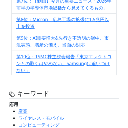
第7位：【動画】今月の重要ニュース「2026年
前半の半導体市場総括から見えてくるもの」
第8位：Micron、広島工場の拡張に1.5兆円以
上を投資
第9位：AI需要増大&先行き不透明の渦中、市
況実態、増産の備え、当面の対応
第10位：TSMC株主総会報告「東京エレクトロ
ンとの取引はやめない。Samsungは追いつけ
ない」
キーワード
応用
産業
ワイヤレス・モバイル
コンピューティング