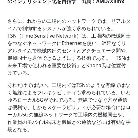
のインテリジェント化を目指す 出典：AMD/Xilinx
さらにこれからの工場内のネットワークでは、リアルタ
イムで制御するシステムが強く求められている。
TSN（Time Sensitive Network）は、工場内の機械同士
をつなぐネットワークにEthernetを使い、遅延なくリ
アルタイムで機械内部のセンサとアクチュエータ間や、
機械同士を通信できるようにする技術である。「TSNは
未来工場で使われる重要な技術」とKhona氏は位置付
けている。
それだけではない。工場内ではTSNのような有線ではな
く無線によるフレキシビリティも求められている。いわ
ゆるローカル5Gがそれである。無線でつなぐ方が通信
は便利で、しかもスケーラビリティが必要な場合にはロ
ーカル5Gの無線ネットワークで工場内の機械同士や、
作業員のモバイル端末と機械との通信などには有効な手
段となる。