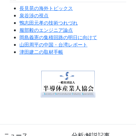
長見晃の海外トピックス
泉谷渉の視点
鴨志田元孝の技術つれづれ
服部毅のエンジニア論点
岡島義憲の集積回路の明日に向けて
山田周平の中国・台湾レポート
津田建二の取材手帳
ニュース
分析/解説記事