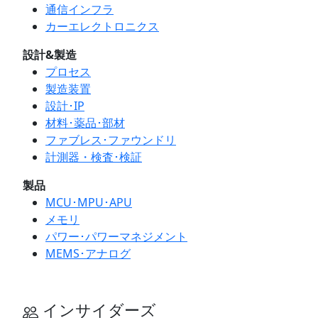
通信インフラ
カーエレクトロニクス
設計&製造
プロセス
製造装置
設計･IP
材料･薬品･部材
ファブレス･ファウンドリ
計測器・検査･検証
製品
MCU･MPU･APU
メモリ
パワー･パワーマネジメント
MEMS･アナログ
インサイダーズ