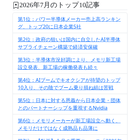
2026年7月のトップ10記事
第1位：パワー半導体メーカー売上高ランキン
グ、トップ20に日本企業5社
第2位：政府の狙いは国内に自立したAI半導体
サプライチェーン構築で経済安保確
第3位：半導体市況好調により、メモリ新工場
設立発表、新工場の稼働発表も続々
第4位：AIブームでキオクシアが待望のトップ
10入り、その陰でブーム乗り損ね組は苦戦
第5位：日本に対する恩義から日本企業・団体
とのパートナーシップを重視するNvidia
第6位：メモリメーカーが新工場設立へ動く、
メモリだけではなく成熟品も品薄に