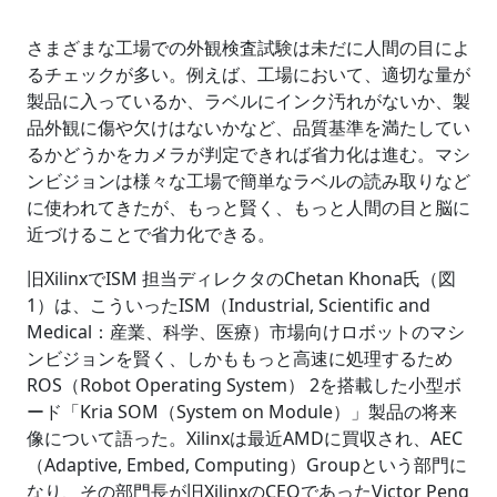
さまざまな工場での外観検査試験は未だに人間の目によ
るチェックが多い。例えば、工場において、適切な量が
製品に入っているか、ラベルにインク汚れがないか、製
品外観に傷や欠けはないかなど、品質基準を満たしてい
るかどうかをカメラが判定できれば省力化は進む。マシ
ンビジョンは様々な工場で簡単なラベルの読み取りなど
に使われてきたが、もっと賢く、もっと人間の目と脳に
近づけることで省力化できる。
旧XilinxでISM 担当ディレクタのChetan Khona氏（図
1）は、こういったISM（Industrial, Scientific and
Medical：産業、科学、医療）市場向けロボットのマシ
ンビジョンを賢く、しかももっと高速に処理するため
ROS（Robot Operating System） 2を搭載した小型ボ
ード「Kria SOM（System on Module）」製品の将来
像について語った。Xilinxは最近AMDに買収され、AEC
（Adaptive, Embed, Computing）Groupという部門に
なり、その部門長が旧XilinxのCEOであったVictor Peng