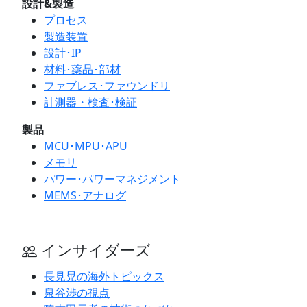
設計&製造
プロセス
製造装置
設計･IP
材料･薬品･部材
ファブレス･ファウンドリ
計測器・検査･検証
製品
MCU･MPU･APU
メモリ
パワー･パワーマネジメント
MEMS･アナログ
インサイダーズ
長見晃の海外トピックス
泉谷渉の視点