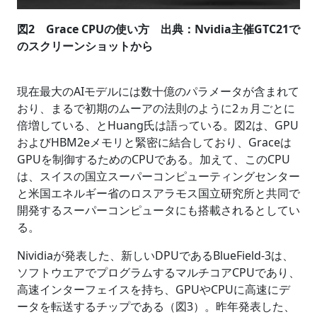
図2 Grace CPUの使い方 出典：Nvidia主催GTC21で
のスクリーンショットから
現在最大のAIモデルには数十億のパラメータが含まれて
おり、まるで初期のムーアの法則のように2ヵ月ごとに
倍増している、とHuang氏は語っている。図2は、GPU
およびHBM2eメモリと緊密に結合しており、Graceは
GPUを制御するためのCPUである。加えて、このCPU
は、スイスの国立スーパーコンピューティングセンター
と米国エネルギー省のロスアラモス国立研究所と共同で
開発するスーパーコンピュータにも搭載されるとしてい
る。
Nividiaが発表した、新しいDPUであるBlueField-3は、
ソフトウエアでプログラムするマルチコアCPUであり、
高速インターフェイスを持ち、GPUやCPUに高速にデ
ータを転送するチップである（図3）。昨年発表した、