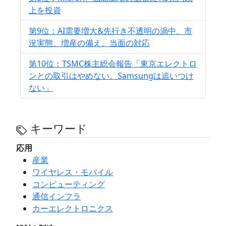
上を投資
第9位：AI需要増大&先行き不透明の渦中、市
況実態、増産の備え、当面の対応
第10位：TSMC株主総会報告「東京エレクトロ
ンとの取引はやめない。Samsungは追いつけ
ない」
キーワード
応用
産業
ワイヤレス・モバイル
コンピューティング
通信インフラ
カーエレクトロニクス