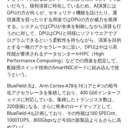
いだろう。積和演算に特化しているため、AI演算には
GPUの方が向くが、セキュリティ機能を設けたり、通
信速度を競ったりする用途ではDPUの方が威力を発揮
する。システムではCPUが全体を制御しながら演算も行
うのに対して、DPUはCPUと同様にソフトウエアでプ
ログラムできるという柔軟性を持ちながら、演算を目的
とする一種のアクセラレータに近い。DPUはやはり高
性能が要求されるデータセンターやHPC（High
Performance Computing）などでの用途を想定して、
配線用スイッチ技術のSmartNICボードに組み込んで使
うという。
BlueField-3は、Arm Cortex-A78を16コアと4つの暗号
化アクセラレータを集積しており、400 GbEインターフ
ェイスに対応している。集積したトランジスタ数は、
220億個になる。さらに将来のロードマップとして、
BlueField-4も計画しており、その性能は160 SPECint、
1000TOPS、800Gbpsなど今回の新製品よりもさらに高
めていく。