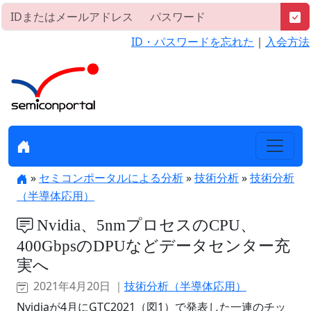
ID・パスワードを忘れた
｜
入会方法
»
セミコンポータルによる分析
»
技術分析
»
技術分析
（半導体応用）
Nvidia、5nmプロセスのCPU、
400GbpsのDPUなどデータセンター充
実へ
2021年4月20日 ｜
技術分析（半導体応用）
Nvidiaが4月にGTC2021（図1）で発表した一連のチッ