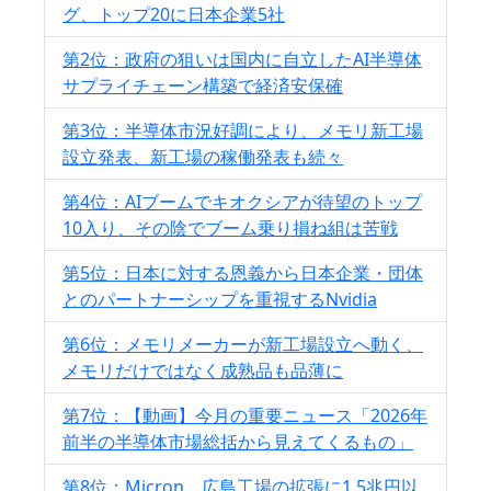
グ、トップ20に日本企業5社
第2位：政府の狙いは国内に自立したAI半導体
サプライチェーン構築で経済安保確
第3位：半導体市況好調により、メモリ新工場
設立発表、新工場の稼働発表も続々
第4位：AIブームでキオクシアが待望のトップ
10入り、その陰でブーム乗り損ね組は苦戦
第5位：日本に対する恩義から日本企業・団体
とのパートナーシップを重視するNvidia
第6位：メモリメーカーが新工場設立へ動く、
メモリだけではなく成熟品も品薄に
第7位：【動画】今月の重要ニュース「2026年
前半の半導体市場総括から見えてくるもの」
第8位：Micron、広島工場の拡張に1.5兆円以