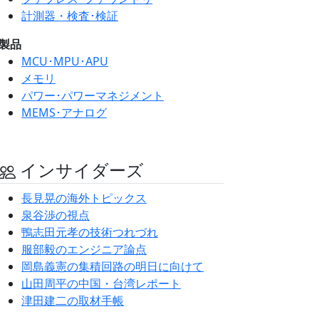
計測器・検査･検証
製品
MCU･MPU･APU
メモリ
パワー･パワーマネジメント
MEMS･アナログ
インサイダーズ
長見晃の海外トピックス
泉谷渉の視点
鴨志田元孝の技術つれづれ
服部毅のエンジニア論点
岡島義憲の集積回路の明日に向けて
山田周平の中国・台湾レポート
津田建二の取材手帳