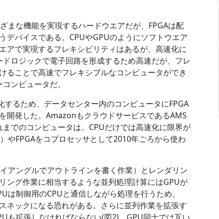
まざまな機能を実現するハードウエアだが、FPGAは配
うデバイスである。CPUやGPUのようにソフトウエア
エアで実現するフレキシビリティはあるが、高速化に
ヤードロジックで電子回路を形成するため高速だが、フレ
けることで高速でフレキシブルなコンピュータができ
ターコンピュータだ。
を高速化するため、データセンター内のコンピュータにFPGA
術を開発した。AmazonもクラウドサービスであるAMS
れまでのコンピュータは、CPUだけでは高速化に限界が
やFPGAをコプロセッサとして2010年ごろから使わ
ライアングルでアウトラインを書く作業）とレンダリン
リング作業に相当するような並列処理計算にはGPUが
Uは制御用のCPUと通信しながら処理を行うため、
バスネックになる恐れがある。さらに並列作業を拡張す
Uも拡張しなければならない(図2)。GPU同士では互い