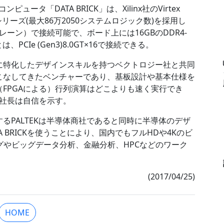
ュータ「DATA BRICK」は、Xilinx社のVirtex
U3Pシリーズ(最大86万2050システムロジック数)を採用し
×16レーン）で接続可能で、ボード上には16GBのDDR4-
PCIe (Gen3)8.0GT×16で接続できる。
Aに特化したデザインスキルを持つベクトロジー社と共同
いこなしてきたベンチャーであり、基板設計や基本仕様を
（FPGAによる）行列演算はどこよりも速く実行でき
社長は自信を示す。
するPALTEKは半導体商社であると同時に半導体のデザ
 BRICKを使うことにより、国内でもフルHDや4Kのビ
ングやビッグデータ分析、金融分析、HPCなどのワーク
(2017/04/25)
HOME