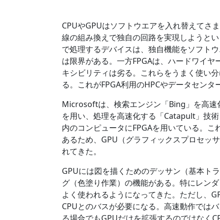
CPUやGPUはソフトウエアを入れ替えてさ
線の組み換えで独自の回路を実現しようとい
で処理するデバイスは、独自機能をソフトウ
は限界がある。一方FPGAは、ハードワイ
キシビリティは劣る。これらをうまく使い分
る。これがFPGA利用のHPCやデータセン
Microsoftは、検索エンジン「Bing」
を用い、処理を高速化する「Catapult」技
内のコンピュータにFPGAを用いている。こ
あるため、GPU（グラフィックスプロセッサ）
れてきた。
GPUには図を描くためのデッサン（基本ト
グ（色塗り作業）の機能がある。特にレンダ
よく使われるようになってきた。ただし、GP
CPUとのバスが必要になる。高速動作では
る場合でもGPUだけを拡張するのではなくCP