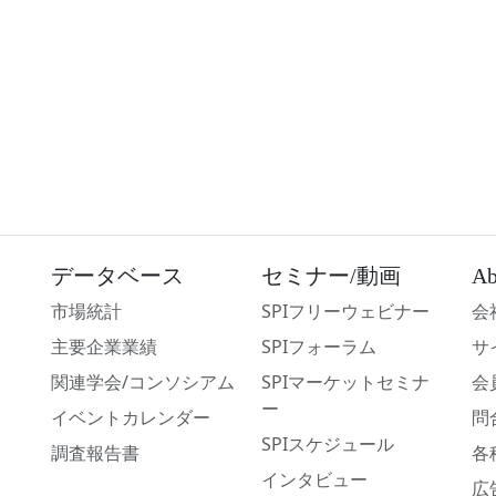
データベース
セミナー/動画
Ab
市場統計
SPIフリーウェビナー
会
主要企業業績
SPIフォーラム
サ
関連学会/コンソシアム
SPIマーケットセミナ
会
ー
イベントカレンダー
問
SPIスケジュール
調査報告書
各
インタビュー
広