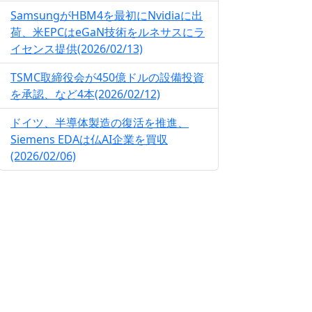
SamsungがHBM4を最初にNvidiaに出
荷、米EPCはeGaN技術をルネサスにラ
イセンス提供(2026/02/13)
TSMC取締役会が450億ドルの設備投資
を承認、など4本(2026/02/12)
ドイツ、半導体製造の復活を推進、
Siemens EDAは仏AI企業を買収
(2026/02/06)