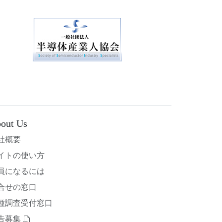
out Us
社概要
イトの使い方
員になるには
合せの窓口
種調査受付窓口
告募集