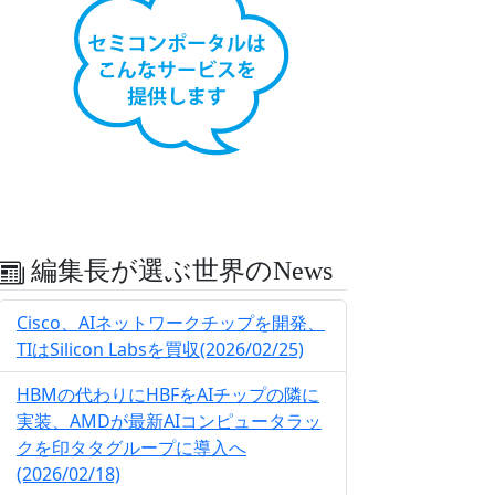
編集長が選ぶ世界のNews
Cisco、AIネットワークチップを開発、
TIはSilicon Labsを買収(2026/02/25)
HBMの代わりにHBFをAIチップの隣に
実装、AMDが最新AIコンピュータラッ
クを印タタグループに導入へ
(2026/02/18)