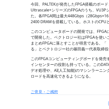
今回、PALTEKが発売したFPGA搭載のボードコンピ
Ultrascale+シリーズのFPGAのうち、V
た。各FPGA間は最大448Gbps（28Gbps
2400 DRAMを搭載している。ホストのCPUとは、
このコンピュータボードの開発では、FPG
で開発した。ベクトロジー社はFPGAを使
まとめFPGAに落とすことが得意である。「
る」とベクトロジー社の篠田義一代表取締役
このFPGAコンピューティングボードを発売
インセンターの役割も持っている。このDATA
デオ処理や、AI(人工知能)のマシンラーニ
ロードを高速化できるようになる。
ご意見・ご感想