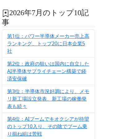
2026年7月のトップ10記
事
第1位：パワー半導体メーカー売上高
ランキング、トップ20に日本企業5
社
第2位：政府の狙いは国内に自立した
AI半導体サプライチェーン構築で経
済安保確
第3位：半導体市況好調により、メモ
リ新工場設立発表、新工場の稼働発
表も続々
第4位：AIブームでキオクシアが待望
のトップ10入り、その陰でブーム乗
り損ね組は苦戦