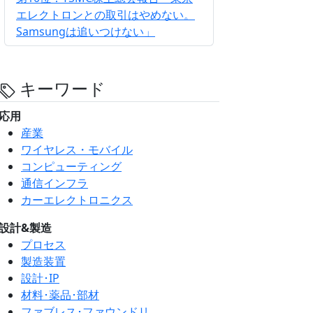
エレクトロンとの取引はやめない。
Samsungは追いつけない」
キーワード
応用
産業
ワイヤレス・モバイル
コンピューティング
通信インフラ
カーエレクトロニクス
設計&製造
プロセス
製造装置
設計･IP
材料･薬品･部材
ファブレス･ファウンドリ