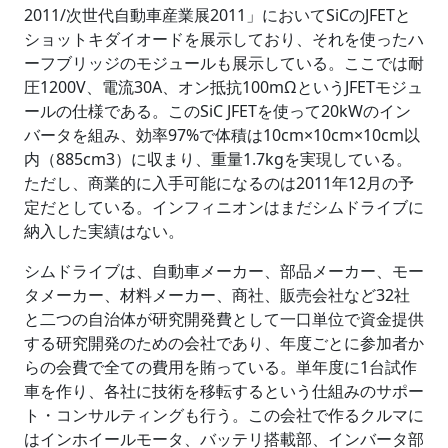
2011/次世代自動車産業展2011」においてSiCのJFETと
ショットキダイオードを展示しており、それを使ったハ
ーフブリッジのモジュールも展示している。ここでは耐
圧1200V、電流30A、オン抵抗100mΩというJFETモジュ
ールの仕様である。このSiC JFETを使って20kWのイン
バータを組み、効率97%で体積は10cm×10cm×10cm以
内（885cm3）に収まり、重量1.7kgを実現している。
ただし、商業的に入手可能になるのは2011年12月の予
定だとしている。インフィニオンはまだシムドライブに
納入した実績はない。
シムドライブは、自動車メーカー、部品メーカー、モー
タメーカー、材料メーカー、商社、販売会社など32社
と二つの自治体が研究開発費として一口単位で資金提供
する研究開発のための会社であり、年度ごとに参加者か
らの会費で全ての費用を賄っている。単年度に1台試作
車を作り、各社に技術を移転するという仕組みのサポー
ト・コンサルティングも行う。この会社で作るクルマに
はインホイールモータ、バッテリ搭載部、インバータ部