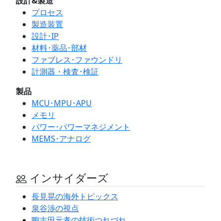
設計&製造
プロセス
製造装置
設計･IP
材料･薬品･部材
ファブレス･ファウンドリ
計測器・検査･検証
製品
MCU･MPU･APU
メモリ
パワー･パワーマネジメント
MEMS･アナログ
インサイダーズ
長見晃の海外トピックス
泉谷渉の視点
鴨志田元孝の技術つれづれ