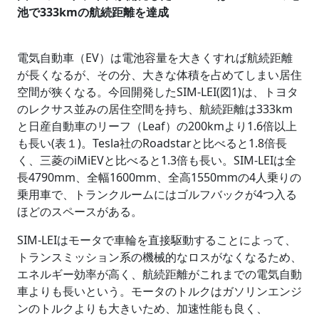
池で333kmの航続距離を達成
電気自動車（EV）は電池容量を大きくすれば航続距離
が長くなるが、その分、大きな体積を占めてしまい居住
空間が狭くなる。今回開発したSIM-LEI(図1)は、トヨタ
のレクサス並みの居住空間を持ち、航続距離は333km
と日産自動車のリーフ（Leaf）の200kmより1.6倍以上
も長い(表１)。Tesla社のRoadstarと比べると1.8倍長
く、三菱のiMiEVと比べると1.3倍も長い。SIM-LEIは全
長4790mm、全幅1600mm、全高1550mmの4人乗りの
乗用車で、トランクルームにはゴルフバックが4つ入る
ほどのスペースがある。
SIM-LEIはモータで車輪を直接駆動することによって、
トランスミッション系の機械的なロスがなくなるため、
エネルギー効率が高く、航続距離がこれまでの電気自動
車よりも長いという。モータのトルクはガソリンエンジ
ンのトルクよりも大きいため、加速性能も良く、