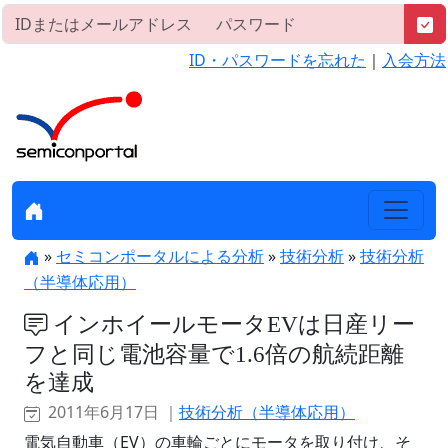
ID・パスワードを忘れた
｜
入会方法
»
セミコンポータルによる分析
»
技術分析
»
技術分析
（半導体応用）
インホイールモータEVは日産リー
フと同じ電池容量で1.6倍の航続距離
を達成
2011年6月17日 ｜
技術分析（半導体応用）
電気自動車（EV）の車輪ごとにモータを取り付け、そ