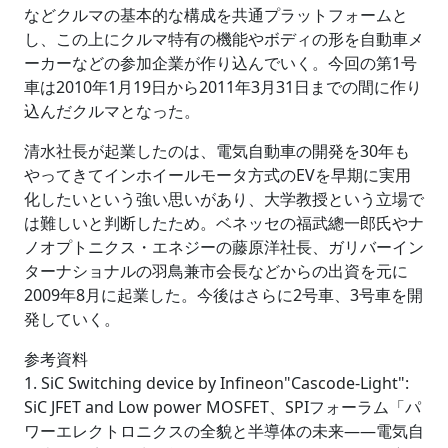
などクルマの基本的な構成を共通プラットフォームと
し、この上にクルマ特有の機能やボディの形を自動車メ
ーカーなどの参加企業が作り込んでいく。今回の第1号
車は2010年1月19日から2011年3月31日までの間に作り
込んだクルマとなった。
清水社長が起業したのは、電気自動車の開発を30年も
やってきてインホイールモータ方式のEVを早期に実用
化したいという強い思いがあり、大学教授という立場で
は難しいと判断したため。ベネッセの福武總一郎氏やナ
ノオプトニクス・エネジーの藤原洋社長、ガリバーイン
ターナショナルの羽鳥兼市会長などからの出資を元に
2009年8月に起業した。今後はさらに2号車、3号車を開
発していく。
参考資料
1. SiC Switching device by Infineon"Cascode-Light":
SiC JFET and Low power MOSFET、SPIフォーラム「パ
ワーエレクトロニクスの全貌と半導体の未来――電気自