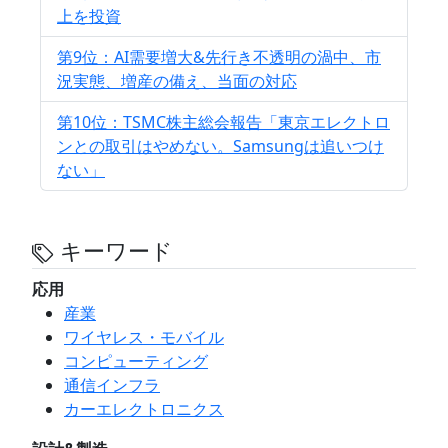
上を投資
第9位：AI需要増大&先行き不透明の渦中、市
況実態、増産の備え、当面の対応
第10位：TSMC株主総会報告「東京エレクトロ
ンとの取引はやめない。Samsungは追いつけ
ない」
キーワード
応用
産業
ワイヤレス・モバイル
コンピューティング
通信インフラ
カーエレクトロニクス