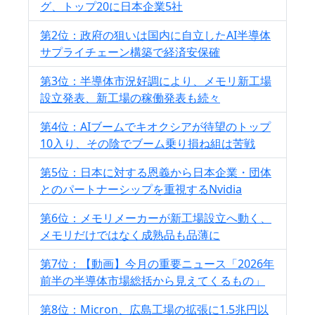
グ、トップ20に日本企業5社
第2位：政府の狙いは国内に自立したAI半導体
サプライチェーン構築で経済安保確
第3位：半導体市況好調により、メモリ新工場
設立発表、新工場の稼働発表も続々
第4位：AIブームでキオクシアが待望のトップ
10入り、その陰でブーム乗り損ね組は苦戦
第5位：日本に対する恩義から日本企業・団体
とのパートナーシップを重視するNvidia
第6位：メモリメーカーが新工場設立へ動く、
メモリだけではなく成熟品も品薄に
第7位：【動画】今月の重要ニュース「2026年
前半の半導体市場総括から見えてくるもの」
第8位：Micron、広島工場の拡張に1.5兆円以