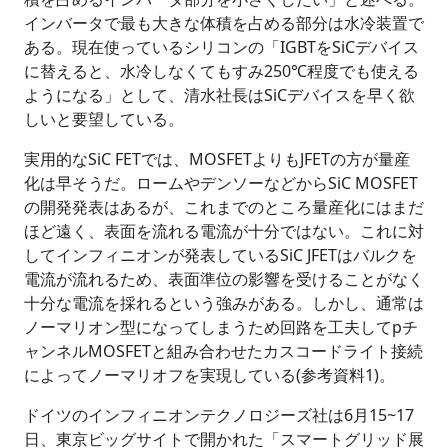
インバータで最も大きな体積を占める部分は水冷装置で
ある。現在使っているシリコンの「IGBTをSiCデバイス
に替えると、水冷しなくてもすみ250℃程度でも使える
ようになる」として、清水社長はSiCデバイスを早く欲
しいと要望している。
実用的なSiC FETでは、MOSFETよりもJFETの方が量産
化は早そうだ。ロームやデンソーなどからSiC MOSFET
の開発発表はあるが、これまでのところ量産化にはまだ
ほど遠く、表面を流れる電流が十分ではない。これに対
してインフィニオンが発表しているSiC JFETはバルクを
電流が流れるため、表面準位の影響を受けることがなく
十分な電流を採れるという強みがある。しかし、通常は
ノーマリオン型になってしまうため回路を工夫してpチ
ャンネルMOSFETと組み合わせたカスコードライト接続
によってノーマリオフを実現している(参考資料1)。
ドイツのインフィニオンテクノロジーズ社は6月15~17
日、東京ビッグサイトで開かれた「スマートグリッド展