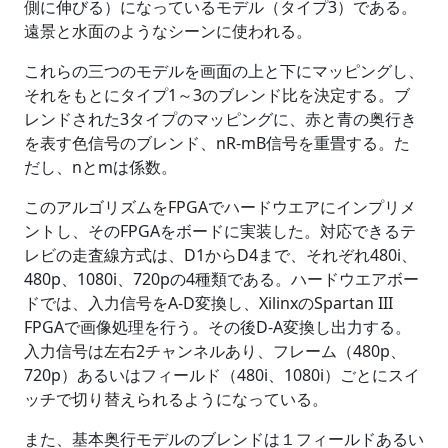
側に伸びる）になっているモデル（タイプ3）である。
遠景と水面のようなシーンに使われる。
これらの三つのモデルを画面の上と下にマッピングし、
それをもとにタイプ1～3のブレンド比を決定する。ブ
レンドされた3タイプのマッピングに、赤と青の奥行き
を表す色信号のブレンド、nR-mB信号を重畳する。た
だし、nとmは係数。
このアルゴリズムをFPGAでハードウエアにインプリメ
ントし、そのFPGAをボードに実装した。対応できるテ
レビの走査線方式は、D1からD4まで、それぞれ480i、
480p、1080i、720pの4種類である。ハードウエアボー
ドでは、入力信号をA-D変換し、XilinxのSpartan III
FPGAで画像処理を行う。その後D-A変換し出力する。
入力信号は左右2チャンネルあり、フレーム（480p、
720p）あるいはフィールド（480i、1080i）ごとにスイ
ッチで切り替えられるようになっている。
また、基本奥行モデルのブレンドは１フィールドあるい