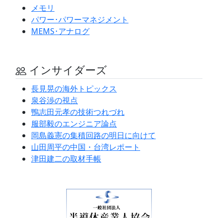
メモリ
パワー･パワーマネジメント
MEMS･アナログ
インサイダーズ
長見晃の海外トピックス
泉谷渉の視点
鴨志田元孝の技術つれづれ
服部毅のエンジニア論点
岡島義憲の集積回路の明日に向けて
山田周平の中国・台湾レポート
津田建二の取材手帳