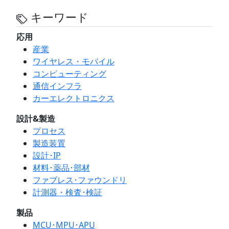
キーワード
応用
産業
ワイヤレス・モバイル
コンピューティング
通信インフラ
カーエレクトロニクス
設計&製造
プロセス
製造装置
設計･IP
材料･薬品･部材
ファブレス･ファウンドリ
計測器・検査･検証
製品
MCU･MPU･APU