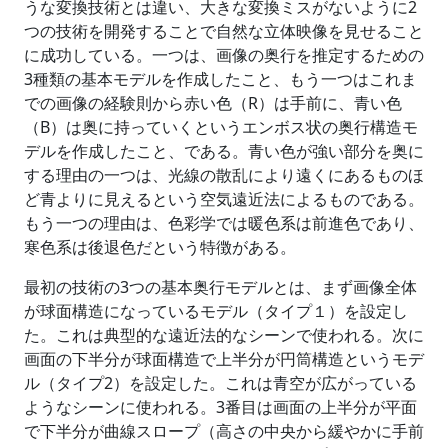
うな変換技術とは違い、大きな変換ミスがないように2
つの技術を開発することで自然な立体映像を見せること
に成功している。一つは、画像の奥行を推定するための
3種類の基本モデルを作成したこと、もう一つはこれま
での画像の経験則から赤い色（R）は手前に、青い色
（B）は奥に持っていくというエンボス状の奥行構造モ
デルを作成したこと、である。青い色が強い部分を奥に
する理由の一つは、光線の散乱により遠くにあるものほ
ど青よりに見えるという空気遠近法によるものである。
もう一つの理由は、色彩学では暖色系は前進色であり、
寒色系は後退色だという特徴がある。
最初の技術の3つの基本奥行モデルとは、まず画像全体
が球面構造になっているモデル（タイプ１）を設定し
た。これは典型的な遠近法的なシーンで使われる。次に
画面の下半分が球面構造で上半分が円筒構造というモデ
ル（タイプ2）を設定した。これは青空が広がっている
ようなシーンに使われる。3番目は画面の上半分が平面
で下半分が曲線スロープ（高さの中央から緩やかに手前