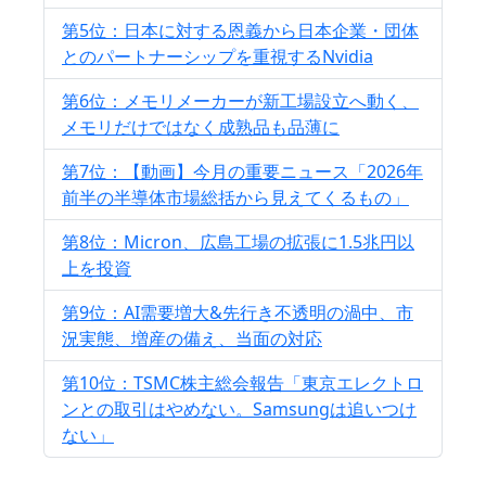
第5位：日本に対する恩義から日本企業・団体
とのパートナーシップを重視するNvidia
第6位：メモリメーカーが新工場設立へ動く、
メモリだけではなく成熟品も品薄に
第7位：【動画】今月の重要ニュース「2026年
前半の半導体市場総括から見えてくるもの」
第8位：Micron、広島工場の拡張に1.5兆円以
上を投資
第9位：AI需要増大&先行き不透明の渦中、市
況実態、増産の備え、当面の対応
第10位：TSMC株主総会報告「東京エレクトロ
ンとの取引はやめない。Samsungは追いつけ
ない」