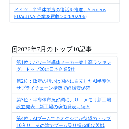
ドイツ、半導体製造の復活を推進、Siemens
EDAは仏AI企業を買収(2026/02/06)
2026年7月のトップ10記事
第1位：パワー半導体メーカー売上高ランキン
グ、トップ20に日本企業5社
第2位：政府の狙いは国内に自立したAI半導体
サプライチェーン構築で経済安保確
第3位：半導体市況好調により、メモリ新工場
設立発表、新工場の稼働発表も続々
第4位：AIブームでキオクシアが待望のトップ
10入り、その陰でブーム乗り損ね組は苦戦