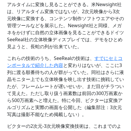
アルタイムに変換し見ることができる。米Newsight社
は、リアルタイム変換ではないが、2次元映像から3次
元映像に変換する、コンテンツ制作ソフトウエアやその
管理ツールなどを展示した。Newsight社と同様、メガ
ネをかけずに自然の立体画像を見ることができるドイツ
SeeReal社の立体映像ディスプレイでは、デモをひとめ
見ようと、長蛇の列が出来ていた。
これらの技術のうち、SeeRealの技術は、
すでにセミコ
ンポータルで紹介した内容
と変わりはないが、ここに3
列に渡る順番待ちの人が群がっていた。同社はさらに液
晶モニター上でも立体映像を映し出す技術に挑戦してい
たが、フレームレートが遅いせいか、まだ目がチラつい
て見えた。ただし取り扱う画素数は前回の300万画素か
ら500万画素へと増えた。特に今回、ビクターは変換ア
ルゴリズムと実際の画面を公開した（編集部注：3次元
写真は撮影不能なため掲載しない）。
ビクターの2次元-3次元映像変換技術は、これまでのよ