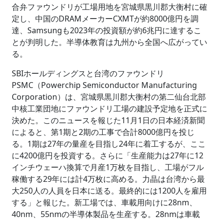
合弁ファウンドリが工場用地を宮城県黒川郡大衡村に確
定し、中国のDRAMメーカーCXMTが約8000億円を調
達、Samsungも2023年の投資額が約6兆円に達するこ
とが判明した。半導体教育は九州から全国へ広がってい
る。
SBIホールディングスと台湾のファウンドリ
PSMC（Powerchip Semiconductor Manufacturing
Corporation）は、宮城県黒川郡大衡村の第二仙台北部
中核工業団地にファウンドリ工場の建設予定地を正式に
決めた。このニュースを報じた11月1日の日本経済新聞
によると、第1期と2期の工事で合計8000億円を投じ
る。1期は27年の量産を目指し24年に着工するが、ここ
に4200億円を投資する。さらに「生産能力は27年に12
インチウェーハ換算で月産1万枚を目指し、工場がフル
稼働する29年には計4万枚に高める。力晶は台湾から最
大250人の人員を日本に送る。最終的には1200人を雇用
する」と報じた。新工場では、車載用向けに28nm、
40nm、55nmの半導体製品を生産する。28nmは車載