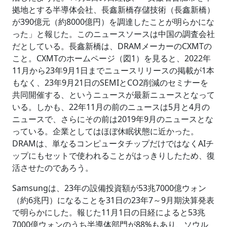
拠地とする半導体会社、長鑫新橋存儲技術（長鑫新橋）
が390億元（約8000億円）を調達したことが明らかにな
った」と報じた。このニュースソースは中国の調査会社
だとしている。長鑫新橋は、DRAMメーカーのCXMTの
こと。CXMTのホームページ（図1）を見ると、2022年
11月から23年9月1日までニュースリリースの掲載が1本
もなく、23年9月21日のSEMIとCO2削減のセミナーを
共同開催する、というニュースが最新ニュースとなって
いる。しかも、22年11月の前のニュースは5月と4月の
ニュースで、さらにその前は2019年9月のニュースとな
っている。企業としてはほぼ休眠状態に近かった。
DRAMは、単なるコンピュータチップだけではなくAIチ
ップにもセットで使われることがはっきりしたため、復
活させたのであろう。
Samsungは、23年の設備投資額が53兆7000億ウォン
（約6兆円）になることを31日の23年7～9月期決算発表
で明らかにした。報じた11月1日の日経によると53兆
7000億ウォンのうち半導体部門が88%もあり、ソウル