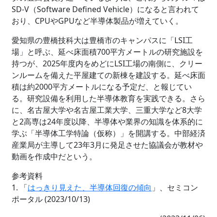
SD-V（Software Defined Vehicle）になると言われて
おり、CPUやGPUなど半導体製品が増えていく。
愛知県の豊橋技科大は豊橋市のキャンパスに「LSI工
場」と呼ぶ、延べ床面積700平方メートルの研究施設を
持つが、2025年度内をめどにLSI工場の南側に、クリー
ンルームを備えた平屋建ての新棟を建設する。延べ床面
積は約2000平方メートルになる予定だ、と報じてい
る。研究設備を利用した半導体教育を実践できる。さら
に、名古屋大学や名古屋工業大学、三重大学など8大学
と2高専は24年度以降、半導体や業界の知識を体系的に
学ぶ「半導体工学特論（仮称）」を開講する。中部経済
産業局が主導して23年3月に発足させた協議会が教材や
動画を作成中だという。
参考資料
1. 「
はっきり見えた、半導体回復の傾向
」、セミコン
ポータル (2023/10/13)