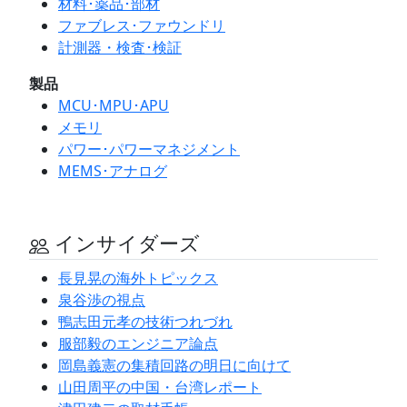
材料･薬品･部材
ファブレス･ファウンドリ
計測器・検査･検証
製品
MCU･MPU･APU
メモリ
パワー･パワーマネジメント
MEMS･アナログ
インサイダーズ
長見晃の海外トピックス
泉谷渉の視点
鴨志田元孝の技術つれづれ
服部毅のエンジニア論点
岡島義憲の集積回路の明日に向けて
山田周平の中国・台湾レポート