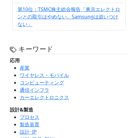
第10位：TSMC株主総会報告「東京エレクトロ
ンとの取引はやめない。Samsungは追いつけ
ない」
キーワード
応用
産業
ワイヤレス・モバイル
コンピューティング
通信インフラ
カーエレクトロニクス
設計&製造
プロセス
製造装置
設計･IP