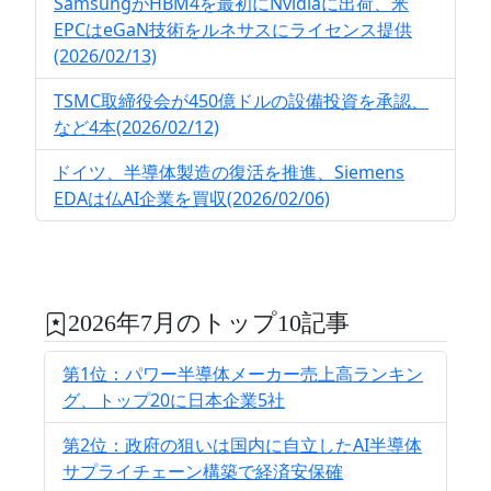
SamsungがHBM4を最初にNvidiaに出荷、米
EPCはeGaN技術をルネサスにライセンス提供
(2026/02/13)
TSMC取締役会が450億ドルの設備投資を承認、
など4本(2026/02/12)
ドイツ、半導体製造の復活を推進、Siemens
EDAは仏AI企業を買収(2026/02/06)
2026年7月のトップ10記事
第1位：パワー半導体メーカー売上高ランキン
グ、トップ20に日本企業5社
第2位：政府の狙いは国内に自立したAI半導体
サプライチェーン構築で経済安保確