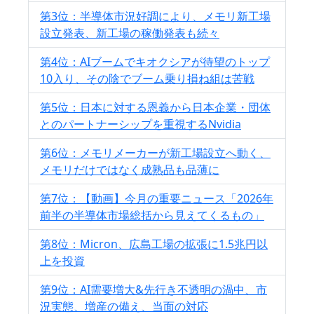
第3位：半導体市況好調により、メモリ新工場
設立発表、新工場の稼働発表も続々
第4位：AIブームでキオクシアが待望のトップ
10入り、その陰でブーム乗り損ね組は苦戦
第5位：日本に対する恩義から日本企業・団体
とのパートナーシップを重視するNvidia
第6位：メモリメーカーが新工場設立へ動く、
メモリだけではなく成熟品も品薄に
第7位：【動画】今月の重要ニュース「2026年
前半の半導体市場総括から見えてくるもの」
第8位：Micron、広島工場の拡張に1.5兆円以
上を投資
第9位：AI需要増大&先行き不透明の渦中、市
況実態、増産の備え、当面の対応