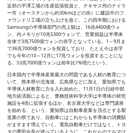
近郊の平澤工場の生産拡張投資と、テキサス州のテイラ
ー市（オースチンから約30kmほどの街）に建設中のフ
ァウンドリ工場の立ち上げを急ぐ。この四半期における
Samsungの半導体部門の売上額は、16兆4400億ウォ
ン、内メモリが10兆5300ウォンで、営業損益は半導体
全体で3兆7500億ウォンの赤字となっている。1～9月ま
で36兆7000億ウォンを投資しており、たとえ今は赤字
でも今年の10～12月に17兆ウォンを投資することにな
る。53兆7000億ウォンは前年比1%増だという。
日本国内で半導体産業最大の問題である人材の教育につ
いて、熊本県や北海道、広島県などに加え、愛知県でも
半導体人材教育に力を入れ始めた。11月1日の日経中部
地方経済面によると、豊橋技術科学大学は半導体の研究
施設を4倍に拡張するほか、名古屋大学などは専門講座
を始める、という。愛知県は自動車産業を頂点とする製
造業の県であり、自動車にはこれからも半導体の消費額
がますます増えていく。電気自動車だけではなく、トヨ
タの豊田会長が述べているように、これからのクルマは