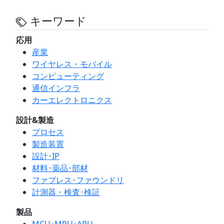
キーワード
応用
産業
ワイヤレス・モバイル
コンピューティング
通信インフラ
カーエレクトロニクス
設計&製造
プロセス
製造装置
設計･IP
材料･薬品･部材
ファブレス･ファウンドリ
計測器・検査･検証
製品
MCU･MPU･APU