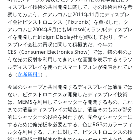
ィスプレイ技術の共同開発に関して、その技術内容を考
察してみよう。クアルコムは2011年11月にディスプレ
イ会社ピクストロニクス（Pixtronix）を買収した。ク
アルコムは2004年9月にもMirasol(ミラソル)ディスプレ
イを開発したIridigm Display社を買収しており、ディ
スプレイ会社の買収に関して積極的だ。今年の
CES（Consumer Electronics Show）では、蝶の羽のよ
うな光の反射を利用してきれいな画面を表示するミラソ
ルディスプレイを使ったスマートフォンが発表されてい
る（
参考資料1
）。
今回のシャープと共同開発するディスプレイは液晶では
ない。ピクストロニクスが開発したディスプレイ技術
は、MEMSを利用してシャッターを開閉するもの。これ
までの液晶ディスプレイの場合は、液晶そのものが部分
的にシャッターの役割を果たすが、完全なシャッターに
するために偏光板を必要とする。色はRGBのカラーフィ
ルタを利用する。これに対して、ピクストロニクスの技
術はMEMSの機械的な動きでシャッターとするため、偏