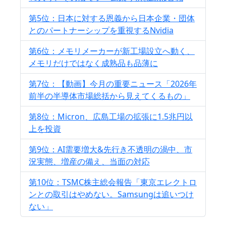
第5位：日本に対する恩義から日本企業・団体
とのパートナーシップを重視するNvidia
第6位：メモリメーカーが新工場設立へ動く、
メモリだけではなく成熟品も品薄に
第7位：【動画】今月の重要ニュース「2026年
前半の半導体市場総括から見えてくるもの」
第8位：Micron、広島工場の拡張に1.5兆円以
上を投資
第9位：AI需要増大&先行き不透明の渦中、市
況実態、増産の備え、当面の対応
第10位：TSMC株主総会報告「東京エレクトロ
ンとの取引はやめない。Samsungは追いつけ
ない」