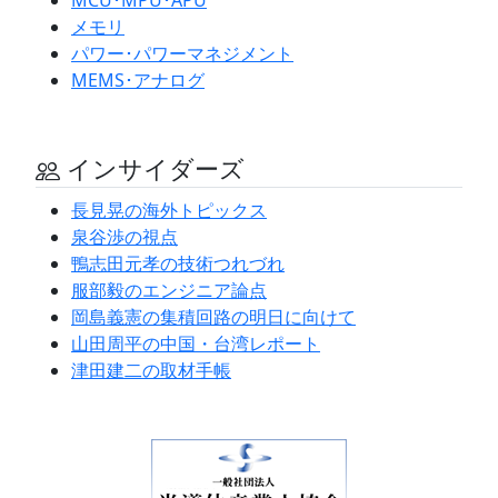
メモリ
パワー･パワーマネジメント
MEMS･アナログ
インサイダーズ
長見晃の海外トピックス
泉谷渉の視点
鴨志田元孝の技術つれづれ
服部毅のエンジニア論点
岡島義憲の集積回路の明日に向けて
山田周平の中国・台湾レポート
津田建二の取材手帳