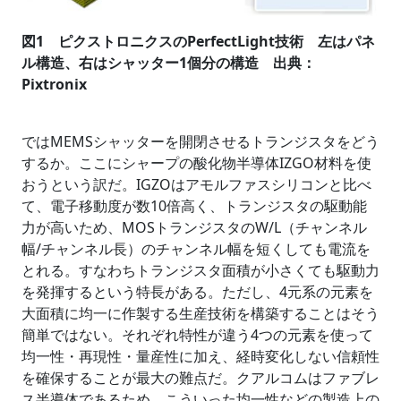
図1 ピクストロニクスのPerfectLight技術 左はパネ
ル構造、右はシャッター1個分の構造 出典：
Pixtronix
ではMEMSシャッターを開閉させるトランジスタをどう
するか。ここにシャープの酸化物半導体IZGO材料を使
おうという訳だ。IGZOはアモルファスシリコンと比べ
て、電子移動度が数10倍高く、トランジスタの駆動能
力が高いため、MOSトランジスタのW/L（チャンネル
幅/チャンネル長）のチャンネル幅を短くしても電流を
とれる。すなわちトランジスタ面積が小さくても駆動力
を発揮するという特長がある。ただし、4元系の元素を
大面積に均一に作製する生産技術を構築することはそう
簡単ではない。それぞれ特性が違う4つの元素を使って
均一性・再現性・量産性に加え、経時変化しない信頼性
を確保することが最大の難点だ。クアルコムはファブレ
ス半導体であるため、こういった均一性などの製造上の