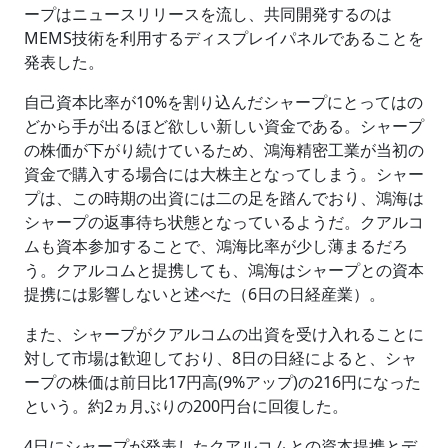
ープはニュースリリースを流し、共同開発するのは
MEMS技術を利用するディスプレイパネルであることを
発表した。
自己資本比率が10%を割り込んだシャープにとってはの
どから手が出るほど欲しい新しい資金である。シャープ
の株価が下がり続けているため、鴻海精密工業が当初の
資金で購入する場合には大株主となってしまう。シャー
プは、この時期の出資には二の足を踏んでおり、鴻海は
シャープの返事待ち状態となっているようだ。クアルコ
ムも資本参加することで、鴻海比率が少し薄まるだろ
う。クアルコムと提携しても、鴻海はシャープとの資本
提携には影響しないと述べた（6日の日経産業）。
また、シャープがクアルコムの出資を受け入れることに
対して市場は歓迎しており、8日の日経によると、シャ
ープの株価は前日比17円高(9%アップ)の216円になった
という。約2ヵ月ぶりの200円台に回復した。
4日にシャープが発表したクアルコムとの資本提携とデ