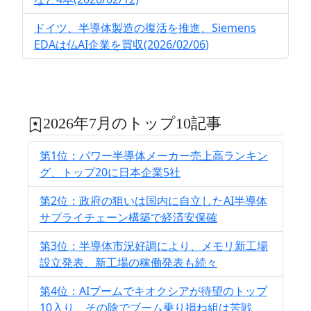
ドイツ、半導体製造の復活を推進、Siemens
EDAは仏AI企業を買収(2026/02/06)
2026年7月のトップ10記事
第1位：パワー半導体メーカー売上高ランキン
グ、トップ20に日本企業5社
第2位：政府の狙いは国内に自立したAI半導体
サプライチェーン構築で経済安保確
第3位：半導体市況好調により、メモリ新工場
設立発表、新工場の稼働発表も続々
第4位：AIブームでキオクシアが待望のトップ
10入り、その陰でブーム乗り損ね組は苦戦