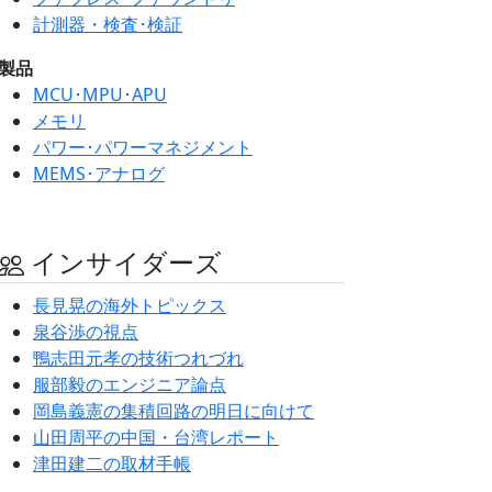
計測器・検査･検証
製品
MCU･MPU･APU
メモリ
パワー･パワーマネジメント
MEMS･アナログ
インサイダーズ
長見晃の海外トピックス
泉谷渉の視点
鴨志田元孝の技術つれづれ
服部毅のエンジニア論点
岡島義憲の集積回路の明日に向けて
山田周平の中国・台湾レポート
津田建二の取材手帳