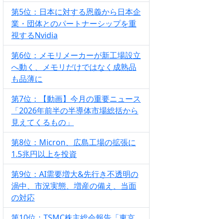
第5位：日本に対する恩義から日本企
業・団体とのパートナーシップを重
視するNvidia
第6位：メモリメーカーが新工場設立
へ動く、メモリだけではなく成熟品
も品薄に
第7位：【動画】今月の重要ニュース
「2026年前半の半導体市場総括から
見えてくるもの」
第8位：Micron、広島工場の拡張に
1.5兆円以上を投資
第9位：AI需要増大&先行き不透明の
渦中、市況実態、増産の備え、当面
の対応
第10位：TSMC株主総会報告「東京