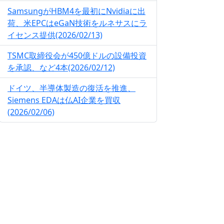
SamsungがHBM4を最初にNvidiaに出
荷、米EPCはeGaN技術をルネサスにラ
イセンス提供(2026/02/13)
TSMC取締役会が450億ドルの設備投資
を承認、など4本(2026/02/12)
ドイツ、半導体製造の復活を推進、
Siemens EDAは仏AI企業を買収
(2026/02/06)