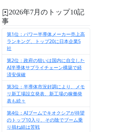
2026年7月のトップ10記
事
第1位：パワー半導体メーカー売上高
ランキング、トップ20に日本企業5
社
第2位：政府の狙いは国内に自立した
AI半導体サプライチェーン構築で経
済安保確
第3位：半導体市況好調により、メモ
リ新工場設立発表、新工場の稼働発
表も続々
第4位：AIブームでキオクシアが待望
のトップ10入り、その陰でブーム乗
り損ね組は苦戦