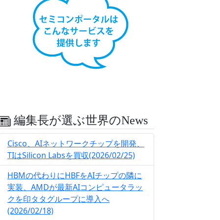
編集長が選ぶ世界のNews
Cisco、AIネットワークチップを開発、
TIはSilicon Labsを買収(2026/02/25)
HBMの代わりにHBFをAIチップの隣に
実装、AMDが最新AIコンピュータラッ
クを印タタグループに導入へ
(2026/02/18)