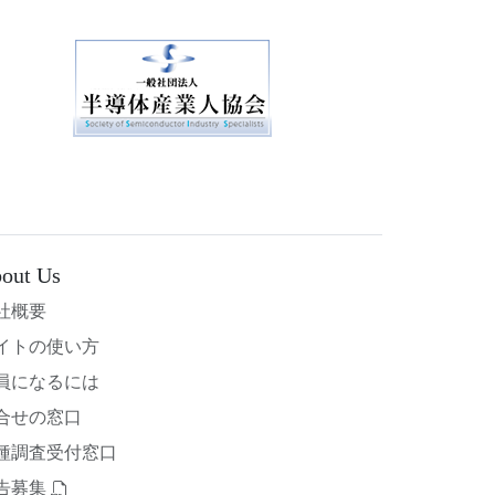
out Us
社概要
イトの使い方
員になるには
合せの窓口
種調査受付窓口
告募集