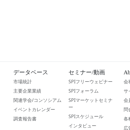
データベース
セミナー/動画
Ab
市場統計
SPIフリーウェビナー
会
主要企業業績
SPIフォーラム
サ
関連学会/コンソシアム
SPIマーケットセミナ
会
ー
イベントカレンダー
問
SPIスケジュール
調査報告書
各
インタビュー
広