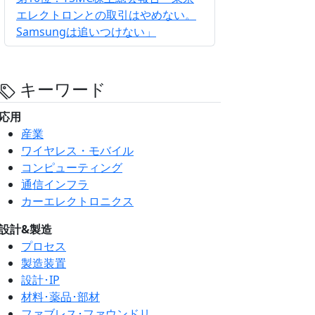
エレクトロンとの取引はやめない。
Samsungは追いつけない」
キーワード
応用
産業
ワイヤレス・モバイル
コンピューティング
通信インフラ
カーエレクトロニクス
設計&製造
プロセス
製造装置
設計･IP
材料･薬品･部材
ファブレス･ファウンドリ