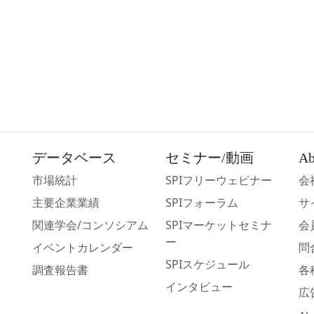
データベース
セミナー/動画
Ab
市場統計
SPIフリーウェビナー
会
主要企業業績
SPIフォーラム
サ
関連学会/コンソシアム
SPIマーケットセミナ
会
ー
イベントカレンダー
問
SPIスケジュール
調査報告書
各
インタビュー
広