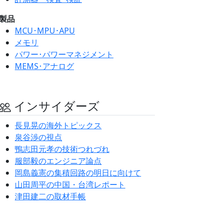
製品
MCU･MPU･APU
メモリ
パワー･パワーマネジメント
MEMS･アナログ
インサイダーズ
長見晃の海外トピックス
泉谷渉の視点
鴨志田元孝の技術つれづれ
服部毅のエンジニア論点
岡島義憲の集積回路の明日に向けて
山田周平の中国・台湾レポート
津田建二の取材手帳