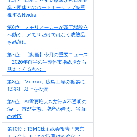
業・団体とのパートナーシップを重
視するNvidia
第6位：メモリメーカーが新工場設立
へ動く、メモリだけではなく成熟品
も品薄に
第7位：【動画】今月の重要ニュース
「2026年前半の半導体市場総括から
見えてくるもの」
第8位：Micron、広島工場の拡張に
1.5兆円以上を投資
第9位：AI需要増大&先行き不透明の
渦中、市況実態、増産の備え、当面
の対応
第10位：TSMC株主総会報告「東京
エレクトロンとの取引はやめない。