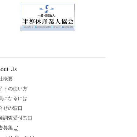
out Us
社概要
イトの使い方
員になるには
合せの窓口
種調査受付窓口
告募集