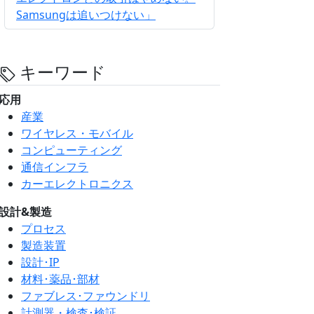
Samsungは追いつけない」
キーワード
応用
産業
ワイヤレス・モバイル
コンピューティング
通信インフラ
カーエレクトロニクス
設計&製造
プロセス
製造装置
設計･IP
材料･薬品･部材
ファブレス･ファウンドリ
計測器・検査･検証