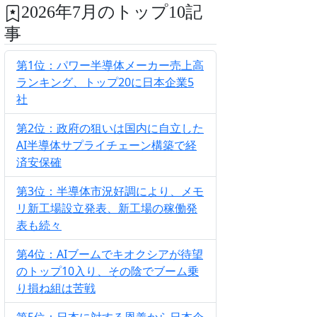
2026年7月のトップ10記
事
第1位：パワー半導体メーカー売上高
ランキング、トップ20に日本企業5
社
第2位：政府の狙いは国内に自立した
AI半導体サプライチェーン構築で経
済安保確
第3位：半導体市況好調により、メモ
リ新工場設立発表、新工場の稼働発
表も続々
第4位：AIブームでキオクシアが待望
のトップ10入り、その陰でブーム乗
り損ね組は苦戦
第5位：日本に対する恩義から日本企