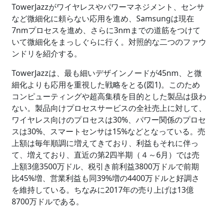
TowerJazzがワイヤレスやパワーマネジメント、センサ
など微細化に頼らない応用を進め、Samsungは現在
7nmプロセスを進め、さらに3nmまでの道筋をつけて
いて微細化をまっしぐらに行く。対照的な二つのファウ
ンドリを紹介する。
TowerJazzは、最も細いデザインノードが45nm、と微
細化よりも応用を重視した戦略をとる(図1)。このため
コンピューティングや超高集積を目的とした製品は扱わ
ない。製品向けプロセスサービスの全社売上に対して、
ワイヤレス向けのプロセスは30%、パワー関係のプロセ
スは30%、スマートセンサは15%などとなっている。売
上額は毎年順調に増えてきており、利益もそれに伴っ
て、増えており、直近の第2四半期（４～6月）では売
上額3億3500万ドル、税引き前利益3800万ドルで前期
比45%増、営業利益も同39%増の4400万ドルと好調さ
を維持している。ちなみに2017年の売り上げは13億
8700万ドルである。