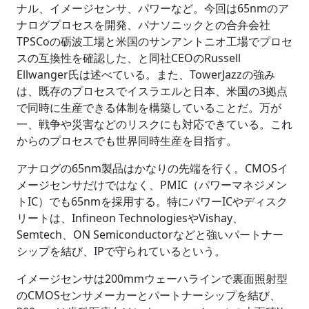
ナル、イメージセンサ、パワーなど。今回は65nmのア
ナログプロセスを開発、パナソニックとの合弁会社
TPSCoの砺波工場と米国のサンアントニオ工場でプロセ
スの互換性を確認した、と同社CEOのRussell
Ellwanger氏は述べている。また、TowerJazzの強み
は、既存のプロセスでイスラエルと日本、米国の3拠点
で同時に生産できる体制を構築していることだ。万が
一、戦争や災害などのリスクにも対応できている。これ
からのプロセスでも世界同時生産を目指す。
アナログの65nm製品はかなりの先端を行く。CMOSイ
メージセンサだけではなく、PMIC（パワーマネジメン
トIC）でも65nmを採用する。特にパワーICやディスク
リートは、Infineon TechnologiesやVishay、
Semtech、ON Semiconductorなどと強いパートナー
シップを結び、IPで守られているという。
イメージセンサは200mmウェーハラインで裏面照射型
のCMOSセンサメーカーとパートナーシップを結び、