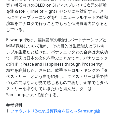
実）機器向けのOLED on Siディスプレイと3次元の距離
を測るToF（Time of Flight）センサにも対応する。さ
らにディープラーニングを行うニューラルネットの積和
演算をアナログで行うことでもっと低消費電力になると
している。
Ellwanger氏は、基調講演の最後にパートナーシップと
M&A戦略について触れ、その目的は生産能力とフレキ
シブル生産だと述べた。パナソニックとの合弁は大成功
で、同氏は日本の文化を学ぶことができ、パナソニック
のPHP（Peace and Happiness through Prosperity）
精神を絶賛した。さらに、歌手キャロル・キングの「タ
ペストリー」という曲を紹介し、タペストリーは手で持
つものではないが見て感じるものであり、企業でもタペ
ストリーを増やしていきたいと結んだ。次回は
Samsungについて紹介する。
参考資料
1.
ファウンドリ2社が成長戦略を語る～Samsung編