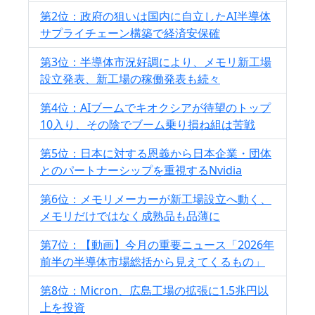
第2位：政府の狙いは国内に自立したAI半導体
サプライチェーン構築で経済安保確
第3位：半導体市況好調により、メモリ新工場
設立発表、新工場の稼働発表も続々
第4位：AIブームでキオクシアが待望のトップ
10入り、その陰でブーム乗り損ね組は苦戦
第5位：日本に対する恩義から日本企業・団体
とのパートナーシップを重視するNvidia
第6位：メモリメーカーが新工場設立へ動く、
メモリだけではなく成熟品も品薄に
第7位：【動画】今月の重要ニュース「2026年
前半の半導体市場総括から見えてくるもの」
第8位：Micron、広島工場の拡張に1.5兆円以
上を投資