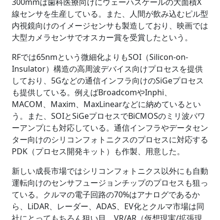
300mmは歯科医療向けにウェーハスケールの大面積X
線センサを生産している。また、人間が飲み込むピル型
内視鏡向けのイメージセンサも製造しており、映画では
大型カメラセンサでオスカー賞を受賞したという。
RFでは65nmという微細化よりもSOI（Silicon-on-
Insulator）構造の高周波デバイス向けプロセスを提供
しており、5Gなどの通信インフラ向けのSiGeプロセス
も提供している。例えばBroadcomやInphi、
MACOM、Maxim、MaxLinearなどに納めているとい
う。また、SOIとSiGeプロセスでBiCMOSのミリ波パワ
ーアンプにも対応している。通信インフラやデータセン
ター向けのシリコンフォトニクスのプロセスに対応する
PDK（プロセス開発キット）も作製、用意した。
新しい成長市場ではシリコンフォトニクス以外にも自動
運転向けのセンサフュージョンチップのプロセスも狙っ
ている。クルマの電子回路の70%はアナログであるか
ら、LiDAR、レーダー、ADAS、EV化とクルマ市場は同
社にとってもちろん狙い目。VR/AR（仮想現実/拡張現