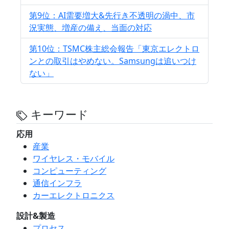
第9位：AI需要増大&先行き不透明の渦中、市
況実態、増産の備え、当面の対応
第10位：TSMC株主総会報告「東京エレクトロ
ンとの取引はやめない。Samsungは追いつけ
ない」
キーワード
応用
産業
ワイヤレス・モバイル
コンピューティング
通信インフラ
カーエレクトロニクス
設計&製造
プロセス