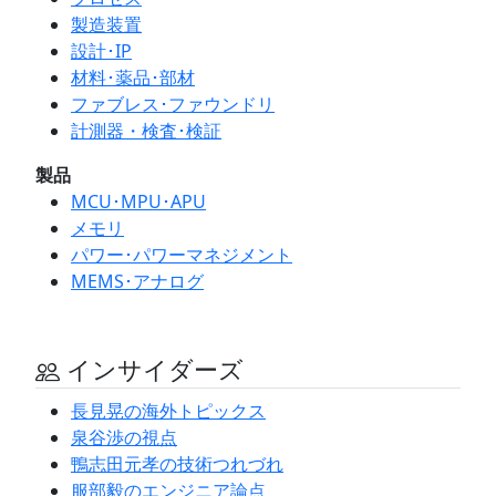
製造装置
設計･IP
材料･薬品･部材
ファブレス･ファウンドリ
計測器・検査･検証
製品
MCU･MPU･APU
メモリ
パワー･パワーマネジメント
MEMS･アナログ
インサイダーズ
長見晃の海外トピックス
泉谷渉の視点
鴨志田元孝の技術つれづれ
服部毅のエンジニア論点