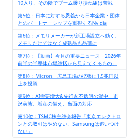
10入り、その陰でブーム乗り損ね組は苦戦
第5位：日本に対する恩義から日本企業・団体
とのパートナーシップを重視するNvidia
第6位：メモリメーカーが新工場設立へ動く、
メモリだけではなく成熟品も品薄に
第7位：【動画】今月の重要ニュース「2026年
前半の半導体市場総括から見えてくるもの」
第8位：Micron、広島工場の拡張に1.5兆円以
上を投資
第9位：AI需要増大&先行き不透明の渦中、市
況実態、増産の備え、当面の対応
第10位：TSMC株主総会報告「東京エレクトロ
ンとの取引はやめない。Samsungは追いつけ
ない」