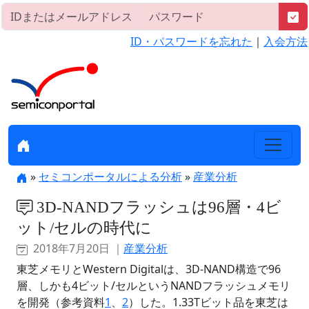
ID・パスワードを忘れた
｜
入会方法
»
セミコンポータルによる分析
»
産業分析
3D-NANDフラッシュは96層・4ビ
ット/セルの時代に
2018年7月20日 ｜
産業分析
東芝メモリとWestern Digitalは、3D-NAND構造で96
層、しかも4ビット/セルというNANDフラッシュメモリ
を開発（参考資料
1
、
2
）した。1.33Tビット品を東芝は