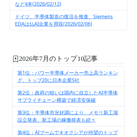
など4本(2026/02/12)
ドイツ、半導体製造の復活を推進、Siemens
EDAは仏AI企業を買収(2026/02/06)
2026年7月のトップ10記事
第1位：パワー半導体メーカー売上高ランキン
グ、トップ20に日本企業5社
第2位：政府の狙いは国内に自立したAI半導体
サプライチェーン構築で経済安保確
第3位：半導体市況好調により、メモリ新工場
設立発表、新工場の稼働発表も続々
第4位：AIブームでキオクシアが待望のトップ