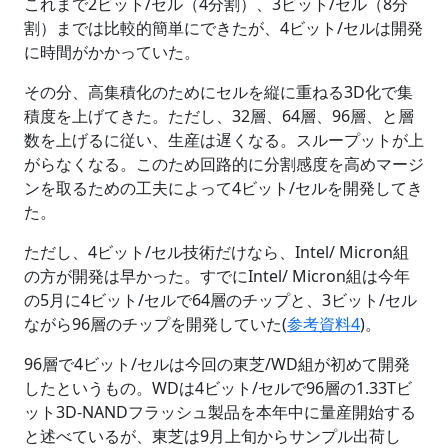
これまで2ビット/セル（4分割）、3ビット/セル（8分
割）までは比較的簡単にできたが、4ビット/セルは開発
に時間がかかっていた。
その分、高集積化のためにセルを縦に重ねる3D化で集
積度を上げてきた。ただし、32層、64層、96層、と層
数を上げるに従い、生産は遅くなる。スループットが上
がらなくなる。このため回路的に分割感度を高めマージ
ンを取るための工夫によって4ビット/セルを開発してき
た。
ただし、4ビット/セル技術だけなら、Intel/ Micron組
の方が開発は早かった。すでにIntel/ Micron組は今年
の5月に4ビット/セルで64層のチップと、3ビット/セル
ながら96層のチップを開発していた(
参考資料4
)。
96層で4ビット/セルは今回の東芝/WD組が初めて開発
したというもの。WDは4ビット/セルで96層の1.33Tビ
ット3D-NANDフラッシュ製品を本年中に量産開始する
と述べているが、東芝は9月上旬からサンプル出荷し