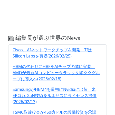
編集長が選ぶ世界のNews
Cisco、AIネットワークチップを開発、TIは
Silicon Labsを買収(2026/02/25)
HBMの代わりにHBFをAIチップの隣に実装、
AMDが最新AIコンピュータラックを印タタグル
ープに導入へ(2026/02/18)
SamsungがHBM4を最初にNvidiaに出荷、米
EPCはeGaN技術をルネサスにライセンス提供
(2026/02/13)
TSMC取締役会が450億ドルの設備投資を承認、