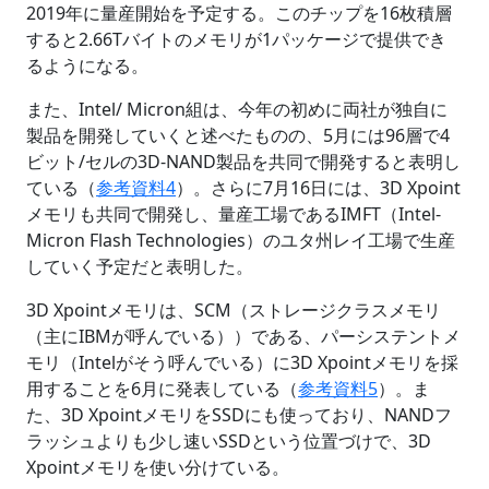
2019年に量産開始を予定する。このチップを16枚積層
すると2.66Tバイトのメモリが1パッケージで提供でき
るようになる。
また、Intel/ Micron組は、今年の初めに両社が独自に
製品を開発していくと述べたものの、5月には96層で4
ビット/セルの3D-NAND製品を共同で開発すると表明し
ている（
参考資料4
）。さらに7月16日には、3D Xpoint
メモリも共同で開発し、量産工場であるIMFT（Intel-
Micron Flash Technologies）のユタ州レイ工場で生産
していく予定だと表明した。
3D Xpointメモリは、SCM（ストレージクラスメモリ
（主にIBMが呼んでいる））である、パーシステントメ
モリ（Intelがそう呼んでいる）に3D Xpointメモリを採
用することを6月に発表している（
参考資料5
）。ま
た、3D XpointメモリをSSDにも使っており、NANDフ
ラッシュよりも少し速いSSDという位置づけで、3D
Xpointメモリを使い分けている。