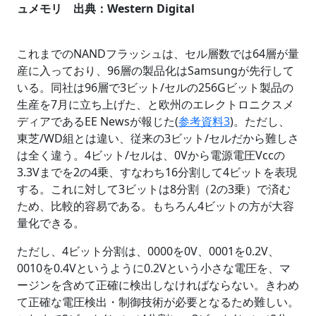
ュメモリ 出典：Western Digital
これまでのNANDフラッシュは、セル層数では64層が量
産に入っており、96層の製品化はSamsungが先行して
いる。同社は96層で3ビット/セルの256Gビット製品の
生産を7月に立ち上げた、と欧州のエレクトロニクスメ
ディアであるEE Newsが報じた(
参考資料3
)。ただし、
東芝/WD組とは違い、従来の3ビット/セルだから難しさ
は全く違う。4ビット/セルは、0Vから電源電圧Vccの
3.3Vまでを2の4乗、すなわち16分割して4ビットを表現
する。これに対して3ビットは8分割（2の3乗）で済む
ため、比較的容易である。もちろん4ビットの方が大容
量化できる。
ただし、4ビット分割は、0000を0V、0001を0.2V、
0010を0.4Vというように0.2Vという小さな電圧を、マ
ージンを含めて正確に検出しなければならない。きわめ
て正確な電圧検出・制御技術が必要となるため難しい。