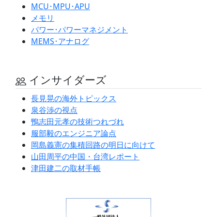
MCU･MPU･APU
メモリ
パワー･パワーマネジメント
MEMS･アナログ
インサイダーズ
長見晃の海外トピックス
泉谷渉の視点
鴨志田元孝の技術つれづれ
服部毅のエンジニア論点
岡島義憲の集積回路の明日に向けて
山田周平の中国・台湾レポート
津田建二の取材手帳