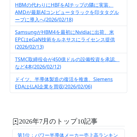
HBMの代わりにHBFをAIチップの隣に実装、
AMDが最新AIコンピュータラックを印タタグル
ープに導入へ(2026/02/18)
SamsungがHBM4を最初にNvidiaに出荷、米
EPCはeGaN技術をルネサスにライセンス提供
(2026/02/13)
TSMC取締役会が450億ドルの設備投資を承認、
など4本(2026/02/12)
ドイツ、半導体製造の復活を推進、Siemens
EDAは仏AI企業を買収(2026/02/06)
2026年7月のトップ10記事
第1位：パワー半導体メーカー売上高ランキン