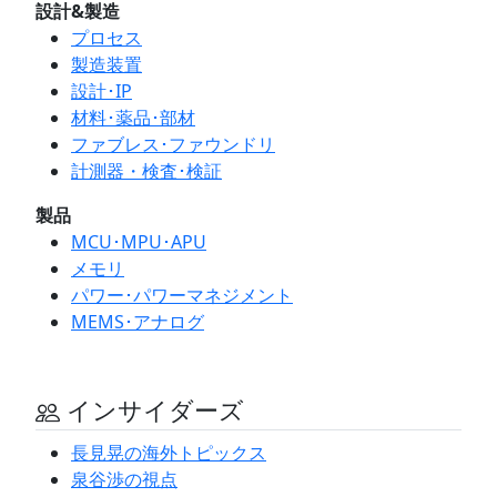
設計&製造
プロセス
製造装置
設計･IP
材料･薬品･部材
ファブレス･ファウンドリ
計測器・検査･検証
製品
MCU･MPU･APU
メモリ
パワー･パワーマネジメント
MEMS･アナログ
インサイダーズ
長見晃の海外トピックス
泉谷渉の視点