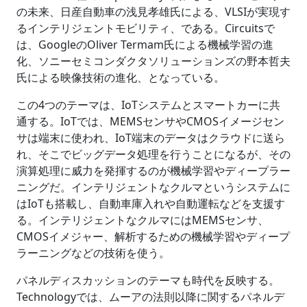
の未来、日産自動車の浅見孝雄氏による、VLSIが実現す
るインテリジェントモビリティ、である。Circuitsで
は、GoogleのOliver Termam氏による機械学習の進
化、ソニーセミコンダクタソリューションズの野本哲夫
氏による映像技術の進化、となっている。
この4つのテーマは、IoTシステムとスマートカーに共
通する。IoTでは、MEMSセンサやCMOSイメージセン
サは端末に使われ、IoT端末のデータはクラウドに送ら
れ、そこでビッグデータ処理を行うことになるが、その
演算処理に威力を発揮するのが機械学習やディープラー
ニングだ。インテリジェントなクルマというシステムに
はIoTも搭載し、自動車庫入れや自動運転などを支援す
る。インテリジェントなクルマにはMEMSセンサ、
CMOSイメジャー、解析するための機械学習やディープ
ラーニングなどの技術を使う。
パネルディスカッションのテーマも時代を反映する。
Technologyでは、ムーアの法則以降に関するパネルデ