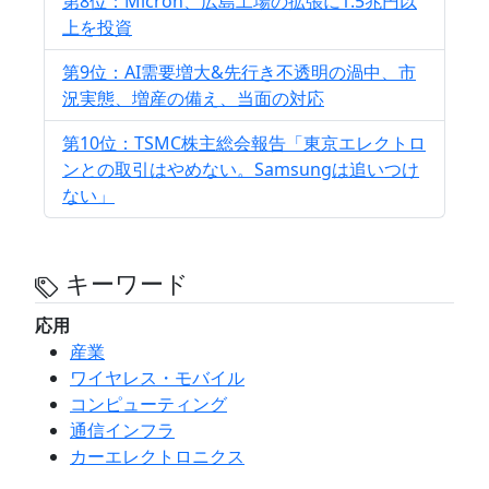
第8位：Micron、広島工場の拡張に1.5兆円以
上を投資
第9位：AI需要増大&先行き不透明の渦中、市
況実態、増産の備え、当面の対応
第10位：TSMC株主総会報告「東京エレクトロ
ンとの取引はやめない。Samsungは追いつけ
ない」
キーワード
応用
産業
ワイヤレス・モバイル
コンピューティング
通信インフラ
カーエレクトロニクス