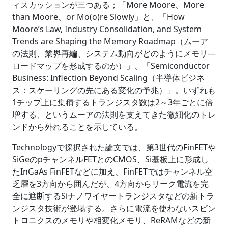
ィスカッションが三つある；「More Moore、More
than Moore、or Mo(o)re Slowly」と、「How
Moore’s Law, Industry Consolidation, and System
Trends are Shaping the Memory Roadmap（ムーア
の法則、業界再編、システム動向がどのようにメモリ―
ロードマップを形成するのか）」、「Semiconductor
Business: Inflection Beyond Scaling（半導体ビジネ
ス：スケーリングの先にある変化の予兆）」。いずれも
1チップ上に集積するトランジスタ数は2～3年ごとに倍
増する、というムーアの法則を支えてきた微細化のトレ
ンドから外れることを示している。
Technologyで採択された論文では、第3世代のFinFETや
SiGeのpチャンネルFETとのCMOS、Si基板上に形成し
たInGaAs FinFETなどに加え、FinFETではチャンネル空
乏層を3方向から囲んだが、4方向からリーク電流を完
全に遮断するSiナノワイヤートランジスタなどの新トラ
ンジスタ技術が登場する。さらに電流を使わないスピン
トロニクスのメモリや相変化メモリ、ReRAMなどの新