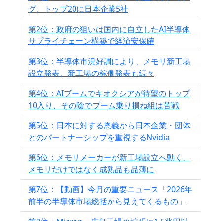
グ、トップ20に日本企業5社
第2位：政府の狙いは国内に自立したAI半導体
サプライチェーン構築で経済安保確
第3位：半導体市況好調により、メモリ新工場
設立発表、新工場の稼働発表も続々
第4位：AIブームでキオクシアが待望のトップ
10入り、その陰でブーム乗り損ね組は苦戦
第5位：日本に対する恩義から日本企業・団体
とのパートナーシップを重視するNvidia
第6位：メモリメーカーが新工場設立へ動く、
メモリだけではなく成熟品も品薄に
第7位：【動画】今月の重要ニュース「2026年
前半の半導体市場総括から見えてくるもの」