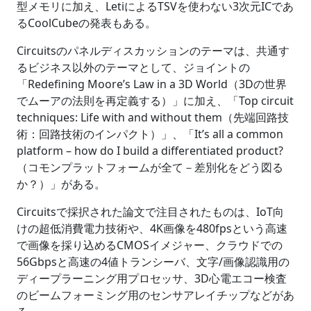
型メモリに加え、LetiによるTSVを使わない3次元ICであ
るCoolCubeの発表もある。
Circuitsのパネルディスカッションのテーマは、共通す
るビジネス以外のテーマとして、ジョイントの
「Redefining Moore’s Law in a 3D World（3Dの世界
でムーアの法則を再定義する）」に加え、「Top circuit
techniques: Life with and without them（先端回路技
術：回路技術のインパクト）」、「It’s all a common
platform – how do I build a differentiated product?
（コモンプラットフォームが全て－差別化をどう図る
か？）」がある。
Circuitsで採択された論文で注目されたものは、IoT向
けの超低消費電力技術や、4K画像を480fpsという高速
で画像を採り込めるCMOSイメジャー、クラウドでの
56Gbpsと高速の4値トランシーバ、文字/画像認識用の
ディープラーニング用プロセッサ、3D心電エコー検査
のビームフォーミング用のセンサアレイチップなどがあ