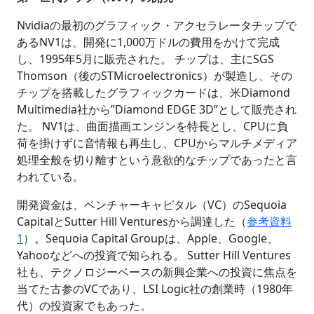
Nvidiaの最初のグラフィック・アクセラレータチップで
あるNV1は、開発に1,000万ドルの費用をかけて完成
し、1995年5月に販売された。 チップは、主にSGS
Thomson（後のSTMicroelectronics）が製造し、その
チップを搭載したグラフィックカードは、米Diamond
Multimedia社から”Diamond EDGE 3D”として販売され
た。 NV1は、曲面描画エンジンを特長とし、CPUに負
荷を掛けずに音情報も再生し、CPUからマルチメディア
処理全般を切り離すという意欲的なチップであったと言
われている。
開発資金は、ベンチャーキャピタル（VC）のSequoia
CapitalとSutter Hill Venturesから調達した（
参考資料
1
）。Sequoia Capital Groupは、Apple、Google、
Yahooなどへの投資で知られる。 Sutter Hill Ventures
社も、テクノロジーベースの新興企業への投資に焦点を
当てた古参のVCであり、LSI Logic社の創業時（1980年
代）の投資家でもあった。