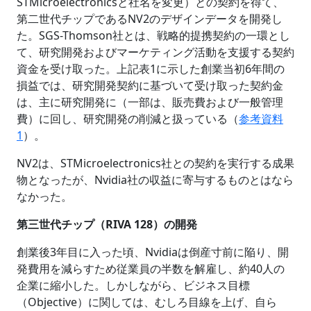
STMicroelectronicsと社名を変更）との契約を得て、
第二世代チップであるNV2のデザインデータを開発し
た。SGS-Thomson社とは、戦略的提携契約の一環とし
て、研究開発およびマーケティング活動を支援する契約
資金を受け取った。上記表1に示した創業当初6年間の
損益では、研究開発契約に基づいて受け取った契約金
は、主に研究開発に（一部は、販売費および一般管理
費）に回し、研究開発の削減と扱っている（
参考資料
1
）。
NV2は、STMicroelectronics社との契約を実行する成果
物となったが、Nvidia社の収益に寄与するものとはなら
なかった。
第三世代チップ（RIVA 128）の開発
創業後3年目に入った頃、Nvidiaは倒産寸前に陥り、開
発費用を減らすため従業員の半数を解雇し、約40人の
企業に縮小した。しかしながら、ビジネス目標
（Objective）に関しては、むしろ目線を上げ、自ら