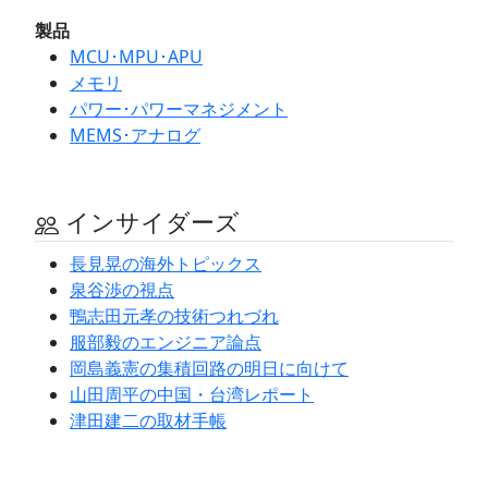
製品
MCU･MPU･APU
メモリ
パワー･パワーマネジメント
MEMS･アナログ
インサイダーズ
長見晃の海外トピックス
泉谷渉の視点
鴨志田元孝の技術つれづれ
服部毅のエンジニア論点
岡島義憲の集積回路の明日に向けて
山田周平の中国・台湾レポート
津田建二の取材手帳