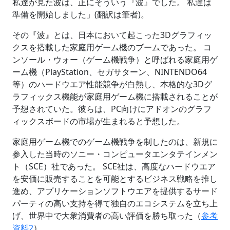
私達が見た波は、正にそういう『波』でした。 私達は
準備を開始しました」(翻訳は筆者)。
その『波』とは、日本において起こった3Dグラフィッ
クスを搭載した家庭用ゲーム機のブームであった。 コ
ンソール・ウォー（ゲーム機戦争）と呼ばれる家庭用ゲ
ーム機（PlayStation、セガサターン、NINTENDO64
等）のハードウエア性能競争が白熱し、本格的な3Dグ
ラフィックス機能が家庭用ゲーム機に搭載されることが
予想されていた。彼らは、PC向けにアドオンのグラフ
ィックスボードの市場が生まれると予想した。
家庭用ゲーム機でのゲーム機戦争を制したのは、新規に
参入した当時のソニー・コンピュータエンタテインメン
ト（SCE）社であった。 SCE社は、高度なハードウエア
を安価に販売することを可能とするビジネス戦略を推し
進め、アプリケーションソフトウエアを提供するサード
パーティの高い支持を得て独自のエコシステムを立ち上
げ、世界中で大衆消費者の高い評価を勝ち取った（
参考
資料2
）。