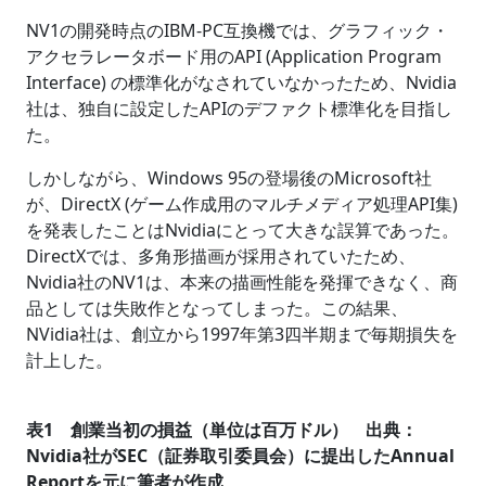
NV1の開発時点のIBM-PC互換機では、グラフィック・
アクセラレータボード用のAPI (Application Program
Interface) の標準化がなされていなかったため、Nvidia
社は、独自に設定したAPIのデファクト標準化を目指し
た。
しかしながら、Windows 95の登場後のMicrosoft社
が、DirectX (ゲーム作成用のマルチメディア処理API集)
を発表したことはNvidiaにとって大きな誤算であった。
DirectXでは、多角形描画が採用されていたため、
Nvidia社のNV1は、本来の描画性能を発揮できなく、商
品としては失敗作となってしまった。この結果、
NVidia社は、創立から1997年第3四半期まで毎期損失を
計上した。
表1 創業当初の損益（単位は百万ドル） 出典：
Nvidia社がSEC（証券取引委員会）に提出したAnnual
Reportを元に筆者が作成