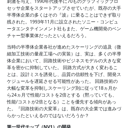
刺激を与え、1990年代後半に70ものグラフィックプロ
セッサ企業をスタートアップさせていたが、既存の大手
半導体企業の多くはその『波』に乗ることはできず取り
残された。1993年11月に設立されたソニー・コンピュ
ータエンタテインメント社もまた、ゲーム機開発のベン
チャー型事業体だったといえるだろう。
当時の半導体企業各社が進めたスケーリングの追及（微
細加工技術の量産工場への実装）は、実は、多くの半導
体企業において、回路技術やビジネスモデルの大きな変
革を密かに抑制していた。 回路方式が大きく変わるこ
とは、設計ミスを誘発し、品質の信頼性を下げ、開発ス
ケジュールを遅延させる可能性があった。 回路技術の
大幅な変革を抑制しスケーリング則に従って18ヵ月か
ら24ヵ月で性能/コストを2倍とする（黙っていても、
性能/コストが2倍となる）ことを優先する傾向があっ
た。『回路技術の大変革』は、既存の大企業では進みづ
らかったといえるのではないだろうか？
第一世代チップ（NV1）の開発