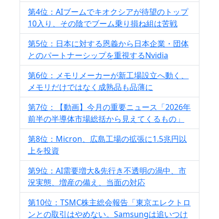
第4位：AIブームでキオクシアが待望のトップ
10入り、その陰でブーム乗り損ね組は苦戦
第5位：日本に対する恩義から日本企業・団体
とのパートナーシップを重視するNvidia
第6位：メモリメーカーが新工場設立へ動く、
メモリだけではなく成熟品も品薄に
第7位：【動画】今月の重要ニュース「2026年
前半の半導体市場総括から見えてくるもの」
第8位：Micron、広島工場の拡張に1.5兆円以
上を投資
第9位：AI需要増大&先行き不透明の渦中、市
況実態、増産の備え、当面の対応
第10位：TSMC株主総会報告「東京エレクトロ
ンとの取引はやめない。Samsungは追いつけ