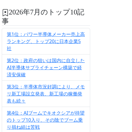
2026年7月のトップ10記
事
第1位：パワー半導体メーカー売上高
ランキング、トップ20に日本企業5
社
第2位：政府の狙いは国内に自立した
AI半導体サプライチェーン構築で経
済安保確
第3位：半導体市況好調により、メモ
リ新工場設立発表、新工場の稼働発
表も続々
第4位：AIブームでキオクシアが待望
のトップ10入り、その陰でブーム乗
り損ね組は苦戦