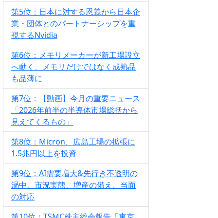
第5位：日本に対する恩義から日本企
業・団体とのパートナーシップを重
視するNvidia
第6位：メモリメーカーが新工場設立
へ動く、メモリだけではなく成熟品
も品薄に
第7位：【動画】今月の重要ニュース
「2026年前半の半導体市場総括から
見えてくるもの」
第8位：Micron、広島工場の拡張に
1.5兆円以上を投資
第9位：AI需要増大&先行き不透明の
渦中、市況実態、増産の備え、当面
の対応
第10位：TSMC株主総会報告「東京