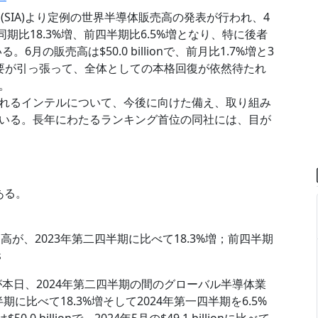
ociation(SIA)より定例の世界半導体販売高の発表が行われ、4
、前年同期比18.3%増、前四半期比6.5%増となり、特に後者
6月の販売高は$50.0 billionで、前月比1.7%増と3
需要が引っ張って、全体としての本格回復が依然待たれ
。
れるインテルについて、今後に向けた備え、取り組み
いる。長年にわたるランキング首位の同社には、目が
ある。
高が、2023年第二四半期に比べて18.3%増；前四半期
s
tion(SIA)が本日、2024年第二四半期の間のグローバル半導体業
二四半期に比べて18.3%増そして2024年第一四半期を6.5%