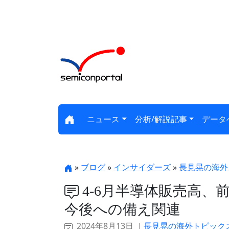
ニュース
分析/解説記事
データ
»
ブログ
»
インサイダーズ
»
長見晃の海外
4-6月半導体販売高、
今後への備え関連
2024年8月13日 ｜
長見晃の海外トピック