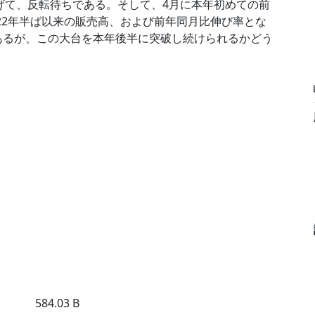
げて、反転待ちである。そして、4月に本年初めての前
22年半ば以来の販売高、および前年同月比伸び率とな
onであるが、この大台を本年後半に突破し続けられるかどう
584.03 B