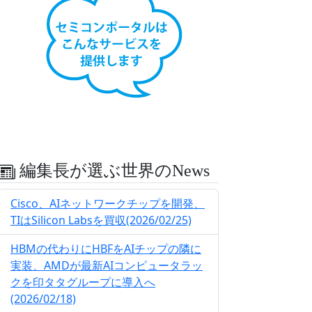
編集長が選ぶ世界のNews
Cisco、AIネットワークチップを開発、
TIはSilicon Labsを買収(2026/02/25)
HBMの代わりにHBFをAIチップの隣に
実装、AMDが最新AIコンピュータラッ
クを印タタグループに導入へ
(2026/02/18)