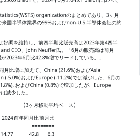
 billionで、2024年5月の$49.1 billionに比べて
Statistics(WSTS) organizationのまとめであり、3ヶ月
国半導体業界の99%およびnon-U.S.半導体会社の約
は好調を維持し、前四半期比販売高は2023年第4四半
and CEO、John Neuffer氏。「6月の販売高は前月
が2023年6月比42.8%増でリードしている。」
比増に加えて、China (21.6%)およびAsia
apan (-5.0%)およびEurope (-11.2%)では減少した。6月の
(1.8%), およびChina (0.8%)で増加したが、Europe
1.4%)では減少した。
平均ベース】
n 2024
前年同月比
前月比
========
14.77
42.8
6.3