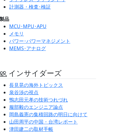
計測器・検査･検証
製品
MCU･MPU･APU
メモリ
パワー･パワーマネジメント
MEMS･アナログ
インサイダーズ
長見晃の海外トピックス
泉谷渉の視点
鴨志田元孝の技術つれづれ
服部毅のエンジニア論点
岡島義憲の集積回路の明日に向けて
山田周平の中国・台湾レポート
津田建二の取材手帳