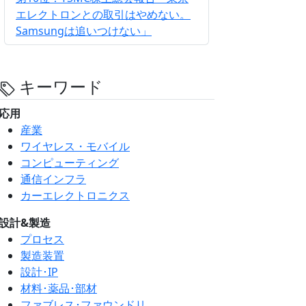
エレクトロンとの取引はやめない。
Samsungは追いつけない」
キーワード
応用
産業
ワイヤレス・モバイル
コンピューティング
通信インフラ
カーエレクトロニクス
設計&製造
プロセス
製造装置
設計･IP
材料･薬品･部材
ファブレス･ファウンドリ