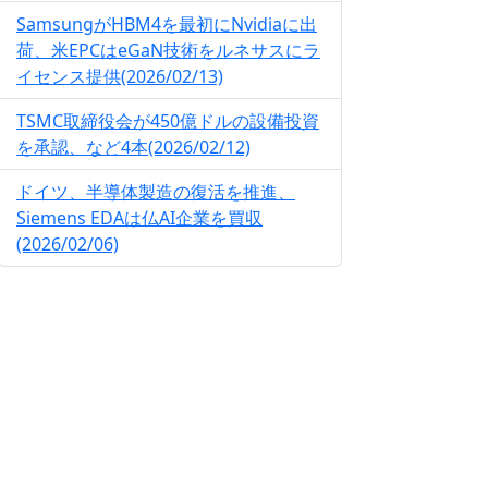
SamsungがHBM4を最初にNvidiaに出
荷、米EPCはeGaN技術をルネサスにラ
イセンス提供(2026/02/13)
TSMC取締役会が450億ドルの設備投資
を承認、など4本(2026/02/12)
ドイツ、半導体製造の復活を推進、
Siemens EDAは仏AI企業を買収
(2026/02/06)