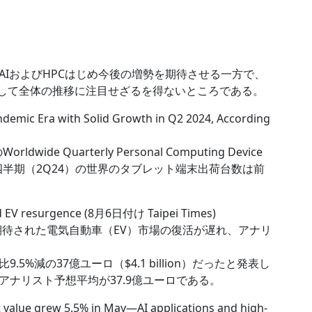
IおよびHPCはじめ今後の増勢を期待させる一方で、
そして全体の推移に注目せざるを得ないところである。
ndemic Era with Solid Growth in Q2 2024, According
Worldwide Quarterly Personal Computing Device
第2四半期（2Q24）の世界のタブレット端末出荷台数は前
ed EV resurgence (8月6日付け Taipei Times)
期待された電気自動車（EV）市場の復活が遅れ、アナリ
%減の37億ユーロ（$4.1 billion）だったと発表し
ナリスト予想平均が37.9億ユーロである。
value grew 5.5% in May―AI applications and high-