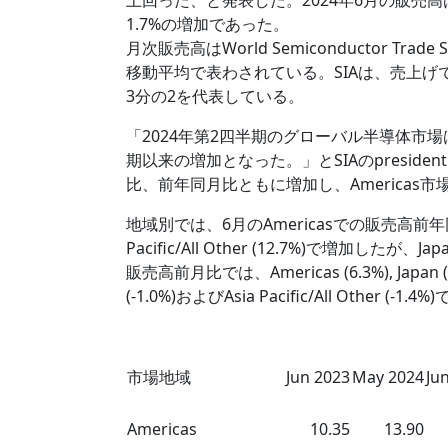
上回った、と発表した。2024年6月の販売高は$50.0
1.7%の増加であった。
月次販売高はWorld Semiconductor Trade 
移動平均で表わされている。SIAは、売上げで米
3分の2を代表している。
「2024年第2四半期のグローバル半導体市場
期以来の増加となった。」とSIAのpresident 
比、前年同月比ともに増加し、Americas市場
地域別では、6月のAmericasでの販売高前年同月
Pacific/All Other (12.7%)で増加したが、J
販売高前月比では、Americas (6.3%), Japan 
(-1.0%)およびAsia Pacific/All Other (-
【3ヶ月移動
市場地域
Jun 2023
May 2024
Ju
Americas
10.35
13.90