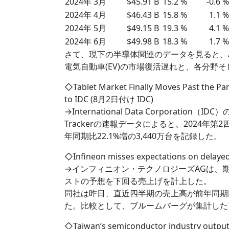
2024年 3月
$45.91 B
15.2 %
-0.6 %
2024年 4月
$46.43 B
15.8 %
1.1 %
2024年 5月
$49.15 B
19.3 %
4.1 %
2024年 6月
$49.98 B
18.3 %
1.7 %
さて、現下の半導体関連のデータを見ると、A
電気自動車(EV)の市場復活遅れと、各分野
◇Tablet Market Finally Moves Past the Pa
to IDC (8月2日付け IDC)
→International Data Corporation（IDC）の
Trackerの速報データによると、2024年
年同期比22.1%増の3,440万台を記録した。
◇Infineon misses expectations on delay
→インフィニオン・テクノロジーズAGは、
ストの予想を下回る売上げを計上した。
同社は昨日、直近四半期の売上高が前年同期比9.5
た。比較として、ブルームバーグが集計したア
◇Taiwan’s semiconductor industry output 