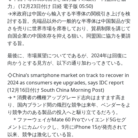
力」 (12月23日付け 日経 電子版 05:50)
→米政府は中国から輸入する半導体の関税引き上げを検
討する旨。先端品以外の一般的な半導体は中国製品が安
さを売りに世界市場を席巻しており、貿易制限を講じて
自国企業の中国依存を抑える狙い。同盟国に協力を要請
する旨。
最後に、市場展望についてであるが、2024年は回復に
向かうとする見方が、以下の通り加わってきている。
◇China’s smartphone market on track to recover in
2024 as consumers eye upgrades, says IDC report
(12月16日付け South China Morning Post)
→＊消費者の機種アップグレード志向はますます高ま
り、国内ブランド間の熾烈な競争は来年、ベンダーをよ
り競争力のある製品の投入へと駆り立てるだろう。
＊ファーウェイがMate 60 Proでハイエンド5Gセグ
メントにカムバックし、9月にiPhone 15が発売されて
以来、競争は激化している旨。