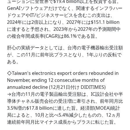
ューションに全世界で$19.4 billion以上を投資する旨。
GenAIソフトウェアだけでなく、関連するインフラハー
ドウェアやIT/ビジネスサービスを含むこの支出は、
2024年には2倍以上になり、2027年には$151.1 billion
に達すると予想され、2023年から2027年の予測期間中
の複合年間成長率(CAGR)は86.1%である旨。
肝心の実績データとしては、台湾の電子機器輸出受注額
が、この11月に前年比プラスとなり、1年ぶりの反転で
ある。
◇Taiwan's electronics export orders rebounded in
November, ending 12 consecutive months of
annualized decline (12月21日付け DIDITIMES)
→台湾の11月の電子製品輸出受注額は、IC設計会社や半
導体チャネル販売会社の受注増に牽引され、前年同月比
3.5%増の$17.8 billionに達した旨。経済部(MOEA)統計
局によると、10月と比べ5.4%減少したものの、12ヵ月
連続前年同月比マイナス成長からプラスに転じた旨。