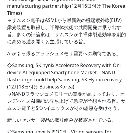
manufacturing partnership (12月16日付け The Korea
Times)
→サムスン電子はASMLから最新鋭の極端紫外線(EUV)
露光装置を取得し、半導体技術の共同開発に乗り出す
旨。多くの評論家は、サムスンが半導体製造効率を劇的
に高める道を開くと主張している旨。
AIが引っ張るフラッシュメモリ需要への期待である。
◇Samsung, SK hynix Accelerate Recovery with On-
device AI-equipped Smartphone Market―NAND
flash surge could help Samsung, SK Hynix recovery
(12月18日付け BusinessKorea)
→NANDフラッシュメモリーの需要が高まっており、オ
ンデバイスAI機能の立ち上げで急増が予想される旨。サ
ムスン電子とSKハイニックスがその恩恵を受けそう。
新しいセンサー製品の取り組みが披露されている。
◇Samsung unveils ISOCELL Vizion sensors for