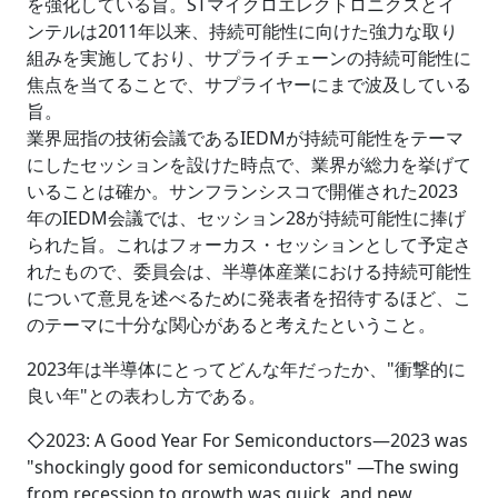
を強化している旨。STマイクロエレクトロニクスとイ
ンテルは2011年以来、持続可能性に向けた強力な取り
組みを実施しており、サプライチェーンの持続可能性に
焦点を当てることで、サプライヤーにまで波及している
旨。
業界屈指の技術会議であるIEDMが持続可能性をテーマ
にしたセッションを設けた時点で、業界が総力を挙げて
いることは確か。サンフランシスコで開催された2023
年のIEDM会議では、セッション28が持続可能性に捧げ
られた旨。これはフォーカス・セッションとして予定さ
れたもので、委員会は、半導体産業における持続可能性
について意見を述べるために発表者を招待するほど、こ
のテーマに十分な関心があると考えたということ。
2023年は半導体にとってどんな年だったか、"衝撃的に
良い年"との表わし方である。
◇2023: A Good Year For Semiconductors―2023 was
"shockingly good for semiconductors" ―The swing
from recession to growth was quick, and new