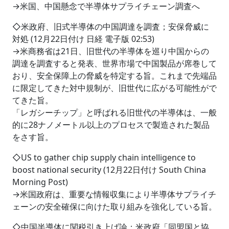
→米国、中国懸念で半導体サプライチェーン調査へ
◇米政府、旧式半導体の中国調達を調査；安保脅威に
対処 (12月22日付け 日経 電子版 02:53)
→米商務省は21日、旧世代の半導体を巡り中国からの
調達を調査すると発表、世界市場で中国製品が席巻して
おり、安全保障上の脅威を特定する旨。これまで先端品
に限定してきた対中規制が、旧世代に広がる可能性がで
てきた旨。
「レガシーチップ」と呼ばれる旧世代の半導体は、一般
的に28ナノメートル以上のプロセスで製造された製品
をさす旨。
◇US to gather chip supply chain intelligence to
boost national security (12月22日付け South China
Morning Post)
→米国政府は、重要な情報収集により半導体サプライチ
ェーンの安全確保に向けた取り組みを強化している旨。
◇中国半導体に関税引き上げ論；米政府「同盟国と協