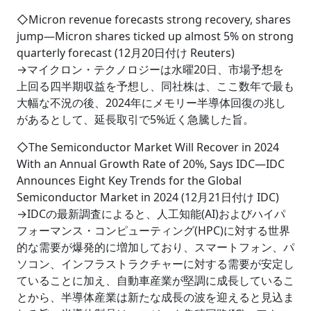
◇Micron revenue forecasts strong recovery, shares
jump―Micron shares ticked up almost 5% on strong
quarterly forecast (12月20日付け Reuters)
→マイクロン・テクノロジーは水曜20日、市場予想を
上回る四半期収益を予想し、同社株は、ここ数年で最も
大幅な不況の後、2024年にメモリー半導体回復の兆し
があるとして、延長取引で5%近く急騰した旨。
◇The Semiconductor Market Will Recover in 2024
With an Annual Growth Rate of 20%, Says IDC―IDC
Announces Eight Key Trends for the Global
Semiconductor Market in 2024 (12月21日付け IDC)
→IDCの最新調査によると、人工知能(AI)およびハイパ
フォーマンス・コンピューティング(HPC)に対する世界
的な需要が爆発的に増加しており、スマートフォン、パ
ソコン、インフラストラクチャーに対する需要が安定し
ていることに加え、自動車産業が堅調に成長しているこ
とから、半導体産業は新たな成長の波を迎えると見込ま