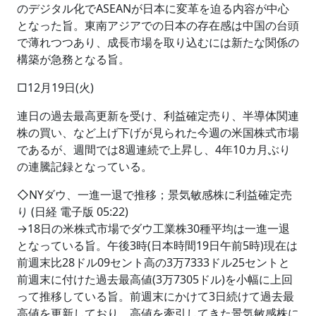
のデジタル化でASEANが日本に変革を迫る内容が中心
となった旨。東南アジアでの日本の存在感は中国の台頭
で薄れつつあり、成長市場を取り込むには新たな関係の
構築が急務となる旨。
□12月19日(火)
連日の過去最高更新を受け、利益確定売り、半導体関連
株の買い、など上げ下げが見られた今週の米国株式市場
であるが、週間では8週連続で上昇し、4年10カ月ぶり
の連騰記録となっている。
◇NYダウ、一進一退で推移；景気敏感株に利益確定売
り (日経 電子版 05:22)
→18日の米株式市場でダウ工業株30種平均は一進一退
となっている旨。午後3時(日本時間19日午前5時)現在は
前週末比28ドル09セント高の3万7333ドル25セントと
前週末に付けた過去最高値(3万7305ドル)を小幅に上回
って推移している旨。前週末にかけて3日続けて過去最
高値を更新しており、高値を牽引してきた景気敏感株に