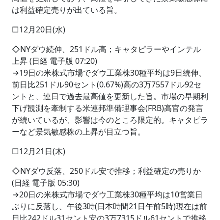
は利益確定売りが出ている旨。
□12月20日(水)
◇NYダウ続伸、251ドル高；キャタピラーやインテル
上昇 (日経 電子版 07:20)
→19日の米株式市場でダウ工業株30種平均は9日続伸、
前日比251ドル90セント(0.67%)高の3万7557ドル92セ
ントと、連日で過去最高値を更新した旨。市場の早期利
下げ観測を牽制する米連邦準備理事会(FRB)高官の発言
が続いているが、影響は今のところ限定的。キャタピラ
ーなど景気敏感株の上昇が目立つ旨。
□12月21日(木)
◇NYダウ反落、250ドル安で推移；利益確定の売りか
(日経 電子版 05:30)
→20日の米株式市場でダウ工業株30種平均は10営業日
ぶりに反落し、午後3時(日本時間21日午前5時)現在は前
日比242ドル31セント安の3万7315ドル61セントで推移