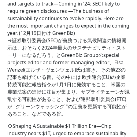
and targets to track―Coming in '24: SEC likely to
require green disclosures ―The business of
sustainability continues to evolve rapidly. Here are
the most important changes to expect in the coming
year. (12月19日付け GreenBiz)
→証券取引委員会(SEC)が義務づける気候関連の情報開
示は、おそらく2024年最大のサステナビリティ・スト
ーリーになるだろう、とGreenBiz Groupのspecial
projects editor and former managing editor、Elsa
Wenzel(エルザ・ヴェンツェル)氏は書き、その他23の
記事も挙げている旨。その中には 欧州連合(EU)の企業
持続可能性報告指令が1月1日に発効すること、米国の
農業法案の進捗に注目が集まり、サプライチェーンが混
乱する可能性があること、および連邦取引委員会(FTC)
が "グリーンウォッシング "の定義を更新する可能性が
あること、などである旨。
◇Shaping A Sustainable $1 Trillion Era―Chip
industry nears $1T, urged to embrace sustainability