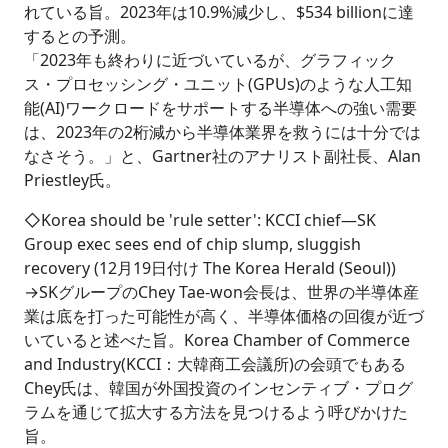
れている旨。2023年は10.9%減少し、$534 billionに達
するとの予測。
「2023年も終わりに近づいているが、グラフィック
ス・プロセッシング・ユニット(GPUs)のような人工知
能(AI)ワークロードをサポートする半導体への強い需要
は、2023年の2桁減から半導体業界を救うには十分では
なさそう。」と、Gartner社のアナリスト副社長、Alan
Priestley氏。
◇Korea should be 'rule setter': KCCI chief―SK
Group exec sees end of chip slump, sluggish
recovery (12月19日付け The Korea Herald (Seoul))
→SKグループのChey Tae-won会長は、世界の半導体産
業は底を打った可能性が高く、半導体価格の回復が近づ
いていると述べた旨。Korea Chamber of Commerce
and Industry(KCCI：大韓商工会議所)の会頭でもある
Chey氏は、韓国が外国投資のインセンティブ・プログ
ラムを通じて拡大する方法を見つけるよう呼びかけた
旨。