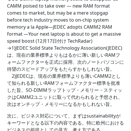
CAMM poised to take over ― new RAM format
comes to market, but may be a mere stopgap
before tech industry moves to on-chip system
memory a la Apple―JEDEC adopts CAMM2 RAM
format ―Your next laptop is about to get a massive
speed boost (12月17日付け TechRadar)
→1)JEDEC Solid State Technology Association(JEDEC)
は、現在の業界標準よりもはるかに薄い新しいRAMフ
ォームファクターを正式に採用、次のノートパソコンに
待望のスピードアップをもたらすかもしれない旨。
2)JEDECは、現在の業界標準よりも薄いCAMM2とし
て知られる新しいRAMフォームファクター標準を批准
した旨。SO-DIMMラップトップ・メモリー・スティッ
クはCAMM2ユニットに取って代わられると予想され、
次はオンチップ・メモリーになるかもしれない旨。
次に、ビジネス対応について、まずはsustainabilityが
キーワードとなる以下の内容である。特に欧州における
ビジネスの前提としての見方、考え方である。