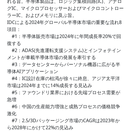
れる旨。半導体製品は、ロジック集積回路(IC)、アナロ
グIC、マイクロプロセッサーおよびマイクロコントロー
ラーIC、およびメモリに及ぶ旨。
IDCによる2024年グローバル半導体市場の重要な流れ8
項目：
#1：半導体販売市場は2024年に年間成長率20%で回
復する
#2：ADAS(先進運転支援システム)とインフォテイン
メントが車載半導体市場の発展を牽引する
#3：データセンターからパーソナル機器に広がる半
導体AIアプリケーション
#4：IC設計在庫の枯渇が徐々に終息、アジア太平洋
市場は2024年までに14%成長する見込み
#5：ファウンドリ業界における先端プロセス需要が
急増
#6：中国の生産能力増強と成熟プロセスの価格競争
激化
#7：2.5/3Dパッケージング市場のCAGRは2023年か
ら2028年にかけて22%の見込み