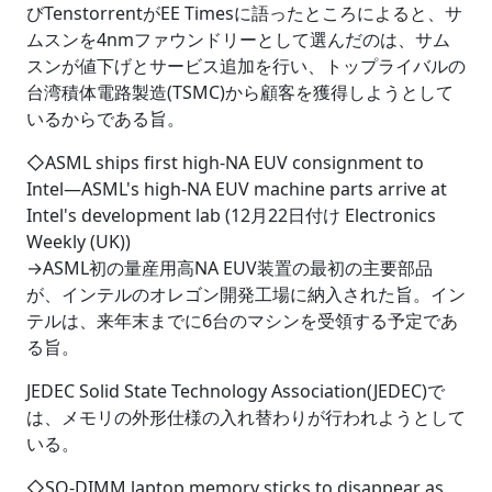
びTenstorrentがEE Timesに語ったところによると、サ
ムスンを4nmファウンドリーとして選んだのは、サム
スンが値下げとサービス追加を行い、トップライバルの
台湾積体電路製造(TSMC)から顧客を獲得しようとして
いるからである旨。
◇ASML ships first high-NA EUV consignment to
Intel―ASML's high-NA EUV machine parts arrive at
Intel's development lab (12月22日付け Electronics
Weekly (UK))
→ASML初の量産用高NA EUV装置の最初の主要部品
が、インテルのオレゴン開発工場に納入された旨。イン
テルは、来年末までに6台のマシンを受領する予定であ
る旨。
JEDEC Solid State Technology Association(JEDEC)で
は、メモリの外形仕様の入れ替わりが行われようとして
いる。
◇SO-DIMM laptop memory sticks to disappear as