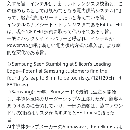
入する旨。インテルは、新しいトランジスタ技術と、こ
の種のものとしては初めてとなる電力供給システムによ
って、競合他社をリードしたいと考えている旨。
インテルのナノシート・トランジスタであるRibbonFET
は、現在のFinFET技術に取って代わるであろう旨。
一般にバックサイド・パワーと呼ばれ、インテルが
PowerViaと呼ぶ新しい電力供給方式の導入は、より劇
的な変化である旨。
◇Samsung Seen Stumbling at Silicon’s Leading
Edge―Potential Samsung customers find the
foundry’s leap to 3 nm to be too risky. (12月20日付け
EE Times)
→Samsungは昨年、3nmノードで最初に生産を開始
し、半導体技術のリーダーシップを主張したが、顧客を
見つけるのに苦労しており、一部の顧客は、該ファウン
ドリの飛躍はリスクが高すぎるとEE Timesに語った
旨。
AI半導体チップメーカーのAlphawave、Rebellionsおよ