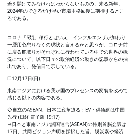
蓋を開けてみなければわからないものの、来る新年、
2024年のできるだけ早い市場本格回復に期待するとこ
ろである。
コロナ「5類」移行とはいえ、インフルエンザが加わり
一層用心怠りなくの現状と言えるかと思うが、コロナ前
に戻る舵取りがそれぞれに行われている中での世界の概
況について、以下日々の政治経済の動きの記事からの抽
出であり、発信日で示している。
□12月17日(日)
東南アジアにおける我が国のプレゼンスの変貌を改めて
感じる以下の内容である。
◇自立のASEAN、日本に変革迫る；EV・供給網は中国
先行 (日経 電子版 19:17)
→日本と東南アジア諸国連合(ASEAN)の特別首脳会議は
17日、共同ビジョン声明を採択した旨。脱炭素や経済