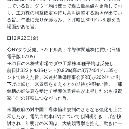
している旨。ダウ平均は連日で過去最高値を更新してお
り、主力株の利益確定や持ち高を調整する動きが出てい
る旨。午後に売りが膨らみ、下げ幅は300ドルを超える
場面がある旨。
□12月22日(金)
◇NYダウ反発、322ドル高；半導体関連株に買い (日経
電子版 07:05)
→21日の米株式市場でダウ工業株30種平均は反発し、
前日比322ドル35セント(0.86%)高の3万7404ドル35セ
ントで終えた旨。米連邦準備理事会(FRB)が2024年に利
下げに転じ、米景気を支えるとの期待が根強い旨。一部
銘柄の好決算を受けて半導体関連株が上昇したのも投資
家心理の好転につながった旨。
米国政府の対中国半導体輸出規制のさらなる強化を上に
示したが、電気自動車(EV)についても関税引き上げが検
討され、年明けの米国は、大統領選挙も控え、動きに一