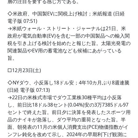
層の注目を要する感じ方である。
◇米政府、中国製EVに関税上げ検討；米紙報道 (日経
電子版 07:51)
→米紙ウォール・ストリート・ジャーナルは21日、米
政府が電気自動車(EV)を含む一部の中国製品への輸入関
税を引き上げる検討を始めたと報じた旨。太陽光発電の
関連製品やEV用の蓄電池なども候補にあがっている
旨。
□12月23日(土)
◇NYダウ、小反落し18ドル安；4年10カ月ぶり8週連騰
(日経 電子版 07:13)
→22日の米株式市場でダウ工業株30種平均は小反落
し、前日比18ドル38セント(0.04%)安の3万7385ドル97
セントで終えた旨。前日夕に決算を発表したスポーツ用
品のナイキが急落し、ダウ平均の重荷となった旨。半
面、朝発表の11月の米個人消費支出(PCE)物価指数がイ
ンフレ鈍化を改めて示し、2024年の早期利下げ観測に