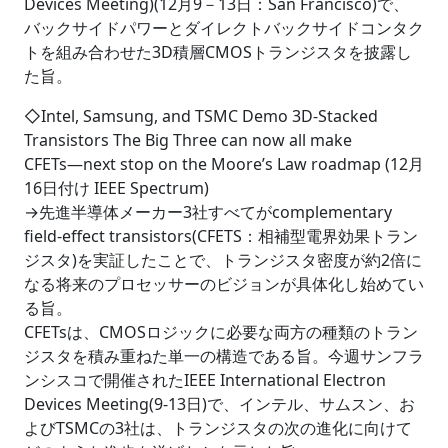
Devices Meeting)(12月9－13日：San Francisco)で、
バックサイドパワーとダイレクトバックサイドコンタク
トを組み合わせた3D積層CMOSトランジスタを披露し
た旨。
◇Intel, Samsung, and TSMC Demo 3D-Stacked
Transistors The Big Three can now all make
CFETs―next stop on the Moore’s Law roadmap (12月
16日付け IEEE Spectrum)
→先進半導体メーカー3社すべてがcomplementary
field-effect transistors(CFETS：相補型電界効果トラン
ジスタ)を実証したことで、トランジスタ密度が約2倍に
なる将来のプロセッサーのビジョンが具体化し始めてい
る旨。
CFETsは、CMOSロジックに必要な両方の種類のトラン
ジスタを積み重ねた単一の構造である旨。今週サンフラ
ンシスコで開催されたIEEE International Electron
Devices Meeting(9-13日)で、インテル、サムスン、お
よびTSMCの3社は、トランジスタの次の進化に向けて