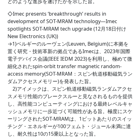
どのような進歩を遂げたかを示した旨。
◇Imec presents ‘breakthrough’ results in
development of SOT-MRAM technology―Imec
spotlights SOT-MRAM tech upgrade (12月18日付け
New Electronics (UK))
→1)ベルギーのルーヴェン(Leuven, Belgium)に本拠を
置く研究・技術革新の拠点であるImecは、2023年国際
電子デバイス会議(IEEE IEDM 2023)を利用し、極めて微
細化されたspin-orbit transfer magnetic random-
access memory(SOT-MRAM：スピン軌道移動磁気ラン
ダムアクセスメモリー)を発表した旨。
2)アイメックは、スピン軌道移動磁気ランダムアクセ
スメモリ性能のブレークスルーと見なされるものを提供
し、高性能コンピューティングにおける最終レベルキャ
ッシュメモリに一歩近づく可能性がある旨。極度にスケ
ーリングされたSOT-MRAMは、1ビットあたりのスイッ
チング・エネルギーが100フェムト・ジュール未満に達
し、耐久性は10の15乗以上となった旨。