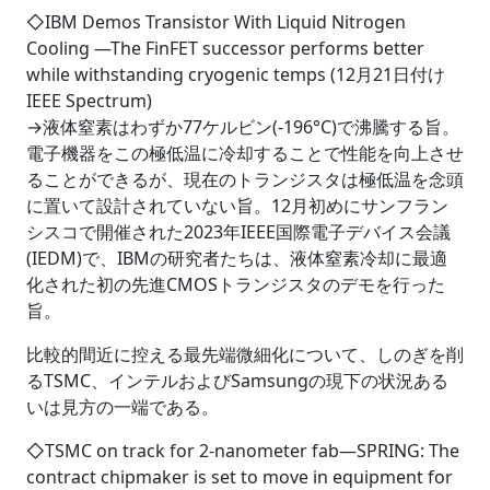
◇IBM Demos Transistor With Liquid Nitrogen
Cooling ―The FinFET successor performs better
while withstanding cryogenic temps (12月21日付け
IEEE Spectrum)
→液体窒素はわずか77ケルビン(-196°C)で沸騰する旨。
電子機器をこの極低温に冷却することで性能を向上させ
ることができるが、現在のトランジスタは極低温を念頭
に置いて設計されていない旨。12月初めにサンフラン
シスコで開催された2023年IEEE国際電子デバイス会議
(IEDM)で、IBMの研究者たちは、液体窒素冷却に最適
化された初の先進CMOSトランジスタのデモを行った
旨。
比較的間近に控える最先端微細化について、しのぎを削
るTSMC、インテルおよびSamsungの現下の状況ある
いは見方の一端である。
◇TSMC on track for 2-nanometer fab―SPRING: The
contract chipmaker is set to move in equipment for