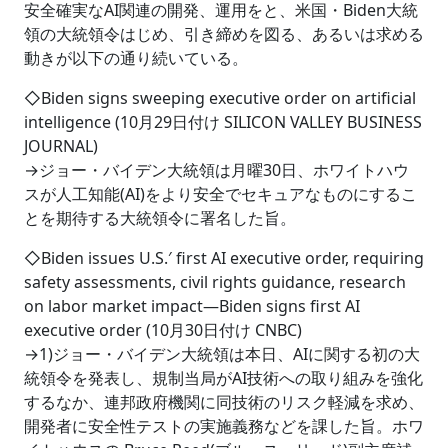
安全確実なAI関連の開発、運用をと、米国・Biden大統
領の大統領令はじめ、引き締めを図る、あるいは求める
動きが以下の通り続いている。
◇Biden signs sweeping executive order on artificial
intelligence (10月29日付け SILICON VALLEY BUSINESS
JOURNAL)
→ジョー・バイデン大統領は月曜30日、ホワイトハウ
スが人工知能(AI)をより安全でセキュアなものにするこ
とを期待する大統領令に署名した旨。
◇Biden issues U.S.′ first AI executive order, requiring
safety assessments, civil rights guidance, research
on labor market impact―Biden signs first AI
executive order (10月30日付け CNBC)
→1)ジョー・バイデン大統領は本日、AIに関する初の大
統領令を発表し、規制当局がAI技術への取り組みを強化
するなか、連邦政府機関に同技術のリスク軽減を求め、
開発者に安全性テストの実施義務などを課した旨。ホワ