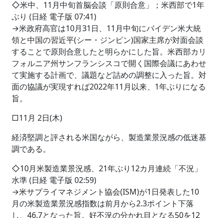
◇米中、11月中旬首脳会談「原則合意」；米西部で1年
ぶり (日経 電子版 07:41)
→米政府高官は10月31日、11月中旬にバイデン米大統
領と中国の習近平(シー・ジンピン)国家主席が対面会談
することで原則合意したと明らかにした旨。米西部カリ
フォルニア州サンフランシスコで開く国際会議にあわせ
て実施する計画で、議題など詰めの調整に入った旨。対
面の協議が実現すれば2022年11月以来、1年ぶりになる
旨。
□11月 2日(木)
経済堅調と評される米国ながら、製造業景況感の低迷基
調である。
◇10月米製造業景況感、21年ぶり12カ月連続「不況」
水準 (日経 電子版 02:59)
→米サプライマネジメント協会(ISM)が1日発表した10
月の米製造業景況感指数は前月から2.3ポイント下落
し、46.7となった旨。好不況の分かれ目となる50を12