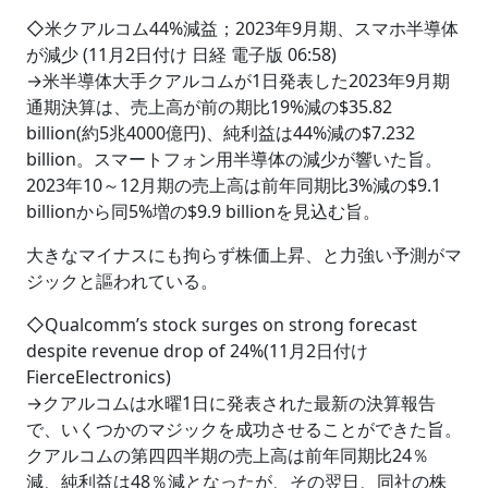
◇米クアルコム44%減益；2023年9月期、スマホ半導体
が減少 (11月2日付け 日経 電子版 06:58)
→米半導体大手クアルコムが1日発表した2023年9月期
通期決算は、売上高が前の期比19%減の$35.82
billion(約5兆4000億円)、純利益は44%減の$7.232
billion。スマートフォン用半導体の減少が響いた旨。
2023年10～12月期の売上高は前年同期比3%減の$9.1
billionから同5%増の$9.9 billionを見込む旨。
大きなマイナスにも拘らず株価上昇、と力強い予測がマ
ジックと謳われている。
◇Qualcomm’s stock surges on strong forecast
despite revenue drop of 24%(11月2日付け
FierceElectronics)
→クアルコムは水曜1日に発表された最新の決算報告
で、いくつかのマジックを成功させることができた旨。
クアルコムの第四四半期の売上高は前年同期比24％
減、純利益は48％減となったが、その翌日、同社の株