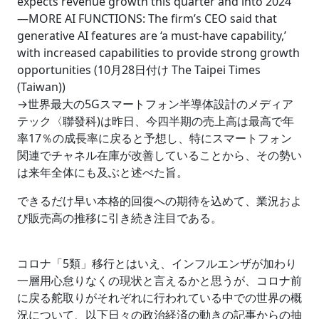
expects revenue growth this quarter and into 2024
―MORE AI FUNCTIONS: The firm’s CEO said that
generative AI features are ‘a must-have capability,’
with increased capabilities to provide strong growth
opportunities (10月28日付け The Taipei Times
(Taiwan))
→世界最大の5Gスマートフォン半導体設計のメディア
テック〈聯發科)は昨日、今四半期の売上高は最高で年
率17％の成長率に戻ると予想し、特にスマートフォン
関連でチャネル在庫が改善していることから、その勢い
は来年全体にも及ぶと述べた旨。
できるだけ早い本格的回復への期待を込めて、業況およ
び販売高の推移に引き続き注目である。
コロナ「5類」移行とはいえ、インフルエンザが加わり
一層用心怠りなくの現状と言えるかと思うが、コロナ前
に戻る舵取りがそれぞれに行われている中での世界の概
況について、以下日々の政治経済の動きの記事からの抽