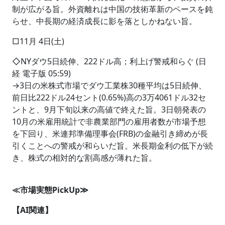
制が広がる旨。外資離れは中国の技術革新のペースを鈍
らせ、中長期の経済成長に影を落としかねない旨。
□11月 4日(土)
◇NYダウ5日続伸、222ドル高；利上げ警戒和らぐ (日
経 電子版 05:59)
→3日の米株式市場でダウ工業株30種平均は5日続伸、
前日比222ドル24セント(0.65%)高の3万4061ドル32セ
ントと、9月下旬以来の高値で終えた旨。3日朝発表の
10月の米雇用統計で非農業部門の雇用者数が市場予想
を下回り、米連邦準備理事会(FRB)の金融引き締めが長
引くことへの警戒が和らいだ旨。米長期金利の低下が続
き、株式の相対的な割高感が薄れた旨。
≪市場実態PickUp≫
【AI関連】