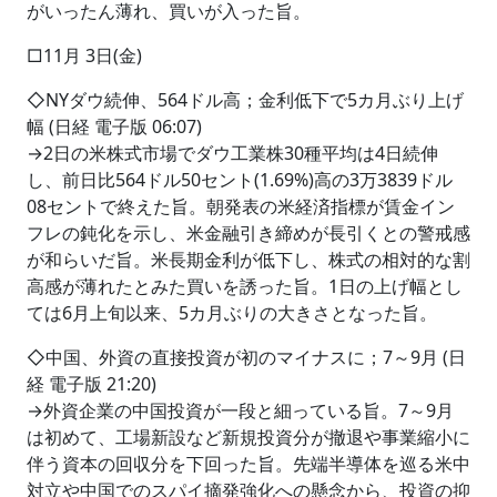
がいったん薄れ、買いが入った旨。
□11月 3日(金)
◇NYダウ続伸、564ドル高；金利低下で5カ月ぶり上げ
幅 (日経 電子版 06:07)
→2日の米株式市場でダウ工業株30種平均は4日続伸
し、前日比564ドル50セント(1.69%)高の3万3839ドル
08セントで終えた旨。朝発表の米経済指標が賃金イン
フレの鈍化を示し、米金融引き締めが長引くとの警戒感
が和らいだ旨。米長期金利が低下し、株式の相対的な割
高感が薄れたとみた買いを誘った旨。1日の上げ幅とし
ては6月上旬以来、5カ月ぶりの大きさとなった旨。
◇中国、外資の直接投資が初のマイナスに；7～9月 (日
経 電子版 21:20)
→外資企業の中国投資が一段と細っている旨。7～9月
は初めて、工場新設など新規投資分が撤退や事業縮小に
伴う資本の回収分を下回った旨。先端半導体を巡る米中
対立や中国でのスパイ摘発強化への懸念から、投資の抑