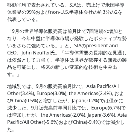
移動平均で表わされている。SIAは、売上げで米国半導
体業界の99%およびnon-U.S.半導体会社の約3分の2を
代表している。
「9月の世界半導体販売高は前月比で7回連続の増加と
なり、今年中盤に半導体市場が経験したポジティブな勢
いをさらに強めている。」と、SIAのpresident and
CEO、John Neuffer氏。「半導体需要の長期的な見通し
は依然として力強く、半導体は世界が依存する無数の製
品を可能にし、将来の新しい変革的な技術を生み出
す。」
地域別では、9月の販売高前月比で、Asia Pacific/All
Other(3.4%), Europe(3.0%), the Americas(2.4%), およ
びChina(0.5%)と増加したが、Japan(-0.2%)では僅かに
減少した。9月販売高前年同月比では、Europe(6.7%)で
は増加したが、the Americas(-2.0%), Japan(-3.6%), Asia
Pacific/All Other(-5.6%)およびChina(-9.4%)では減少し
た。