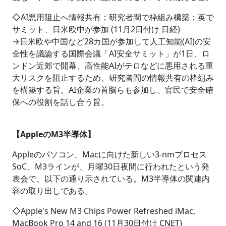
◇AI悪用阻止へ情報共有；研究者間で枠組み構築；英で
サミット、日米欧中が参加 (11月2日付け 日経)
→日米欧や中国など28カ国が参加して人工知能(AI)の安
全性を議論する国際会議「AI安全サミット」が1日、ロ
ンドン近郊で開幕、高性能AIがテロなどに悪用される重
大リスクを阻止するため、研究者間の情報共有の枠組み
を構築する旨。AI企業の首脳らも参加し、官民で安全確
保への役割を話し合う旨。
【AppleのM3半導体】
Appleのパソコン、Macに向けた新しい3-nmプロセス
SoC、M3ラインが、月曜30日夜間に行われたという発
表会で、以下の通り示されている。M3半導体の関連内
容の取り出しである。
◇Apple's New M3 Chips Power Refreshed iMac,
MacBook Pro 14 and 16 (11月30日付け CNET)