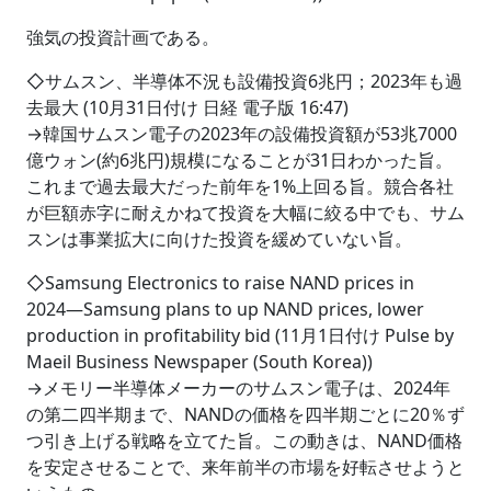
強気の投資計画である。
◇サムスン、半導体不況も設備投資6兆円；2023年も過
去最大 (10月31日付け 日経 電子版 16:47)
→韓国サムスン電子の2023年の設備投資額が53兆7000
億ウォン(約6兆円)規模になることが31日わかった旨。
これまで過去最大だった前年を1%上回る旨。競合各社
が巨額赤字に耐えかねて投資を大幅に絞る中でも、サム
スンは事業拡大に向けた投資を緩めていない旨。
◇Samsung Electronics to raise NAND prices in
2024―Samsung plans to up NAND prices, lower
production in profitability bid (11月1日付け Pulse by
Maeil Business Newspaper (South Korea))
→メモリー半導体メーカーのサムスン電子は、2024年
の第二四半期まで、NANDの価格を四半期ごとに20％ず
つ引き上げる戦略を立てた旨。この動きは、NAND価格
を安定させることで、来年前半の市場を好転させようと