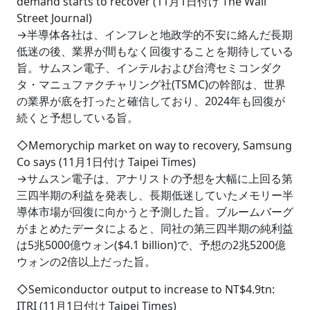
demand starts to recover (11月1日付け The Wall
Street Journal)
→半導体各社は、インフレと地政学的不安に絡んだ長期
低迷の後、業界が間もなく回復することを期待している
旨。サムスン電子、インテルおよび台湾セミコンダク
タ・マニュファクチャリング社(TSMC)の幹部は、世界
の業界が底を打ったと確信しており、2024年も回復が
続くと予想している旨。
◇Memorychip market on way to recovery, Samsung
Co says (11月1日付け Taipei Times)
→サムスン電子は、アナリストの予想を大幅に上回る第
三四半期の利益を発表し、長期低迷していたメモリー半
導体市場が回復に向かうと予測した旨。ブルームバーグ
がまとめたデータによると、同社の第三四半期の純利益
は5兆5000億ウォン($4.1 billion)で、予想の2兆5200億
ウォンの2倍以上だった旨。
◇Semiconductor output to increase to NT$4.9tn:
ITRI (11月1日付け Taipei Times)