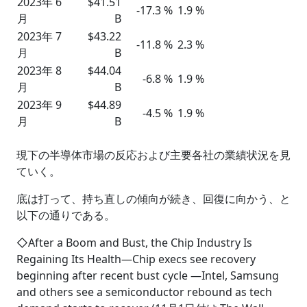
2023年 6
$41.51
-17.3 %
1.9 %
月
B
2023年 7
$43.22
-11.8 %
2.3 %
月
B
2023年 8
$44.04
-6.8 %
1.9 %
月
B
2023年 9
$44.89
-4.5 %
1.9 %
月
B
現下の半導体市場の反応および主要各社の業績状況を見
ていく。
底は打って、持ち直しの傾向が続き、回復に向かう、と
以下の通りである。
◇After a Boom and Bust, the Chip Industry Is
Regaining Its Health―Chip execs see recovery
beginning after recent bust cycle ―Intel, Samsung
and others see a semiconductor rebound as tech