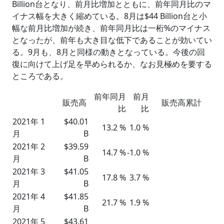
Billion台となり、前月比増加とともに、前年同月比のマ
イナス幅を大きく縮めている。8月は$44 Billion台と小
幅な前月比増加が続き、前年同月比は一桁%のマイナス
となったが、前年も大き目な低下であることが効いてい
る。9月も、8月と同様の動きとなっている。今後の回
復に向けて上げ足を早められるか、なお見極めを要する
ところである。
前年同月
前月
販売高
販売高累計
比
比
2021年 1
$40.01
13.2 %
1.0 %
月
B
2021年 2
$39.59
14.7 %
-1.0 %
月
B
2021年 3
$41.05
17.8 %
3.7 %
月
B
2021年 4
$41.85
21.7 %
1.9 %
月
B
2021年 5
$43.61