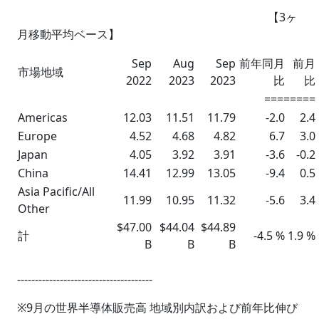
【3ヶ
月移動平均ベース】
Sep
Aug
Sep
前年同月
前月
市場地域
2022
2023
2023
比
比
========
Americas
12.03
11.51
11.79
-2.0
2.4
Europe
4.52
4.68
4.82
6.7
3.0
Japan
4.05
3.92
3.91
-3.6
-0.2
China
14.41
12.99
13.05
-9.4
0.5
Asia Pacific/All
11.99
10.95
11.32
-5.6
3.4
Other
$47.00
$44.04
$44.89
計
-4.5 %
1.9 %
B
B
B
--------------------------------------
※9月の世界半導体販売高 地域別内訳および前年比伸び