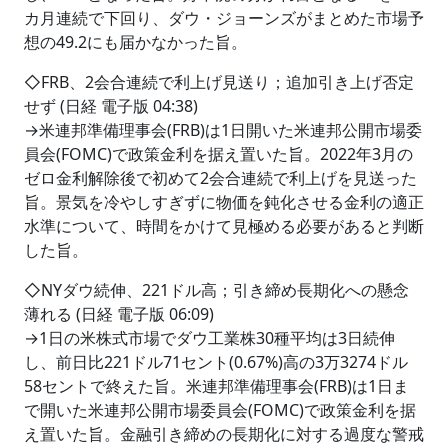
カ月連続で下回り、ダウ・ジョーンズがまとめた市場予
想の49.2にも届かなかった旨。
◇FRB、2会合連続で利上げ見送り；追加引き上げ否定
せず (日経 電子版 04:38)
→米連邦準備理事会(FRB)は1日開いた米連邦公開市場委
員会(FOMC)で政策金利を据え置いた旨。2022年3月の
ゼロ金利解除後で初めて2会合連続で利上げを見送った
旨。景気を冷やしすぎずに物価を鈍化させる金利の適正
水準について、時間をかけて見極める必要があると判断
した旨。
◇NYダウ続伸、221ドル高；引き締め長期化への懸念
薄れる (日経 電子版 06:09)
→1日の米株式市場でダウ工業株30種平均は3日続伸
し、前日比221ドル71セント(0.67%)高の3万3274ドル
58セントで終えた旨。米連邦準備理事会(FRB)は1日ま
で開いた米連邦公開市場委員会(FOMC)で政策金利を据
え置いた旨。金融引き締めの長期化に対する過度な警戒