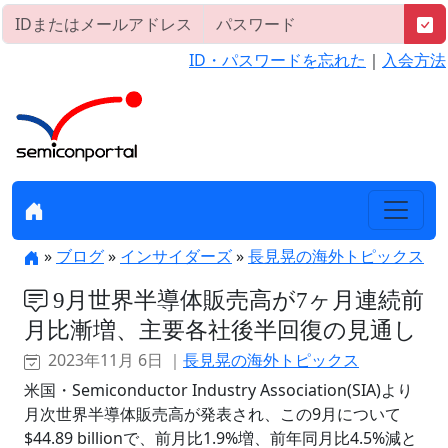
ID・パスワードを忘れた
｜
入会方法
»
ブログ
»
インサイダーズ
»
長見晃の海外トピックス
9月世界半導体販売高が7ヶ月連続前
月比漸増、主要各社後半回復の見通し
2023年11月 6日 ｜
長見晃の海外トピックス
米国・Semiconductor Industry Association(SIA)より
月次世界半導体販売高が発表され、この9月について
$44.89 billionで、前月比1.9%増、前年同月比4.5%減と