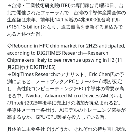
→台湾・工業技術研究院(ITRI)の専門家は月曜30日、台
北で開催されたフォーラムで、台湾の半導体産業全体の
生産額は来年、前年比14.1％増の4兆9000億台湾ドル
($151.15 billion)となり、過去最高を更新する見込みで
あると述べた旨。
◇Rebound in HPC chip market for 2H23 anticipated,
according to DIGITIMES Research―Research:
Chipmakers likely to see revenue upswing in H2 (11
月2日付け DIGITIMES)
→DigiTimes Researchのアナリスト、Eric Chen氏の予
測によると、ノートブック／PCとサーバー市場が安定
し、高性能コンピューティング(HPC)半導体の需要が高
まる中、Nvidia、Advanced Micro Devices(AMD)およ
びIntelは2023年後半に売上げの増加が見込まれる旨。
半導体メーカー各社は、AIモデルのトレーニング需要が
高まるなか、GPU/CPU製品を投入している旨。
具体的に主要各社ではどうか、それぞれの持ち直し状況