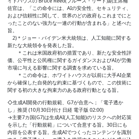
イトハウスの Bruce Reed(ブルース・リード)副主席補
佐官は、「この命令には、AIの安全性、セキュリティ、
および信頼性に関して、世界のどの政府もこれまでにと
ったことのない強力な一連の行動が含まれる」と述べた
旨。
2)＊ジョー・バイデン米大統領は、人工知能に関する
新たな大統領令を発表した旨。
＊これは米国政府初の措置であり、新たな安全性評
価、公平性と公民権に関するガイダンスおよびAIが労働
市場に与える影響に関する調査を求めている旨。
＊この命令は、ホワイトハウスが以前に大手AI企業
から確保した自発的な約束に基づくもので、この技術に
関する初の大きな拘束力のある政府行動となる旨。
◇生成AI開発の行動規範、G7が合意へ；「電子透か
し」推奨 (10月30日付け 日経 電子版 02:00)
→主要7カ国(G7)は生成AI(人工知能)のリスクへの対応策
を示した「行動規範」について合意する旨。30日にも
内容を公表する旨。生成AIでつくったコンテンツを識別