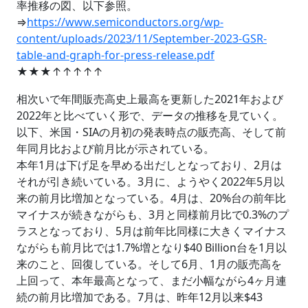
率推移の図、以下参照。
⇒
https://www.semiconductors.org/wp-
content/uploads/2023/11/September-2023-GSR-
table-and-graph-for-press-release.pdf
★★★↑↑↑↑↑
相次いで年間販売高史上最高を更新した2021年および
2022年と比べていく形で、データの推移を見ていく。
以下、米国・SIAの月初の発表時点の販売高、そして前
年同月比および前月比が示されている。
本年1月は下げ足を早める出だしとなっており、2月は
それが引き続いている。3月に、ようやく2022年5月以
来の前月比増加となっている。4月は、20%台の前年比
マイナスが続きながらも、3月と同様前月比で0.3%のプ
ラスとなっており、5月は前年比同様に大きくマイナス
ながらも前月比では1.7%増となり$40 Billion台を1月以
来のこと、回復している。そして6月、1月の販売高を
上回って、本年最高となって、まだ小幅ながら4ヶ月連
続の前月比増加である。7月は、昨年12月以来$43