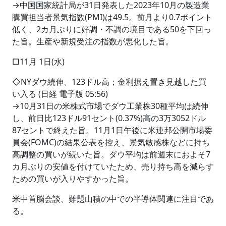
→中国国家統計局が31日発表した2023年10月の製造業
購買担当者景気指数(PMI)は49.5。前月より0.7ポイント
低く、2カ月ぶりに好調・不調の境目である50を下回っ
た旨。生産や新規受注の指数が悪化した旨。
□11月 1日(水)
◇NYダウ続伸、123ドル高；金利据え置き見越した買
い入る (日経 電子版 05:56)
→10月31日の米株式市場でダウ工業株30種平均は続伸
し、前日比123ドル91セント(0.37%)高の3万3052ドル
87セントで終えた旨。11月1日午後に米連邦公開市場委
員会(FOMC)の結果公表を控え、景気敏感株などに持ち
高調整の買いが続いた旨。ダウ平均は前週末におよそ7
カ月ぶりの安値を付けていたため、売り持ち高を減らす
ための買いが入りやすかった旨。
米中首脳会談、難題山積の中での半導体関連に注目であ
る。