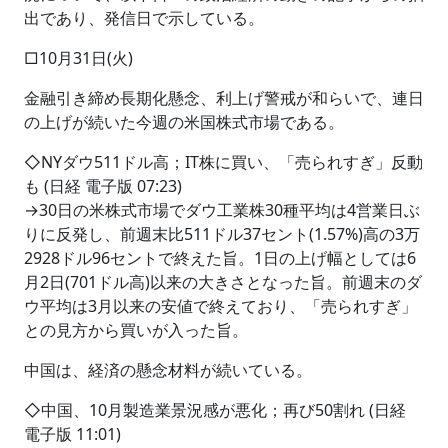
出であり、発信日で示している。
□10月31日(火)
金融引き締め長期化懸念、利上げ警戒が和らいで、連日
の上げが続いた今週の米国株式市場である。
◇NYダウ511ドル高；IT株に買い、「売られすぎ」反動
も (日経 電子版 07:23)
→30日の米株式市場でダウ工業株30種平均は4営業日ぶ
りに反発し、前週末比511ドル37セント(1.57%)高の3万
2928ドル96セントで終えた旨。1日の上げ幅としては6
月2日(701ドル高)以来の大きさとなった旨。前週末のダ
ウ平均は3月以来の安値で終えており、「売られすぎ」
との見方から買いが入った旨。
中国は、経済の懸念材料が続いている。
◇中国、10月製造業景況感が悪化；再び50割れ (日経
電子版 11:01)