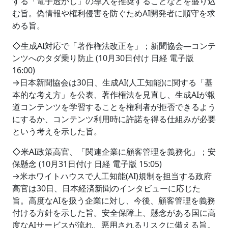
する「電子透かし」の導入を推奨することなどを盛り込
む旨。偽情報や権利侵害を防ぐためAI開発者に順守を求
める旨。
◇生成AI対応で「著作権法改正を」；新聞協会―コンテ
ンツへのタダ乗り防止 (10月30日付け 日経 電子版
16:00)
→日本新聞協会は30日、生成AI(人工知能)に関する「基
本的な考え方」を公表、著作権法を見直し、生成AIが報
道コンテンツを学習することを権利者が拒否できるよう
にするか、コンテンツ利用時に許諾を得る仕組みが必要
という考えを示した旨。
◇米AI政策高官、「関連企業に顧客管理を義務化」；安
保懸念 (10月31日付け 日経 電子版 15:05)
→米ホワイトハウスで人工知能(AI)規制を担当する政府
高官は30日、日本経済新聞のインタビューに応じた
旨。高度なAIを扱う企業に対し、今後、顧客管理を義務
付ける方針を示した旨。安全保障上、懸念がある国に高
度なAIサービスが流れ、悪用されるリスクに備える旨。