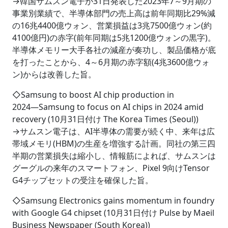
→韓国サムスン電子が31日発表した2023年7～9月期の
事業別業績で、半導体部門の売上高は前年同期比29%減
の16兆4400億ウォン、営業損益は3兆7500億ウォン(約
4100億円)の赤字(前年同期は5兆1200億ウォンの黒字)。
半導体メモリー大手各社の減産が奏功し、製品価格が底
を打ったことから、4～6月期の赤字額(4兆3600億ウォ
ン)からは改善した旨。
◇Samsung to boost AI chip production in
2024―Samsung to focus on AI chips in 2024 amid
recovery (10月31日付け The Korea Times (Seoul))
→サムスン電子は、AI半導体の需要が続く中、来年は広
帯域メモリ(HBM)の生産を増強する計画。同社の第三四
半期の営業損失は縮小し、情報筋によれば、サムスンは
グーグルの来年のスマートフォン、Pixel 9向けTensor
G4チップセットの受注を確保した旨。
◇Samsung Electronics gains momentum in foundry
with Google G4 chipset (10月31日付け Pulse by Maeil
Business Newspaper (South Korea))