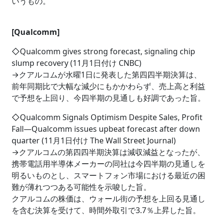
いうもの。
[Qualcomm]
◇Qualcomm gives strong forecast, signaling chip
slump recovery (11月1日付け CNBC)
→クアルコムが水曜1日に発表した第四四半期決算は、
前年同期比で大幅な減少にもかかわらず、売上高と利益
で予想を上回り、今四半期の見通しも好調であった旨。
◇Qualcomm Signals Optimism Despite Sales, Profit
Fall―Qualcomm issues upbeat forecast after down
quarter (11月1日付け The Wall Street Journal)
→クアルコムの第四四半期決算は減収減益となったが、
携帯電話用半導体メーカーの同社は今四半期の見通しを
明るいものとし、スマートフォン市場における最近の困
難が薄れつつある可能性を示唆した旨。
クアルコムの株価は、ウォール街の予想を上回る見通し
を含む決算を受けて、時間外取引で3.7％上昇した旨。