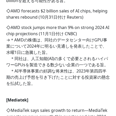
billionを超える可能性がある旨。
◇AMD forecasts $2 billion sales of AI chips, helping
shares rebound (10月31日付け Reuters)
◇AMD stock jumps more than 9% on strong 2024 AI
chip projections (11月1日付け CNBC)
→＊AMDの株価は、同社のデータセンター向けGPU事
業について2024年に明るい見通しを発表したことで、
水曜1日に急騰した旨。
＊同社は、人工知能(AI)の多くで必要とされるハイパ
ワーGPUsを製造できる数少ない企業の一つである旨。
＊AI半導体事業の好調な将来性は、2023年第四四半
期の売上げ予想を引き下げたことに対する投資家の懸念
を払拭した旨。
[Mediatek]
◇MediaTek says sales growth to return―MediaTek