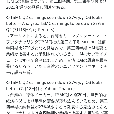
TSMCの業績について、第二四半期、第三四半期および
2023年通期の見通し関連である。
◇TSMC Q2 earnings seen down 27% y/y, Q3 looks
better―Analysts: TSMC earnings to be down 27% in
Q2 (7月18日付け Reuters)
→アナリストによると、台湾セミコンダクター・マニュ
ファクチャリング(TSMC)社の第二四半期earningsは前
年同期比27%減となる見込みで、第三四半期はAI需要で
業績が改善すると予測されている旨。「AIのサプライチ
ェーンはすべて台湾にあるため、台湾はAIの恩恵を最も
受けるだろう」とある台湾のシニアファンドマネージャ
ーは語った旨。
◇TSMC Q2 earnings seen down 27% y/y, Q3 looks
better (7月18日付け Yahoo! Finance)
→台湾の半導体メーカー、TSMCは木曜20日、世界的な
経済不況により半導体需要が落ち込んでいるため、第二
四半期の純利益が27%減少すると発表する見込みである
が、アナリストは今四半期の業績は改善する可能性が高