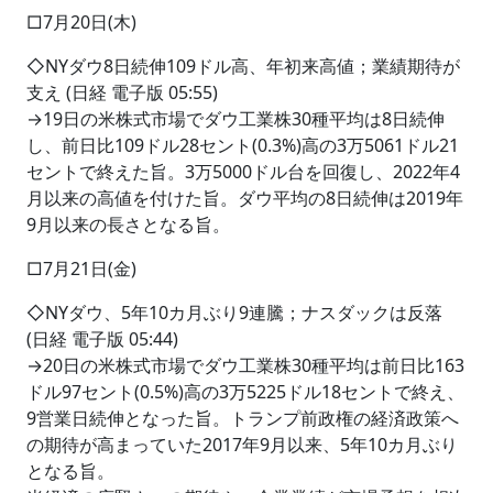
□7月20日(木)
◇NYダウ8日続伸109ドル高、年初来高値；業績期待が
支え (日経 電子版 05:55)
→19日の米株式市場でダウ工業株30種平均は8日続伸
し、前日比109ドル28セント(0.3%)高の3万5061ドル21
セントで終えた旨。3万5000ドル台を回復し、2022年4
月以来の高値を付けた旨。ダウ平均の8日続伸は2019年
9月以来の長さとなる旨。
□7月21日(金)
◇NYダウ、5年10カ月ぶり9連騰；ナスダックは反落
(日経 電子版 05:44)
→20日の米株式市場でダウ工業株30種平均は前日比163
ドル97セント(0.5%)高の3万5225ドル18セントで終え、
9営業日続伸となった旨。トランプ前政権の経済政策へ
の期待が高まっていた2017年9月以来、5年10カ月ぶり
となる旨。