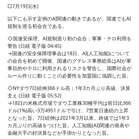
□7月19日(水)
以下にも示す定例のAI関連の動きであるが、国連でもAI
規制を巡る初会合である。
◇国連安保理、AI規制巡り初の会合；軍事・テロ利用を
警告 (日経 電子版 04:45)
→国連の安全保障理事会は18日、AI(人工知能)について
の会合を初めて開催、国連のグテレス事務総長はAIが軍
事目的やテロに利用されるリスクを警告し、国際社会が
ルール作りに動くことの必要性を加盟国に強調した旨。
◇NYダウ7日続伸366ドル高；1年3カ月ぶり高値、決算
支え (日経 電子版 05:52)
→18日の米株式市場でダウ工業株30種平均は前日比366
ドル(1%)高い3万4951ドルで引け、7営業日連続の上昇
となった旨。7日続伸は2021年3月以来。終値では1年3
カ月ぶりの高値をつけた旨。人工知能(AI)関連の発表や
金融大手の好決算などが手掛かりとなった旨。