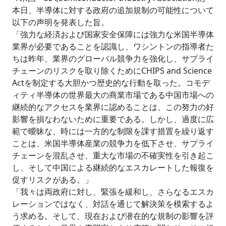
本日、半導体に対する政府の追加規制の可能性について
以下の声明を発表した旨。
「強力な経済および国家安全保障には強力な米国半導体
業界が必要であることを認識し、ワシントンの指導者た
ちは昨年、業界のグローバル競争力を強化し、サプライ
チェーンのリスクを取り除くためにCHIPS and Science
Actを制定する大胆かつ歴史的な行動を取った。コモデ
ィティ半導体の世界最大の商業市場である中国市場への
継続的なアクセスを業界に認めることは、この努力の好
影響を損なわないために重要である。しかし、過度に広
範で曖昧な、時には一方的な制限を課す措置を繰り返す
ことは、米国半導体産業の競争力を低下させ、サプライ
チェーンを混乱させ、重大な市場の不確実性を引き起こ
し、そして中国による継続的なエスカレートした報復を
促すリスクがある。」
「我々は両政府に対し、緊張を緩和し、さらなるエスカ
レーションではなく、対話を通じて解決策を模索するよ
う求める。そして、現在および潜在的な規制の影響を評