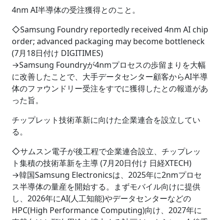
4nm AI半導体の受注獲得とのこと。
◇Samsung Foundry reportedly received 4nm AI chip
order; advanced packaging may become bottleneck
(7月18日付け DIGITIMES)
→Samsung Foundryが4nmプロセスの歩留まりを大幅
に改善したことで、大手データセンター顧客からAI半導
体のファウンドリー受注をすでに獲得したとの報道があ
った旨。
チップレット技術革新に向けた企業連合を設立してい
る。
◇サムスン電子が後工程で企業連合設立、チップレッ
ト集積の技術革新を主導 (7月20日付け 日経XTECH)
→韓国Samsung Electronicsは、2025年に2nmプロセ
ス半導体の量産を開始する。まずモバイル向けに提供
し、2026年にAI(人工知能)やデータセンターなどの
HPC(High Performance Computing)向け、2027年に