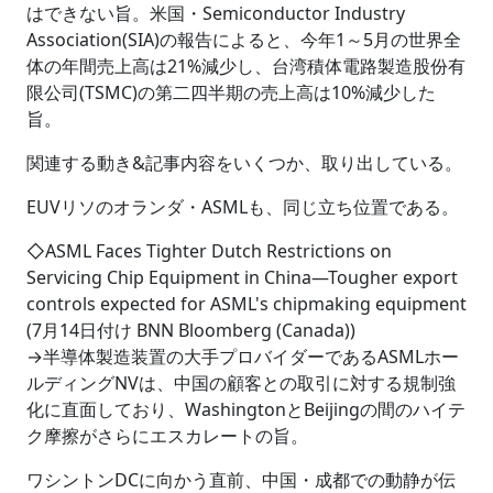
はできない旨。米国・Semiconductor Industry
Association(SIA)の報告によると、今年1～5月の世界全
体の年間売上高は21%減少し、台湾積体電路製造股份有
限公司(TSMC)の第二四半期の売上高は10%減少した
旨。
関連する動き&記事内容をいくつか、取り出している。
EUVリソのオランダ・ASMLも、同じ立ち位置である。
◇ASML Faces Tighter Dutch Restrictions on
Servicing Chip Equipment in China―Tougher export
controls expected for ASML's chipmaking equipment
(7月14日付け BNN Bloomberg (Canada))
→半導体製造装置の大手プロバイダーであるASMLホー
ルディングNVは、中国の顧客との取引に対する規制強
化に直面しており、WashingtonとBeijingの間のハイテ
ク摩擦がさらにエスカレートの旨。
ワシントンDCに向かう直前、中国・成都での動静が伝