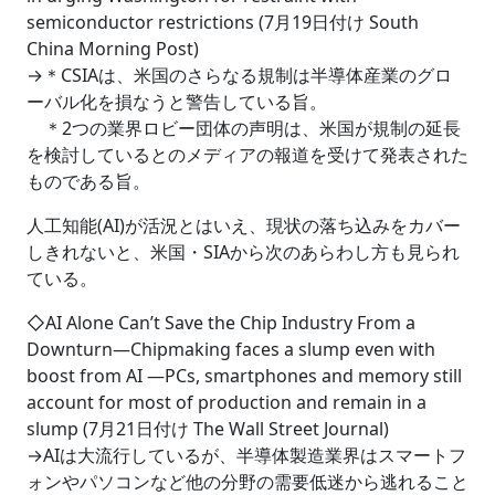
semiconductor restrictions (7月19日付け South
China Morning Post)
→＊CSIAは、米国のさらなる規制は半導体産業のグロ
ーバル化を損なうと警告している旨。
＊2つの業界ロビー団体の声明は、米国が規制の延長
を検討しているとのメディアの報道を受けて発表された
ものである旨。
人工知能(AI)が活況とはいえ、現状の落ち込みをカバー
しきれないと、米国・SIAから次のあらわし方も見られ
ている。
◇AI Alone Can’t Save the Chip Industry From a
Downturn―Chipmaking faces a slump even with
boost from AI ―PCs, smartphones and memory still
account for most of production and remain in a
slump (7月21日付け The Wall Street Journal)
→AIは大流行しているが、半導体製造業界はスマートフ
ォンやパソコンなど他の分野の需要低迷から逃れること