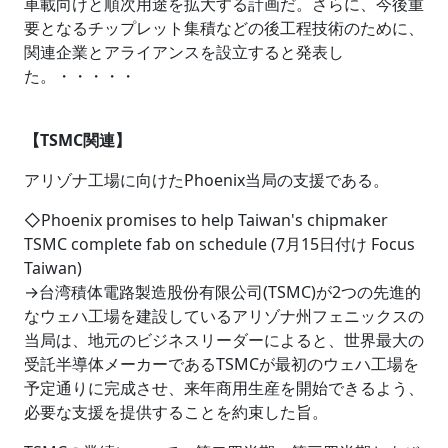
車載向けと順次用途を拡大する計画だ。さらに、今後重
要となるチップレット集積などの後工程技術のために、
関連企業とアライアンスを設立すると発表し
た。・・・・・
【TSMC関連】
アリゾナ工場に向けたPhoenix当局の支援である。
◇Phoenix promises to help Taiwan's chipmaker
TSMC complete fab on schedule (7月15日付け Focus
Taiwan)
→台湾積体電路製造股份有限公司(TSMC)が2つの先進的
なウェハ工場を建設しているアリゾナ州フェニックスの
当局は、地元のビジネスリーダーによると、世界最大の
受託半導体メーカーであるTSMCが最初のウェハ工場を
予定通りに完成させ、来年商用生産を開始できるよう、
必要な支援を提供することを約束した旨。