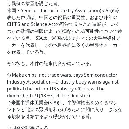
う異例の措置を講じた旨。
米国・Semiconductor Industry Association(SIA)が発
表した声明は、中国との貿易の重要性、および昨年の
CHIPS and Science Actの可決で見られた進展が、いく
つかの政権の制限によって損なわれる可能性について述
べている旨。 SIAは、米国のほぼすべての大手半導体メ
ーカーを代表し、その他世界的に多くの半導体メーカー
を代表している旨。
その後も、本件の記事内容が続いている。
◇Make chips, not trade wars, says Semiconductor
Industry Association―Industry body warns against
political rhetoric or US subsidy efforts will be
diminished (7月18日付け The Register)
→米国半導体工業会(SIA)は、半導体輸出をめぐるワシ
ントンと北京の緊張を和らげるために間に入り、さらな
る規制を凍結するよう呼びかけている旨。
中国発の記事である、