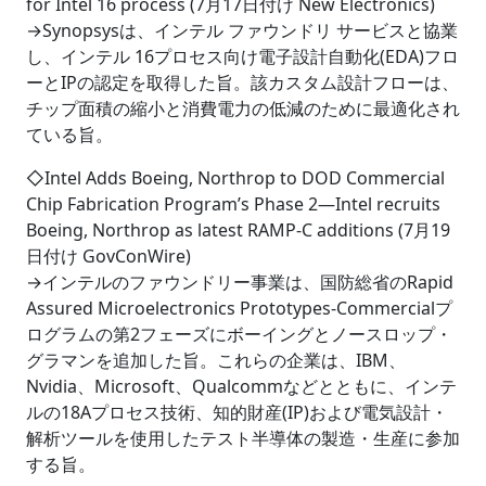
for Intel 16 process (7月17日付け New Electronics)
→Synopsysは、インテル ファウンドリ サービスと協業
し、インテル 16プロセス向け電子設計自動化(EDA)フロ
ーとIPの認定を取得した旨。該カスタム設計フローは、
チップ面積の縮小と消費電力の低減のために最適化され
ている旨。
◇Intel Adds Boeing, Northrop to DOD Commercial
Chip Fabrication Program’s Phase 2―Intel recruits
Boeing, Northrop as latest RAMP-C additions (7月19
日付け GovConWire)
→インテルのファウンドリー事業は、国防総省のRapid
Assured Microelectronics Prototypes-Commercialプ
ログラムの第2フェーズにボーイングとノースロップ・
グラマンを追加した旨。これらの企業は、IBM、
Nvidia、Microsoft、Qualcommなどとともに、インテ
ルの18Aプロセス技術、知的財産(IP)および電気設計・
解析ツールを使用したテスト半導体の製造・生産に参加
する旨。