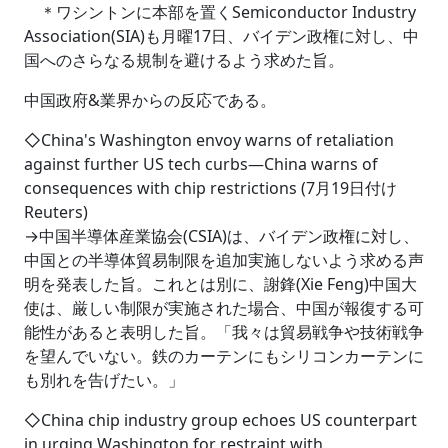
＊ワシントンに本部を置くSemiconductor Industry
Association(SIA)も月曜17日、バイデン政権に対し、中
国へのさらなる規制を避けるよう求めた旨。
中国政府&業界からの反応である。
◇China's Washington envoy warns of retaliation
against further US tech curbs―China warns of
consequences with chip restrictions (7月19日付け
Reuters)
→中国半導体産業協会(CSIA)は、バイデン政権に対し、
中国との半導体貿易制限を追加実施しないよう求める声
明を発表した旨。これとは別に、謝鋒(Xie Feng)中国大
使は、厳しい制限が実施された場合、中国が報復する可
能性があると表明した旨。「我々は貿易戦争や技術戦争
を望んでいない。鉄のカーテンにもシリコンカーテンに
も別れを告げたい。」
◇China chip industry group echoes US counterpart
in urging Washington for restraint with