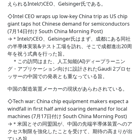
えられるIntelのCEO、Gelsinger氏である。
◇Intel CEO wraps up low-key China trip as US chip
giant taps hot Chinese demand for semiconductors
(7月14日付け South China Morning Post)
→＊IntelのCEO、Gelsinger氏はまず、成都にある同社
の半導体実装&テスト工場を訪れ、そこで成都進出20周
年を祝う式典を行った旨。
＊この訪問はまた、人工知能(AI)ディープラーニン
グ・アプリケーション向けに設計されたGaudi 2プロセ
ッサーの中国での発表とも重なっている旨。
中国の製造装置メーカーの現状があらわされている。
◇Tech war: China chip equipment makers expect a
windfall in first half amid soaring demand for local
machines (7月17日付け South China Morning Post)
→＊米国とその同盟国が、中国の先端半導体装置へのア
クセス制限を強化したことを受けて、期待の高まりが出
ている旨。