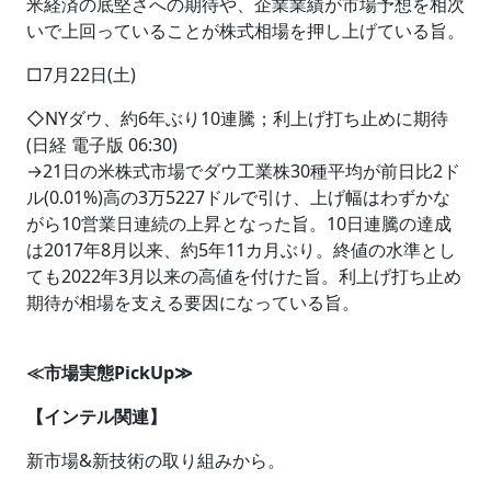
米経済の底堅さへの期待や、企業業績が市場予想を相次
いで上回っていることが株式相場を押し上げている旨。
□7月22日(土)
◇NYダウ、約6年ぶり10連騰；利上げ打ち止めに期待
(日経 電子版 06:30)
→21日の米株式市場でダウ工業株30種平均が前日比2ド
ル(0.01%)高の3万5227ドルで引け、上げ幅はわずかな
がら10営業日連続の上昇となった旨。10日連騰の達成
は2017年8月以来、約5年11カ月ぶり。終値の水準とし
ても2022年3月以来の高値を付けた旨。利上げ打ち止め
期待が相場を支える要因になっている旨。
≪市場実態PickUp≫
【インテル関連】
新市場&新技術の取り組みから。