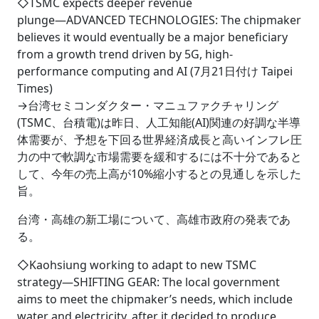
◇TSMC expects deeper revenue
plunge―ADVANCED TECHNOLOGIES: The chipmaker
believes it would eventually be a major beneficiary
from a growth trend driven by 5G, high-
performance computing and AI (7月21日付け Taipei
Times)
→台湾セミコンダクター・マニュファクチャリング
(TSMC、台積電)は昨日、人工知能(AI)関連の好調な半導
体需要が、予想を下回る世界経済成長と高いインフレ圧
力の中で軟調な市場需要を緩和するには不十分であると
して、今年の売上高が10%縮小するとの見通しを示した
旨。
台湾・高雄の新工場について、高雄市政府の発表であ
る。
◇Kaohsiung working to adapt to new TSMC
strategy―SHIFTING GEAR: The local government
aims to meet the chipmaker’s needs, which include
water and electricity, after it decided to produce