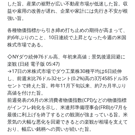
した旨。産業の裾野が広い不動産市場が低迷した旨。収
益や雇用の改善が遅れ、企業や家計には先行き不安が根
強い旨。
各種物価指標から引き締め打ち止めの期待が高まって、
約6年ぶりのこと、10日連続で上昇となった今週の米国
株式市場である。
◇NYダウ続伸76ドル高、年初来高値；景気後退回避に
楽観 (日経 電子版 05:47)
→17日の米株式市場でダウ工業株30種平均は6日続伸
し、前週末比76ドル32セント(0.2%)高の3万4585ドル35
セントで終えた旨。昨年11月下旬以来、約7カ月半ぶり
高値を付けた旨。
前週発表の6月の米消費者物価指数(CPI)などの物価指標
がインフレ鈍化を示し、米連邦準備理事会(FRB)が7月を
最後に利上げを終了するとの観測が強まっている旨。米
景気の大幅な悪化を回避できるとの楽観が相場を支えて
おり、幅広い銘柄への買いが続いた旨。