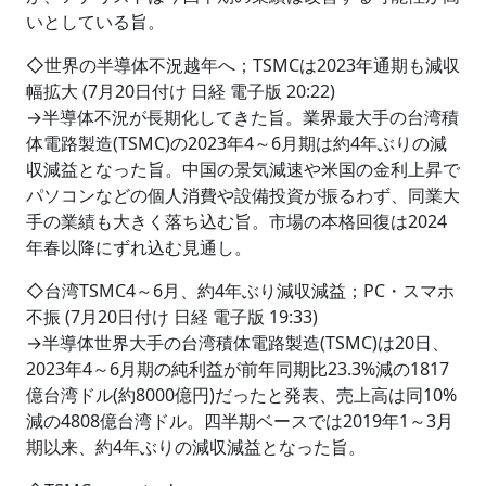
いとしている旨。
◇世界の半導体不況越年へ；TSMCは2023年通期も減収
幅拡大 (7月20日付け 日経 電子版 20:22)
→半導体不況が長期化してきた旨。業界最大手の台湾積
体電路製造(TSMC)の2023年4～6月期は約4年ぶりの減
収減益となった旨。中国の景気減速や米国の金利上昇で
パソコンなどの個人消費や設備投資が振るわず、同業大
手の業績も大きく落ち込む旨。市場の本格回復は2024
年春以降にずれ込む見通し。
◇台湾TSMC4～6月、約4年ぶり減収減益；PC・スマホ
不振 (7月20日付け 日経 電子版 19:33)
→半導体世界大手の台湾積体電路製造(TSMC)は20日、
2023年4～6月期の純利益が前年同期比23.3%減の1817
億台湾ドル(約8000億円)だったと発表、売上高は同10%
減の4808億台湾ドル。四半期ベースでは2019年1～3月
期以来、約4年ぶりの減収減益となった旨。