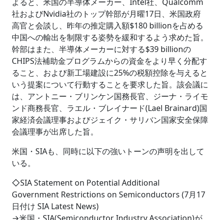
よると、米国の半導体メーカー、Intel社、Qualcomm
社およびNvidia社のトップ幹部が月曜17日、米国政府
高官と会談し、昨年の推定購入額$180 billionを占める
中国への輸出を制限する姿勢を緩和するよう求めた旨。
幹部はまた、半導体メーカーに対する$39 billionの
CHIPS法補助金プログラムからの資金をより早く分配す
ること、および新工場建設に25%の税額控除を与えると
いう提案について行動することを要求した旨。該会議に
は、アントニー・ブリンケン国務長官、ジーナ・ライモ
ンド商務長官、ラエル・ブレイナード(Lael Brainard)国
家経済会議理事およびジェイク・サリバン国家安全保障
会議理事が出席した旨。
米国・SIAも、同時に以下の強いトーンの声明を出して
いる。
◇SIA Statement on Potential Additional
Government Restrictions on Semiconductors (7月17
日付け SIA Latest News)
→米国・SIA(Semiconductor Industry Association)が