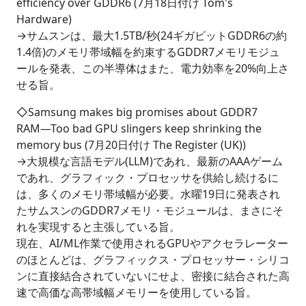
efficiency over GDDR6 (7月18日付け Tom's
Hardware)
→サムスンは、最大1.5TB/秒(24ギガビットGDDR6の約
1.4倍)のメモリ帯域幅を約束するGDDR7メモリモジュ
ールを発表、この半導体はまた、電力効率を20%向上さ
せる旨。
◇Samsung makes big promises about GDDR7
RAM―Too bad GPU slingers keep shrinking the
memory bus (7月20日付け The Register (UK))
→大規模な言語モデル(LLM)であれ、最新のAAAゲーム
であれ、グラフィック・プロセッサを供給し続けるに
は、多くのメモリ帯域幅が必要。水曜19日に発表され
たサムスンのGDDR7メモリ・モジュールは、まさにそ
れを実現すると主張している旨。
現在、AI/ML作業で使用されるGPUやアクセラレーター
のほとんどは、グラフィックス・プロセッサー・シリコ
ンに直接結合されていないにせよ、密接に結合された高
速で高価な高帯域幅メモリーを使用している旨。