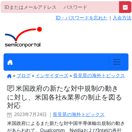
ID・パスワードを忘れた
｜
入会方法
»
ブログ
»
インサイダーズ
»
長見晃の海外トピックス
米国政府の新たな対中規制の動き
に対し、米国各社&業界の制止を図る
対応
2023年7月24日 ｜
長見晃の海外トピックス
米国政府によるまた新たな対中国半導体輸出規制の動き
があらわれて、Qualcomm、NvidiaおよびIntelの各社