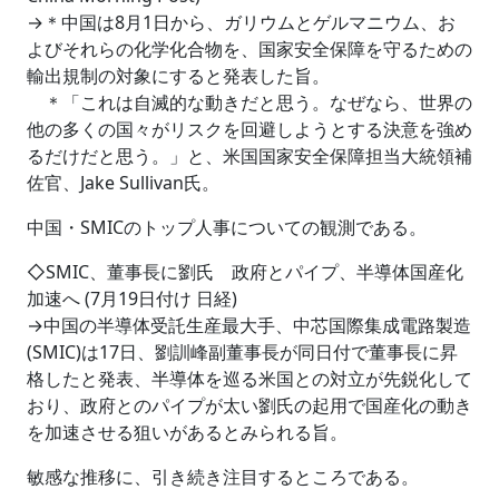
→＊中国は8月1日から、ガリウムとゲルマニウム、お
よびそれらの化学化合物を、国家安全保障を守るための
輸出規制の対象にすると発表した旨。
＊「これは自滅的な動きだと思う。なぜなら、世界の
他の多くの国々がリスクを回避しようとする決意を強め
るだけだと思う。」と、米国国家安全保障担当大統領補
佐官、Jake Sullivan氏。
中国・SMICのトップ人事についての観測である。
◇SMIC、董事長に劉氏 政府とパイプ、半導体国産化
加速へ (7月19日付け 日経)
→中国の半導体受託生産最大手、中芯国際集成電路製造
(SMIC)は17日、劉訓峰副董事長が同日付で董事長に昇
格したと発表、半導体を巡る米国との対立が先鋭化して
おり、政府とのパイプが太い劉氏の起用で国産化の動き
を加速させる狙いがあるとみられる旨。
敏感な推移に、引き続き注目するところである。