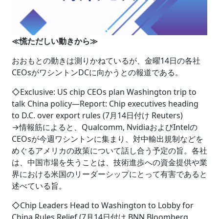
≪慌ただしい動きから≫
おおもとの動きは測りかねているが、金曜14日の各社
CEOsがワシントンDCに向かうとの報道である。
◇Exclusive: US chip CEOs plan Washington trip to
talk China policy―Report: Chip executives heading
to D.C. over export rules (7月14日付け Reuters)
→情報筋によると、Qualcomm, NvidiaおよびIntelの
CEOsが今週ワシントンに集まり、対中輸出規制などを
めぐるアメリカの政策について話し合う予定の旨。各社
は、中国市場を失うことは、技術進歩への資金提供や業
界における米国のリーダーシップにとって有害であると
述べている旨。
◇Chip Leaders Head to Washington to Lobby for
China Rules Relief (7月14日付け BNN Bloomberg