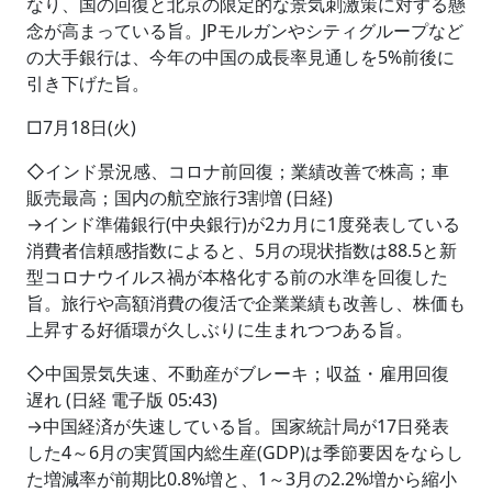
なり、国の回復と北京の限定的な景気刺激策に対する懸
念が高まっている旨。JPモルガンやシティグループなど
の大手銀行は、今年の中国の成長率見通しを5%前後に
引き下げた旨。
□7月18日(火)
◇インド景況感、コロナ前回復；業績改善で株高；車
販売最高；国内の航空旅行3割増 (日経)
→インド準備銀行(中央銀行)が2カ月に1度発表している
消費者信頼感指数によると、5月の現状指数は88.5と新
型コロナウイルス禍が本格化する前の水準を回復した
旨。旅行や高額消費の復活で企業業績も改善し、株価も
上昇する好循環が久しぶりに生まれつつある旨。
◇中国景気失速、不動産がブレーキ；収益・雇用回復
遅れ (日経 電子版 05:43)
→中国経済が失速している旨。国家統計局が17日発表
した4～6月の実質国内総生産(GDP)は季節要因をならし
た増減率が前期比0.8%増と、1～3月の2.2%増から縮小