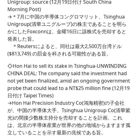
Unigroup: source (12月19日付け South China
Morning Post)
→＊7月に中国の半導体コングロマリット、Tsinghua
Unigroup(清華ユニグループ)の株主であることを明ら
かにしたFoxconnは、金曜16日に該株式を売却すると
発表した旨。
＊Reutersによると、同社は最大2,500万台湾ドル
($813,749) の罰金を科される可能性がある旨。
◇Hon Hai to sell its stake in Tsinghua‐UNWINDING
CHINA DEAL: The company said the investment had
not yet been finalized, amid an ongoing government
probe that could lead to a NT$25 million fine (12月19
日付け Taipei Times)
→Hon Hai Precision Industry Co(鴻海精密)の子会社
が、中国の半導体大手、Tsinghua Unigroup Co(清華紫
光)の間接少数株主持分を売却することを計画、これ
は、北京の半導体産業が世界の他の地域からますます孤
立していることを示す最新の兆候である旨。