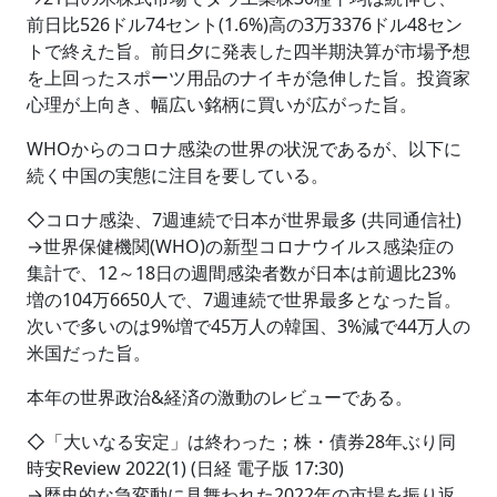
前日比526ドル74セント(1.6%)高の3万3376ドル48セン
トで終えた旨。前日夕に発表した四半期決算が市場予想
を上回ったスポーツ用品のナイキが急伸した旨。投資家
心理が上向き、幅広い銘柄に買いが広がった旨。
WHOからのコロナ感染の世界の状況であるが、以下に
続く中国の実態に注目を要している。
◇コロナ感染、7週連続で日本が世界最多 (共同通信社)
→世界保健機関(WHO)の新型コロナウイルス感染症の
集計で、12～18日の週間感染者数が日本は前週比23%
増の104万6650人で、7週連続で世界最多となった旨。
次いで多いのは9%増で45万人の韓国、3%減で44万人の
米国だった旨。
本年の世界政治&経済の激動のレビューである。
◇「大いなる安定」は終わった；株・債券28年ぶり同
時安Review 2022(1) (日経 電子版 17:30)
→歴史的な急変動に見舞われた2022年の市場を振り返