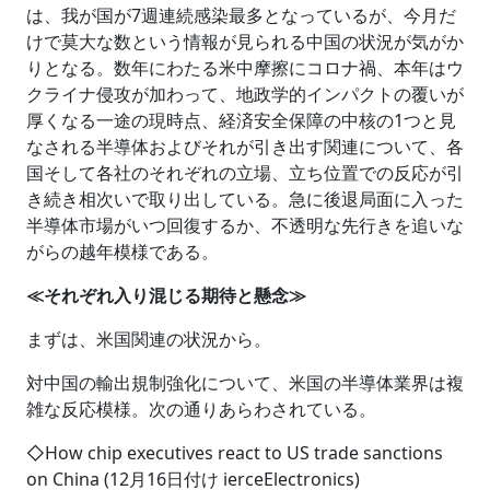
は、我が国が7週連続感染最多となっているが、今月だ
けで莫大な数という情報が見られる中国の状況が気がか
りとなる。数年にわたる米中摩擦にコロナ禍、本年はウ
クライナ侵攻が加わって、地政学的インパクトの覆いが
厚くなる一途の現時点、経済安全保障の中核の1つと見
なされる半導体およびそれが引き出す関連について、各
国そして各社のそれぞれの立場、立ち位置での反応が引
き続き相次いで取り出している。急に後退局面に入った
半導体市場がいつ回復するか、不透明な先行きを追いな
がらの越年模様である。
≪それぞれ入り混じる期待と懸念≫
まずは、米国関連の状況から。
対中国の輸出規制強化について、米国の半導体業界は複
雑な反応模様。次の通りあらわされている。
◇How chip executives react to US trade sanctions
on China (12月16日付け ierceElectronics)