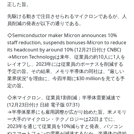
正した旨。
先駆ける動きで注目させられるマイクロンであるが、人
員削減の発表が以下の通りである。
◇Semiconductor maker Micron announces 10%
staff reduction, suspends bonuses‐Micron to reduce
its headcount by around 10% (12月21日付け CNBC)
→Micron Technologyは来年、従業員の約10人に1人を
レイオフし、2023年には従業員のボーナスを削減する
予定の旨。その結果、メモリ半導体の同社は、"厳しい
業界状況"を理由に、今四半期に$30 millionを充てる予
定の旨。
◇米マイクロン、従業員1割削減；半導体需要減速で
(12月23日付け 日経 電子版 07:31)
→半導体業界にも雇用調整が広がり始めた旨。米メモリ
ー大手のマイクロン・テクノロジーは22日までに、
2023年を通じて従業員を10%減らすと発表、パソコン
やスマートフォンの需要が減速するなか、半導体の供給