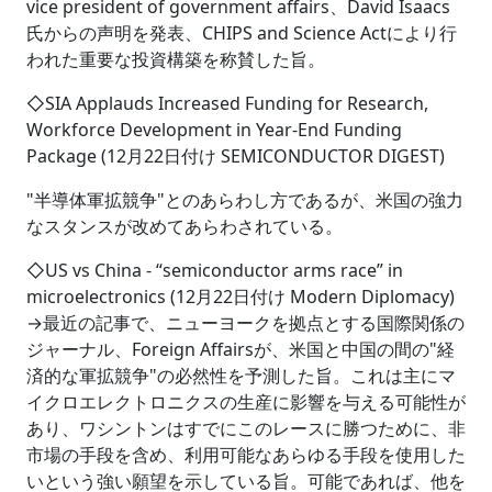
vice president of government affairs、David Isaacs
氏からの声明を発表、CHIPS and Science Actにより行
われた重要な投資構築を称賛した旨。
◇SIA Applauds Increased Funding for Research,
Workforce Development in Year-End Funding
Package (12月22日付け SEMICONDUCTOR DIGEST)
"半導体軍拡競争"とのあらわし方であるが、米国の強力
なスタンスが改めてあらわされている。
◇US vs China ‐ “semiconductor arms race” in
microelectronics (12月22日付け Modern Diplomacy)
→最近の記事で、ニューヨークを拠点とする国際関係の
ジャーナル、Foreign Affairsが、米国と中国の間の"経
済的な軍拡競争"の必然性を予測した旨。これは主にマ
イクロエレクトロニクスの生産に影響を与える可能性が
あり、ワシントンはすでにこのレースに勝つために、非
市場の手段を含め、利用可能なあらゆる手段を使用した
いという強い願望を示している旨。可能であれば、他を