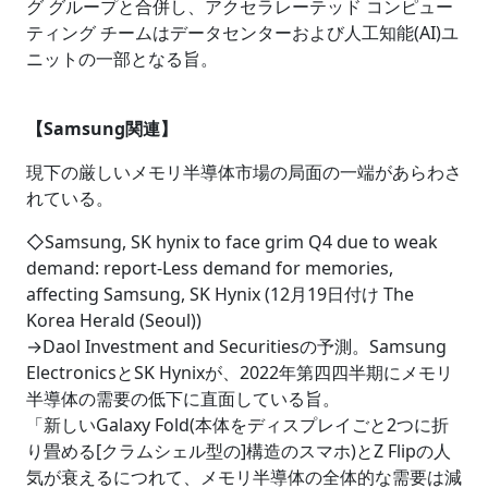
グ グループと合併し、アクセラレーテッド コンピュー
ティング チームはデータセンターおよび人工知能(AI)ユ
ニットの一部となる旨。
【Samsung関連】
現下の厳しいメモリ半導体市場の局面の一端があらわさ
れている。
◇Samsung, SK hynix to face grim Q4 due to weak
demand: report‐Less demand for memories,
affecting Samsung, SK Hynix (12月19日付け The
Korea Herald (Seoul))
→Daol Investment and Securitiesの予測。Samsung
ElectronicsとSK Hynixが、2022年第四四半期にメモリ
半導体の需要の低下に直面している旨。
「新しいGalaxy Fold(本体をディスプレイごと2つに折
り畳める[クラムシェル型の]構造のスマホ)とZ Flipの人
気が衰えるにつれて、メモリ半導体の全体的な需要は減