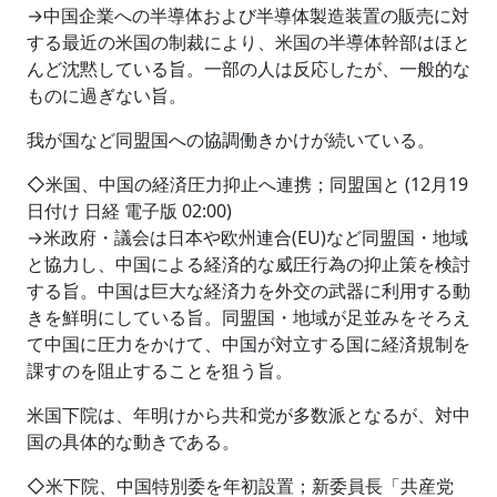
→中国企業への半導体および半導体製造装置の販売に対
する最近の米国の制裁により、米国の半導体幹部はほと
んど沈黙している旨。一部の人は反応したが、一般的な
ものに過ぎない旨。
我が国など同盟国への協調働きかけが続いている。
◇米国、中国の経済圧力抑止へ連携；同盟国と (12月19
日付け 日経 電子版 02:00)
→米政府・議会は日本や欧州連合(EU)など同盟国・地域
と協力し、中国による経済的な威圧行為の抑止策を検討
する旨。中国は巨大な経済力を外交の武器に利用する動
きを鮮明にしている旨。同盟国・地域が足並みをそろえ
て中国に圧力をかけて、中国が対立する国に経済規制を
課すのを阻止することを狙う旨。
米国下院は、年明けから共和党が多数派となるが、対中
国の具体的な動きである。
◇米下院、中国特別委を年初設置；新委員長「共産党