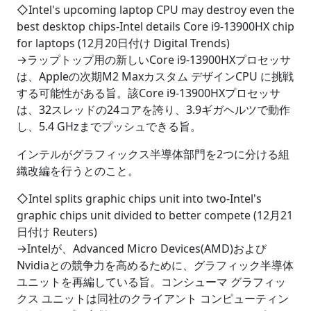
◇Intel's upcoming laptop CPU may destroy even the
best desktop chips‐Intel details Core i9-13900HX chip
for laptops (12月20日付け Digital Trends)
→ラップトップ用の新しいCore i9-13900HXプロセッサ
は、Appleの次期M2 Maxカスタム デザインCPU に挑戦
する可能性がある旨。該Core i9-13900HXプロセッサ
は、32スレッドの24コアを誇り、3.9ギガヘルツで動作
し、5.4 GHzまでプッシュできる旨。
インテルがグラフィックス半導体部門を2つに分ける組
織改編を行うとのこと。
◇Intel splits graphic chips unit into two‐Intel's
graphic chips unit divided to better compete (12月21
日付け Reuters)
→Intelが、Advanced Micro Devices(AMD)および
Nvidiaとの競争力を高めるために、グラフィック半導体
ユニットを再編している旨。コンシューマ グラフィッ
クス ユニットは同社のクライアント コンピューティン