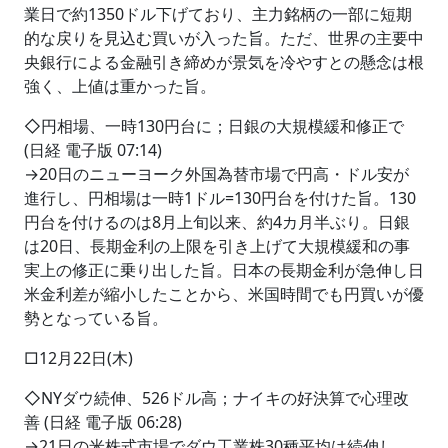
業日で約1350ドル下げており、主力銘柄の一部に短期
的な戻りを見込む買いが入った旨。ただ、世界の主要中
央銀行による金融引き締めが景気を冷やすとの懸念は根
強く、上値は重かった旨。
◇円相場、一時130円台に；日銀の大規模緩和修正で
(日経 電子版 07:14)
→20日のニューヨーク外国為替市場で円高・ドル安が
進行し、円相場は一時1ドル=130円台を付けた旨。130
円台を付けるのは8月上旬以来、約4カ月半ぶり。日銀
は20日、長期金利の上限を引き上げて大規模緩和の事
実上の修正に乗り出した旨。日本の長期金利が急伸し日
米金利差が縮小したことから、米国時間でも円買いが優
勢となっている旨。
□12月22日(木)
◇NYダウ続伸、526ドル高；ナイキの好決算で心理改
善 (日経 電子版 06:28)
→21日の米株式市場でダウ工業株30種平均は続伸し、