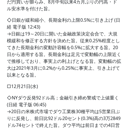
だ円買いが膨らみ、8月中旬以来4カ月ぶりの円高・ド
ル安水準を付けた旨。
◇日銀が緩和縮小、長期金利の上限0.5%に引き上げ (日
経 電子版 12:43)
→日銀は19～20日に開いた金融政策決定会合で、大規
模緩和を修正する方針を決めた旨。従来0.25%程度とし
てきた長期金利の変動許容幅を0.5%に拡大する旨。20
日から適用する旨。長期金利は足元で変動幅の上限近く
で推移しており、事実上の利上げとなる旨。変動幅の拡
大は2021年3月に0.2%から0.25%に事実上、引き上げて
以来となる旨。
□12月21日(水)
◇NYダウ反発92ドル高；金融引き締め警戒で上値重く
(日経 電子版 06:45)
→20日の米株式市場でダウ工業株30種平均は5営業日ぶ
りに反発し、前日比92ドル20セント(0.3%)高の3万2849
ドル74セントで終えた旨。ダウ平均は前日までの4日営