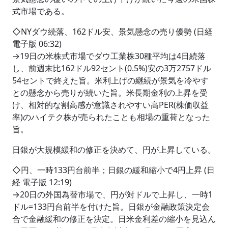
式市場である。
◇NYダウ続落、162ドル安、景気懸念の売り優勢 (日経
電子版 06:32)
→19日の米株式市場でダウ工業株30種平均は4日続落
し、前週末比162ドル92セント(0.5%)安の3万2757ドル
54セントで終えた旨。米利上げの継続が景気を冷やす
との懸念から売りが続いた旨。米長期金利の上昇を受
け、相対的な割高感が意識されやすい高PER(株価収益
率)のハイテク株が売られたことも相場の重荷となった
旨。
日銀が大規模緩和の修正を決めて、円が上昇している。
◇円、一時133円台前半；日銀の緩和縮小で4円上昇 (日
経 電子版 12:19)
→20日の外国為替市場で、円が対ドルで上昇し、一時1
ドル=133円台前半を付けた旨。日銀が金融政策決定会
合で金融緩和の修正を決定。日米金利差の縮小を見込ん