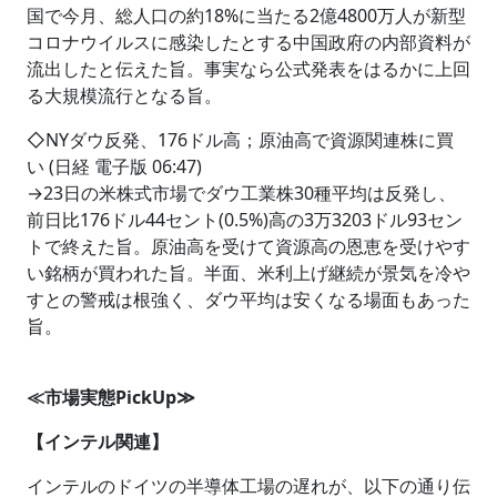
国で今月、総人口の約18%に当たる2億4800万人が新型
コロナウイルスに感染したとする中国政府の内部資料が
流出したと伝えた旨。事実なら公式発表をはるかに上回
る大規模流行となる旨。
◇NYダウ反発、176ドル高；原油高で資源関連株に買
い (日経 電子版 06:47)
→23日の米株式市場でダウ工業株30種平均は反発し、
前日比176ドル44セント(0.5%)高の3万3203ドル93セン
トで終えた旨。原油高を受けて資源高の恩恵を受けやす
い銘柄が買われた旨。半面、米利上げ継続が景気を冷や
すとの警戒は根強く、ダウ平均は安くなる場面もあった
旨。
≪市場実態PickUp≫
【インテル関連】
インテルのドイツの半導体工場の遅れが、以下の通り伝