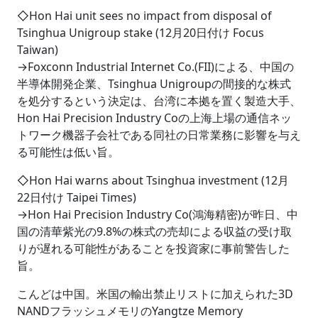
◇Hon Hai unit sees no impact from disposal of
Tsinghua Unigroup stake (12月20日付け Focus
Taiwan)
→Foxconn Industrial Internet Co.(FII)による、中国の
半導体開発企業、Tsinghua Unigroupの間接的な株式
を処分するという決定は、台湾に本拠を置く製造大手、
Hon Hai Precision Industry Coの上海上場の通信ネッ
トワーク機器子会社である同社の日常業務に影響を与え
る可能性は低い旨。
◇Hon Hai warns about Tsinghua investment (12月
22日付け Taipei Times)
→Hon Hai Precision Industry Co(鴻海精密)が昨日、中
国の清華紫光の9.8%の株式の売却による収益の受け取
りが遅れる可能性があることを投資家に事前警告した
旨。
こんどは中国。米国の輸出禁止リストに加えられた3D
NANDフラッシュメモリのYangtze Memory