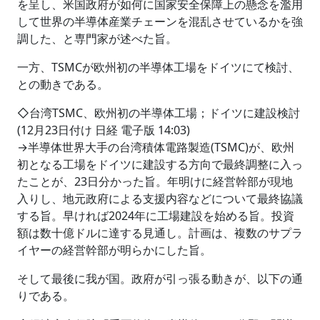
を呈し、米国政府が如何に国家安全保障上の懸念を濫用
して世界の半導体産業チェーンを混乱させているかを強
調した、と専門家が述べた旨。
一方、TSMCが欧州初の半導体工場をドイツにて検討、
との動きである。
◇台湾TSMC、欧州初の半導体工場；ドイツに建設検討
(12月23日付け 日経 電子版 14:03)
→半導体世界大手の台湾積体電路製造(TSMC)が、欧州
初となる工場をドイツに建設する方向で最終調整に入っ
たことが、23日分かった旨。年明けに経営幹部が現地
入りし、地元政府による支援内容などについて最終協議
する旨。早ければ2024年に工場建設を始める旨。投資
額は数十億ドルに達する見通し。計画は、複数のサプラ
イヤーの経営幹部が明らかにした旨。
そして最後に我が国。政府が引っ張る動きが、以下の通
りである。