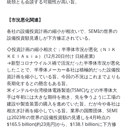
統領とも会談する可能性が高い旨。
【市況悪化関連】
各社の設備投資計画の縮小が相次いで、SEMIの世界の
設備投資額見通しが下方修正されている。
◇投資計画の縮小相次ぐ；半導体市況が悪化（ＮＩＫ
ＫＥＩＡｓｉａ） (12月20日付け 日経産業)
→新型コロナウイルス禍で活況だった半導体市況が悪化
したことで、半導体メーカー各社は積極的だった設備投
資計画を縮小している旨。今回の不況はこれまでよりも
長期化するとの懸念もある旨。
米インテルや台湾積体電路製造(TSMC)などの半導体大
手は年初には大きな期待を抱き、先を争うように工場の
建設や製造装置の購入を進めていた旨。だが今や各社は
相次ぎ計画を縮小している旨。業界の国際団体、SEMI
は2023年の世界の設備投資額の見通しを4月時点の
$165.5 billion(約23兆円)から、$138.1 billionに下方修