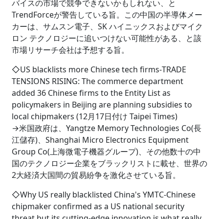
バイスの市場で競争できないかもしれない、と
TrendForceが警告している旨。この中国の半導体メー
カーは、サムスン電子、SK ハイニックスおよびマイク
ロン テクノロジーに追いつけない可能性がある、と該
市場リサーチ会社は予想する旨。
◇US blacklists more Chinese tech firms‐TRADE
TENSIONS RISING: The commerce department
added 36 Chinese firms to the Entity List as
policymakers in Beijing are planning subsidies to
local chipmakers (12月17日付け Taipei Times)
→米国政府は、Yangtze Memory Technologies Co(長
江儲存)、Shanghai Micro Electronics Equipment
Group Co(上海微電子機器グループ)、その他数十の中
国のテクノロジー企業をブラックリストに載せ、世界の
2大経済大国間の貿易紛争を激化させている旨。
◇Why US really blacklisted China's YMTC‐Chinese
chipmaker confirmed as a US national security
threat but its cutting-edge innovation is what really