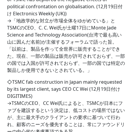
political confrontation on globalisation. (12月19日付
け Electronics Weekly (UK))
→「地政学的な対立が市場全体をゆがめている」と
TSMCのCEO、C. C. Wei氏が土曜17日にMonte Jade
Science and Technology Association(台湾で最も高い
山に因んだ名前)が主催するフォーラムで語った旨。
「以前は、製品を作って全世界に販売することができ
た。現在、一部の製品は販売が許可されておらず、一部
の国では入国が許可されておらず、一部の国では特定の
製品しか使用できないとされている。」
◇TSMC fab construction in Japan mainly requested
by its largest client, says CEO CC Wei (12月19日付け
DIGITIMES)
→TSMCのCEO、CC Wei氏によると、TSMCが日本にフ
ァブを建設するという決定は、低コストの場所ではない
が、主に最大手のクライアントの要求に基づいて行わ
れ、顧客のニーズを優先することは、常にファウンドリ
ーの中心的な考慮事項である旨。