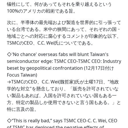
犠牲にして、何があってもそれを乗り越えるという
100%のアメリカの戦術である旨。
次に、半導体の最先端および製造を世界的に引っ張って
いる台湾である。米中の狭間にあって、それぞれの国・
地域ごとへの対応に腐心するコメントが印象的な以下、
TSMCのCEO、C.C. Wei氏についてである。
◇'No chance' overseas fabs will blunt Taiwan's
semiconductor edge: TSMC CEO‐TSMC CEO: Industry
beset by geopolitical confrontation (12月17日付け
Focus Taiwan)
→TSMCのCEO、C.C. Wei(魏哲家)氏が土曜17日、"地政
学的な対立"を懸念しており、「販売を許可されていな
い製品もあれば、入国を許可されていない国もある一
方、特定の製品しか使用できないと言う国もある。」と
特に言及の旨。
◇“This is really bad,” says TSMC CEO‐C. C. Wei, CEO
of TSMC has deplored the negative effects of