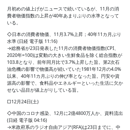
月初めの値上げがニュースで続いているが、11月の消
費者物価指数の上昇が40年あまりぶりの水準となって
いる。
◇日本の消費者物価、11月3.7%上昇；40年11カ月ぶり
水準 (日経 電子版 11:16)
→総務省が23日発表した11月の消費者物価指数(CPI、
2020年=100)は変動の大きい生鮮食品を除く総合指数が
103.8となり、前年同月比で3.7%上昇した旨。第2次石
油危機の影響で物価高が続いていた1981年12月の4.0%
以来、40年11カ月ぶりの伸び率となった旨。円安や資
源高の影響で、食料品やエネルギーといった生活に欠か
せない品目が値上がりしている旨。
□12月24日(土)
◇中国のコロナ感染、12月に2億4800万人か、資料流出
(日経 電子版 04:16)
→米政府系のラジオ自由アジア(RFA)は23日までに、中