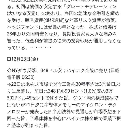
る。初回は物価が安定する「グレートモデレーション
(大いなる安定)」の終わり。各国の急速な金融引き締め
を受け、暗号資産(仮想通貨)など高リスク資産が急落。
ヘッジファンドには受難の年となった。株式と債券は
28年ぶりの同時安となり、長期投資家も大きな痛みを
被った。低金利が前提の従来の投資戦略が通用しなくな
っている。・・・・・
□12月23日(金)
◇NYダウ反落、348ドル安；ハイテク全般に売り (日経
電子版 06:30)
→22日の米株式市場でダウ工業株30種平均は3営業日ぶ
りに反落し、前日比348ドル99セント(1.0%)安の3万
3027ドル49セントで終えた旨。ダウ平均の構成銘柄で
はないが21日夕に半導体メモリーのマイクロン・テク
ノロジーが発表した四半期決算や見通しが市場予想を下
回った旨。半導体株を中心にハイテク株全般で業績下振
れ懸念が強まった旨。