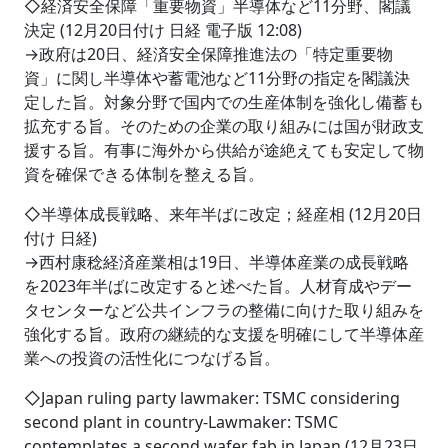
◇経済安全保障「重要物資」半導体など11分野、閣議
決定 (12月20日付け 日経 電子版 12:08)
→政府は20日、経済安全保障推進法の「特定重要物
資」に関し半導体や蓄電池など11分野の指定を閣議決
定した旨。対象分野で国内での生産体制を強化し備蓄も
拡充する旨。そのための企業の取り組みには国が財政支
援する旨。有事に海外から供給が途絶えても安定して物
資を確保できる体制を整える旨。
◇半導体成長戦略、来年半ばに改定；経産相 (12月20日
付け 日経)
→西村康稔経済産業相は19日、半導体産業の成長戦略
を2023年半ばに改定すると述べた旨。人材育成やデー
タセンターなど公共インフラの整備に向けた取り組みを
強化する旨。政府の継続的な支援を明確にして半導体産
業への投資の活性化につなげる旨。
◇Japan ruling party lawmaker: TSMC considering
second plant in country‐Lawmaker: TSMC
contemplates a second wafer fab in Japan (12月23日