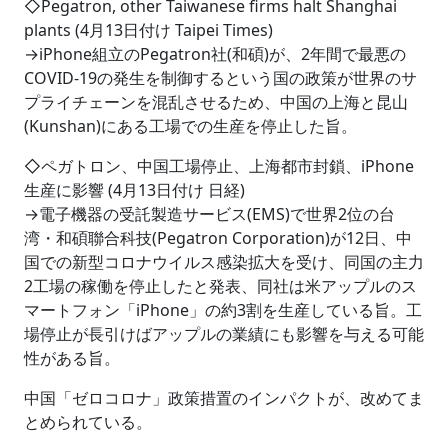
◇Pegatron, other Taiwanese firms halt Shanghai
plants (4月13日付け Taipei Times)
→iPhone組立のPegatron社(和碩)が、2年間で最悪の
COVID-19の発生を制御するという国の政策が世界のサ
プライチェーンを混乱させるため、中国の上海と昆山
(Kunshan)にある工場での生産を停止した旨。
◇ペガトロン、中国工場停止、上海都市封鎖、iPhone
生産に影響 (4月13日付け 日経)
→電子機器の受託製造サービス(EMS)で世界2位の台
湾・和碩聯合科技(Pegatron Corporation)が12日、中
国での新型コロナウイルス感染拡大を受け、同国の主力
2工場の稼働を停止したと発表、同社は米アップルのス
マートフォン「iPhone」の約3割を生産している旨。工
場停止が長引けばアップルの業績にも影響を与える可能
性がある旨。
中国「ゼロコロナ」政策措置のインパクトが、改めてま
とめられている。