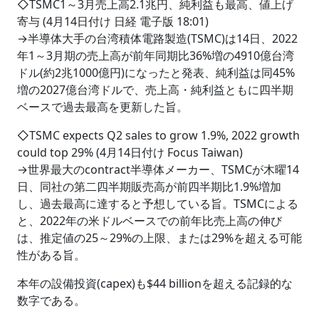
◇TSMC1～3月売上高2.1兆円、純利益も最高、値上げ
寄与 (4月14日付け 日経 電子版 18:01)
→半導体大手の台湾積体電路製造(TSMC)は14日、2022
年1～3月期の売上高が前年同期比36%増の4910億台湾
ドル(約2兆1000億円)になったと発表、純利益は同45%
増の2027億台湾ドルで、売上高・純利益ともに四半期
ベースで過去最高を更新した旨。
◇TSMC expects Q2 sales to grow 1.9%, 2022 growth
could top 29% (4月14日付け Focus Taiwan)
→世界最大のcontract半導体メーカー、TSMCが木曜14
日、同社の第二四半期販売高が前四半期比1.9%増加
し、過去最高に達すると予想している旨。TSMCによる
と、2022年の米ドルベースでの前年比売上高の伸び
は、推定値の25～29%の上限、または29%を超える可能
性がある旨。
本年の設備投資(capex)も$44 billionを超える記録的な
数字である。