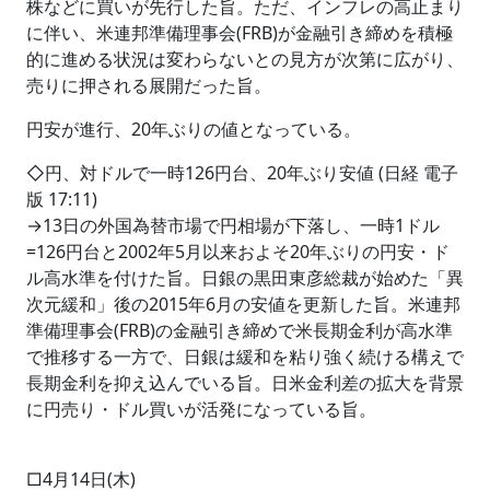
株などに買いが先行した旨。ただ、インフレの高止まり
に伴い、米連邦準備理事会(FRB)が金融引き締めを積極
的に進める状況は変わらないとの見方が次第に広がり、
売りに押される展開だった旨。
円安が進行、20年ぶりの値となっている。
◇円、対ドルで一時126円台、20年ぶり安値 (日経 電子
版 17:11)
→13日の外国為替市場で円相場が下落し、一時1ドル
=126円台と2002年5月以来およそ20年ぶりの円安・ド
ル高水準を付けた旨。日銀の黒田東彦総裁が始めた「異
次元緩和」後の2015年6月の安値を更新した旨。米連邦
準備理事会(FRB)の金融引き締めで米長期金利が高水準
で推移する一方で、日銀は緩和を粘り強く続ける構えで
長期金利を抑え込んでいる旨。日米金利差の拡大を背景
に円売り・ドル買いが活発になっている旨。
□4月14日(木)