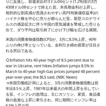
りに反落し、前週末比413ドル04セント(1.2%)安の3万
4308ドル08セントで終えた旨。米長期金利が上昇し、
相対的な割高感が意識されやすい高PER(株価収益率)の
ハイテク株を中心に売りが膨らんだ旨。新型コロナウイ
ルスの感染拡大に伴う中国の景気減速を警戒した売りも
出て、ダウ平均は取引終了にかけ下げ幅を広げる展開。
米国の消費者物価指数(CPI)が、3月に8.5%上昇、40年
ぶりの伸び率となっている。金利引き締め措置が注目さ
れる所以である。
◇Inflation hits 40-year high of 8.5 percent due to
war in Ukraine, rent hikes-Inflation jumps 8.5% in
March to 40-year high-Gas prices jumped 48 percent
year-over-year, the BLS said. (NBC News)
→米国労働統計局によると、3月の消費者物価指数は前
年比8.5％上昇、1981年以来最大の年間上昇を示してい
る旨。インフレの急増は、主にガソリン、家賃、食品価
格の急激な上昇に牽引され、同じ期間にインフレ率は
6.5%上昇の旨。