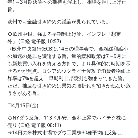
年1～3月期決算への期待も浮上し、相場を押し上げた
旨。
欧州でも金融引き締めの議論が見られている。
◇欧州中銀、強まる早期利上げ論、インフレ「想定
外」 (日経 電子版 10:57)
→欧州中央銀行(ECB)は14日の理事会で、金融緩和縮小
の加速の是非を議論する旨。量的緩和政策は7～9月に
も新規買い入れを終える方針で、より具体的な時期を示
せるかが焦点。ロシアのウクライナ侵攻で消費者物価上
昇率は7%を超え、早期利上げ観測も強まってきた旨。
ただ、拙速な引き締めは景気の腰折れを招きかねない危
うさがある旨。
□4月15日(金)
◇NYダウ反落、113ドル安、金利上昇でハイテク株に
売り (日経 電子版 08:11)
→14日の米株式市場でダウ工業株30種平均は反落し、