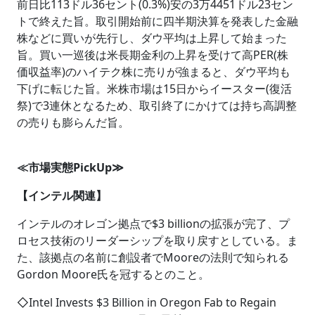
前日比113ドル36セント(0.3%)安の3万4451ドル23セン
トで終えた旨。取引開始前に四半期決算を発表した金融
株などに買いが先行し、ダウ平均は上昇して始まった
旨。買い一巡後は米長期金利の上昇を受けて高PER(株
価収益率)のハイテク株に売りが強まると、ダウ平均も
下げに転じた旨。米株市場は15日からイースター(復活
祭)で3連休となるため、取引終了にかけては持ち高調整
の売りも膨らんだ旨。
≪市場実態PickUp≫
【インテル関連】
インテルのオレゴン拠点で$3 billionの拡張が完了、プ
ロセス技術のリーダーシップを取り戻すとしている。ま
た、該拠点の名前に創設者でMooreの法則で知られる
Gordon Moore氏を冠するとのこと。
◇Intel Invests $3 Billion in Oregon Fab to Regain