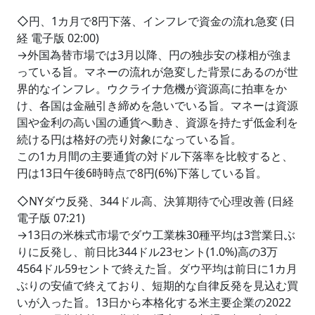
◇円、1カ月で8円下落、インフレで資金の流れ急変 (日
経 電子版 02:00)
→外国為替市場では3月以降、円の独歩安の様相が強ま
っている旨。マネーの流れが急変した背景にあるのが世
界的なインフレ。ウクライナ危機が資源高に拍車をか
け、各国は金融引き締めを急いでいる旨。マネーは資源
国や金利の高い国の通貨へ動き、資源を持たず低金利を
続ける円は格好の売り対象になっている旨。
この1カ月間の主要通貨の対ドル下落率を比較すると、
円は13日午後6時時点で8円(6%)下落している旨。
◇NYダウ反発、344ドル高、決算期待で心理改善 (日経
電子版 07:21)
→13日の米株式市場でダウ工業株30種平均は3営業日ぶ
りに反発し、前日比344ドル23セント(1.0%)高の3万
4564ドル59セントで終えた旨。ダウ平均は前日に1カ月
ぶりの安値で終えており、短期的な自律反発を見込む買
いが入った旨。13日から本格化する米主要企業の2022