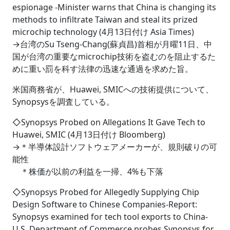
espionage -Minister warns that China is changing its
methods to infiltrate Taiwan and steal its prized
microchip technology (4月13日付け Asia Times)
→台湾のSu Tseng-Chang(蘇貞昌)首相が月曜11日、中
国が台湾の重要なmicrochip技術を盗むのを阻止するた
めに重い罰を科す法律の迅速な通過を求めた旨。
米国商務省が、Huawei, SMICへの技術提供について、
Synopsysを調査している。
◇Synopsys Probed on Allegations It Gave Tech to
Huawei, SMIC (4月13日付け Bloomberg)
→＊半導体設計ソフトウェアメーカーが、規則破りの可
能性
＊株価が以前の利益を一掃、4%も下落
◇Synopsys Probed for Allegedly Supplying Chip
Design Software to Chinese Companies-Report:
Synopsys examined for tech tool exports to China-
U.S. Department of Commerce probes Synopsys for