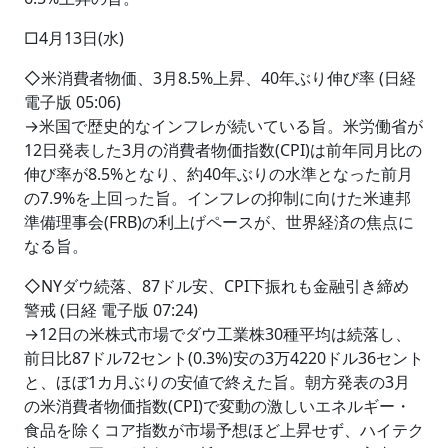
□4月13日(水)
◇米消費者物価、3月8.5%上昇、40年ぶり伸び率 (日経
電子版 05:06)
→米国で歴史的なインフレが続いている旨。米労働省が
12日発表した3月の消費者物価指数(CPI)は前年同月比の
伸び率が8.5%となり、約40年ぶりの水準となった前月
の7.9%を上回った旨。インフレの抑制に向けた米連邦
準備理事会(FRB)の利上げペースが、世界経済の焦点に
なる旨。
◇NYダウ続落、87ドル安、CPI下振れも金融引き締め
警戒 (日経 電子版 07:24)
→12日の米株式市場でダウ工業株30種平均は続落し、
前日比87ドル72セント(0.3%)安の3万4220ドル36セント
と、ほぼ1カ月ぶりの安値で終えた旨。朝方発表の3月
の米消費者物価指数(CPI)で変動の激しいエネルギー・
食品を除くコア指数が市場予想ほど上昇せず、ハイテク