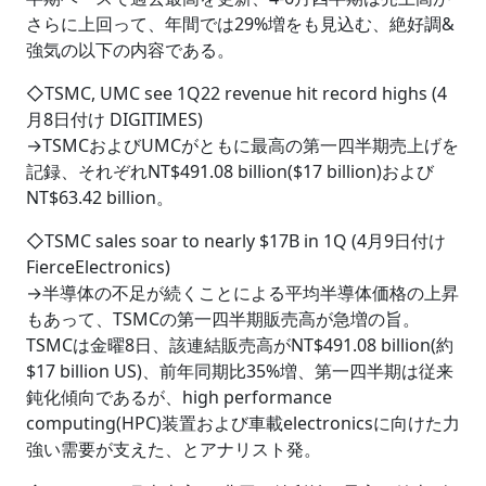
さらに上回って、年間では29%増をも見込む、絶好調&
強気の以下の内容である。
◇TSMC, UMC see 1Q22 revenue hit record highs (4
月8日付け DIGITIMES)
→TSMCおよびUMCがともに最高の第一四半期売上げを
記録、それぞれNT$491.08 billion($17 billion)および
NT$63.42 billion。
◇TSMC sales soar to nearly $17B in 1Q (4月9日付け
FierceElectronics)
→半導体の不足が続くことによる平均半導体価格の上昇
もあって、TSMCの第一四半期販売高が急増の旨。
TSMCは金曜8日、該連結販売高がNT$491.08 billion(約
$17 billion US)、前年同期比35%増、第一四半期は従来
鈍化傾向であるが、high performance
computing(HPC)装置および車載electronicsに向けた力
強い需要が支えた、とアナリスト発。