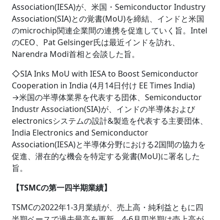
Association(IESA)が、米国・Semiconductor Industry
Association(SIA)との覚書(MoU)を締結、インドと米国
のmicrochip関連企業間の連携を促進していく旨。Intel
のCEO、Pat Gelsinger氏は最近インドを訪れ、
Narendra Modi首相と会談した旨。
◇SIA Inks MoU with IESA to Boost Semiconductor
Cooperation in India (4月14日付け EE Times India)
→米国の半導体業界を代表する団体、Semiconductor
Industr Association(SIA)が、インドの半導体および
electronicsシステムの設計&製造を代表する主要団体、
India Electronics and Semiconductor
Association(IESA)と半導体分野における2国間の協力を
促進、潜在的な機会を特定する覚書(MoU)に署名した
旨。
【TSMCの第一四半期業績】
TSMCの2022年1-3月業績が、売上高・純利益ともに四
半期ベースで過去最高を更新、4-6月四半期は売上高が