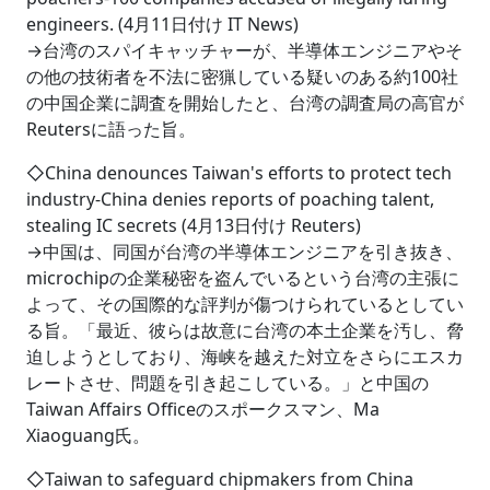
engineers. (4月11日付け IT News)
→台湾のスパイキャッチャーが、半導体エンジニアやそ
の他の技術者を不法に密猟している疑いのある約100社
の中国企業に調査を開始したと、台湾の調査局の高官が
Reutersに語った旨。
◇China denounces Taiwan's efforts to protect tech
industry-China denies reports of poaching talent,
stealing IC secrets (4月13日付け Reuters)
→中国は、同国が台湾の半導体エンジニアを引き抜き、
microchipの企業秘密を盗んでいるという台湾の主張に
よって、その国際的な評判が傷つけられているとしてい
る旨。「最近、彼らは故意に台湾の本土企業を汚し、脅
迫しようとしており、海峡を越えた対立をさらにエスカ
レートさせ、問題を引き起こしている。」と中国の
Taiwan Affairs Officeのスポークスマン、Ma
Xiaoguang氏。
◇Taiwan to safeguard chipmakers from China