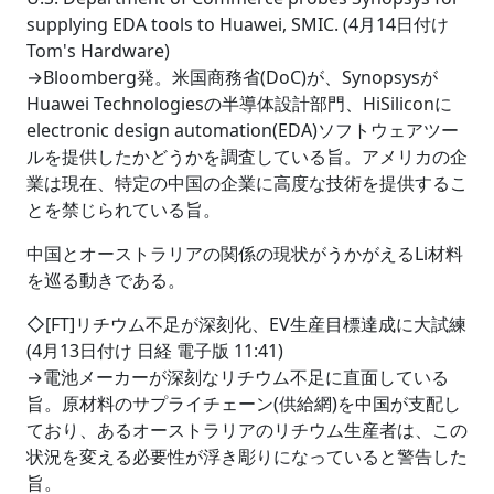
supplying EDA tools to Huawei, SMIC. (4月14日付け
Tom's Hardware)
→Bloomberg発。米国商務省(DoC)が、Synopsysが
Huawei Technologiesの半導体設計部門、HiSiliconに
electronic design automation(EDA)ソフトウェアツー
ルを提供したかどうかを調査している旨。アメリカの企
業は現在、特定の中国の企業に高度な技術を提供するこ
とを禁じられている旨。
中国とオーストラリアの関係の現状がうかがえるLi材料
を巡る動きである。
◇[FT]リチウム不足が深刻化、EV生産目標達成に大試練
(4月13日付け 日経 電子版 11:41)
→電池メーカーが深刻なリチウム不足に直面している
旨。原材料のサプライチェーン(供給網)を中国が支配し
ており、あるオーストラリアのリチウム生産者は、この
状況を変える必要性が浮き彫りになっていると警告した
旨。