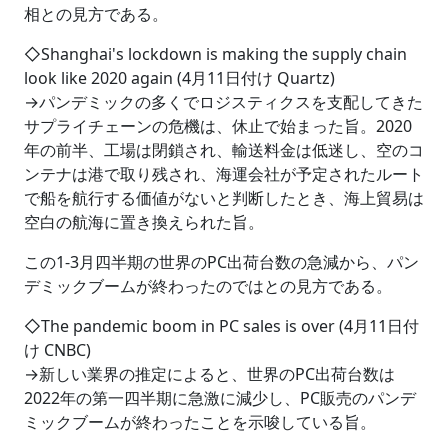
相との見方である。
◇Shanghai's lockdown is making the supply chain
look like 2020 again (4月11日付け Quartz)
→パンデミックの多くでロジスティクスを支配してきた
サプライチェーンの危機は、休止で始まった旨。2020
年の前半、工場は閉鎖され、輸送料金は低迷し、空のコ
ンテナは港で取り残され、海運会社が予定されたルート
で船を航行する価値がないと判断したとき、海上貿易は
空白の航海に置き換えられた旨。
この1-3月四半期の世界のPC出荷台数の急減から、パン
デミックブームが終わったのではとの見方である。
◇The pandemic boom in PC sales is over (4月11日付
け CNBC)
→新しい業界の推定によると、世界のPC出荷台数は
2022年の第一四半期に急激に減少し、PC販売のパンデ
ミックブームが終わったことを示唆している旨。