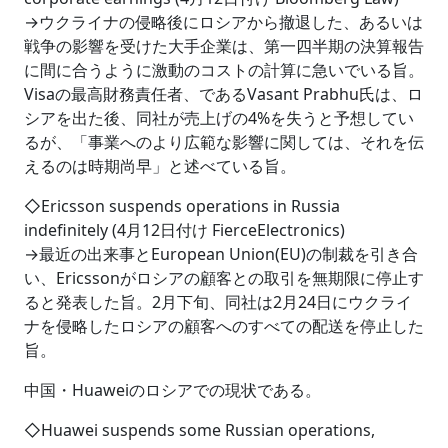
→ウクライナの侵略後にロシアから撤退した、あるいは
戦争の影響を受けた大手企業は、第一四半期の決算報告
に間に合うように激動のコストの計算に急いでいる旨。
Visaの最高財務責任者、であるVasant Prabhu氏は、ロ
シアを出た後、同社が売上げの4%を失うと予想してい
るが、「事業へのより広範な影響に関しては、それを伝
えるのは時期尚早」と述べている旨。
◇Ericsson suspends operations in Russia
indefinitely (4月12日付け FierceElectronics)
→最近の出来事とEuropean Union(EU)の制裁を引き合
い、Ericssonがロシアの顧客との取引を無期限に停止す
ると発表した旨。2月下旬、同社は2月24日にウクライ
ナを侵略したロシアの顧客へのすべての配送を停止した
旨。
中国・Huaweiのロシアでの現状である。
◇Huawei suspends some Russian operations,