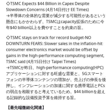
◇TSMC Expects $44 Billion in Capex Despite
Slowdown Concerns (4月14日付け EE Times)
→半導体の全体的な需要が減少する可能性があるという
懸念にもかかわらず、TSMCはcapacity拡張のために今
年$40 billion以上を費やすことを約束の旨。
◇TSMC stays on track for record budget-NO
DOWNTURN FEARS: Slower sales in the inflation-hit
consumer electronics market would be offset by
gains in the high-performance computing segment,
TSMC said (4月15日付け Taipei Times)
→TSMCが昨日、high-performance computing(HPC)
アプリケーションに対する旺盛な需要と、5Gスマート
フォンの半導体コンテンツの増加が、売上げの伸長を後
押し、インフレーションの加速に関する携帯電話とPCs
の弱点を相殺すると考えているため、$44 billionを超え
る記録的な設備投資予算を維持する旨。
【最先端微細化関連】