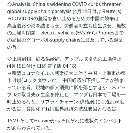
◇Analysis: China's widening COVID curbs threaten
global supply chain paralysis (4月14日付け Reuters)
→COVID-19の蔓延を食い止めるための中国の競争は、
高速道路や港を詰まらせ、労働者を立ち往生させ、無数
の工場を閉鎖。electric vehicles(EVs)からiPhonesまで
の品目のグローバルsupply chainsに波及している混乱
の旨。
◇上海封鎖、細る供給網、アップル取引先の工場停止
(4月15日付け 日経 電子版 04:18)
→新型コロナウイルス感染拡大に伴う中国・上海市の都
市封鎖(ロックダウン)で、中国経済の下押し圧力が強ま
っている旨。現地の個人消費に影を落とすほか、米アッ
プルの取引先が生産を停止し、マツダも日本で工場を一
時止めるなど、サプライチェーン(供給網)にも混乱が広
がる旨。長期化すれば世界経済の波乱要因となる旨。
TSMCそしてHuaweiからそれぞれに現状のインパクト
があらわされている。