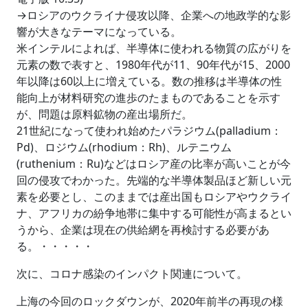
→ロシアのウクライナ侵攻以降、企業への地政学的な影
響が大きなテーマになっている。
米インテルによれば、半導体に使われる物質の広がりを
元素の数で表すと、1980年代が11、90年代が15、2000
年以降は60以上に増えている。数の推移は半導体の性
能向上が材料研究の進歩のたまものであることを示す
が、問題は原料鉱物の産出場所だ。
21世紀になって使われ始めたパラジウム(palladium：
Pd)、ロジウム(rhodium：Rh)、ルテニウム
(ruthenium：Ru)などはロシア産の比率が高いことが今
回の侵攻でわかった。先端的な半導体製品ほど新しい元
素を必要とし、このままでは産出国もロシアやウクライ
ナ、アフリカの紛争地帯に集中する可能性が高まるとい
うから、企業は現在の供給網を再検討する必要があ
る。・・・・・
次に、コロナ感染のインパクト関連について。
上海の今回のロックダウンが、2020年前半の再現の様