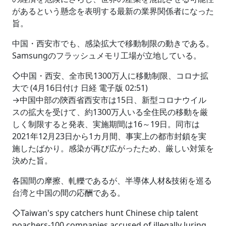
があるという懸念を表明する最新の業界関係者になった
旨。
中国・西安市でも、感染拡大で移動制限の動きである。
Samsungのフラッシュメモリ工場が立地している。
◇中国・西安、全市民1300万人に移動制限、コロナ拡
大で (4月16日付け 日経 電子版 02:51)
→中国中部の陝西省西安市は15日、新型コロナウイル
スの拡大を受けて、約1300万人いる全住民の移動を厳
しく制限すると発表、実施期間は16～19日。同市は
2021年12月23日から1カ月間、事実上の都市封鎖を実
施したばかり。感染が再び広がったため、厳しい対策を
決めた旨。
各国間の摩擦、軋轢であるが、半導体人材&技術を巡る
台湾と中国の間の応酬である。
◇Taiwan's spy catchers hunt Chinese chip talent
poachers-100 companies accused of illegally luring