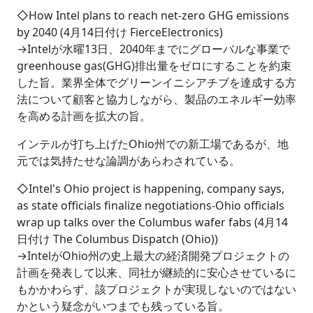
◇How Intel plans to reach net-zero GHG emissions
by 2040 (4月14日付け FierceElectronics)
→Intelが水曜13日、2040年までにグローバルな事業で
greenhouse gas(GHG)排出量をゼロにすることを約束
した旨。業界全体でグリーンイニシアチブを達成する方
法について顧客と協力しながら、製品のエネルギー効率
を高める計画を拡大の旨。
インテルが打ち上げたOhio州での新工場であるが、地
元では気持たせな論調があらわされている。
◇Intel's Ohio project is happening, company says,
as state officials finalize negotiations-Ohio officials
wrap up talks over the Columbus wafer fabs (4月14
日付け The Columbus Dispatch (Ohio))
→IntelがOhio州の史上最大の経済開発プロジェクトの
計画を発表して以来、同社が継続的に安心させているに
もかかわらず、該プロジェクトが実現しないのではない
かという疑念がいつまでも残っている旨。