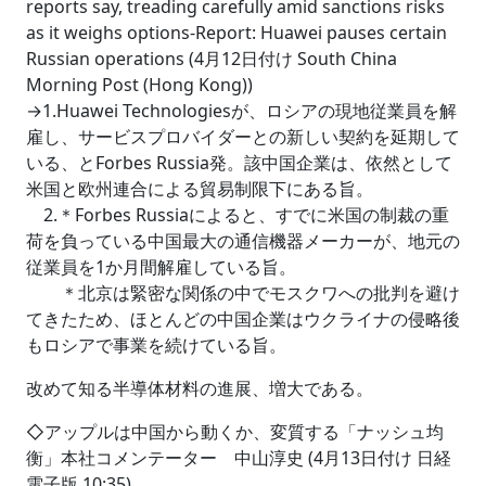
reports say, treading carefully amid sanctions risks
as it weighs options-Report: Huawei pauses certain
Russian operations (4月12日付け South China
Morning Post (Hong Kong))
→1.Huawei Technologiesが、ロシアの現地従業員を解
雇し、サービスプロバイダーとの新しい契約を延期して
いる、とForbes Russia発。該中国企業は、依然として
米国と欧州連合による貿易制限下にある旨。
2.＊Forbes Russiaによると、すでに米国の制裁の重
荷を負っている中国最大の通信機器メーカーが、地元の
従業員を1か月間解雇している旨。
＊北京は緊密な関係の中でモスクワへの批判を避け
てきたため、ほとんどの中国企業はウクライナの侵略後
もロシアで事業を続けている旨。
改めて知る半導体材料の進展、増大である。
◇アップルは中国から動くか、変質する「ナッシュ均
衡」本社コメンテーター 中山淳史 (4月13日付け 日経
電子版 10:35)