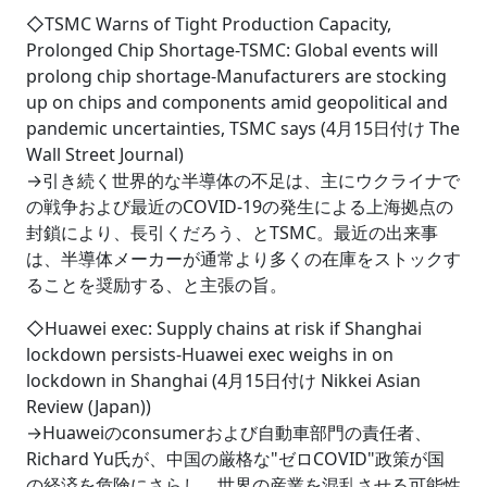
◇TSMC Warns of Tight Production Capacity,
Prolonged Chip Shortage-TSMC: Global events will
prolong chip shortage-Manufacturers are stocking
up on chips and components amid geopolitical and
pandemic uncertainties, TSMC says (4月15日付け The
Wall Street Journal)
→引き続く世界的な半導体の不足は、主にウクライナで
の戦争および最近のCOVID-19の発生による上海拠点の
封鎖により、長引くだろう、とTSMC。最近の出来事
は、半導体メーカーが通常より多くの在庫をストックす
ることを奨励する、と主張の旨。
◇Huawei exec: Supply chains at risk if Shanghai
lockdown persists-Huawei exec weighs in on
lockdown in Shanghai (4月15日付け Nikkei Asian
Review (Japan))
→Huaweiのconsumerおよび自動車部門の責任者、
Richard Yu氏が、中国の厳格な"ゼロCOVID"政策が国
の経済を危険にさらし、世界の産業を混乱させる可能性