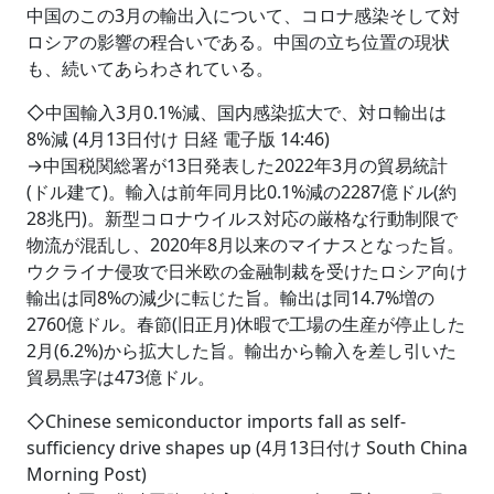
中国のこの3月の輸出入について、コロナ感染そして対
ロシアの影響の程合いである。中国の立ち位置の現状
も、続いてあらわされている。
◇中国輸入3月0.1%減、国内感染拡大で、対ロ輸出は
8%減 (4月13日付け 日経 電子版 14:46)
→中国税関総署が13日発表した2022年3月の貿易統計
(ドル建て)。輸入は前年同月比0.1%減の2287億ドル(約
28兆円)。新型コロナウイルス対応の厳格な行動制限で
物流が混乱し、2020年8月以来のマイナスとなった旨。
ウクライナ侵攻で日米欧の金融制裁を受けたロシア向け
輸出は同8%の減少に転じた旨。輸出は同14.7%増の
2760億ドル。春節(旧正月)休暇で工場の生産が停止した
2月(6.2%)から拡大した旨。輸出から輸入を差し引いた
貿易黒字は473億ドル。
◇Chinese semiconductor imports fall as self-
sufficiency drive shapes up (4月13日付け South China
Morning Post)