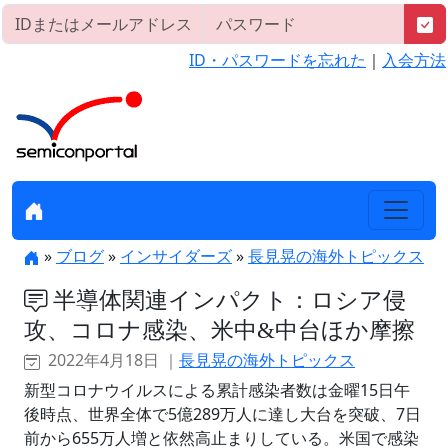
ID・パスワードを忘れた
｜
入会方法
»
ブログ
»
インサイダーズ
»
長見晃の海外トピックス
半導体関連インパクト：ロシア侵
攻、コロナ感染、米中&中台ほか摩擦
2022年4月18日 ｜
長見晃の海外トピックス
新型コロナウイルスによる累計感染者数は金曜15日午
後時点、世界全体で5億289万人に達し大台を突破、7日
前から655万人増と依然高止まりしている。米国で感染