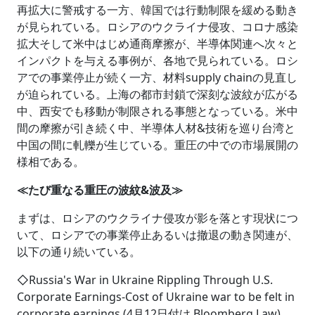
再拡大に警戒する一方、韓国では行動制限を緩める動き
が見られている。ロシアのウクライナ侵攻、コロナ感染
拡大そして米中はじめ通商摩擦が、半導体関連へ次々と
インパクトを与える事例が、各地で見られている。ロシ
アでの事業停止が続く一方、材料supply chainの見直し
が迫られている。上海の都市封鎖で深刻な波紋が広がる
中、西安でも移動が制限される事態となっている。米中
間の摩擦が引き続く中、半導体人材&技術を巡り台湾と
中国の間に軋轢が生じている。重圧の中での市場展開の
様相である。
≪たび重なる重圧の波紋&波及≫
まずは、ロシアのウクライナ侵攻が影を落とす現状につ
いて、ロシアでの事業停止あるいは撤退の動き関連が、
以下の通り続いている。
◇Russia's War in Ukraine Rippling Through U.S.
Corporate Earnings-Cost of Ukraine war to be felt in
corporate earnings (4月12日付け Bloomberg Law)