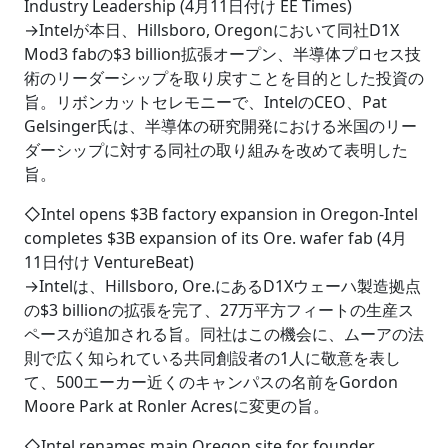
Industry Leadership (4月11日付け EE Times)
→Intelが本日、Hillsboro, Oregonにおいて同社D1X
Mod3 fabの$3 billion拡張オープン、半導体プロセス技
術のリーダーシップを取り戻すことを目的とした投資の
旨。リボンカットセレモニーで、IntelのCEO、Pat
Gelsinger氏は、半導体の研究開発における米国のリー
ダーシップに対する同社の取り組みを改めて表明した
旨。
◇Intel opens $3B factory expansion in Oregon-Intel
completes $3B expansion of its Ore. wafer fab (4月
11日付け VentureBeat)
→Intelは、Hillsboro, Ore.にあるD1Xウェーハ製造拠点
の$3 billionの拡張を完了、27万平方フィートの生産ス
ペースが追加される旨。同社はこの機会に、ムーアの法
則で広く知られている共同創設者の1人に敬意を表し
て、500エーカー近くのキャンパスの名前をGordon
Moore Park at Ronler Acresに変更の旨。
◇Intel renames main Oregon site for founder