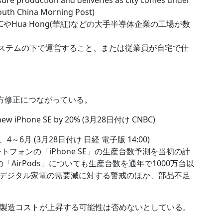
sure production and deliveries as city comes under
th China Morning Post)
SMICやHua Hong(華紅)などの大手半導体企業の工場が数
op’システムの下で運営すること、または従業員が自宅で仕
画下方修正につながっている。
ts new iPhone SE by 20% (3月28日付け CNBC)
4～6月 (3月28日付け 日経 電子版 14:00)
トフォンの「iPhone SE」の生産台数予測を当初の計
AirPods」についても生産台数を通年で1000万台以
デジタル家電の需要減に対する警戒のほか、部品不足
ともかく、製造コストが上昇する可能性は否めないとしている。