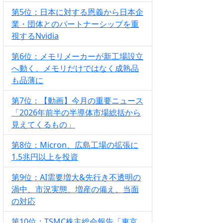
第5位：日本に対する恩義から日本企
業・団体とのパートナーシップを重
視するNvidia
第6位：メモリメーカーが新工場設立
へ動く、メモリだけではなく成熟品
も品薄に
第7位：【動画】今月の重要ニュース
「2026年前半の半導体市場総括から
見えてくるもの」
第8位：Micron、広島工場の拡張に
1.5兆円以上を投資
第9位：AI需要増大&先行き不透明の
渦中、市況実態、増産の備え、当面
の対応
第10位：TSMC株主総会報告「東京