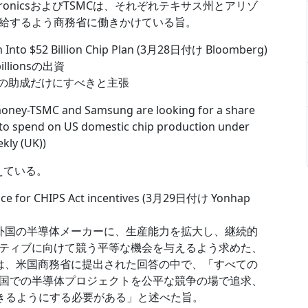
ctronicsおよびTSMCは、それぞれテキサス州とアリゾ
給するよう商務省に働きかけている旨。
 Into $52 Billion Chip Plan (3月28日付け Bloomberg)
llionsの出資
の会社の助成だけにすべきと主張
ney-TSMC and Samsung are looking for a share
ng to spend on US domestic chip production under
kly (UK))
えている。
nce for CHIPS Act incentives (3月29日付け Yonhap
米国に対し、外国の半導体メーカーに、生産能力を拡大し、継続的
ティブに向けて競う平等な機会を与えるよう求めた、
ngは、米国商務省に提出された回答の中で、「すべての
国での半導体プロジェクトを公平な競争の場で追求、
ができるようにする必要がある」と述べた旨。