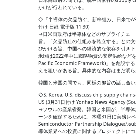
日米両政府の間では、脱中国依存のsupply 
かけが行われている。
◇「半導体の欠品防ぐ」新枠組み、日米でASE
付け 日経 電子版 11:30)
→日米両政府は半導体などのサプライチェー
旨。「欠品防止の仕組みを確立する」との文書
びかける旨。中国への経済的な依存を引き下
米国は2022年中に戦略物資の安定供給などを目
Pacific Economic Framework
える狙いがある旨。具体的な内容はまだ明ら
韓国と米国の間でも、同様の趣旨の話し合い
◇S. Korea, U.S. discuss chip supply chains
US (3月31日付け Yonhap News Agency (Sout
→ソウルの産業省発。韓国と米国が、半導体
ーンを確保するために、木曜31日に実務レベルの
Semiconductor Partnership Dial
導体業界への投資に関するプロジェクトにつ