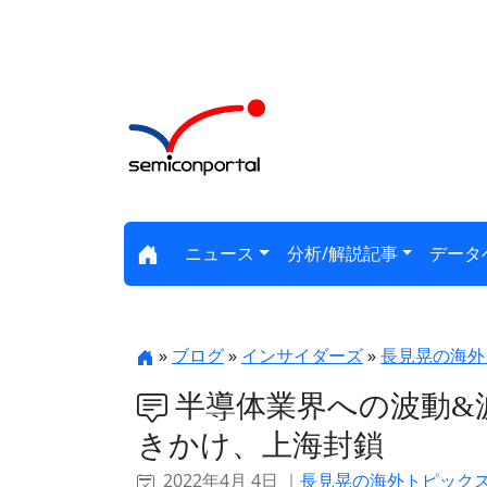
ニュース
分析/解説記事
データ
»
ブログ
»
インサイダーズ
»
長見晃の海外
半導体業界への波動&波紋
きかけ、上海封鎖
2022年4月 4日 ｜
長見晃の海外トピック