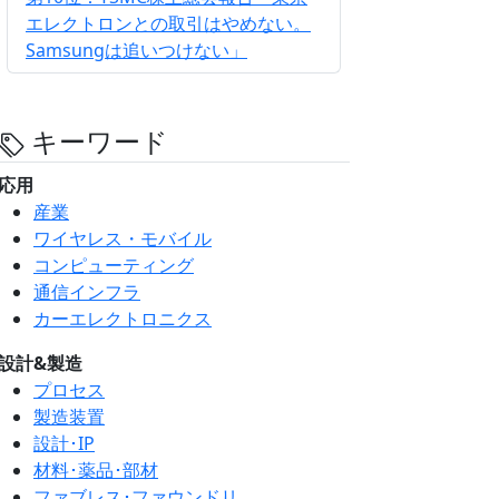
エレクトロンとの取引はやめない。
Samsungは追いつけない」
キーワード
応用
産業
ワイヤレス・モバイル
コンピューティング
通信インフラ
カーエレクトロニクス
設計&製造
プロセス
製造装置
設計･IP
材料･薬品･部材
ファブレス･ファウンドリ