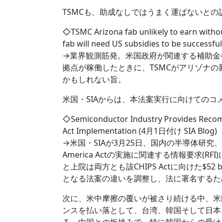
TSMCも、助成なしではうまく運ばないとの
◇TSMC Arizona fab unlikely to earn witho
fab will need US subsidies to be succes
→業界観測筋発。米国政府が関連する補助金
拠点が稼働したときに、TSMCがアリゾナの
かもしれない旨。
米国・SIAからは、本法案実行に向けてのコ
◇Semiconductor Industry Provides Reco
Act Implementation (4月1日付け SIA Blog)
→米国・SIAが3月25日、国内の半導体研究、
America Actの実施に関連する情報要求
と上院は両方とも該CHIPS Actに向けた$5
となる法案の違いを調整し、法に署名するた
次に、米中摩擦の覆いが被さり続ける中、米国政
ンスを払い落として、台湾、韓国そして日本と連携