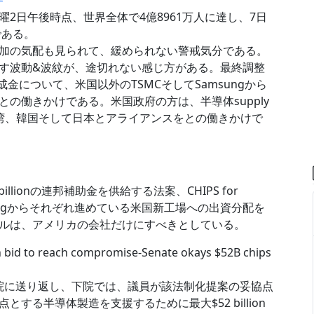
2日午後時点、世界全体で4億8961万人に達し、7日
である。
加の気配も見られて、緩められない警戒気分である。
す波動&波紋が、途切れない感じ方がある。最終調整
の助成金について、米国以外のTSMCそしてSamsungから
の働きかけである。米国政府の方は、半導体supply
台湾、韓国そして日本とアライアンスをとの働きかけで
lionの連邦補助金を供給する法案、CHIPS for
amsungからそれぞれ進めている米国新工場への出資分配を
ルは、アメリカの会社だけにすべきとしている。
in bid to reach compromise-Senate okays $52B chips
下院に送り返し、下院では、議員が該法制化提案の妥協点
する半導体製造を支援するために最大$52 billion