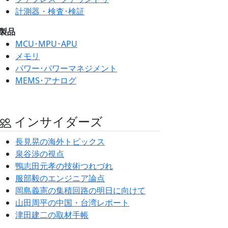
計測器・検査･検証
製品
MCU･MPU･APU
メモリ
パワー･パワーマネジメント
MEMS･アナログ
インサイダーズ
長見晃の海外トピックス
泉谷渉の視点
鴨志田元孝の技術つれづれ
服部毅のエンジニア論点
岡島義憲の集積回路の明日に向けて
山田周平の中国・台湾レポート
津田建二の取材手帳