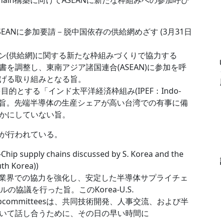
chain構築に向けてASEANに新たな枠組みへの参加呼び
ANに参加要請－脱中国依存の供給網めざす (3月31日
ン(供給網)に関する新たな枠組みづくりで協力する
を調整し、東南アジア諸国連合(ASEAN)に参加を呼
げる取り組みとなる旨。
的とする「インド太平洋経済枠組み(IPEF：Indo-
)」を創設する旨。先端半導体の生産シェアが高い台湾での有事に備
かにしていない旨。
が行われている。
-Chip supply chains discussed by S. Korea and the
h Korea))
業界での協力を強化し、安定した半導体サプライチェ
協議を行った旨。このKorea-U.S.
ogueのsubcommitteesは、共同技術開発、人事交流、および半
いて話し合うために、その日の早い時間に