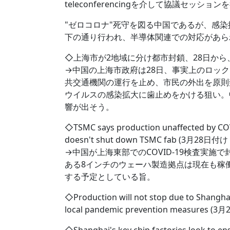
teleconferencingを介して協議セッショ
"ゼロコロナ"死守を図る中国であるが、感染
下の通り行われ、半導体関連での対応があら
◇上海市が2地域に分け都市封鎖、28日から、コロ
→中国の上海市政府は28日、事実上のロック
共交通機関の運行を止め、市民の外出を原則
ウイルスの感染拡大に歯止めをかける狙い。
響が出そう。
◇TSMC says production unaffected by CO
doesn't shut down TSMC fab (3月28日付け 
→中国が上海東部でのCOVID-19検査実施で封鎖を課
ある8インチのウェーハ製造拠点は現在も稼
する予定としている旨。
◇Production will not stop due to Shangha
local pandemic prevention measures (