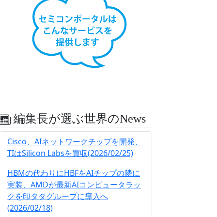
編集長が選ぶ世界のNews
Cisco、AIネットワークチップを開発、
TIはSilicon Labsを買収(2026/02/25)
HBMの代わりにHBFをAIチップの隣に
実装、AMDが最新AIコンピュータラッ
クを印タタグループに導入へ
(2026/02/18)