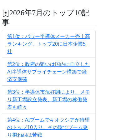
2026年7月のトップ10記
事
第1位：パワー半導体メーカー売上高
ランキング、トップ20に日本企業5
社
第2位：政府の狙いは国内に自立した
AI半導体サプライチェーン構築で経
済安保確
第3位：半導体市況好調により、メモ
リ新工場設立発表、新工場の稼働発
表も続々
第4位：AIブームでキオクシアが待望
のトップ10入り、その陰でブーム乗
り損ね組は苦戦