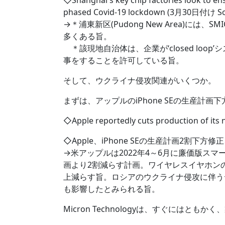
◇Shanghai's key chip factories look to en
phased Covid-19 lockdown (3月30日付け Sou
→＊浦東新区(Pudong New Area)には、
多くある旨。
＊該現地自治体は、企業が‘closed lo
事をすることを許可している旨。
そして、ウクライナ侵攻関連がいくつか。
まずは、アップルのiPhone SEの生産計
◇Apple reportedly cuts production of i
◇Apple、iPhone SEの生産計画2割下方修正、
→米アップルは2022年4～6月に廉価版スマー
画より2割減らす計画。ワイヤレスイヤホンの「
上減らす旨。ロシアのウクライナ侵攻に伴う
も影響したとみられる旨。
Micron Technologyは、すぐには