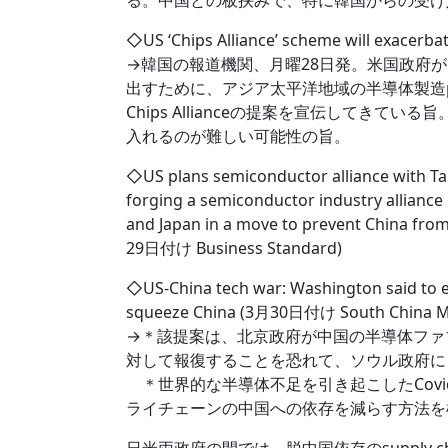
る。中国との板挟みで、特に韓国からの受け
◇US ‘Chips Alliance’ scheme will exacerb
→韓国の報道機関、月曜28日発。米国政府
出すために、アジア太平洋地域の半導体製造po
Chips Allianceの提案を宣伝してき
入れるのが難しい可能性の旨。
◇US plans semiconductor alliance with Ta
forging a semiconductor industry alliance
and Japan in a move to prevent China from
29日付け Business Standard)
◇US-China tech war: Washington said to ey
squeeze China (3月30日付け South China M
→＊該提案は、北京政府が中国の半導体ファブに数
対して報復することを恐れて、ソウル政府に
＊世界的な半導体不足を引き起こしたCovi
ライチェーンの中国への依存を減らす方法を