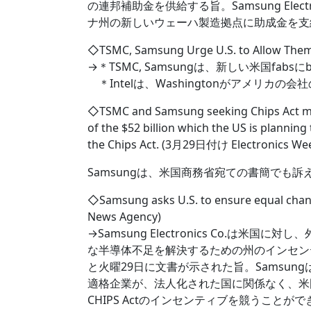
の連邦補助金を供給する旨。Samsung Ele
ナ州の新しいウェーハ製造拠点に助成金を支
◇TSMC, Samsung Urge U.S. to Allow Them
→＊TSMC, Samsungは、新しい米国fabsにbi
＊Intelは、Washingtonがアメリカ
◇TSMC and Samsung seeking Chips Act mo
of the $52 billion which the US is planni
the Chips Act. (3月29日付け Electronics Wee
Samsungは、米国商務省宛ての書簡でも訴
◇Samsung asks U.S. to ensure equal cha
News Agency)
→Samsung Electronics Co.は
な半導体不足を解決するための州のインセン
と火曜29日に文書が示された旨。Samsu
適格企業が、法人化された国に関係なく、米
CHIPS Actのインセンティブを競うこと