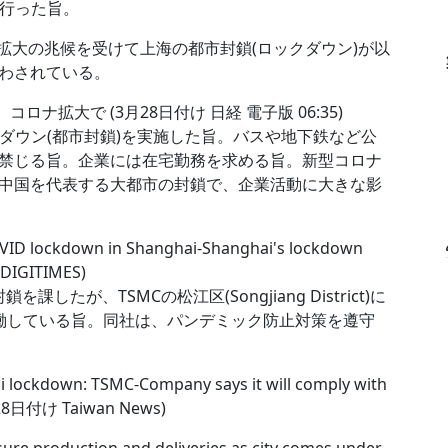
ンを行った旨。
拡大の兆候を受けて上海の都市封鎖(ロックダウン)が以
わされている。
ナ拡大で (3月28日付け 日経 電子版 06:35)
ダウン(都市封鎖)を実施した旨。バスや地下鉄など公
禁じる旨。企業には在宅勤務を求める旨。新型コロナ
中国を代表する大都市の封鎖で、企業活動に大きな影
VID lockdown in Shanghai-Shanghai's lockdown
DIGITIMES)
したが、TSMCの松江区(Songjiang District)に
働している旨。同社は、パンデミック防止対策を遵守
i lockdown: TSMC-Company says it will comply with
3月28日付け Taiwan News)