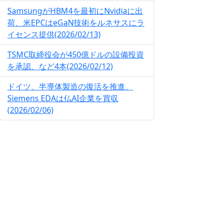
SamsungがHBM4を最初にNvidiaに出
荷、米EPCはeGaN技術をルネサスにラ
イセンス提供(2026/02/13)
TSMC取締役会が450億ドルの設備投資
を承認、など4本(2026/02/12)
ドイツ、半導体製造の復活を推進、
Siemens EDAは仏AI企業を買収
(2026/02/06)