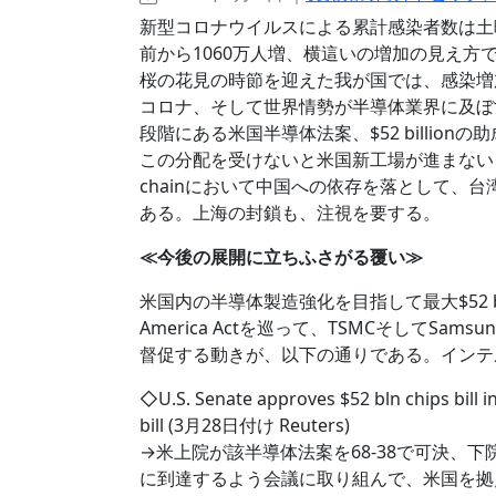
新型コロナウイルスによる累計感染者数は土曜
前から1060万人増、横這いの増加の見え方
桜の花見の時節を迎えた我が国では、感染増
コロナ、そして世界情勢が半導体業界に及ぼ
段階にある米国半導体法案、$52 billion
この分配を受けないと米国新工場が進まないと
chainにおいて中国への依存を落として、
ある。上海の封鎖も、注視を要する。
≪今後の展開に立ちふさがる覆い≫
米国内の半導体製造強化を目指して最大$52 bil
America Actを巡って、TSMCそしてS
督促する動きが、以下の通りである。インテ
◇U.S. Senate approves $52 bln chips bill 
bill (3月28日付け Reuters)
→米上院が該半導体法案を68-38で可決、
に到達するよう会議に取り組んで、米国を拠点と