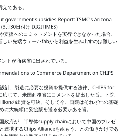
訴えである。
ut government subsidies-Report: TSMC's Arizona
sful (3月30日付け DIGITIMES)
や支援へのコミットメントを実行できなかった場合、
新しい先端ウェーハfabから利益を生み出すのは難しい
メントが商務省に出されている。
mmendations to Commerce Department on CHIPS
設計、製造に必要な投資を提供する法律、CHIPS for
(RFI)に応じて、米国商務省にコメントを提出した旨。下院
2 billionの出資を可決、そして今、両院はそれぞれの基礎
めに大統領に妥協版を送る必要がある旨。
府が、半導体supply chainにおいて中国のプレゼ
するChips Allianceを組もう、との働きかけであ