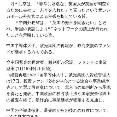
2)＊北京は、「非常に著名な」英国人が英国が調査す
るために会社に「人々を入れた」と言ったという元シン
ガポール外交官による主張を捉えている旨。
＊中国外務省は、「英国の発言を聞きたい」と述
べ、米国の要請により5Gネットワークの禁止が行われ
たことを示唆している旨。
中国半導体大手、紫光集団の再建が、政府支援のファン
ドが継承する方向である。
◇中国紫光の再建案、裁判所が承認、ファンドに事業
継承 (1月18日付け 日経)
→経営再建中の中国半導体大手、紫光集団の資産管理人
は17日、投資ファンド2社を中心とする連合を事業継承
先として選ぶ再建案について、北京市の裁判所から承認
を得たと発表、中国政府の独占禁止法や国家安全保障上
の審査を経て、最終的に事業継承が確定する見通し。
中国の半導体技術、最先端からの後れの程度について、
IDCの見方である。