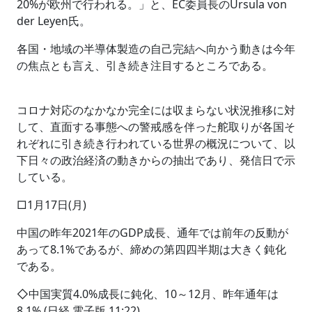
20%が欧州で行われる。」と、EC委員長のUrsula von
der Leyen氏。
各国・地域の半導体製造の自己完結へ向かう動きは今年
の焦点とも言え、引き続き注目するところである。
コロナ対応のなかなか完全には収まらない状況推移に対
して、直面する事態への警戒感を伴った舵取りが各国そ
れぞれに引き続き行われている世界の概況について、以
下日々の政治経済の動きからの抽出であり、発信日で示
している。
□1月17日(月)
中国の昨年2021年のGDP成長、通年では前年の反動が
あって8.1%であるが、締めの第四四半期は大きく鈍化
である。
◇中国実質4.0%成長に鈍化、10～12月、昨年通年は
8.1% (日経 電子版 11:22)