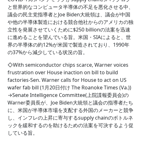
と世界的なコンピュータ半導体の不足を悪化させる中、
議会の民主党指導者とJoe Biden大統領は、議会が中国
や他の半導体製造における競合他社からのアメリカの独
立性を発展させていくために$250 billionの法案を迅速
に進めることを望んでいる旨。米国・SIAによると、世
界の半導体の約12%が米国で製造されており、1990年
の37%から減少している状況の旨。
◇With semiconductor chips scarce, Warner voices
frustration over House inaction on bill to build
factories-Sen. Warner calls for House to act on US
wafer fab bill (1月20日付け The Roanoke Times (Va.))
→Senate Intelligence Committee(上院諜報委員会)の
Warner委員長が、Joe Biden大統領と議会の指導者たち
に、米国が半導体市場を支配する外国のメーカーと競争
し、インフレの上昇に寄与するsupply chainのボトルネ
ックを緩和するのを助けるための法案を可決するよう促
している旨。