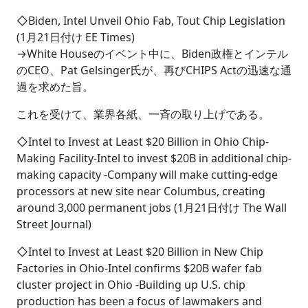
◇Biden, Intel Unveil Ohio Fab, Tout Chip Legislation
(1月21日付け EE Times)
→White Houseのイベント中に、Biden政権とインテル
のCEO、Pat Gelsinger氏が、再びCHIPS Actの迅速な通
過を求めた旨。
これを受けて、業界各紙、一斉の取り上げである。
◇Intel to Invest at Least $20 Billion in Ohio Chip-
Making Facility-Intel to invest $20B in additional chip-
making capacity -Company will make cutting-edge
processors at new site near Columbus, creating
around 3,000 permanent jobs (1月21日付け The Wall
Street Journal)
◇Intel to Invest at Least $20 Billion in New Chip
Factories in Ohio-Intel confirms $20B wafer fab
cluster project in Ohio -Building up U.S. chip
production has been a focus of lawmakers and