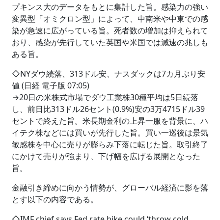
プキンス大のデータをもとに集計した旨。感染力の強い
変異型「オミクロン型」によって、中南米や中東での感
染が急速に広がっている旨。死者数の増加は抑えられて
おり、感染が先行していた英国や米国では減速の兆しも
ある旨。
◇NYダウ続落、313ドル安、ナスダックは7カ月ぶり安
値 (日経 電子版 07:05)
→20日の米株式市場でダウ工業株30種平均は5日続落
し、前日比313ドル26セント(0.9%)安の3万4715ドル39
セントで終えた旨。米長期金利の上昇一服を背景に、ハ
イテク株などには買いが先行した旨。買い一巡後は景気
敏感株を中心に売りが膨らみ下落に転じた旨。取引終了
にかけて売りが強まり、下げ幅を広げる展開となった
旨。
金融引き締めに向かう情勢が、グローバル経済に影を落
とす以下の内容である。
◇IMF chief says Fed rate hike could ‘throw cold