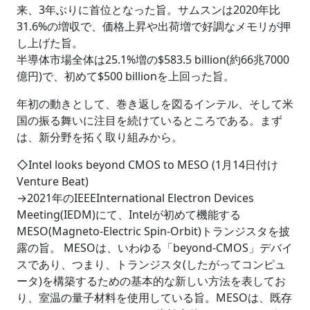
来、3年ぶりに首位となった旨。サムスンは2020年比
31.6%の増収で、価格上昇や出荷増で好調なメモリが押
し上げた旨。
半導体市場全体は25.1%増の$583.5 billion(約66兆7000
億円)で、初めて$500 billionを上回った旨。
年初の動きとして、巻き返しを図るインテル、そして米
国の振る舞いに注目を続けているところである。まず
は、新分野を拓く取り組みから。
◇Intel looks beyond CMOS to MESO (1月14日付け
Venture Beat)
→2021年のIEEEInternational Electron Devices
Meeting(IEDM)にて、Intelが初めて機能する
MESO(Magneto-Electric Spin-Orbit)トランジスタを披
露の旨。 MESOは、いわゆる「beyond-CMOS」デバイ
スであり、つまり、トランジスタ(したがってコンピュ
ータ)を構築するための基本的な新しい方法を表してお
り、室温の量子材料を使用している旨。MESOは、既存