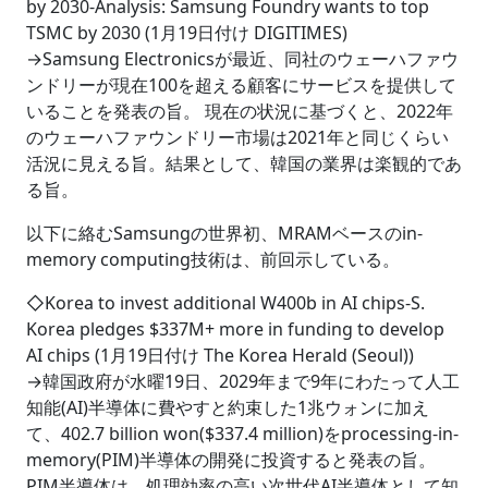
by 2030-Analysis: Samsung Foundry wants to top
TSMC by 2030 (1月19日付け DIGITIMES)
→Samsung Electronicsが最近、同社のウェーハファウ
ンドリーが現在100を超える顧客にサービスを提供して
いることを発表の旨。 現在の状況に基づくと、2022年
のウェーハファウンドリー市場は2021年と同じくらい
活況に見える旨。結果として、韓国の業界は楽観的であ
る旨。
以下に絡むSamsungの世界初、MRAMベースのin-
memory computing技術は、前回示している。
◇Korea to invest additional W400b in AI chips-S.
Korea pledges $337M+ more in funding to develop
AI chips (1月19日付け The Korea Herald (Seoul))
→韓国政府が水曜19日、2029年まで9年にわたって人工
知能(AI)半導体に費やすと約束した1兆ウォンに加え
て、402.7 billion won($337.4 million)をprocessing-in-
memory(PIM)半導体の開発に投資すると発表の旨。
PIM半導体は、処理効率の高い次世代AI半導体として知