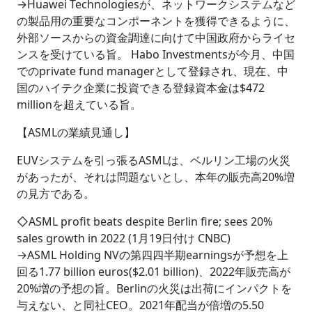
→Huawei Technologiesが、ネットワークシステムなど
の製品用の重要なコンポーネントを獲得できるように、
外部ソースからの資金調達に向けて中国政府からライセ
ンスを受けている旨。 Habo Investmentsが今月、中国
でのprivate fund managerとして登録され、現在、中
国のハイテク企業に投資できる登録資本金は$472
millionを超えている旨。
【ASMLの業績見通し】
EUVシステムを引っ張るASMLは、ベルリン工場の火災
があったが、それは問題ないとし、本年の販売高20%増
の見方である。
◇ASML profit beats despite Berlin fire; sees 20%
sales growth in 2022 (1月19日付け CNBC)
→ASML Holding NVの第四四半期earningsが予想を上
回る1.77 billion euros($2.01 billion)、2022年販売高が
20%増の予想の旨。Berlinの火災は出荷にインパクトを
与えない、と同社CEO。2021年配当が倍増の5.50