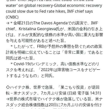
water’ on global recovery-Global economic recovery
could slow due to Fed rate hikes, IMF chief says
(CNBC)
→＊金曜21日のThe Davos Agendaでの講演で、IMF
chief、Kristalina Georgieva氏が、米国の金利の引き上
げは、ドルが支配的な債務の水準が高い国に重大な影響
を与える可能性があると述べた旨。
＊したがって、FRBが予想外の事態を防ぐための政策
計画を明確に伝えていることは「非常に重要」であると
同氏は述べた旨。
＊Covid-19のパンデミック、高い債務水準などのリ
スクを考えれば、「2022年は障害物コースをナビゲー
トするようなもの」と同氏。
◇ハイテク株、世界で急落、「巣ごもり投資」が逆回
転－米ナスダック、7カ月ぶり安値 (日経 電子版 14:31)
→世界の株式市場でハイテク株が急落している旨。米ナ
スダック総合株価指数は20日に7カ月ぶりの安値を付け