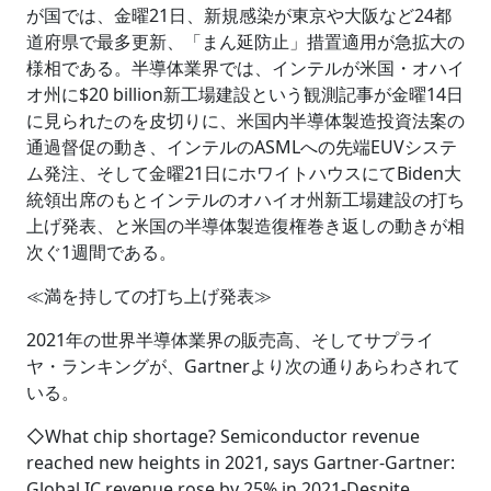
が国では、金曜21日、新規感染が東京や大阪など24都
道府県で最多更新、「まん延防止」措置適用が急拡大の
様相である。半導体業界では、インテルが米国・オハイ
オ州に$20 billion新工場建設という観測記事が金曜14日
に見られたのを皮切りに、米国内半導体製造投資法案の
通過督促の動き、インテルのASMLへの先端EUVシステ
ム発注、そして金曜21日にホワイトハウスにてBiden大
統領出席のもとインテルのオハイオ州新工場建設の打ち
上げ発表、と米国の半導体製造復権巻き返しの動きが相
次ぐ1週間である。
≪満を持しての打ち上げ発表≫
2021年の世界半導体業界の販売高、そしてサプライ
ヤ・ランキングが、Gartnerより次の通りあらわされて
いる。
◇What chip shortage? Semiconductor revenue
reached new heights in 2021, says Gartner-Gartner:
Global IC revenue rose by 25% in 2021-Despite