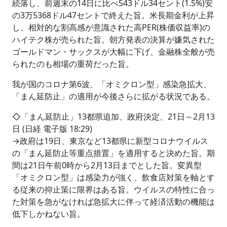
続落し、前週末の14日に比べ543ドル34セント(1.5%)安
の3万5368ドル47セントで終えた旨。米長期金利が上昇
し、相対的な割高感が意識された高PER(株価収益率)の
ハイテク株が売られた旨。朝方発表の決算が嫌気された
ゴールドマン・サックスが大幅に下げ、金融株全般が売
られたのも相場の重荷だった旨。
我が国のコロナ第6波、「オミクロン型」感染急拡大、
「まん延防止」の適用が今後さらに拡がる状況である。
◇「まん延防止」13都県追加、政府決定、21日～2月13
日 (日経 電子版 18:29)
→政府は19日、東京など13都県に新型コロナウイルス
の「まん延防止等重点措置」を適用すると決めた旨。期
間は21日午前0時から2月13日までとした旨。変異型
「オミクロン型」は感染力が強く、飲食店対策を軸とす
る従来の抑止策に限界はある旨。ウイルスの特性に合っ
た対策を急がなければ急拡大に伴って経済活動の機能は
低下しかねない旨。