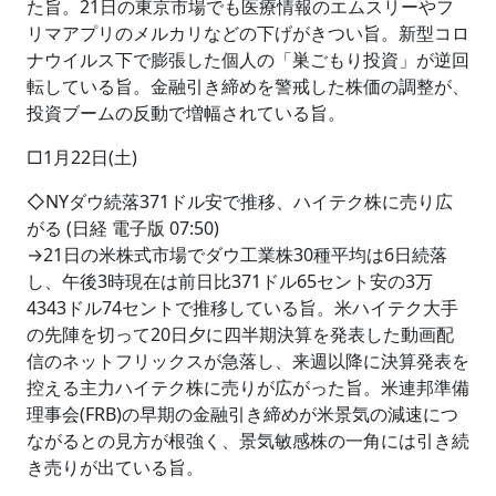
た旨。21日の東京市場でも医療情報のエムスリーやフ
リマアプリのメルカリなどの下げがきつい旨。新型コロ
ナウイルス下で膨張した個人の「巣ごもり投資」が逆回
転している旨。金融引き締めを警戒した株価の調整が、
投資ブームの反動で増幅されている旨。
□1月22日(土)
◇NYダウ続落371ドル安で推移、ハイテク株に売り広
がる (日経 電子版 07:50)
→21日の米株式市場でダウ工業株30種平均は6日続落
し、午後3時現在は前日比371ドル65セント安の3万
4343ドル74セントで推移している旨。米ハイテク大手
の先陣を切って20日夕に四半期決算を発表した動画配
信のネットフリックスが急落し、来週以降に決算発表を
控える主力ハイテク株に売りが広がった旨。米連邦準備
理事会(FRB)の早期の金融引き締めが米景気の減速につ
ながるとの見方が根強く、景気敏感株の一角には引き続
き売りが出ている旨。