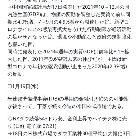
→中国国家統計局が17日発表した2021年10～12月の国
内総生産(GDP)は、物価の変動を調整した実質で前年同
期比4.0%増、7～9月の4.9%増から減速した旨。新型コ
ロナウイルスの感染再拡大をうけた行動制限が経済活動
の足かせとなった旨。環境や不動産など政府の規制強化
も響いた旨。
同時に発表した2021年通年の実質GDPは前年比8.1%拡
大した旨。2011年(9.6%増)以来の伸びだが、主因は新
型コロナで年初の経済活動が止まった2020年(2.3%増)
の反動。
□1月19日(水)
米連邦準備理事会(FRB)の早期の金融引き締めの可能性
が被さって、下落が続く今週の米国株式市場である。
◇NYダウ続落543ドル安、金利上昇でハイテク株に売
り (日経 電子版 07:21)
→18日の米株式市場でダウ工業株30種平均は大幅に3日