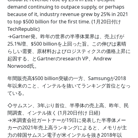
demand continuing to outpace supply, or perhaps
because of it, industry revenue grew by 25% in 2021
to top $500 billion for the first time. (1月20日付け
TechRepublic)
→Gartner発。昨年の世界の半導体業界は、売上げが
25.1%増、$500 billionを上回った旨。この伸びは素晴
らしい需要、原材料およびロジスティクスの価格上昇に
起因する、とGartnerのresearch VP、Andrew
Norwood氏。
年間販売高$500 billion突破の一方、Samsungが2018
年以来のこと、インテルを抜いてランキング首位となっ
ている。
◇サムスン、3年ぶり首位、半導体の売上高、昨年、民
間調査、インテル抜く (1月20日付け 日経)
→米調査会社ガートナーが19日に発表した半導体メー
カーの2021年売上高ランキングによると、メモリが主
力の韓国サムスン電子が米インテルを抜き2018年以