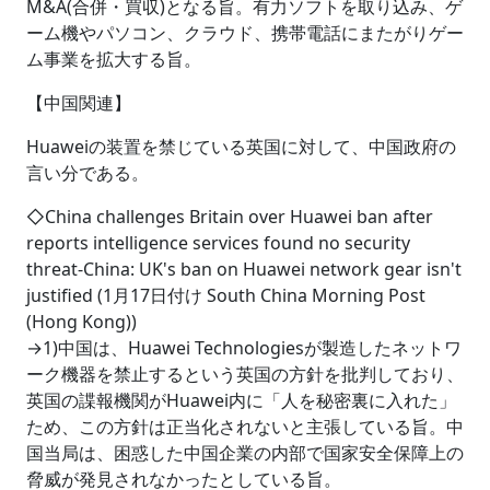
M&A(合併・買収)となる旨。有力ソフトを取り込み、ゲ
ーム機やパソコン、クラウド、携帯電話にまたがりゲー
ム事業を拡大する旨。
【中国関連】
Huaweiの装置を禁じている英国に対して、中国政府の
言い分である。
◇China challenges Britain over Huawei ban after
reports intelligence services found no security
threat-China: UK's ban on Huawei network gear isn't
justified (1月17日付け South China Morning Post
(Hong Kong))
→1)中国は、Huawei Technologiesが製造したネットワ
ーク機器を禁止するという英国の方針を批判しており、
英国の諜報機関がHuawei内に「人を秘密裏に入れた」
ため、この方針は正当化されないと主張している旨。中
国当局は、困惑した中国企業の内部で国家安全保障上の
脅威が発見されなかったとしている旨。