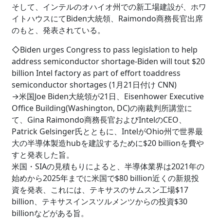
そして、インテルのオハイオ州での新工場建設が、ホワ
イトハウスにてBiden大統領、Raimondo商務長官出席
のもと、発表されている。
◇Biden urges Congress to pass legislation to help
address semiconductor shortage-Biden will tout $20
billion Intel factory as part of effort toaddress
semiconductor shortages (1月21日付け CNN)
→米国Joe Biden大統領が21日、Eisenhower Executive
Office Building(Washington, DC)の南裁判所講堂に
て、Gina Raimondo商務長官およびIntelのCEO、
Patrick Gelsinger氏とともに、IntelがOhio州で世界最
大の半導体製造hubを建設するために$20 billionを費や
すと発表した旨。
米国・SIAの見積もりによると、半導体業界は2021年の
始めから2025年までに米国で$80 billion近くの新規投
資を発表、これには、テキサスのサムスン工場$17
billion、テキサスインスツルメンツからの投資$30
billionなどがある旨。