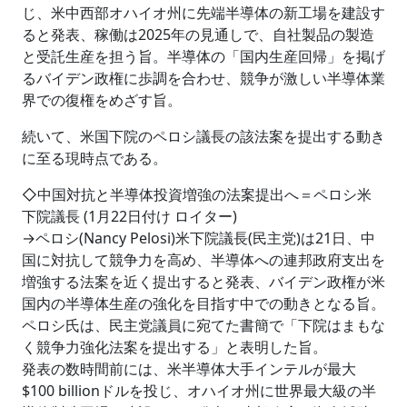
じ、米中西部オハイオ州に先端半導体の新工場を建設す
ると発表、稼働は2025年の見通しで、自社製品の製造
と受託生産を担う旨。半導体の「国内生産回帰」を掲げ
るバイデン政権に歩調を合わせ、競争が激しい半導体業
界での復権をめざす旨。
続いて、米国下院のペロシ議長の該法案を提出する動き
に至る現時点である。
◇中国対抗と半導体投資増強の法案提出へ＝ペロシ米
下院議長 (1月22日付け ロイター)
→ペロシ(Nancy Pelosi)米下院議長(民主党)は21日、中
国に対抗して競争力を高め、半導体への連邦政府支出を
増強する法案を近く提出すると発表、バイデン政権が米
国内の半導体生産の強化を目指す中での動きとなる旨。
ペロシ氏は、民主党議員に宛てた書簡で「下院はまもな
く競争力強化法案を提出する」と表明した旨。
発表の数時間前には、米半導体大手インテルが最大
$100 billionドルを投じ、オハイオ州に世界最大級の半