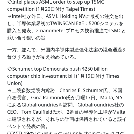
◇Intel places ASML order to step up TSMC
competition (1月20日付け Taipei Times)
→Intel社が昨日、ASML Holding NVに最初の注文を出
し、半導体業界初のTWINSCAN EXE：5200システムを
購入と発表、2-nanometerプロセス技術推進でTSMCと
競い合う狙いの旨。
一方、並んで、米国内半導体製造強化法案の議会通過を
督促する動きが見え始めている。
◇Schumer, top Democrats push $250 billion
computer chip investment bill (1月19日付け Times
Union)
→上院多数党院内総務、Charles E. Schumer氏、米国
商務長官、Gina Raimondo氏が月曜17日、Malta, N.Y.
にあるGlobalfoundriesを訪問、Globalfoundries社の
CEO、Tom Caulfield氏が、2番目の半導体工場がMalta
に建設されるが、それらの計画は保留されていると該イ
ベントで発表の旨。
COVID-19のパンデミックがsupply chainのバックログ