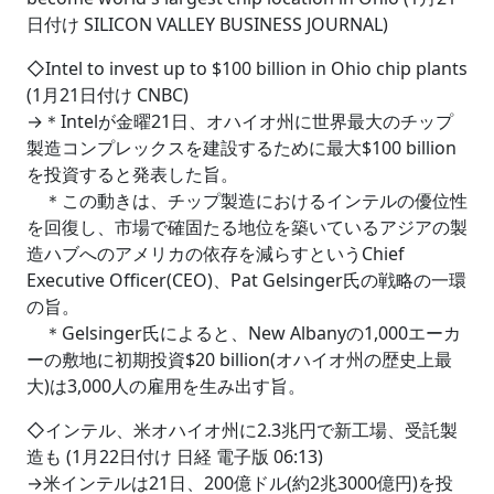
日付け SILICON VALLEY BUSINESS JOURNAL)
◇Intel to invest up to $100 billion in Ohio chip plants
(1月21日付け CNBC)
→＊Intelが金曜21日、オハイオ州に世界最大のチップ
製造コンプレックスを建設するために最大$100 billion
を投資すると発表した旨。
＊この動きは、チップ製造におけるインテルの優位性
を回復し、市場で確固たる地位を築いているアジアの製
造ハブへのアメリカの依存を減らすというChief
Executive Officer(CEO)、Pat Gelsinger氏の戦略の一環
の旨。
＊Gelsinger氏によると、New Albanyの1,000エーカ
ーの敷地に初期投資$20 billion(オハイオ州の歴史上最
大)は3,000人の雇用を生み出す旨。
◇インテル、米オハイオ州に2.3兆円で新工場、受託製
造も (1月22日付け 日経 電子版 06:13)
→米インテルは21日、200億ドル(約2兆3000億円)を投