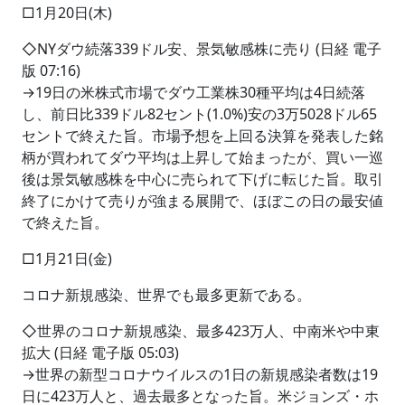
□1月20日(木)
◇NYダウ続落339ドル安、景気敏感株に売り (日経 電子
版 07:16)
→19日の米株式市場でダウ工業株30種平均は4日続落
し、前日比339ドル82セント(1.0%)安の3万5028ドル65
セントで終えた旨。市場予想を上回る決算を発表した銘
柄が買われてダウ平均は上昇して始まったが、買い一巡
後は景気敏感株を中心に売られて下げに転じた旨。取引
終了にかけて売りが強まる展開で、ほぼこの日の最安値
で終えた旨。
□1月21日(金)
コロナ新規感染、世界でも最多更新である。
◇世界のコロナ新規感染、最多423万人、中南米や中東
拡大 (日経 電子版 05:03)
→世界の新型コロナウイルスの1日の新規感染者数は19
日に423万人と、過去最多となった旨。米ジョンズ・ホ