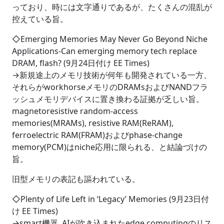
っており、時には文字通りであるが、たくさんの混乱が
控えている旨。
◇Emerging Memories May Never Go Beyond Niche
Applications-Can emerging memory tech replace
DRAM, flash? (9月24日付け EE Times)
→新規途上のメモリ技術が何年も開発されている一方、
それらがworkhorseメモリのDRAMsおよびNANDフラ
ッシュメモリデバイスに置き換わる証拠が乏しい旨。
magnetoresistive random-access
memories(MRAMs), resistive RAM(ReRAM),
ferroelectric RAM(FRAM)およびphase-change
memory(PCM)はniche応用に限られる、と結論づけの
旨。
旧型メモリの表記も謳われている。
◇Plenty of Life Left in ‘Legacy’ Memories (9月23日付
け EE Times)
→smart機器, AIが吹き込まれたedge computingのリス