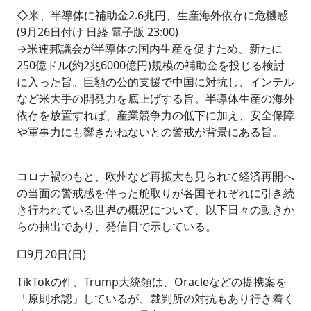
◇米、半導体に補助金2.6兆円、生産海外依存に危機感
(9月26日付け 日経 電子版 23:00)
→米連邦議会が半導体の国内生産を促すため、新たに
250億ドル(約2兆6000億円)規模の補助金を投じる検討
に入った旨。巨額の公的支援で中国に対抗し、インテル
など米大手の開発力を底上げする旨。半導体生産の海外
依存を放置すれば、産業競争力の低下に加え、安全保障
や軍事力にも響きかねないとの警戒が背景にある旨。
コロナ禍のもと、欧州など再拡大も見られて経済再開へ
の当面の警戒感を伴った舵取りが各国それぞれに引き続
き行われている世界の概況について、以下日々の動きか
らの抽出であり、発信日で示している。
□9月20日(日)
TikTokの件、Trump大統領は、Oracleなどの提携案を
「原則承認」しているが、裁判所の対抗もあり行き着く