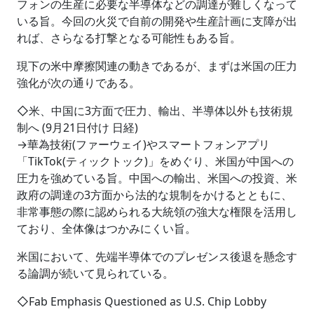
フォンの生産に必要な半導体などの調達が難しくなって
いる旨。今回の火災で自前の開発や生産計画に支障が出
れば、さらなる打撃となる可能性もある旨。
現下の米中摩擦関連の動きであるが、まずは米国の圧力
強化が次の通りである。
◇米、中国に3方面で圧力、輸出、半導体以外も技術規
制へ (9月21日付け 日経)
→華為技術(ファーウェイ)やスマートフォンアプリ
「TikTok(ティックトック)」をめぐり、米国が中国への
圧力を強めている旨。中国への輸出、米国への投資、米
政府の調達の3方面から法的な規制をかけるとともに、
非常事態の際に認められる大統領の強大な権限を活用し
ており、全体像はつかみにくい旨。
米国において、先端半導体でのプレゼンス後退を懸念す
る論調が続いて見られている。
◇Fab Emphasis Questioned as U.S. Chip Lobby