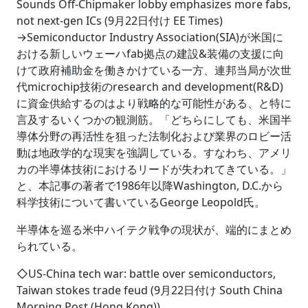
Sounds Off-Chipmaker lobby emphasizes more fabs,
not next-gen ICs (9月22日付け EE Times)
→Semiconductor Industry Association(SIA)が米国に
おける新しいウェーハfab拠点の建設&装備の支援に向
けて政府補助金を働きかけている一方、連邦当局が次世
代microchip技術のresearch and development(R&D)
に資金供給するのはより戦略的な可能性がある、と特に
言及するいくつかの観測筋。「どちらにしても、米国半
導体分野の再活性を狙った法制化および業界のロビー活
動は地政学的な現実を強調している。すなわち、アメリ
カの半導体技術におけるリードが失われてきている。」
と、本記事の著者で1986年以降Washington, D.C.から
科学技術について書いているGeorge Leopold氏。
半導体を巡る米中ハイテク戦争の現状が、端的にまとめ
られている。
◇US-China tech war: battle over semiconductors,
Taiwan stokes trade feud (9月22日付け South China
Morning Post (Hong Kong))