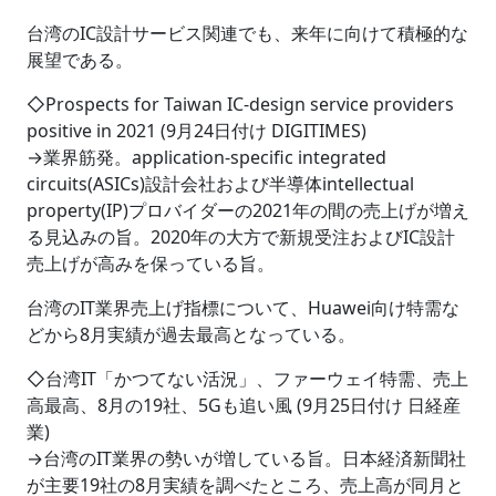
台湾のIC設計サービス関連でも、来年に向けて積極的な
展望である。
◇Prospects for Taiwan IC-design service providers
positive in 2021 (9月24日付け DIGITIMES)
→業界筋発。application-specific integrated
circuits(ASICs)設計会社および半導体intellectual
property(IP)プロバイダーの2021年の間の売上げが増え
る見込みの旨。2020年の大方で新規受注およびIC設計
売上げが高みを保っている旨。
台湾のIT業界売上げ指標について、Huawei向け特需な
どから8月実績が過去最高となっている。
◇台湾IT「かつてない活況」、ファーウェイ特需、売上
高最高、8月の19社、5Gも追い風 (9月25日付け 日経産
業)
→台湾のIT業界の勢いが増している旨。日本経済新聞社
が主要19社の8月実績を調べたところ、売上高が同月と