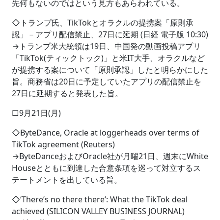
先何もないのではという見方もあらわれている。
◇トランプ氏、TikTokとオラクルの提携案「原則承
認」－アプリ配信禁止、27日に延期 (日経 電子版 10:30)
→トランプ米大統領は19日、中国発の動画投稿アプリ
「TikTok(ティックトック)」と米IT大手、オラクルなど
が提携する案について「原則承認」したと明らかにした
旨。商務省は20日に予定していたアプリの配信禁止を
27日に延期すると発表した旨。
□9月21日(月)
◇ByteDance, Oracle at loggerheads over terms of
TikTok agreement (Reuters)
→ByteDanceおよびOracle社が月曜21日、週末にWhite
Houseとともに到達した合意条項を巡って対立するス
テートメントを出している旨。
◇‘There’s no there there’: What the TikTok deal
achieved (SILICON VALLEY BUSINESS JOURNAL)