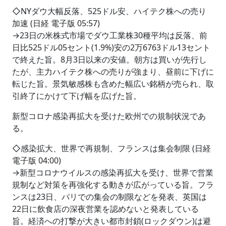
◇NYダウ大幅反落、525ドル安、ハイテク株への売り
加速 (日経 電子版 05:57)
→23日の米株式市場でダウ工業株30種平均は反落、前
日比525ドル05セント(1.9%)安の2万6763ドル13セント
で終えた旨。8月3日以来の安値。朝方は買いが先行し
たが、主力ハイテク株への売りが強まり、昼前に下げに
転じた旨。景気敏感株も含めた幅広い銘柄が売られ、取
引終了にかけて下げ幅を広げた旨。
新型コロナ感染再拡大を受けた欧州での規制状況であ
る。
◇感染拡大、世界で再規制、フランスは集会制限 (日経
電子版 04:00)
→新型コロナウイルスの感染再拡大を受け、世界で営業
規制など対策を再強化する動きが広がっている旨。フラ
ンスは23日、パリでの集会の制限などを発表、英国は
22日に飲食店の深夜営業を認めないと発表している
旨。経済への打撃が大きい都市封鎖(ロックダウン)は避