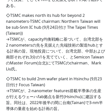
ある。
◇TSMC makes north its hub for beyond 2
nanometers-TSMC chairman: Northern Taiwan will
be sub-5nm IC hub (9月24日付け The Taipei Times
(Taiwan))
→TSMCが、capacity均衡戦略に基づいて、台湾北部を
2 nanometersの先を見据えた先端技術の製造hubとす
る計画の旨。現地投資について、台湾北部、中部および
南部それぞれ3分の1を充てていく、とSemicon Taiwan
のMaster Forum(台北)にてTSMCのchairman、Mark
Liu氏。
◇TSMC to build 2nm wafer plant in Hsinchu (9月23
日付け Focus Taiwan)
→TSMCが、2-nanometer features搭載半導体の生産
が行えるウェーハfab拠点を新竹(Hsinchu)に建設する
旨。同社は、2022年後半の間に台南(Tainan)で3-nm半
導体の量産を始める計画の旨。