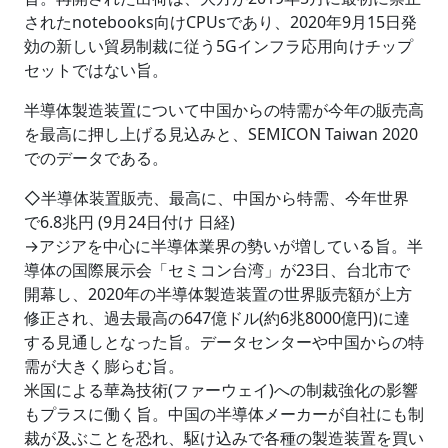
されたnotebooks向けCPUsであり、2020年9月15日発
効の新しい貿易制裁に従う5Gインフラ応用向けチップ
セットではない旨。
半導体製造装置について中国からの特需が今年の販売高
を最高に押し上げる見込みと、SEMICON Taiwan 2020
でのデータである。
◇半導体装置販売、最高に、中国から特需、今年世界
で6.8兆円 (9月24日付け 日経)
→アジアを中心に半導体業界の勢いが増している旨。半
導体の国際展示会「セミコン台湾」が23日、台北市で
開幕し、2020年の半導体製造装置の世界販売額が上方
修正され、過去最高の647億ドル(約6兆8000億円)に達
する見通しとなった旨。データセンターや中国からの特
需が大きく膨らむ旨。
米国による華為技術(ファーウェイ)への制裁強化の影響
もプラスに働く旨。中国の半導体メーカーが自社にも制
裁が及ぶことを恐れ、駆け込みで各種の製造装置を買い