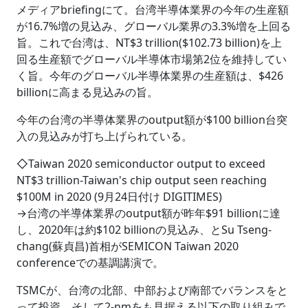
メディアbriefingにて。台湾半導体業界の今年の生産額
が16.7%増の見込み、グローバル業界の3.3%増を上回る
旨。これで台湾は、NT$3 trillion($102.73 billion)を上
回る生産額でグローバル半導体市場第2位を維持してい
く旨。今年のグローバル半導体業界の生産額は、$426
billionに高まる見込みの旨。
今年の台湾の半導体業界のoutput額が$100 billion台突
入の見込みが打ち上げられている。
◇Taiwan 2020 semiconductor output to exceed
NT$3 trillion-Taiwan's chip output seen reaching
$100M in 2020 (9月24日付け DIGITIMES)
→台湾の半導体業界のoutput額が昨年$91 billionに達
し、2020年は約$102 billionの見込み、とSu Tseng-
chang(蘇貞昌)首相がSEMICON Taiwan 2020
conferenceでの基調講演で。
TSMCが、台湾の北部、中部および南部でバランスをと
って投資、そして2-nmをも見据える以下の取り組みで