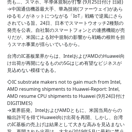
売も…、スマホ、半導体規制が打撃 (9月25日付け 日経)
→中国通信機器最大手、華為技術(ファーウェイ)があら
ゆるモノがネットにつながる「IoT」戦略で逆風にさら
されている旨。24日、日本でスマートウオッチ2種類の
発売を公表。自社製のスマートフォンとの連携機能が売
りだが、米国による対中規制の影響から戦略の根幹を担
うスマホ事業が揺らいでいるから。
台湾のIC基板業界からは、IntelおよびAMDのHuawei向
け出荷が再開になるものの5Gはじめ有望なビジネスが
見込めない模様である。
◇IC substrate makers not to gain much from Intel,
AMD resuming shipments to Huawei-Report: Intel,
AMD resume CPU shipments to Huawei (9月24日付け
DIGITIMES)
→業界筋発。IntelおよびAMDともに、米国当局からの
輸出許可を得てHuawei向け出荷を再開、しかし、台湾
のIC基板の売上げは結果として大きな高みを見込まない
旨。再開された出荷は、大方が2019年5月に最初に禁止