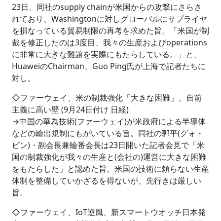
23日、同社のsupply chainが米国からの攻撃にさらさ
れており、Washingtonに対しグローバルにサプライヤ
を損なっている貿易制限の再考を求めた旨。「米国が制
裁を修正したのは3度目、我々の生産およびoperations
に非常に大きな難題を実際にもたらしている。」と、
HuaweiのChairman、Guo Ping氏が上海で記者たちに
対し。
◇ファーウェイ、米の制裁強化「大きな困難」、自前
主義に高い壁 (9月24日付け 日経)
→中国の華為技術(ファーウェイ)が米政府による半導体
などの輸出規制にもがいている旨。同社の郭平(グォ・
ピン)・副会長兼輪番会長は23日開いた記者会見で「米
国の制裁強化が我々の生産と(会社の)運営に大きな困難
をもたらした」と認めた旨。米国の技術に頼らない生産
体制を整備していかざるを得ないが、先行きは厳しい
旨。
◇ファーウェイ、IoT逆風、新スマートウオッチ日本発