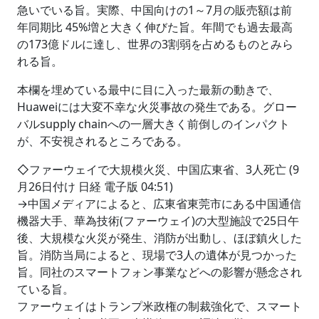
急いでいる旨。実際、中国向けの1～7月の販売額は前
年同期比 45%増と大きく伸びた旨。年間でも過去最高
の173億ドルに達し、世界の3割弱を占めるものとみら
れる旨。
本欄を埋めている最中に目に入った最新の動きで、
Huaweiには大変不幸な火災事故の発生である。グロー
バルsupply chainへの一層大きく前倒しのインパクト
が、不安視されるところである。
◇ファーウェイで大規模火災、中国広東省、3人死亡 (9
月26日付け 日経 電子版 04:51)
→中国メディアによると、広東省東莞市にある中国通信
機器大手、華為技術(ファーウェイ)の大型施設で25日午
後、大規模な火災が発生、消防が出動し、ほぼ鎮火した
旨。消防当局によると、現場で3人の遺体が見つかった
旨。同社のスマートフォン事業などへの影響が懸念され
ている旨。
ファーウェイはトランプ米政権の制裁強化で、スマート