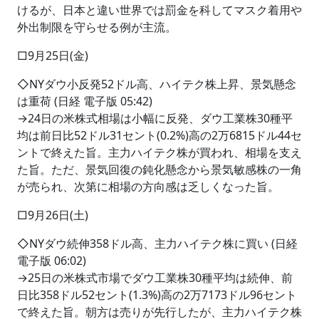
けるが、日本と違い世界では罰金を科してマスク着用や
外出制限を守らせる例が主流。
□9月25日(金)
◇NYダウ小反発52ドル高、ハイテク株上昇、景気懸念
は重荷 (日経 電子版 05:42)
→24日の米株式相場は小幅に反発、ダウ工業株30種平
均は前日比52ドル31セント(0.2%)高の2万6815ドル44セ
ントで終えた旨。主力ハイテク株が買われ、相場を支え
た旨。ただ、景気回復の鈍化懸念から景気敏感株の一角
が売られ、次第に相場の方向感は乏しくなった旨。
□9月26日(土)
◇NYダウ続伸358ドル高、主力ハイテク株に買い (日経
電子版 06:02)
→25日の米株式市場でダウ工業株30種平均は続伸、前
日比358ドル52セント(1.3%)高の2万7173ドル96セント
で終えた旨。朝方は売りが先行したが、主力ハイテク株