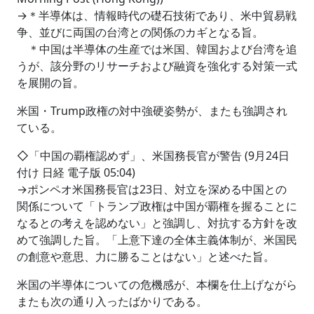
→＊半導体は、情報時代の礎石技術であり、米中貿易戦
争、並びに両国の台湾との関係のカギとなる旨。
＊中国は半導体の生産では米国、韓国および台湾を追
うが、該分野のリサーチおよび融資を強化する対策一式
を展開の旨。
米国・Trump政権の対中強硬姿勢が、またも強調され
ている。
◇「中国の覇権認めず」、米国務長官が警告 (9月24日
付け 日経 電子版 05:04)
→ポンペオ米国務長官は23日、対立を深める中国との
関係について「トランプ政権は中国が覇権を握ることに
なるとの考えを認めない」と強調し、対抗する方針を改
めて強調した旨。「上意下達の全体主義体制が、米国民
の創意や意思、力に勝ることはない」と述べた旨。
米国の半導体についての危機感が、本欄を仕上げながら
またも次の通り入ったばかりである。