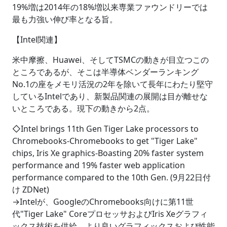
19%増は2014年の18%増以来専業ファウンドリーでは
最も力強い伸び率となる旨。
【Intel関連】
米中摩擦、Huawei、そしてTSMCの動きが目立つこの
ところであるが、そこは半導体ベンダーランキング
No.1の座をメモリ活況の2年を除いて長年にわたり堅守
しているIntelであり、新製品関連の展開は目が離せな
いところである。現下の動きから2点。
◇Intel brings 11th Gen Tiger Lake processors to
Chromebooks-Chromebooks to get "Tiger Lake"
chips, Iris Xe graphics-Boasting 20% faster system
performance and 19% faster web application
performance compared to the 10th Gen. (9月22日付
け ZDNet)
→Intelが、GoogleのChromebooks向けに第11世
代"Tiger Lake" CoreプロセッサおよびIris Xeグラフィ
ックス技術を供給、より良いグラフィックスおよび性能