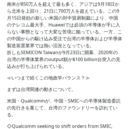
南米が850万人を超えて最も多く、アジアは9月18日か
ら北米を上回り、21日に700万人を超えている。この9
月15日発効の新しい米国の対中貿易制裁により、中国
のテレコム最大手、Huaweiでは必須の半導体が手に入
らない事態となって大変な苦境に陥っている。一方、こ
の中国からの駆け込み受注で台湾の半導体および半導体
製造装置業界では熱い活況となっている。
折しもSEMICON Taiwanが9月23日に開幕、2020年の
台湾の半導体業界のoutput額が$100 billion台突入の見
込みが打ち上げられている。
≪いつまで続くこの地政学バランス？≫
まずは台湾関連の動きについて。
米国・Qualcommが、中国・SMICへの半導体製造委託
の先行きを案じて、台湾のファウンドリーを訪れてい
る。
◇Qualcomm seeking to shift orders from SMIC,