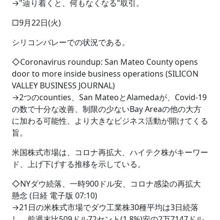
→"辿り着くと、何もなくなる"取引。
□9月22日(火)
シリコンバレーでの状況である。
◇Coronavirus roundup: San Mateo County opens
door to more inside business operations (SILICON
VALLEY BUSINESS JOURNAL)
→2つのcounties、San MateoとAlamedaが、Covid-19
の数で十分な改善、制限の少ないBay Areaの他の大方
に加わる可能性、より大きなビジネス活動が開けてくる
旨。
米国株式市場は、コロナ再拡大、ハイテク株がキーワー
ド、上げ下げする推移を示している。
◇NYダウ続落、一時900ドル安、コロナ感染の再拡大
懸念 (日経 電子版 07:10)
→21日の米株式市場でダウ工業株30種平均は3日続落
し、前週末比509ドル72セント(1.8%)安の2万7147ドル