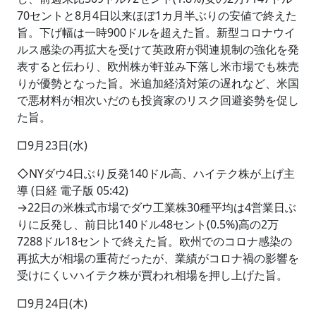
70セントと8月4日以来ほぼ1カ月半ぶりの安値で終えた
旨。下げ幅は一時900ドルを超えた旨。新型コロナウイ
ルス感染の再拡大を受けて英政府が関連規制の強化を発
表すると伝わり、欧州株が軒並み下落し米市場でも株売
りが優勢となった旨。米追加経済対策の遅れなど、米国
で悪材料が相次いだのも投資家のリスク回避姿勢を促し
た旨。
□9月23日(水)
◇NYダウ4日ぶり反発140ドル高、ハイテク株が上げ主
導 (日経 電子版 05:42)
→22日の米株式市場でダウ工業株30種平均は4営業日ぶ
りに反発し、前日比140ドル48セント(0.5%)高の2万
7288ドル18セントで終えた旨。欧州でのコロナ感染の
再拡大が相場の重荷だったが、業績がコロナ禍の影響を
受けにくいハイテク株が買われ相場を押し上げた旨。
□9月24日(木)