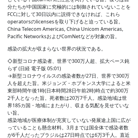
分たちが中国国家に究極的には制御されていないことを
FCCに対して30日以内に説得できなければ、これら
operatorsのlicensesを取り下げると迫っている旨。
China Telecom Americas, China Unicom Americas,
Pacific NetworksおよびComNetなどが対象の旨。
感染の拡大が収まらない世界の状況である。
◇新型コロナ感染者、世界で300万人超、拡大ペース鈍
らず (日経 電子版 05:01)
→新型コロナウイルスの感染者数が27日、世界で300万
人を超えた旨。米ジョンズ・ホプキンス大学によると米
東部時間午後1時(日本時間28日午前2時)時点で約300万
2千人となった旨。死者数は20万7千人。感染地域は世
界185カ国・地域にまたがり、収まる気配を見せていな
い旨。
感染地域が医療体制が充実していない発展途上国に広が
っていることも懸念材料。3月までは国全体で感染者数
が6千人だったブラジルは27日時点では6万3千人。直近