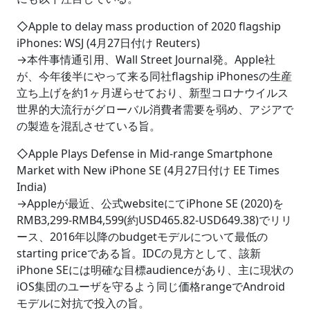
◇Apple to delay mass production of 2020 flagship
iPhones: WSJ (4月27日付け Reuters)
→本件事情通引用、Wall Street Journal発。Apple社
が、今年後半にやって来る同社flagship iPhonesの生産
立ち上げを約1ヶ月遅らせており、新型コロナウイルス
世界的大流行がグローバル消費者需要を弱め、アジアで
の製造を混乱させている旨。
◇Apple Plays Defense in Mid-range Smartphone
Market with New iPhone SE (4月27日付け EE Times
India)
→Appleが最近、公式websiteにてiPhone SE (2020)を
RMB3,299-RMB4,599(約USD465.82-USD649.38)でリリ
ース、2016年以降のbudgetモデルについて最低の
starting priceである旨。IDCの見方として、該新
iPhone SEには明確な目標audienceがあり、主に現状の
iOS集団のユーザを守るよう同じ価格rangeでAndroid
モデルに対抗で投入の旨。