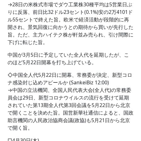
→28日の米株式市場でダウ工業株30種平均は5営業日ぶ
りに反落、前日比32ドル23セント(0.1%)安の2万4101ド
ル55セントで終えた旨。欧米で経済活動が段階的に再
開され、景気回復に向かうとの期待から買いが先行した
旨。ただ、主力ハイテク株が軒並み売られ、引け間際に
下げに転じた旨。
中国が3月5日に予定していた全人代を延期したが、こ
のほど5月22日開幕を打ち上げている。
◇中国全人代5月22日に開幕、常務委が決定、新型コロ
ナ感染封じ込めアピールか (SankeiBiz 12:00)
→中国の立法機関、全国人民代表大会(全人代)の常務委
員会は29日、新型コロナウイルスの流行を受けて延期
されていた第13期全人代第3回会議を5月22日から北京
で開くことを決めた旨。国営新華社通信によると、国政
助言機関の人民政治協商会議(政協)も5月21日から北京
で開く旨。
□4月30日(木)