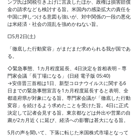
ンプ氏は関税引き上げに言及したほか、政権は損害賠償
金の請求なども検討する旨。米国内の感染拡大の責任を
中国に押しつける意図も強いが、対中関係の一段の悪化
は米経済・社会の混乱を強めかねない旨。
□5月2日(土)
「徹底した行動変容」がまだまだ求められる我が国であ
る。
◇緊急事態、1カ月程度延長、4日決定を首相表明－専
門家会議「長丁場になる」 (日経 電子版 05:40)
→安倍晋三首相は1日、新型コロナウイルスに関する6
日までの緊急事態宣言を1カ月程度延長すると表明、全
都道府県が対象になる旨。専門家会議が「徹底した行動
変容」を続けるよう求めたことを受けた旨。4日に正式
決定して記者会見する旨。東京都などは外出や営業の自
粛が2カ月近くに延び、経済への影響は甚大になる旨。
5月の声を聞いて、下落に転じた米国株式市場となって