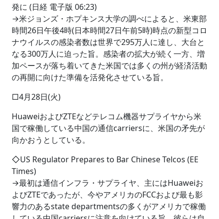
発に (日経 電子版 06:23)
→米ジョンズ・ホプキンス大学の調べによると、米東部
時間26日午後4時(日本時間27日午前5時)時点の新型コロ
ナウイルスの感染者数は世界で295万人に達し、大台と
なる300万人に迫った旨。感染者の拡大が続く一方、増
加ペースが落ち着いてきた米国では多くの州が経済活動
の再開に向けた準備を活発化させている旨。
□4月28日(火)
HuaweiおよびZTEなどテレコム機器サプライヤから米
国で稼働している中国の通信carriersに、米国の矛先が
向かおうとしている。
◇US Regulator Prepares to Bar Chinese Telcos (EE
Times)
→最初は通信インフラ・サプライヤ、主にはHuaweiお
よびZTEであったが、今やアメリカのFCCおよび最も影
響力のあるstate departmentsの多くがアメリカで稼働
している中国carriersに注意を向けている旨。彼らは自