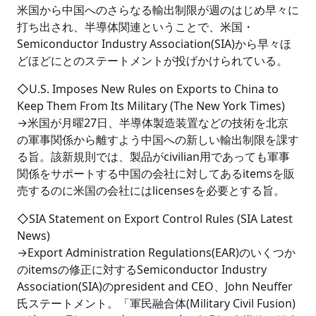
米国から中国へのさらなる輸出制限が週のはじめ早々に
打ち出され、半導体関連ということで、米国・
Semiconductor Industry Association(SIA)から早々ほ
どほどにとのステートメントが投げかけられている。
◇U.S. Imposes New Rules on Exports to China to
Keep Them From Its Military (The New York Times)
→米国が月曜27日、半導体製造装置などの技術を北京
の軍事関係から離すよう中国への新しい輸出制限を課す
る旨。該新規則では、製品がcivilian用であっても軍事
関係をサポートする中国の会社に対してあるitemsを販
売するのに米国の会社にはlicensesを必要とする旨。
◇SIA Statement on Export Control Rules (SIA Latest
News)
→Export Administration Regulations(EAR)のいくつか
のitemsの修正に対するSemiconductor Industry
Association(SIA)のpresident and CEO、John Neuffer
氏ステートメント。「軍民融合体(Military Civil Fusion)