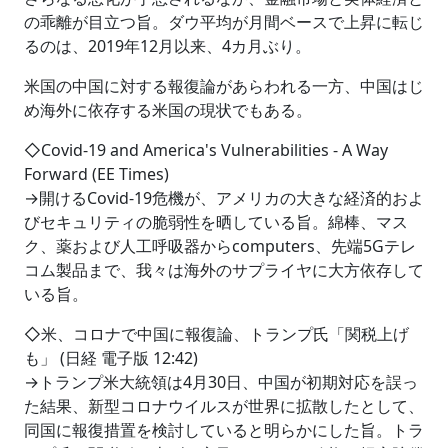
の乖離が目立つ旨。ダウ平均が月間ベースで上昇に転じ
るのは、2019年12月以来、4カ月ぶり。
米国の中国に対する報復論があらわれる一方、中国はじ
め海外に依存する米国の現状でもある。
◇Covid-19 and America's Vulnerabilities - A Way
Forward (EE Times)
→開けるCovid-19危機が、アメリカの大きな経済的およ
びセキュリティの脆弱性を晒している旨。綿棒、マス
ク、薬および人工呼吸器からcomputers、先端5Gテレ
コム製品まで、我々は海外のサプライヤに大方依存して
いる旨。
◇米、コロナで中国に報復論、トランプ氏「関税上げ
も」 (日経 電子版 12:42)
→トランプ米大統領は4月30日、中国が初期対応を誤っ
た結果、新型コロナウイルスが世界に拡散したとして、
同国に報復措置を検討していると明らかにした旨。トラ