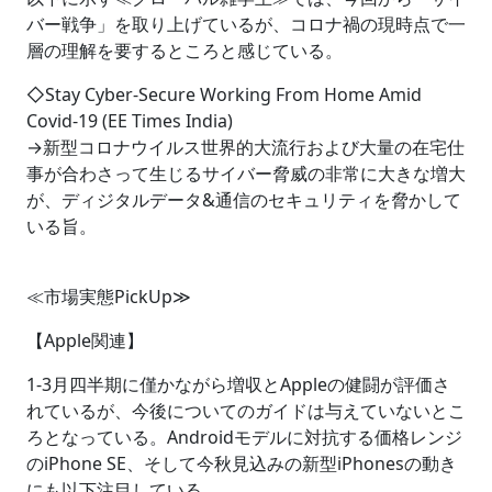
バー戦争」を取り上げているが、コロナ禍の現時点で一
層の理解を要するところと感じている。
◇Stay Cyber-Secure Working From Home Amid
Covid-19 (EE Times India)
→新型コロナウイルス世界的大流行および大量の在宅仕
事が合わさって生じるサイバー脅威の非常に大きな増大
が、ディジタルデータ&通信のセキュリティを脅かして
いる旨。
≪市場実態PickUp≫
【Apple関連】
1-3月四半期に僅かながら増収とAppleの健闘が評価さ
れているが、今後についてのガイドは与えていないとこ
ろとなっている。Androidモデルに対抗する価格レンジ
のiPhone SE、そして今秋見込みの新型iPhonesの動き
にも以下注目している。