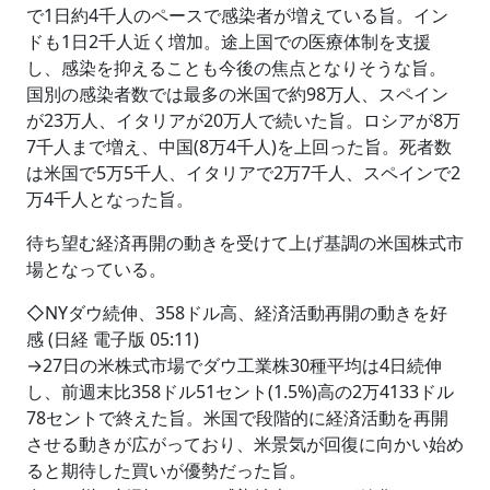
で1日約4千人のペースで感染者が増えている旨。イン
ドも1日2千人近く増加。途上国での医療体制を支援
し、感染を抑えることも今後の焦点となりそうな旨。
国別の感染者数では最多の米国で約98万人、スペイン
が23万人、イタリアが20万人で続いた旨。ロシアが8万
7千人まで増え、中国(8万4千人)を上回った旨。死者数
は米国で5万5千人、イタリアで2万7千人、スペインで2
万4千人となった旨。
待ち望む経済再開の動きを受けて上げ基調の米国株式市
場となっている。
◇NYダウ続伸、358ドル高、経済活動再開の動きを好
感 (日経 電子版 05:11)
→27日の米株式市場でダウ工業株30種平均は4日続伸
し、前週末比358ドル51セント(1.5%)高の2万4133ドル
78セントで終えた旨。米国で段階的に経済活動を再開
させる動きが広がっており、米景気が回復に向かい始め
ると期待した買いが優勢だった旨。