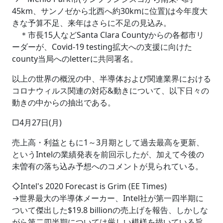
45km、サンノゼから北西へ約30kmに位置)は今年度大
きな予算不足、来年はさらに不足の見込み。
＊市長15人などSanta Clara Countyからの各都市リ
ーダーが、Covid-19 testing拡大への支援に向けた
county当局へのletterに共同署名。
以上の世界の概況の中、半導体および関連業界における
コロナウィルス関連の対応&動きについて、以下日々の
動きの中からの抽出である。
□4月27日(月)
売上高・利益ともに1～3月期として過去最高を更新、
というIntelの業績発表を前回示したが、加えて今後の
未曽有の落ち込み予想へのコメントが見られている。
◇Intel's 2020 Forecast is Grim (EE Times)
→世界最大の半導体メーカー、Intel社が第一四半期に
ついて傑出した$19.8 billionの売上げを報告、しかしな
がら第二四半期については厳しい模様を描いている旨。