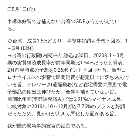
□5月1日(金)
半導体好調では補えない台湾のGDPがうかがえてい
る。
◇台湾、成長1.5%どまり、半導体好調も予想下回る、1
～3月 (日経)
→台湾の行政院(内閣)主計総処は30日、2020年1～3月
期の実質経済成長率が前年同期比1.54%だったと発表、
2月前半時点の予想を0.26ポイント下回った旨。新型コ
ロナウイルスの影響で民間消費が想定以上に落ち込んで
いる旨。テレワーク(遠隔勤務)など在宅需要の恩恵で電
子部品の輸出は伸びたが、全体を補えていない旨。
前期比年率(季節調整済み)では5.91%のマイナス成長。
比較対象の2019年10～12月期が7.76%のプラスと好調
だったため、見かけが大きく悪化した面がある旨。
我が国の緊急事態宣言の延長である。