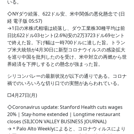
いる。
◇NYダウ続落、622ドル安、米中関係の悪化懸念で (日
経 電子版 05:57)
→1日の米株式相場は続落し、ダウ工業株30種平均は前
日比622ドル03セント(2.6%)安の2万3723ドル69セント
で終えた旨。下げ幅は一時700ドルに達した旨。トラン
プ米大統領が4月30日に新型コロナウイルスの感染拡大
を巡り中国を批判したのを受け、米中対立の再燃から世
界経済を下押しするとの懸念が強まった旨。
シリコンバレーの最新状況が以下の通りである。コロナ
禍でのいろいろな切り口での実態があらわれている。
□4月27日(月)
◇Coronavirus update: Stanford Health cuts wages
20% | Stay-home extended | Longtime restaurant
closes (SILICON VALLEY BUSINESS JOURNAL)
→＊Palo Alto Weeklyによると、コロナウィルスにより