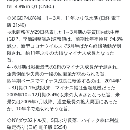
fell 4.8% in Q1 (CNBC)
◇米GDP4.8%減、1～3月、11年ぶり低水準 (日経 電子
版 21:40)
→米商務省が29日発表した1～3月期の実質国内総生産
(GDP、季節調整済み)速報値は、前期比年率換算で4.8%
減少、新型コロナウイルスで3月半ばから経済活動が制
限され、約11年ぶりの大幅なマイナス成長となった
旨。
4～6月期は戦後最悪の2桁のマイナス成長が予測され、
企業倒産や失業の一段の回避策が求められる旨。
四半期ベースでマイナス成長に転落するのは、2014年1
～3月期(1.1%減)以来。マイナス幅は金融危機だった
2008年10～12月期(8.4%)以来の大きさとなった旨。米
景気は2009年7月以降、過去最長の拡大局面にあった
が、10年半で途切れそうな旨。
◇NYダウ32ドル安、5日ぶり反落、ハイテク株に利益
確定売り (日経 電子版 05:54)