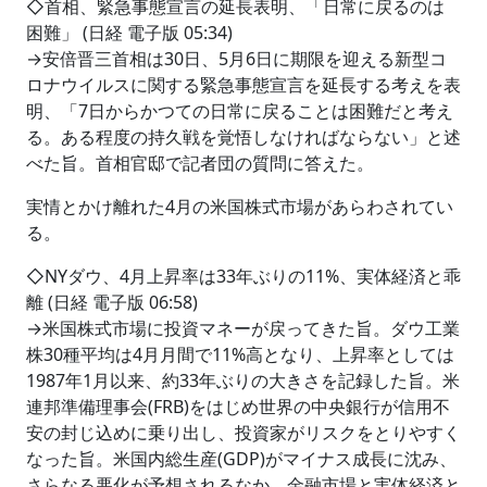
◇首相、緊急事態宣言の延長表明、「日常に戻るのは
困難」 (日経 電子版 05:34)
→安倍晋三首相は30日、5月6日に期限を迎える新型コ
ロナウイルスに関する緊急事態宣言を延長する考えを表
明、「7日からかつての日常に戻ることは困難だと考え
る。ある程度の持久戦を覚悟しなければならない」と述
べた旨。首相官邸で記者団の質問に答えた。
実情とかけ離れた4月の米国株式市場があらわされてい
る。
◇NYダウ、4月上昇率は33年ぶりの11%、実体経済と乖
離 (日経 電子版 06:58)
→米国株式市場に投資マネーが戻ってきた旨。ダウ工業
株30種平均は4月月間で11%高となり、上昇率としては
1987年1月以来、約33年ぶりの大きさを記録した旨。米
連邦準備理事会(FRB)をはじめ世界の中央銀行が信用不
安の封じ込めに乗り出し、投資家がリスクをとりやすく
なった旨。米国内総生産(GDP)がマイナス成長に沈み、
さらなる悪化が予想されるなか、金融市場と実体経済と