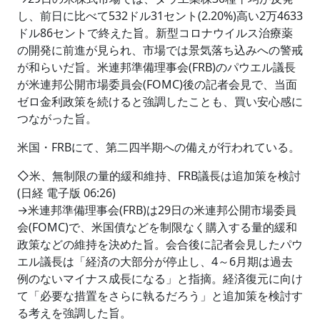
し、前日に比べて532ドル31セント(2.20%)高い2万4633
ドル86セントで終えた旨。新型コロナウイルス治療薬
の開発に前進が見られ、市場では景気落ち込みへの警戒
が和らいだ旨。米連邦準備理事会(FRB)のパウエル議長
が米連邦公開市場委員会(FOMC)後の記者会見で、当面
ゼロ金利政策を続けると強調したことも、買い安心感に
つながった旨。
米国・FRBにて、第二四半期への備えが行われている。
◇米、無制限の量的緩和維持、FRB議長は追加策を検討
(日経 電子版 06:26)
→米連邦準備理事会(FRB)は29日の米連邦公開市場委員
会(FOMC)で、米国債などを制限なく購入する量的緩和
政策などの維持を決めた旨。会合後に記者会見したパウ
エル議長は「経済の大部分が停止し、4～6月期は過去
例のないマイナス成長になる」と指摘。経済復元に向け
て「必要な措置をさらに執るだろう」と追加策を検討す
る考えを強調した旨。