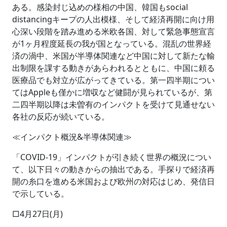
ある。感染封じ込めの様相の中国、韓国もsocial
distancingキープの人出模様、そして経済再開に向け用
心深い段階を踏み進める米欧各国、対して緊急事態宣言
が1ヶ月程度延長の我が国となっている。混乱の世界経
済の渦中、米国が半導体関連など中国に対して新たな輸
出制限を課する動きがあらわれるとともに、中国に頼る
医療品でも対立が広がってきている。第一四半期につい
てはAppleも僅かに増収など健闘が見られているが、第
二四半期以降は未曽有のインパクトを受けて見通せない
各社の反応が続いている。
≪インパクト概況&半導体関連≫
「COVID-19」インパクトが引き続く世界の概況につい
て、以下日々の動きからの抽出である。手探りで経済再
開の糸口を進める米国および欧州の対応はじめ、発信日
で示している。
□4月27日(月)