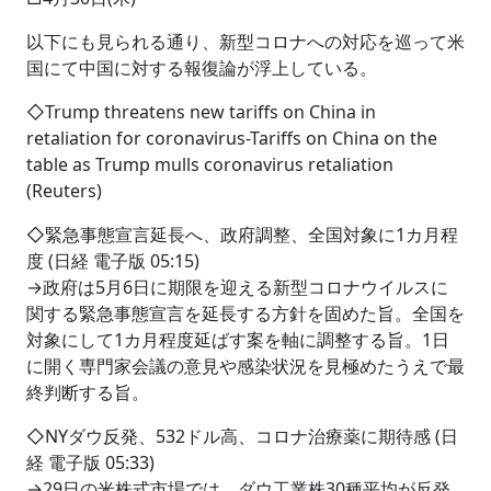
以下にも見られる通り、新型コロナへの対応を巡って米
国にて中国に対する報復論が浮上している。
◇Trump threatens new tariffs on China in
retaliation for coronavirus-Tariffs on China on the
table as Trump mulls coronavirus retaliation
(Reuters)
◇緊急事態宣言延長へ、政府調整、全国対象に1カ月程
度 (日経 電子版 05:15)
→政府は5月6日に期限を迎える新型コロナウイルスに
関する緊急事態宣言を延長する方針を固めた旨。全国を
対象にして1カ月程度延ばす案を軸に調整する旨。1日
に開く専門家会議の意見や感染状況を見極めたうえで最
終判断する旨。
◇NYダウ反発、532ドル高、コロナ治療薬に期待感 (日
経 電子版 05:33)
→29日の米株式市場では、ダウ工業株30種平均が反発