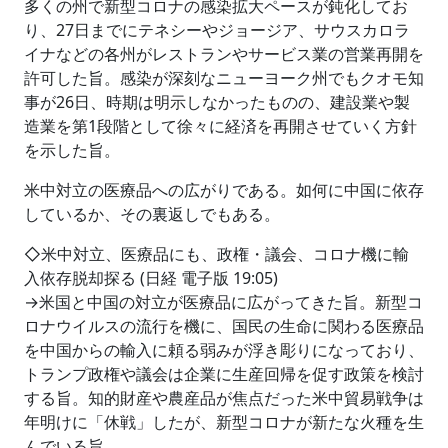
多くの州で新型コロナの感染拡大ペースが鈍化してお
り、27日までにテネシーやジョージア、サウスカロラ
イナなどの各州がレストランやサービス業の営業再開を
許可した旨。感染が深刻なニューヨーク州でもクオモ知
事が26日、時期は明示しなかったものの、建設業や製
造業を第1段階として徐々に経済を再開させていく方針
を示した旨。
米中対立の医療品への広がりである。如何に中国に依存
しているか、その裏返しでもある。
◇米中対立、医療品にも、政権・議会、コロナ機に輸
入依存脱却探る (日経 電子版 19:05)
→米国と中国の対立が医療品に広がってきた旨。新型コ
ロナウイルスの流行を機に、国民の生命に関わる医療品
を中国からの輸入に頼る弱みが浮き彫りになっており、
トランプ政権や議会は企業に生産回帰を促す政策を検討
する旨。知的財産や農産品が焦点だった米中貿易戦争は
年明けに「休戦」したが、新型コロナが新たな火種を生
んでいる旨。