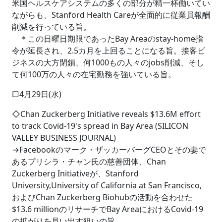
米国ヘルスケアシステムの多くの部分が精一杯働いてい
ながらも、Stanford Health Careが全面的に従業員報酬
削減を行っている旨。
＊この日曜日期限であったBay Areaのstay-home指
令が延長され、2.5カ月を上回ることになる旨。接客ビ
ジネスの大方閉鎖、何1000もの人々のjobs削減、そし
て何100万の人々の在宅勤務を強いている旨。
□4月29日(水)
◇Chan Zuckerberg Initiative reveals $13.6M effort
to track Covid-19's spread in Bay Area (SILICON
VALLEY BUSINESS JOURNAL)
→Facebookのマーク・ザッカーバーグCEOとその妻で
あるプリシラ・チャン氏の慈善団体、Chan
Zuckerberg Initiativeが、Stanford
University,University of California at San Francisco,
およびChan Zuckerberg Biohubの活動を合わせた
$13.6 millionのリサーチでBay AreaにおけるCovid-19
の拡がりを見い出す狙いの旨。