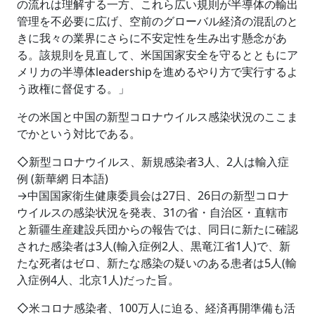
の流れは理解する一方、これら広い規則が半導体の輸出
管理を不必要に広げ、空前のグローバル経済の混乱のと
きに我々の業界にさらに不安定性を生み出す懸念があ
る。該規則を見直して、米国国家安全を守るとともにア
メリカの半導体leadershipを進めるやり方で実行するよ
う政権に督促する。」
その米国と中国の新型コロナウイルス感染状況のここま
でかという対比である。
◇新型コロナウイルス、新規感染者3人、2人は輸入症
例 (新華網 日本語)
→中国国家衛生健康委員会は27日、26日の新型コロナ
ウイルスの感染状況を発表、31の省・自治区・直轄市
と新疆生産建設兵団からの報告では、同日に新たに確認
された感染者は3人(輸入症例2人、黒竜江省1人)で、新
たな死者はゼロ、新たな感染の疑いのある患者は5人(輸
入症例4人、北京1人)だった旨。
◇米コロナ感染者、100万人に迫る、経済再開準備も活