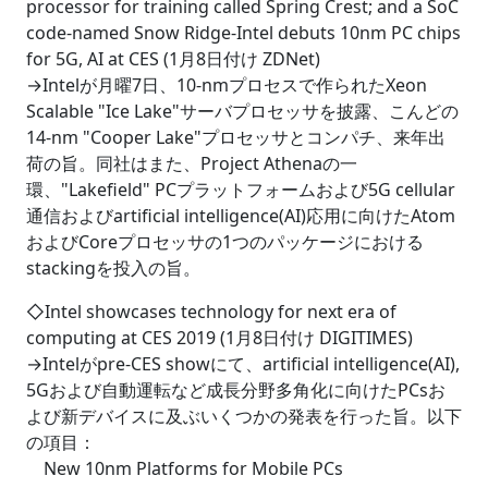
processor for training called Spring Crest; and a SoC
code-named Snow Ridge-Intel debuts 10nm PC chips
for 5G, AI at CES (1月8日付け ZDNet)
→Intelが月曜7日、10-nmプロセスで作られたXeon
Scalable "Ice Lake"サーバプロセッサを披露、こんどの
14-nm "Cooper Lake"プロセッサとコンパチ、来年出
荷の旨。同社はまた、Project Athenaの一
環、"Lakefield" PCプラットフォームおよび5G cellular
通信およびartificial intelligence(AI)応用に向けたAtom
およびCoreプロセッサの1つのパッケージにおける
stackingを投入の旨。
◇Intel showcases technology for next era of
computing at CES 2019 (1月8日付け DIGITIMES)
→Intelがpre-CES showにて、artificial intelligence(AI),
5Gおよび自動運転など成長分野多角化に向けたPCsお
よび新デバイスに及ぶいくつかの発表を行った旨。以下
の項目：
New 10nm Platforms for Mobile PCs