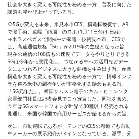
社会を大きく変える可能性を秘める一方、普及に向けた
課題も浮かび上がっている旨。
◇5Gが変える未来、米見本市CES、構造転換促す、AR
で脳手術、遠隔「頭脳」のロボ (1月11日付け 日経)
→米ラスベガスで開催中の家電・技術見本市、CESで
は、高速通信規格「5G」が2019年の主役となった旨。
現在の通信の100倍もの速度でデータをやりとりできる
5Gは今年から実用化し、つながる車への活用などデー
タにまつわるビジネスに大きな商機を生み出す旨。産業
構造を大きく変える可能性を秘める一方で、情報インフ
ラを巡る米中の覇権争いが本格化する懸念もある旨。
「5G元年だ」。韓国サムスン電子のキム・ヒョンソク
家電部門社長は記者会見でこう宣言した。同社を含め、
今年は5Gスマートフォンが世界で30種以上発売される
見通し。米国や韓国で商用サービスが始まるからの旨。
次に、自動運転であるが、テレビのCESの報道でも自動
車メーカーの展示紹介がメインとなっている。派手、分