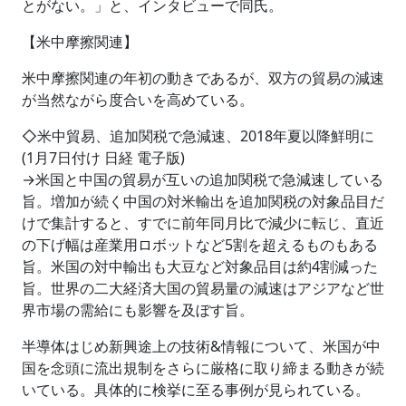
とがない。」と、インタビューで同氏。
【米中摩擦関連】
米中摩擦関連の年初の動きであるが、双方の貿易の減速
が当然ながら度合いを高めている。
◇米中貿易、追加関税で急減速、2018年夏以降鮮明に
(1月7日付け 日経 電子版)
→米国と中国の貿易が互いの追加関税で急減速している
旨。増加が続く中国の対米輸出を追加関税の対象品目だ
けで集計すると、すでに前年同月比で減少に転じ、直近
の下げ幅は産業用ロボットなど5割を超えるものもある
旨。米国の対中輸出も大豆など対象品目は約4割減った
旨。世界の二大経済大国の貿易量の減速はアジアなど世
界市場の需給にも影響を及ぼす旨。
半導体はじめ新興途上の技術&情報について、米国が中
国を念頭に流出規制をさらに厳格に取り締まる動きが続
いている。具体的に検挙に至る事例が見られている。