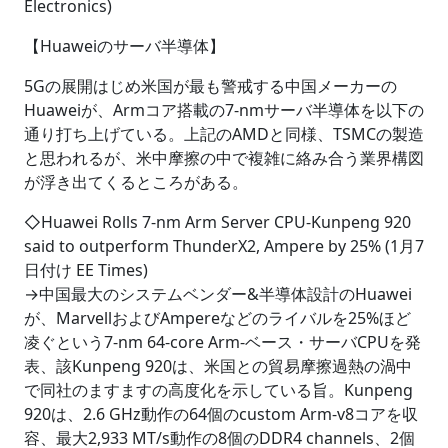
Electronics)
【Huaweiのサーバ半導体】
5Gの展開はじめ米国が最も警戒する中国メーカーの
Huaweiが、Armコア搭載の7-nmサーバ半導体を以下の
通り打ち上げている。上記のAMDと同様、TSMCの製造
と思われるが、米中摩擦の中で複雑に絡み合う業界構図
が浮き出てくるところがある。
◇Huawei Rolls 7-nm Arm Server CPU-Kunpeng 920
said to outperform ThunderX2, Ampere by 25% (1月7
日付け EE Times)
→中国最大のシステムベンダー&半導体設計のHuawei
が、MarvellおよびAmpereなどのライバルを25%ほど
凌ぐという7-nm 64-core Arm-ベース・サーバCPUを発
表、該Kunpeng 920は、米国との貿易摩擦過熱の渦中
で同社のますますの高度化を示している旨。Kunpeng
920は、2.6 GHz動作の64個のcustom Arm-v8コアを収
容、最大2,933 MT/s動作の8個のDDR4 channels、2個