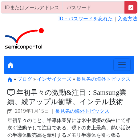
ID・パスワードを忘れた
｜
入会方法
»
ブログ
»
インサイダーズ
»
長見晃の海外トピックス
年初早々の激動&注目：Samsung業
績、続アップル衝撃、インテル技術
2019年1月15日 ｜
長見晃の海外トピックス
年初早々のこと、半導体業界には米中摩擦の渦中にて相
次ぐ激動そして注目である。現下の史上最高、熱い活況
の半導体販売高を牽引するメモリ半導体を引っ張る