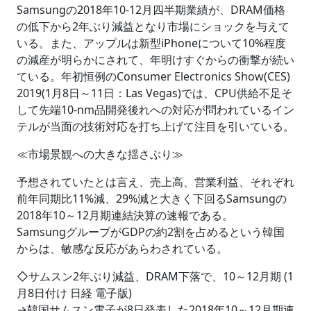
Samsungの2018年10-12月四半期業績が、DRAM価格
の低下から2年ぶり減益となり市場にショックを与えて
いる。また、アップルは新型iPhoneについて10%程度
の減産が明らかにされて、年明けすぐからの衝撃が続い
ている。年初恒例のConsumer Electronics Show(CES)
2019(1月8日～11日：Las Vegas)では、CPU供給不足そ
して先端10-nm品開発後れへの対応が問われているイン
テルが当面の技術対応を打ち上げて注目を引いている。
≪市場景観への大きな揺さぶり≫
予想されていたとは言え、売上高、営業利益、それぞれ
前年同期比11%減、29%減と大きく下回るSamsungの
2018年10～12月期連結決算の速報である。
SamsungグループがGDPの約2割を占めるという韓国
からは、敏感な反応があらわされている。
◇サムスン2年ぶり減益、DRAM下落で、10～12月期 (1
月8日付け 日経 電子版)
→韓国サムスン電子が8日発表した2018年10～12月期連