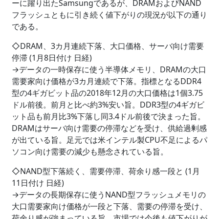
ーに躍り出たSamsungであるが、DRAMおよびNAND
フラッシュともに引き続く値下がりの現況が以下の通り
である。
◇DRAM、3カ月連続下落、大口価格、サーバ向け需要
停滞 (1月8日付け 日経)
→データの一時保存に使う半導体メモリ、DRAMの大口
需要家向け価格が3カ月連続で下落。指標となるDDR4
型の4ギガビット品の2018年12月の大口価格は1個3.75
ドル前後。前月と比べ約3%安い旨。DDR3型の4ギガビ
ット品も前月比3%下落し同3.4ドル前後で決まった旨。
DRAMはサーバ向け需要の停滞などを受け、供給過剰感
が出ている旨。足元では米インテル製CPU不足によるパ
ソコン向け需要の減少も懸念されている旨。
◇NAND型下落続く、需要停滞、荷余り感一段と (1月
11日付け 日経)
→データの長期保存に使うNAND型フラッシュメモリの
大口需要家向け価格が一段と下落、需要の停滞を受け、
荷余り感が強まっている旨。市場では今後も値下がりが