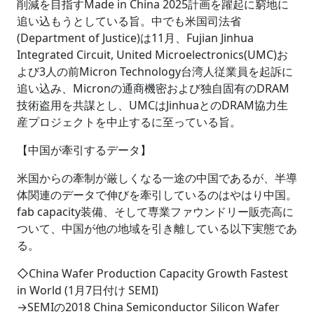
削減を目指すMade in China 2025計画を躍起に窮地に
追い込もうとしている旨。中でも米国司法省
(Department of Justice)は11月、Fujian Jinhua
Integrated Circuit, United Microelectronics(UMC)お
よび3人の前Micron Technology台湾人従業員を起訴に
追い込み、Micronの通商機密および独自固有のDRAM
技術盗用を共謀とし、UMCはJinhuaとのDRAM協力生
産プロジェクトを中止するに至っている旨。
【中国が牽引するデータ】
米国からの牽制が厳しくなる一途の中国であるが、半導
体関連のデータで伸びを牽引しているのはやはり中国。
fab capacity装備、そして専業ファウンドリー販売高に
ついて、中国が他の地域を引き離している以下実態であ
る。
◇China Wafer Production Capacity Growth Fastest
in World (1月7日付け SEMI)
→SEMIの2018 China Semiconductor Silicon Wafer