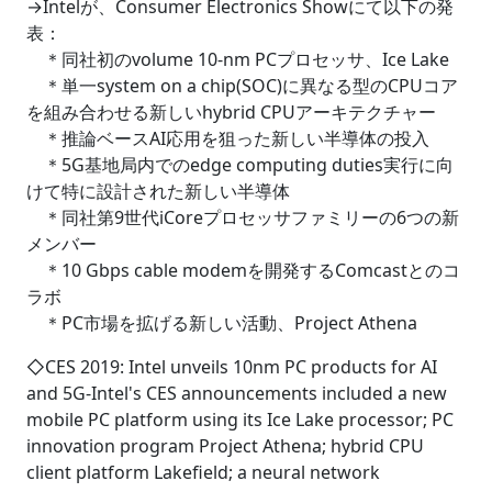
→Intelが、Consumer Electronics Showにて以下の発
表：
＊同社初のvolume 10-nm PCプロセッサ、Ice Lake
＊単一system on a chip(SOC)に異なる型のCPUコア
を組み合わせる新しいhybrid CPUアーキテクチャー
＊推論ベースAI応用を狙った新しい半導体の投入
＊5G基地局内でのedge computing duties実行に向
けて特に設計された新しい半導体
＊同社第9世代iCoreプロセッサファミリーの6つの新
メンバー
＊10 Gbps cable modemを開発するComcastとのコ
ラボ
＊PC市場を拡げる新しい活動、Project Athena
◇CES 2019: Intel unveils 10nm PC products for AI
and 5G-Intel's CES announcements included a new
mobile PC platform using its Ice Lake processor; PC
innovation program Project Athena; hybrid CPU
client platform Lakefield; a neural network