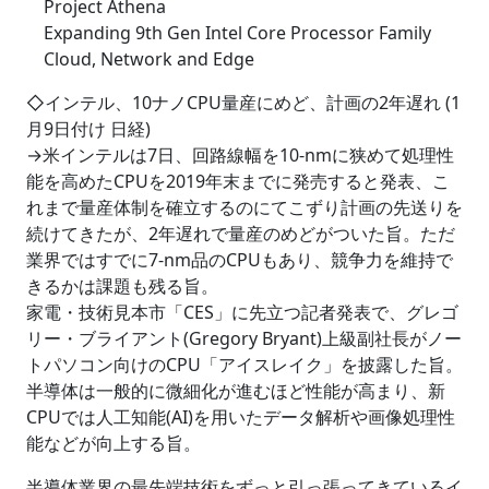
Project Athena
Expanding 9th Gen Intel Core Processor Family
Cloud, Network and Edge
◇インテル、10ナノCPU量産にめど、計画の2年遅れ (1
月9日付け 日経)
→米インテルは7日、回路線幅を10-nmに狭めて処理性
能を高めたCPUを2019年末までに発売すると発表、こ
れまで量産体制を確立するのにてこずり計画の先送りを
続けてきたが、2年遅れで量産のめどがついた旨。ただ
業界ではすでに7-nm品のCPUもあり、競争力を維持で
きるかは課題も残る旨。
家電・技術見本市「CES」に先立つ記者発表で、グレゴ
リー・ブライアント(Gregory Bryant)上級副社長がノー
トパソコン向けのCPU「アイスレイク」を披露した旨。
半導体は一般的に微細化が進むほど性能が高まり、新
CPUでは人工知能(AI)を用いたデータ解析や画像処理性
能などが向上する旨。
半導体業界の最先端技術をずっと引っ張ってきているイ