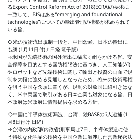
るExport Control Reform Act of 2018(ECRA)の要求に
一致して、BISはある“emerging and foundational
technologies”についての輸出管理の構築が求められて
いる旨。
◇米の技術流出規制一段と、中国念頭、日本の輸出に
も網 (1月11日付け 日経 電子版)
→米国が先端技術の国外流出に幅広く網をかける旨。安
全保障を目的とする国防権限法に基づき、人工知能(AI)
やロボットなど先端技術に関して輸出と投資の両面で規
制を大幅に強める見通しとなったため。将来の技術覇権
を狙う中国を念頭に置くが、規制の対象国に線引きはな
く、米中両国で取引がある日本企業も対象になる旨。日
本政府は米政府に情報提供を求める方針。
◇中国に半導体技術漏洩、台湾、独BASFの6人逮捕 (1
月8日付け 日経)
→台湾の内政部(内政省)刑事局は7日、半導体製造に使
う特殊な化学品の技術を中国企業に漏洩した営業秘密法