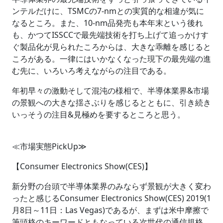
ンテルだけに、TSMCの7-nmとの実質的な相違が気に
なるところ。また、10-nm品発売も本年末という後れ
も、かつてISSCCで最先端技術を打ち上げて追っかけす
ぐ製品化が見られたころからは、大きな乖離を感じると
ころがある。一律にはいかなくなった現下の最先端の進
む先に、いろいろ考えながらの注目である。
年初早々の激動そして混沌の様相で、半導体業界&市場
の景観への大きな揺さぶりを感じるとともに、引き続き
いっそうの注目&見極めを要するところと思う。
≪市場実態PickUp≫
【Consumer Electronics Show(CES)】
新分野の台頭で半導体業界のみならず景観が大きく変わ
ったと感じるConsumer Electronics Show(CES) 2019(1
月8日～11日：Las Vegas)であるが、まずは米中摩擦で
筆頭格のキーワードともなっている次世代の通信規格、