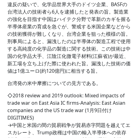
違反の疑いで、化学品世界大手のドイツ企業、BASFの
台湾法人の技術者ら6人を逮捕したと発表の旨。製造業
の強化を目指す中国はハイテク分野で革新のカギを握る
半導体産業の育成を急ぐが、警戒する米国企業などから
の技術獲得が難しくなり、台湾企業を狙った模様の旨。
刑事局によると、漏洩したのは半導体の製造工程で使用
する高純度の化学品の製造に関する技術。この技術は中
国の化学品大手、江陰江化微電子材料(江蘇省)が最近、
新工場を立ち上げた際に使われた旨。漏洩した技術の価
値は1億ユーロ(約120億円)に相当する旨。
台湾発の米中摩擦についての見方である。
◇2018 review and 2019 outlook: Mixed impacts of
trade war on East Asia IC firms-Analysis: East Asian
companies and the US trade war (1月9日付け
DIGITIMES)
→中国と米国の間の貿易戦争が貿易赤字問題を越えてエ
スカレート、Trump政権は中国の輸入半導体への依存