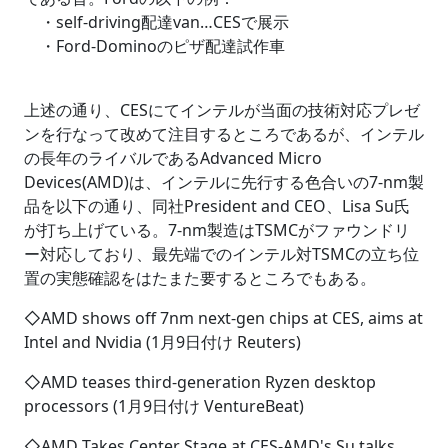
・self-driving配達van…CESで展示
・Ford-Dominoのピザ配達試作車
上述の通り、CESにてインテルが当面の技術対応プレゼ
ンを行なって改めて注目するところであるが、インテル
の長年のライバルであるAdvanced Micro
Devices(AMD)は、インテルに先行する色合いの7-nm製
品を以下の通り、同社President and CEO、Lisa Su氏
が打ち上げている。7-nm製造はTSMCがファウンドリ
ー対応しており、最先端でのインテル対TSMCの立ち位
置の実態確認をはたまた要するところでもある。
◇AMD shows off 7nm next-gen chips at CES, aims at
Intel and Nvidia (1月9日付け Reuters)
◇AMD teases third-generation Ryzen desktop
processors (1月9日付け VentureBeat)
◇AMD Takes Center Stage at CES-AMD's Su talks