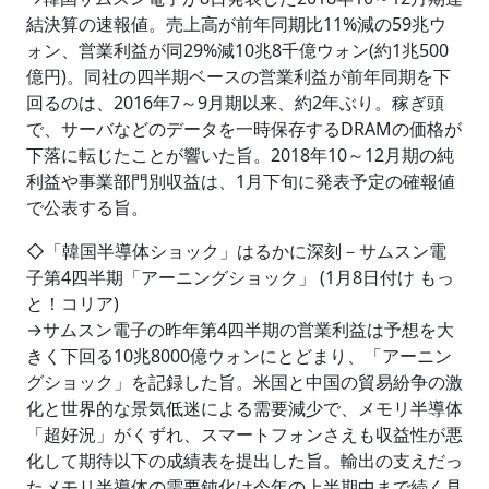
結決算の速報値。売上高が前年同期比11%減の59兆ウ
ォン、営業利益が同29%減10兆8千億ウォン(約1兆500
億円)。同社の四半期ベースの営業利益が前年同期を下
回るのは、2016年7～9月期以来、約2年ぶり。稼ぎ頭
で、サーバなどのデータを一時保存するDRAMの価格が
下落に転じたことが響いた旨。2018年10～12月期の純
利益や事業部門別収益は、1月下旬に発表予定の確報値
で公表する旨。
◇「韓国半導体ショック」はるかに深刻－サムスン電
子第4四半期「アーニングショック」 (1月8日付け もっ
と！コリア)
→サムスン電子の昨年第4四半期の営業利益は予想を大
きく下回る10兆8000億ウォンにとどまり、「アーニン
グショック」を記録した旨。米国と中国の貿易紛争の激
化と世界的な景気低迷による需要減少で、メモリ半導体
「超好況」がくずれ、スマートフォンさえも収益性が悪
化して期待以下の成績表を提出した旨。輸出の支えだっ
たメモリ半導体の需要鈍化は今年の上半期中まで続く見