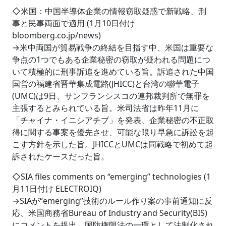
◇米国：中国半導体企業の情報窃取疑惑で新戦略、刑
事と民事両面で適用 (1月10日付け
bloomberg.co.jp/news)
→米中両国が貿易戦争の終結を目指す中、米国は重要な
争点の1つでもある企業秘密の窃取が疑われる問題につ
いて積極的に刑事訴追を進めている旨。訴追された中国
国営の福建省晋華集成電路(JHICC)と台湾の聯華電子
(UMC)は9日、サンフランシスコの連邦裁判所で無罪を
主張するとみられている旨。米司法省は昨年11月に
「チャイナ・イニシアチブ」を発表、企業秘密の不正取
得に関する事案を優先させ、可能な限り早急に訴訟を起
こす方針を示した旨。JHICCとUMCは同戦略で初めて起
訴されたケースだった旨。
◇SIA files comments on “emerging” technologies (1
月11日付け ELECTROIQ)
→SIAが“emerging”技術のルール作り案の事前通知に反
応、米国商務省Bureau of Industry and Security(BIS)
にコメントを提出、国防権限法の一環として法制化され