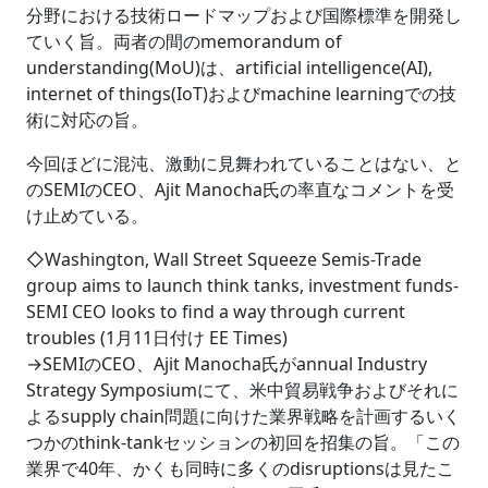
分野における技術ロードマップおよび国際標準を開発し
ていく旨。両者の間のmemorandum of
understanding(MoU)は、artificial intelligence(AI),
internet of things(IoT)およびmachine learningでの技
術に対応の旨。
今回ほどに混沌、激動に見舞われていることはない、と
のSEMIのCEO、Ajit Manocha氏の率直なコメントを受
け止めている。
◇Washington, Wall Street Squeeze Semis-Trade
group aims to launch think tanks, investment funds-
SEMI CEO looks to find a way through current
troubles (1月11日付け EE Times)
→SEMIのCEO、Ajit Manocha氏がannual Industry
Strategy Symposiumにて、米中貿易戦争およびそれに
よるsupply chain問題に向けた業界戦略を計画するいく
つかのthink-tankセッションの初回を招集の旨。「この
業界で40年、かくも同時に多くのdisruptionsは見たこ