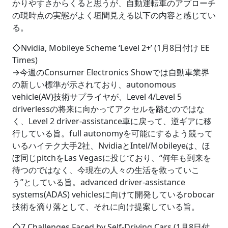
かりやすさからくると思うが、自動運転車のアプローチ
の現時点の実態がよく垣間見える以下の内容と感じてい
る。
◇Nvidia, Mobileye Scheme ‘Level 2+’ (1月8日付け EE
Times)
→今週のConsumer Electronics Showでは自動車業界
の新しい標準が示されており、autonomous
vehicle(AV)技術サプライヤが、Level 4/Level 5
driverlessの将来に向かってアクセルを踏むのではな
く、Level 2 driver-assistance車に戻って、逆ギアに移
行している旨。full autonomyを可能にするよう競って
いるハイテク大手2社、NvidiaとIntel/Mobileyeは、ほ
ぼ同じpitchをLas Vegasに投じており、“何年も到来を
待つのではなく、今現在の人々の生活を救っていこ
う”としている旨。advanced driver-assistance
systems(ADAS) vehiclesに向けて開発しているrobocar
技術を滴り落として、それに向け提案している旨。
◇7 Challenges Faced by Self-Driving Cars (1月8日付