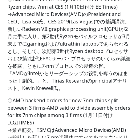
Ryzen chips, 7nm at CES (1月10日付け EE Times)
→Advanced Micro Devices(AMD)のPresident and
CEO、Lisa Su氏、CES 2019(Las Vegas)での基調講演。
新しいRadeon VII graphics processing unit(GPU)が2
月に手に入り、第2世代Ryzenモバイルプロセッサが3月
末までにgamingおよびultrathin laptopsであらわれる
とし、そして、次期第3世代Ryzen desktopプロセッサ
および第2世代EPYCサーバ・プロセッサのいくらか詳細
を披露、ともに7-nmプロセスでの製造の旨。
「AMDがIntelからリーダーシップの役割を奪うのはま
ったく劇的。」と、Tirias Researchのprincipalアナリ
スト、Kevin Krewell氏。
◇AMD backend orders for new 7nm chips split
between 3 firms-AMD said to divide assembly orders
for its 7nm chips among 3 firms (1月11日付け
DIGITIMES)
→業界筋発。TSMCはAdvanced Micro Devices(AMD)
が設計した新しい7-nm半導体のすべてをファウンドリ