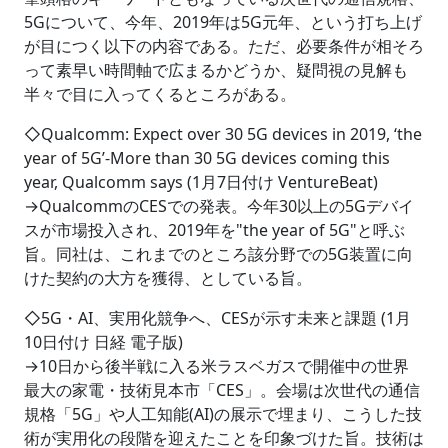
5Gについて、今年、2019年は5G元年、という打ち上げ
が目につく以下の内容である。ただ、必要条件が相そろ
って素早い時間軸で広まるかどうか、疑問視の見解も
半々で目に入ってくるところがある。
◇Qualcomm: Expect over 30 5G devices in 2019, ‘the
year of 5G’-More than 30 5G devices coming this
year, Qualcomm says (1月7日付け VentureBeat)
→QualcommのCESでの発表。今年30以上の5Gデバイ
スが市場投入され、2019年を"the year of 5G"と呼ぶ
旨。同社は、これまでのところ該分野での5G装置に向
けた契約の大方を獲得、としている旨。
◇5G・AI、実用化競争へ、CESが示す未来と課題 (1月
10日付け 日経 電子版)
→10日から後半戦に入る米ラスベガスで開催中の世界
最大の家電・技術見本市「CES」。会場は次世代の通信
規格「5G」や人工知能(AI)の展示で埋まり、こうした技
術が実用化の段階を迎えたことを印象づけた旨。技術は