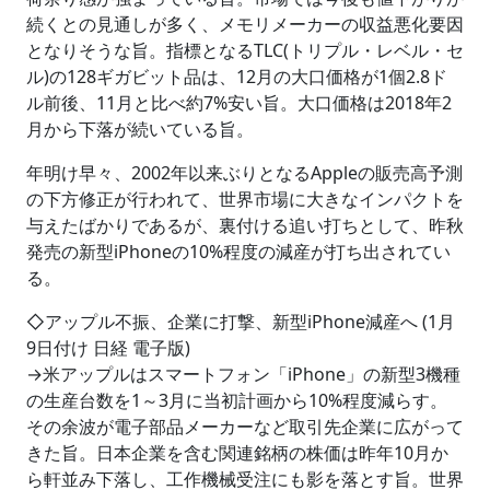
続くとの見通しが多く、メモリメーカーの収益悪化要因
となりそうな旨。指標となるTLC(トリプル・レベル・セ
ル)の128ギガビット品は、12月の大口価格が1個2.8ド
ル前後、11月と比べ約7%安い旨。大口価格は2018年2
月から下落が続いている旨。
年明け早々、2002年以来ぶりとなるAppleの販売高予測
の下方修正が行われて、世界市場に大きなインパクトを
与えたばかりであるが、裏付ける追い打ちとして、昨秋
発売の新型iPhoneの10%程度の減産が打ち出されてい
る。
◇アップル不振、企業に打撃、新型iPhone減産へ (1月
9日付け 日経 電子版)
→米アップルはスマートフォン「iPhone」の新型3機種
の生産台数を1～3月に当初計画から10%程度減らす。
その余波が電子部品メーカーなど取引先企業に広がって
きた旨。日本企業を含む関連銘柄の株価は昨年10月か
ら軒並み下落し、工作機械受注にも影を落とす旨。世界