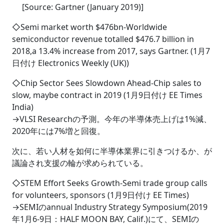
[Source: Gartner (January 2019)]
◇Semi market worth $476bn-Worldwide
semiconductor revenue totalled $476.7 billion in
2018,a 13.4% increase from 2017, says Gartner. (1月7
日付け Electronics Weekly (UK))
◇Chip Sector Sees Slowdown Ahead-Chip sales to
slow, maybe contract in 2019 (1月9日付け EE Times
India)
→VLSI Researchの予測。今年の半導体売上げは1%減、
2020年には7%増と回復。
次に、若い人材を如何に半導体業界に引きつけるか、が
議論され支援の輪が求められている。
◇STEM Effort Seeks Growth-Semi trade group calls
for volunteers, sponsors (1月9日付け EE Times)
→SEMIのannual Industry Strategy Symposium(2019
年1月6-9日：HALF MOON BAY, Calif.)にて、SEMIの