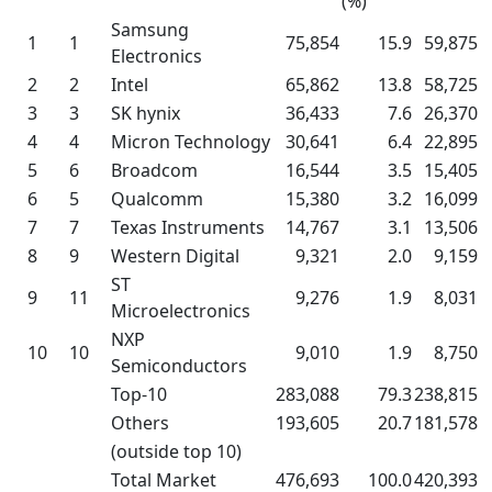
(%)
Samsung
1
1
75,854
15.9
59,875
Electronics
2
2
Intel
65,862
13.8
58,725
3
3
SK hynix
36,433
7.6
26,370
4
4
Micron Technology
30,641
6.4
22,895
5
6
Broadcom
16,544
3.5
15,405
6
5
Qualcomm
15,380
3.2
16,099
7
7
Texas Instruments
14,767
3.1
13,506
8
9
Western Digital
9,321
2.0
9,159
ST
9
11
9,276
1.9
8,031
Microelectronics
NXP
10
10
9,010
1.9
8,750
Semiconductors
Top-10
283,088
79.3
238,815
Others
193,605
20.7
181,578
(outside top 10)
Total Market
476,693
100.0
420,393