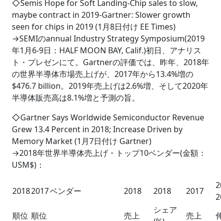
◇Semis Hope for Soft Landing-Chip sales to slow,
maybe contract in 2019-Gartner: Slower growth
seen for chips in 2019 (1月8日付け EE Times)
→SEMIのannual Industry Strategy Symposium(2019
年1月6-9日：HALF MOON BAY, Calif.)初日、アナリス
ト・プレゼンにて。Gartnerの評価では、昨年、2018年
の世界半導体市場売上げが、2017年から13.4%増の
$476.7 billion。2019年売上げは2.6%増、そして2020年
半導体販売高は8.1%増と予測の旨。
◇Gartner Says Worldwide Semiconductor Revenue
Grew 13.4 Percent in 2018; Increase Driven by
Memory Market (1月7日付け Gartner)
→2018年世界半導体売上げ・トップ10ベンダー(金額：
USM$)：
2
2018
2017
ベンダー
2018
2018
2017
2
シェア
順位
順位
売上
売上
伸