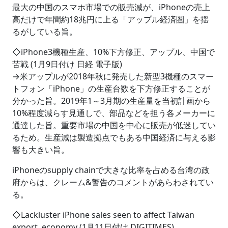
最大の中国のスマホ市場での販売減が、iPhoneの売上
高だけで年間約18兆円に上る「アップル経済圏」を揺
るがしている旨。
◇iPhone3機種生産、10%下方修正、アップル、中国で
苦戦 (1月9日付け 日経 電子版)
→米アップルが2018年秋に発売した新型3機種のスマー
トフォン「iPhone」の生産台数を下方修正することが
分かった旨。2019年1～3月期の生産量を当初計画から
10%程度減らす見通しで、部品などを担う各メーカーに
通達した旨。重要市場の中国を中心に販売が低迷してい
るため。生産減は製造拠点でもある中国経済に与える影
響も大きい旨。
iPhoneのsupply chainで大きな比率を占める台湾の政
府からは、クレーム&警告のコメントがあらわされてい
る。
◇Lackluster iPhone sales seen to affect Taiwan
export, economy (1月11日付け DIGITIMES)