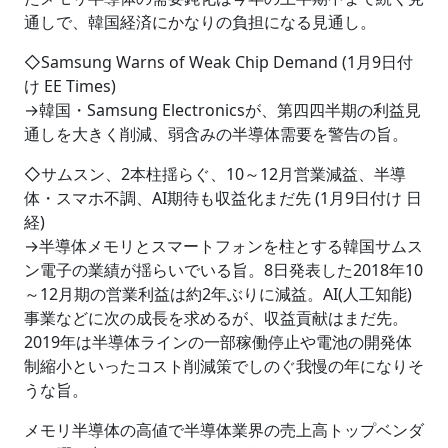
通しで、韓国経済にかなりの負担になる見通し。
◇Samsung Warns of Weak Chip Demand (1月9日付
け EE Times)
→韓国・Samsung Electronicsが、第四四半期の利益見
通しを大きく削減、弱含みの半導体需要を警告の旨。
◇サムスン、2本柱揺らぐ、10～12月営業減益、半導
体・スマホ不調、AI期待も収益化まだ先 (1月9日付け 日
経)
→半導体メモリとスマートフォンを柱とする韓国サムス
ン電子の業績が揺らいでいる旨。8日発表した2018年10
～12月期の営業利益は約2年ぶりに減益。AI(人工知能)
事業などに次の成長を求めるが、収益貢献はまだ先。
2019年は半導体ラインの一部稼働停止や電池の開発体
制縮小といったコスト削減策でしのぐ我慢の年になりそ
うな旨。
メモリ半導体の高値で半導体業界の売上高トップベンダ