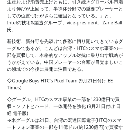
生産および消費売上げともに、引き続きグローバル市場
より伸びが上回って、半導体分野での重要プレーヤーと
しての位置づけがさらに確固となっている。」と、
Intelの技術&製造グループ、vice-president、Zane Ball
氏。
新技術、新分野を先駆けて多彩に切り開いてきているグ
ーグルであるが、こんどは台湾・HTCのスマホ事業の一
部を買収して、本格的なアップル対抗に乗り出す戦略が
うかがえている。中国プレーヤーの台頭が目覚ましいこ
の領域での今後に展開に注目である。
◇Google Buys HTC's Pixel Team (9月21日付け EE
Times)
◇グーグル、HTCのスマホ事業の一部を1230億円で買
収－ソフトとハード、一体開発を強化 (9月21日付け 日
経 電子版)
→米グーグルは21日、台湾の宏達国際電子(HTC)のスマ
ートフォン事業の一部を11億ドル(約1230億円)で買収す