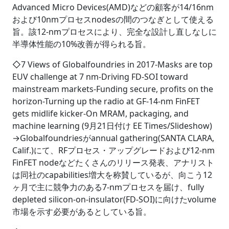
Advanced Micro Devices(AMD)などの顧客が14/16nm
および10nmプロセスnodesの間のつなぎとして使える
旨。該12-nmプロセスにより、完全な設計し直しなしに
半導体性能の10%改善が得られる旨。
◇7 Views of Globalfoundries in 2017-Masks are top
EUV challenge at 7 nm-Driving FD-SOI toward
mainstream markets-Funding secure, profits on the
horizon-Turning up the radio at GF-14-nm FinFET
gets midlife kicker-On MRAM, packaging, and
machine learning (9月21日付け EE Times/Slideshow)
→Globalfoundriesがannual gathering(SANTA CLARA,
Calif.)にて、RFプロセス・アップグレードおよび12-nm
FinFET nodeなどたくさんのリリース発表、アナリスト
は同社のcapabilities増大を称賛しているが、向こう12
ヶ月で主に競争力のある7-nmプロセスを届け、fully
depleted silicon-on-insulator(FD-SOI)に向けたvolume
市場を示す必要があるとしている旨。