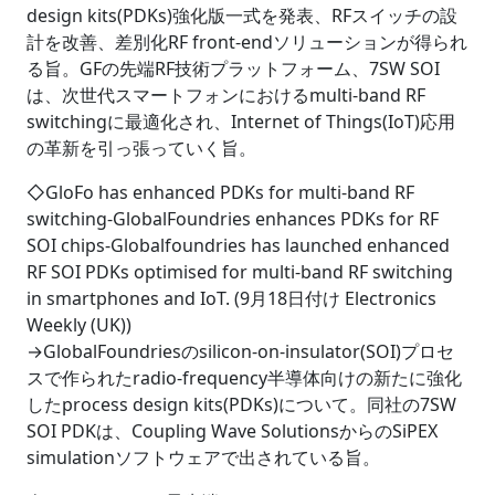
design kits(PDKs)強化版一式を発表、RFスイッチの設
計を改善、差別化RF front-endソリューションが得られ
る旨。GFの先端RF技術プラットフォーム、7SW SOI
は、次世代スマートフォンにおけるmulti-band RF
switchingに最適化され、Internet of Things(IoT)応用
の革新を引っ張っていく旨。
◇GloFo has enhanced PDKs for multi-band RF
switching-GlobalFoundries enhances PDKs for RF
SOI chips-Globalfoundries has launched enhanced
RF SOI PDKs optimised for multi-band RF switching
in smartphones and IoT. (9月18日付け Electronics
Weekly (UK))
→GlobalFoundriesのsilicon-on-insulator(SOI)プロセ
スで作られたradio-frequency半導体向けの新たに強化
したprocess design kits(PDKs)について。同社の7SW
SOI PDKは、Coupling Wave SolutionsからのSiPEX
simulationソフトウェアで出されている旨。