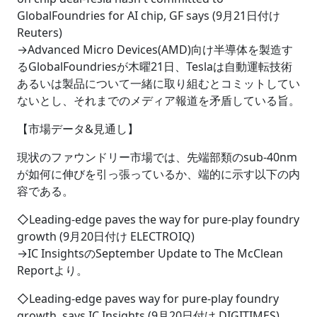
GlobalFoundries for AI chip, GF says (9月21日付け
Reuters)
→Advanced Micro Devices(AMD)向け半導体を製造す
るGlobalFoundriesが木曜21日、Teslaは自動運転技術
あるいは製品について一緒に取り組むとコミットしてい
ないとし、それまでのメディア報道を矛盾している旨。
【市場データ&見通し】
現状のファウンドリー市場では、先端部類のsub-40nm
が如何に伸びを引っ張っているか、端的に示す以下の内
容である。
◇Leading-edge paves the way for pure-play foundry
growth (9月20日付け ELECTROIQ)
→IC InsightsのSeptember Update to The McClean
Reportより。
◇Leading-edge paves way for pure-play foundry
growth, says IC Insights (9月20日付け DIGITIMES)