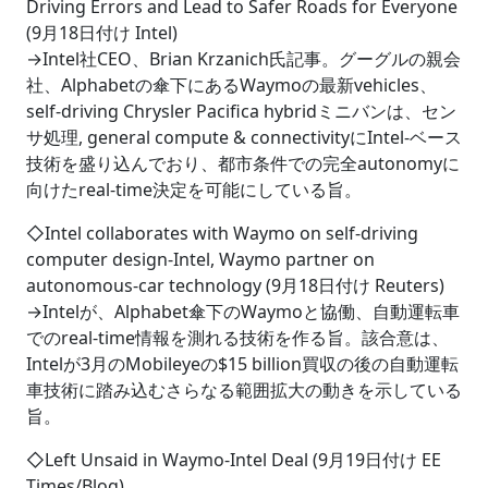
Driving Errors and Lead to Safer Roads for Everyone
(9月18日付け Intel)
→Intel社CEO、Brian Krzanich氏記事。グーグルの親会
社、Alphabetの傘下にあるWaymoの最新vehicles、
self-driving Chrysler Pacifica hybridミニバンは、セン
サ処理, general compute & connectivityにIntel-ベース
技術を盛り込んでおり、都市条件での完全autonomyに
向けたreal-time決定を可能にしている旨。
◇Intel collaborates with Waymo on self-driving
computer design-Intel, Waymo partner on
autonomous-car technology (9月18日付け Reuters)
→Intelが、Alphabet傘下のWaymoと協働、自動運転車
でのreal-time情報を測れる技術を作る旨。該合意は、
Intelが3月のMobileyeの$15 billion買収の後の自動運転
車技術に踏み込むさらなる範囲拡大の動きを示している
旨。
◇Left Unsaid in Waymo-Intel Deal (9月19日付け EE
Times/Blog)