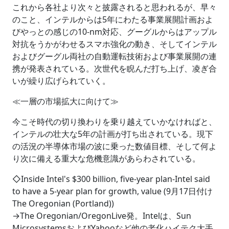
これから各社より次々と披露されると思われるが、早々
のこと、インテルからは5年にわたる事業展開計画およ
びやっとの感じの10-nm対応、グーグルからはアップル
対抗をうかがわせるスマホ強化の動き、そしてインテル
およびグーグル両社の自動運転技術および事業展開の連
携が発表されている。次世代を睨んだ打ち上げ、凌ぎ合
いが繰り広げられていく。
≪一層の市場拡大に向けて≫
今こそ時代の切り換わりを乗り越えていかなければと、
インテルの壮大な5年の計画が打ち出されている。現下
の活況の半導体市場の波に乗った数値目標、そして何よ
り次に備える重大な危機意識があらわされている。
◇Inside Intel's $300 billion, five-year plan-Intel said
to have a 5-year plan for growth, value (9月17日付け
The Oregonian (Portland))
→The Oregonian/OregonLive発。Intelは、Sun
MicrosystemsおよびYahooなど他の老化ハイテク大手