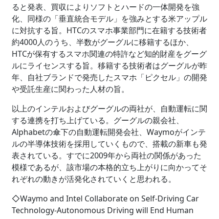
ると発表、買収によりソフトとハードの一体開発を強
化、同様の「垂直統合モデル」を強みとする米アップル
に対抗する旨。HTCのスマホ事業部門に在籍する技術者
約4000人のうち、半数がグーグルに移籍するほか、
HTCが保有するスマホ関連の特許など知的財産をグーグ
ルにライセンスする旨。移籍する技術者はグーグルが昨
年、自社ブランドで発売したスマホ「ピクセル」の開発
や受託生産に関わった人材の旨。
以上のインテルおよびグーグルの両社が、自動運転に関
する連携を打ち上げている。グーグルの親会社、
Alphabetの傘下の自動運転開発会社、Waymoがインテ
ルの半導体技術を採用していくもので、搭載の新車も発
表されている。すでに2009年から両社の関係があった
模様であるが、該市場の本格的立ち上がりに向かってそ
れぞれの動きが活発化されていくと思われる。
◇Waymo and Intel Collaborate on Self-Driving Car
Technology-Autonomous Driving will End Human