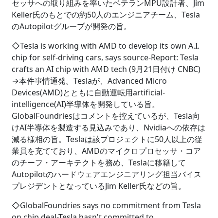
セッサへの取り組みを率いたベテランMPU設計者、Jim
Keller氏のもとでの約50人のエンジニアチーム、Tesla
のAutopilotグループが開発の旨。
◇Tesla is working with AMD to develop its own A.I.
chip for self-driving cars, says source-Report: Tesla
crafts an AI chip with AMD tech (9月21日付け CNBC)
→本件事情通発。Teslaが、Advanced Micro
Devices(AMD)とともに自動運転用artificial-
intelligence(AI)半導体を開発している旨。
GlobalFoundriesはコメントを控えているが、Tesla向
けAI半導体を製造する見込みであり、Nvidiaへの依存は
減る様相の旨。Teslaは該プロジェクトに50人以上の従
業員を充てており、AMDのマイクロプロセッサ・コア
のチーフ・アーキテクトを務め、Teslaに移籍して
Autopilotのハードウェアエンジニアリング担当バイス
プレジデントとなっているJim Keller氏などの旨。
◇GlobalFoundries says no commitment from Tesla
on chip deal-Tesla hasn't committed to