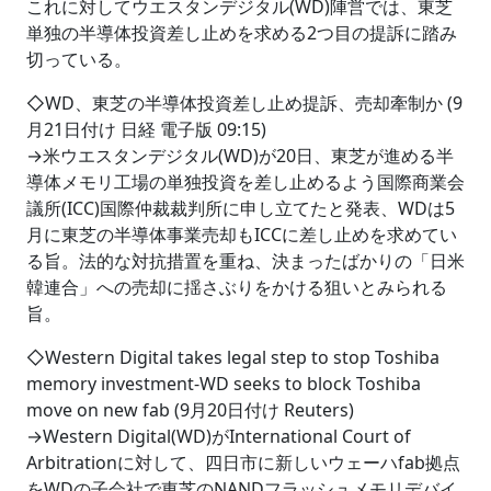
これに対してウエスタンデジタル(WD)陣営では、東芝
単独の半導体投資差し止めを求める2つ目の提訴に踏み
切っている。
◇WD、東芝の半導体投資差し止め提訴、売却牽制か (9
月21日付け 日経 電子版 09:15)
→米ウエスタンデジタル(WD)が20日、東芝が進める半
導体メモリ工場の単独投資を差し止めるよう国際商業会
議所(ICC)国際仲裁裁判所に申し立てたと発表、WDは5
月に東芝の半導体事業売却もICCに差し止めを求めてい
る旨。法的な対抗措置を重ね、決まったばかりの「日米
韓連合」への売却に揺さぶりをかける狙いとみられる
旨。
◇Western Digital takes legal step to stop Toshiba
memory investment-WD seeks to block Toshiba
move on new fab (9月20日付け Reuters)
→Western Digital(WD)がInternational Court of
Arbitrationに対して、四日市に新しいウェーハfab拠点
をWDの子会社で東芝のNANDフラッシュメモリデバイ