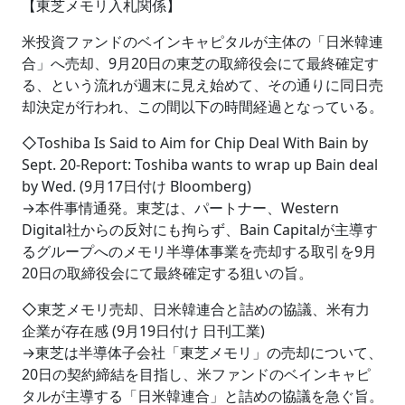
【東芝メモリ入札関係】
米投資ファンドのベインキャピタルが主体の「日米韓連
合」へ売却、9月20日の東芝の取締役会にて最終確定す
る、という流れが週末に見え始めて、その通りに同日売
却決定が行われ、この間以下の時間経過となっている。
◇Toshiba Is Said to Aim for Chip Deal With Bain by
Sept. 20-Report: Toshiba wants to wrap up Bain deal
by Wed. (9月17日付け Bloomberg)
→本件事情通発。東芝は、パートナー、Western
Digital社からの反対にも拘らず、Bain Capitalが主導す
るグループへのメモリ半導体事業を売却する取引を9月
20日の取締役会にて最終確定する狙いの旨。
◇東芝メモリ売却、日米韓連合と詰めの協議、米有力
企業が存在感 (9月19日付け 日刊工業)
→東芝は半導体子会社「東芝メモリ」の売却について、
20日の契約締結を目指し、米ファンドのベインキャピ
タルが主導する「日米韓連合」と詰めの協議を急ぐ旨。