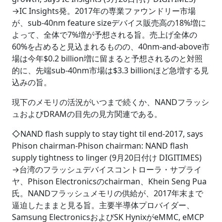
→IC Insights発。2017年の専業ファウンドリー市場
が、sub-40nm feature sizeデバイス販売高の18%増に
よって、全体で7%増が予想される旨。売上げ全体の
60%を占めると見込まれるものの、40nm-and-above市
場は今年$0.2 billion増に留まると予想されるのと対照
的に、先端sub-40nm市場は$3.3 billionほど急増する見
込みの旨。
現下のメモリの活況がいつまで続くか、NANDフラッシ
ュおよびDRAMの目先の見方関連である。
◇NAND flash supply to stay tight til end-2017, says
Phison chairman-Phison chairman: NAND flash
supply tightness to linger (9月20日付け DIGITIMES)
→台湾のフラッシュデバイスコントローラ・サプライ
ヤ、Phison Electronicsのchairman、Khein Seng Pua
氏。NANDフラッシュメモリの供給が、2017年末まで
逼迫したままと見る旨。主要半導体プロバイダー、
Samsung ElectronicsおよびSK HynixがeMMC, eMCP