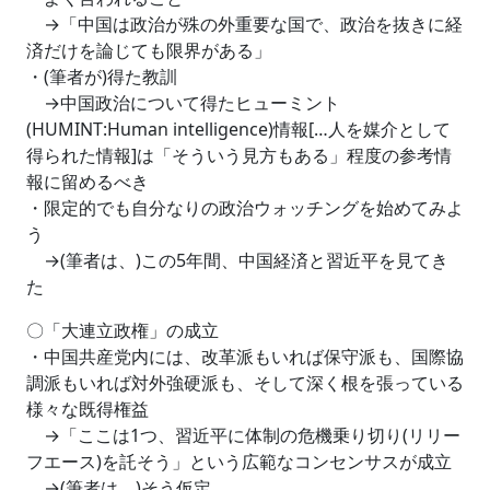
→「中国は政治が殊の外重要な国で、政治を抜きに経
済だけを論じても限界がある」
・(筆者が)得た教訓
→中国政治について得たヒューミント
(HUMINT:Human intelligence)情報[…人を媒介として
得られた情報]は「そういう見方もある」程度の参考情
報に留めるべき
・限定的でも自分なりの政治ウォッチングを始めてみよ
う
→(筆者は、)この5年間、中国経済と習近平を見てき
た
〇「大連立政権」の成立
・中国共産党内には、改革派もいれば保守派も、国際協
調派もいれば対外強硬派も、そして深く根を張っている
様々な既得権益
→「ここは1つ、習近平に体制の危機乗り切り(リリー
フエース)を託そう」という広範なコンセンサスが成立
→(筆者は、)そう仮定