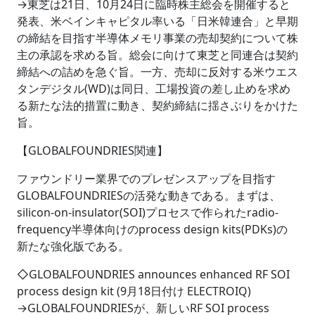
→東芝は21日、10月24日に臨時株主総会を開催すると
発表、米ベインキャピタル率いる「日米韓連合」と早期
の締結を目指す半導体メモリ事業の売却契約について株
主の承認を求める旨。総会に向けて東芝と同連合は契約
締結への詰めを急ぐ旨。一方、売却に反対する米ウエス
タンデジタル(WD)は同日、工場投資の差し止めを求め
る新たな法的措置に動き、契約締結に揺さぶりをかけた
旨。
【GLOBALFOUNDRIES関連】
ファウンドリー業界でのプレゼンスアップを目指す
GLOBALFOUNDRIESの活発な動きである。まずは、
silicon-on-insulator(SOI)プロセスで作られたradio-
frequency半導体向けのprocess design kits(PDKs)の
新たな強化版である。
◇GLOBALFOUNDRIES announces enhanced RF SOI
process design kit (9月18日付け ELECTROIQ)
→GLOBALFOUNDRIESが、新しいRF SOI process