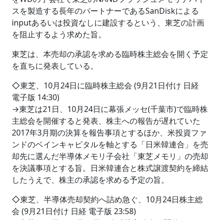
スを製造する長年のパートナーであるSanDiskによる
inputあるいは投資なしに建設するという、東芝の計画
を阻止するよう求めた旨。
東芝は、本売却の承認を求める臨時株主総会を開く予定
を直ちに発表している。
◇東芝、10月24日に臨時株主総会 (9月21日付け 日経
電子版 14:30)
→東芝は21日、10月24日に幕張メッセ(千葉市)で臨時株
主総会を開催すると発表、株主への報告が遅れていた
2017年3月期の決算を報告事項とするほか、米投資ファ
ンドのベインキャピタルを軸とする「日米韓連合」を売
却先に選んだ半導体メモリ子会社「東芝メモリ」の売却
を決議事項とする旨。日米韓連合と株式譲渡契約を締結
したうえで、株主の承認を求める予定の旨。
◇東芝、半導体売却契約へ詰め急ぐ、10月24日株主総
会 (9月21日付け 日経 電子版 23:58)