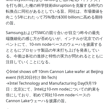
を打ち倒した種の科学技術disruptionを克服する時代の
転換点に同社があるとしている旨。同社は、市場価値を
向こう5年にわたって75%増の$300 billionに高める期待
の旨。
SamsungおよびTSMCの競り合いが目立つ昨今の最先
端微細化の感じ方が否めないが、インテルが北京でのイ
ベントにて、10-nm nodeベースのウェーハを披露する
とともにプロセッサ製品の年末打ち上げを発表してい
る。今後は各社の進捗と特性の実力が問われるとともに
注目していくことになる。
◇Intel shows off 10nm Cannon Lake wafer at Beijing
event (9月20日付け Bit-Tech)
→Intel Technology and Manufacturing Day(9月19
日：北京)にて、Intelは10-nm nodeについての約束を
倍にしており、初めて同社10-nm nodeベースの
Cannon Lakeウェーハを披露の旨。