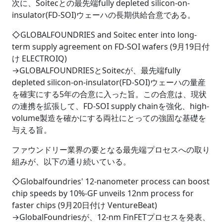
次に、Soitecとの最先端fully depleted silicon-on-
insulator(FD-SOI)ウェーハの長期供給合意である。
◇GLOBALFOUNDRIES and Soitec enter into long-
term supply agreement on FD-SOI wafers (9月19日付
け ELECTROIQ)
→GLOBALFOUNDRIESとSoitecが、最先端fully
depleted silicon-on-insulator(FD-SOI)ウェーハの量産
を確実にする5年の合意に入った旨。この合意は、現状
の連携を拡張して、FD-SOI supply chainを強化、high-
volume製造を確かにする両社にとっての強固な基礎を
与える旨。
ファウンドリー業界の要となる最先端プロセスへの取り
組みが、以下の通り続いている。
◇Globalfoundries' 12-nanometer process can boost
chip speeds by 10%-GF unveils 12nm process for
faster chips (9月20日付け VentureBeat)
→GlobalFoundriesが、12-nm FinFETプロセスを発表、