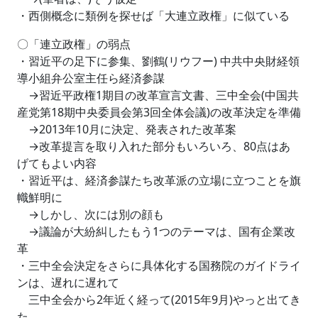
・西側概念に類例を探せば「大連立政権」に似ている
〇「連立政権」の弱点
・習近平の足下に参集、劉鶴(リウフー) 中共中央財経領
導小組弁公室主任ら経済参謀
→習近平政権1期目の改革宣言文書、三中全会(中国共
産党第18期中央委員会第3回全体会議)の改革決定を準備
→2013年10月に決定、発表された改革案
→改革提言を取り入れた部分もいろいろ、80点はあ
げてもよい内容
・習近平は、経済参謀たち改革派の立場に立つことを旗
幟鮮明に
→しかし、次には別の顔も
→議論が大紛糾したもう1つのテーマは、国有企業改
革
・三中全会決定をさらに具体化する国務院のガイドライ
ンは、遅れに遅れて
三中全会から2年近く経って(2015年9月)やっと出てき
た