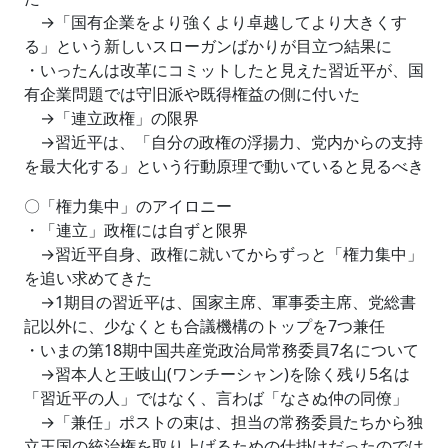
→「国有企業をより強くより卓越してより大きくす
る」という新しいスローガンばかりが目立つ結果に
・いったんは改革にコミットしたと見えた習近平が、国
有企業問題では守旧派や既得権益の側に付いた
→「連立政権」の限界
→習近平は、「自分の政権の浮揚力、党内からの支持
を最大化する」という行動原理で動いていると見るべき
〇「権力集中」のアイロニー
・「連立」政権には自ずと限界
→習近平自身、政権に就いてからずっと「権力集中」
を追い求めてきた
→1期目の習近平は、国家主席、軍事委主席、党総書
記以外に、少なくとも合議機構のトップを7つ兼任
・いまの第18期中国共産党政治局常務委員7名について
→習本人と王岐山(ワンチーシャン)を除く残り5名は
「習近平の人」ではなく、言わば「なさぬ仲の同僚」
→「兼任」ポストの束は、担当の常務委員たちから独
立王国の統治権を取り上げるための仕掛けだったのでは