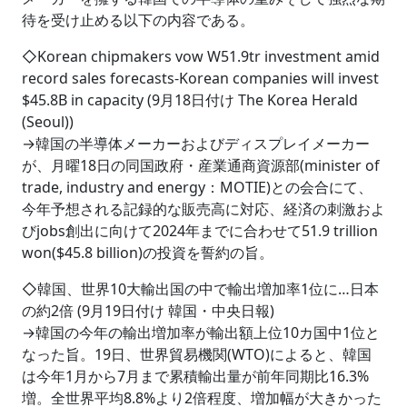
待を受け止める以下の内容である。
◇Korean chipmakers vow W51.9tr investment amid
record sales forecasts-Korean companies will invest
$45.8B in capacity (9月18日付け The Korea Herald
(Seoul))
→韓国の半導体メーカーおよびディスプレイメーカー
が、月曜18日の同国政府・産業通商資源部(minister of
trade, industry and energy：MOTIE)との会合にて、
今年予想される記録的な販売高に対応、経済の刺激およ
びjobs創出に向けて2024年までに合わせて51.9 trillion
won($45.8 billion)の投資を誓約の旨。
◇韓国、世界10大輸出国の中で輸出増加率1位に…日本
の約2倍 (9月19日付け 韓国・中央日報)
→韓国の今年の輸出増加率が輸出額上位10カ国中1位と
なった旨。19日、世界貿易機関(WTO)によると、韓国
は今年1月から7月まで累積輸出量が前年同期比16.3%
増。全世界平均8.8%より2倍程度、増加幅が大きかった