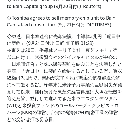
to Bain Capital group (9月20日付け Reuters)
◇Toshiba agrees to sell memory-chip unit to Bain
Capital-led consortium (9月21日付け DIGITIMES)
◇東芝、日米韓連合に売却決議、半導体2兆円「近日中
に契約」 (9月21日付け 日経 電子版 01:29)
→東芝は20日、半導体メモリ子会社「東芝メモリ」売
却に向けて、米投資会社のベインキャピタルが中心の
「日米韓連合」と株式譲渡契約を結ぶことを決議したと
発表、「近日中」に契約を締結するとしている旨。買収
総額は2兆円で、契約が完了すれば懸案の債務超過の解
消へ前進する旨。昨年末に米原子力事業の巨額損失が発
覚して以来、揺れ続けた東芝の経営再建は大きな転機を
迎えた旨。並行して進めてきた米ウエスタンデジタル
(WD)と米投資ファンドのコールバーグ・クラビス・ロ
バーツ(KKR)の陣営、台湾の鴻海(ﾎﾝﾊｲ)精密工業の陣営
との交渉は打ち切る旨。