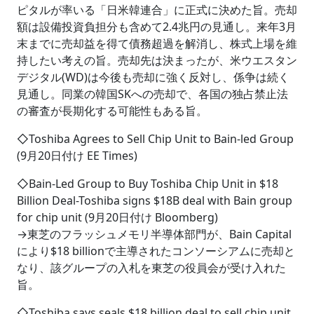
ピタルが率いる「日米韓連合」に正式に決めた旨。売却
額は設備投資負担分も含めて2.4兆円の見通し。来年3月
末までに売却益を得て債務超過を解消し、株式上場を維
持したい考えの旨。売却先は決まったが、米ウエスタン
デジタル(WD)は今後も売却に強く反対し、係争は続く
見通し。同業の韓国SKへの売却で、各国の独占禁止法
の審査が長期化する可能性もある旨。
◇Toshiba Agrees to Sell Chip Unit to Bain-led Group
(9月20日付け EE Times)
◇Bain-Led Group to Buy Toshiba Chip Unit in $18
Billion Deal-Toshiba signs $18B deal with Bain group
for chip unit (9月20日付け Bloomberg)
→東芝のフラッシュメモリ半導体部門が、Bain Capital
により$18 billionで主導されたコンソーシアムに売却と
なり、該グループの入札を東芝の役員会が受け入れた
旨。
◇Toshiba says seals $18 billion deal to sell chip unit