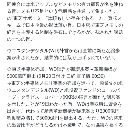
同連合には米アップルなどメモリの有力顧客が名を連ね
る旨。メモリ不足という危機感を共通して集まったこ
の“東芝サポーター”は頼もしい存在である一方、買収ス
キームで日本企業の影は薄い旨。日本勢で東芝メモリの
経営を主導する体制を盤石にできるかが、残された課題
の一つの旨。
ウエスタンデジタル(WD)陣営からは直前に新たな譲歩
案が出されたが、結果的には取り上げられていない。
◇東芝半導体売却、WD陣営が新譲歩案－革新機構が
5000億円拠出 (9月20日付け 日経 電子版 00:30)
→東芝の半導体メモリ事業の売却を巡って、協業先の米
ウエスタンデジタル(WD)と米投資ファンドのコールバ
ーグ・クラビス・ロバーツ(KKR)の陣営が新たな譲歩案
を示したことが19日わかった旨。WDは買収時に資金を
出さず、代わって産業革新機構が従来案より2000億円
程度積み増して5000億円を拠出する。ただ、WDの将来
の出資比率がどうなるかは不透明で、なお協議を要する