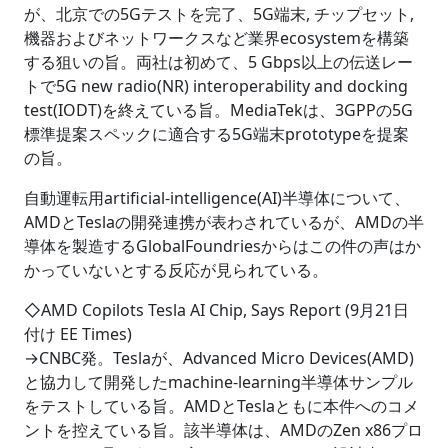
が、北京での5Gテストを完了、5G端末, チップセット,
機器およびネットワークスなど業界ecosystemを構築
する狙いの旨。両社は初めて、5 Gbps以上の伝送レー
トで5G new radio(NR) interoperability and docking
test(IODT)を終えている旨。MediaTekは、3GPPの5G
標準提案スペックに適合する5G端末prototypeを提案
の旨。
自動運転用artificial-intelligence(AI)半導体について、
AMDとTeslaの開発連携が表わされているが、AMDの半
導体を製造するGlobalFoundriesからはこの件の声はか
かっていないとする反応が見られている。
◇AMD Copilots Tesla AI Chip, Says Report (9月21日
付け EE Times)
→CNBC発。Teslaが、Advanced Micro Devices(AMD)
と協力して開発したmachine-learning半導体サンプル
をテストしている旨。AMDとTeslaともに本件へのコメ
ントを控えている旨。該半導体は、AMDのZen x86プロ