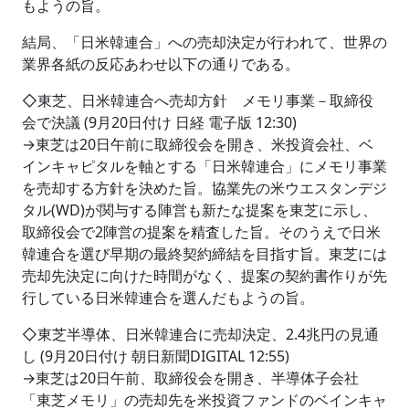
もようの旨。
結局、「日米韓連合」への売却決定が行われて、世界の
業界各紙の反応あわせ以下の通りである。
◇東芝、日米韓連合へ売却方針 メモリ事業－取締役
会で決議 (9月20日付け 日経 電子版 12:30)
→東芝は20日午前に取締役会を開き、米投資会社、ベ
インキャピタルを軸とする「日米韓連合」にメモリ事業
を売却する方針を決めた旨。協業先の米ウエスタンデジ
タル(WD)が関与する陣営も新たな提案を東芝に示し、
取締役会で2陣営の提案を精査した旨。そのうえで日米
韓連合を選び早期の最終契約締結を目指す旨。東芝には
売却先決定に向けた時間がなく、提案の契約書作りが先
行している日米韓連合を選んだもようの旨。
◇東芝半導体、日米韓連合に売却決定、2.4兆円の見通
し (9月20日付け 朝日新聞DIGITAL 12:55)
→東芝は20日午前、取締役会を開き、半導体子会社
「東芝メモリ」の売却先を米投資ファンドのベインキャ