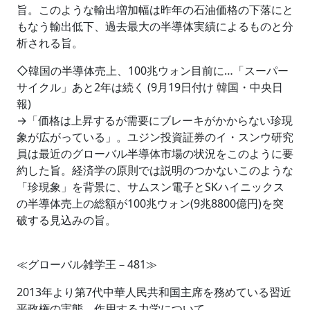
旨。このような輸出増加幅は昨年の石油価格の下落にと
もなう輸出低下、過去最大の半導体実績によるものと分
析される旨。
◇韓国の半導体売上、100兆ウォン目前に…「スーパー
サイクル」あと2年は続く (9月19日付け 韓国・中央日
報)
→「価格は上昇するが需要にブレーキがかからない珍現
象が広がっている」。ユジン投資証券のイ・スンウ研究
員は最近のグローバル半導体市場の状況をこのように要
約した旨。経済学の原則では説明のつかないこのような
「珍現象」を背景に、サムスン電子とSKハイニックス
の半導体売上の総額が100兆ウォン(9兆8800億円)を突
破する見込みの旨。
≪グローバル雑学王－481≫
2013年より第7代中華人民共和国主席を務めている習近
平政権の実態、作用する力学について、