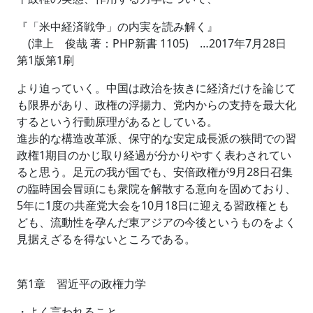
『「米中経済戦争」の内実を読み解く』
(津上 俊哉 著：PHP新書 1105) …2017年7月28日
第1版第1刷
より迫っていく。中国は政治を抜きに経済だけを論じて
も限界があり、政権の浮揚力、党内からの支持を最大化
するという行動原理があるとしている。
進歩的な構造改革派、保守的な安定成長派の狭間での習
政権1期目のかじ取り経過が分かりやすく表わされてい
ると思う。足元の我が国でも、安倍政権が9月28日召集
の臨時国会冒頭にも衆院を解散する意向を固めており、
5年に1度の共産党大会を10月18日に迎える習政権とも
ども、流動性を孕んだ東アジアの今後というものをよく
見据えざるを得ないところである。
第1章 習近平の政権力学
・よく言われること