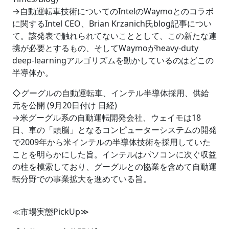
→自動運転車技術についてのIntelのWaymoとのコラボ
に関するIntel CEO、Brian Krzanich氏blog記事につい
て。該発表で触れられてないこととして、この新たな連
携が必要とするもの、そしてWaymoがheavy-duty
deep-learningアルゴリズムを動かしているのはどこの
半導体か。
◇グーグルの自動運転車、インテル半導体採用、供給
元を公開 (9月20日付け 日経)
→米グーグル系の自動運転開発会社、ウェイモは18
日、車の「頭脳」となるコンピューターシステムの開発
で2009年から米インテルの半導体技術を採用していた
ことを明らかにした旨。インテルはパソコンに次ぐ収益
の柱を模索しており、グーグルとの協業を含めて自動運
転分野での事業拡大を進めている旨。
≪市場実態PickUp≫