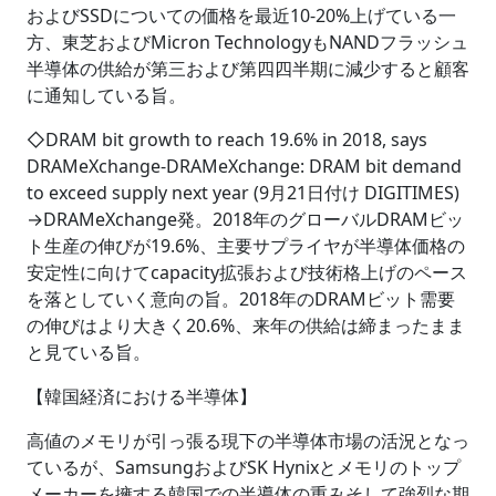
およびSSDについての価格を最近10-20%上げている一
方、東芝およびMicron TechnologyもNANDフラッシュ
半導体の供給が第三および第四四半期に減少すると顧客
に通知している旨。
◇DRAM bit growth to reach 19.6% in 2018, says
DRAMeXchange-DRAMeXchange: DRAM bit demand
to exceed supply next year (9月21日付け DIGITIMES)
→DRAMeXchange発。2018年のグローバルDRAMビッ
ト生産の伸びが19.6%、主要サプライヤが半導体価格の
安定性に向けてcapacity拡張および技術格上げのペース
を落としていく意向の旨。2018年のDRAMビット需要
の伸びはより大きく20.6%、来年の供給は締まったまま
と見ている旨。
【韓国経済における半導体】
高値のメモリが引っ張る現下の半導体市場の活況となっ
ているが、SamsungおよびSK Hynixとメモリのトップ
メーカーを擁する韓国での半導体の重みそして強烈な期