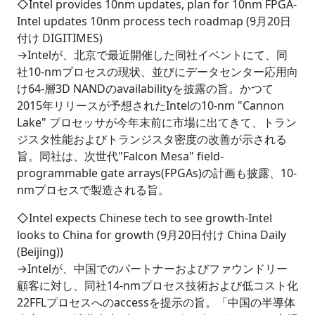
◇Intel provides 10nm updates, plan for 10nm FPGA-
Intel updates 10nm process tech roadmap (9月20日
付け DIGITIMES)
→Intelが、北京で最近開催した同社イベントにて、同
社10-nmプロセスの現状、並びにデータセンター応用向
け64-層3D NANDのavailabilityを披露の旨。かつて
2015年リリースが予想されたIntelの10-nm "Cannon
Lake" プロセッサが今年末前に市場に出てきて、トラン
ジスタ性能およびトランジスタ密度の改善が示される
旨。同社は、次世代"Falcon Mesa" field-
programmable gate arrays(FPGAs)の計画も披露、10-
nmプロセスで製造される旨。
◇Intel expects Chinese tech to see growth-Intel
looks to China for growth (9月20日付け China Daily
(Beijing))
→Intelが、中国でのパートナーおよびファウンドリー
顧客に対し、同社14-nmプロセス技術および低コスト化
22FFLプロセスへのaccessを提示の旨。「中国の半導体