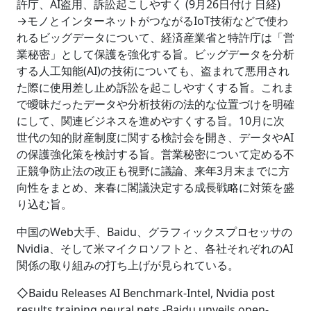
許庁、AI盗用、訴訟起こしやすく (9月26日付け 日経)
→モノとインターネットがつながるIoT技術などで使わ
れるビッグデータについて、経済産業省と特許庁は「営
業秘密」として保護を強化する旨。ビッグデータを分析
する人工知能(AI)の技術についても、盗まれて悪用され
た際に使用差し止め訴訟を起こしやすくする旨。これま
で曖昧だったデータや分析技術の法的な位置づけを明確
にして、関連ビジネスを進めやすくする旨。10月に次
世代の知的財産制度に関する検討会を開き、データやAI
の保護強化策を検討する旨。営業秘密について定める不
正競争防止法の改正も視野に議論、来年3月末までに方
向性をまとめ、来春に閣議決定する成長戦略に対策を盛
り込む旨。
中国のWeb大手、Baidu、グラフィックスプロセッサの
Nvidia、そして米マイクロソフトと、各社それぞれのAI
関係の取り組みの打ち上げが見られている。
◇Baidu Releases AI Benchmark-Intel, Nvidia post
results training neural nets -Baidu unveils open-