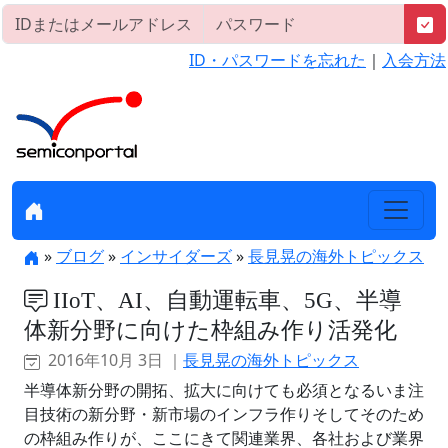
ID・パスワードを忘れた
｜
入会方法
»
ブログ
»
インサイダーズ
»
長見晃の海外トピックス
IIoT、AI、自動運転車、5G、半導
体新分野に向けた枠組み作り活発化
2016年10月 3日 ｜
長見晃の海外トピックス
半導体新分野の開拓、拡大に向けても必須となるいま注
目技術の新分野・新市場のインフラ作りそしてそのため
の枠組み作りが、ここにきて関連業界、各社および業界