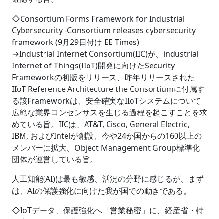
◇Consortium Forms Framework for Industrial
Cybersecurity -Consortium releases cybersecurity
framework (9月29日付け EE Times)
→Industrial Internet Consortium(IIC)が、industrial
Internet of Things(IIoT)開発に向けたSecurity
Frameworkの初版をリリース、昨年リリースされた
IIoT Reference Architecture the Consortiumに付属す
る該Frameworkは、安全確実なIIoTシステムについて
広範な業界コンセンサスを生じる過程を起こすことを求
めている旨。IICは、AT&T, Cisco, General Electric,
IBM, およびIntelが創設、今や24か国からの160以上の
メンバーに拡大、Object Management Group標準化
団体が運営している旨。
人工知能(AI)は最も敏感、活況の分野に感じるが、まず
は、AIの保護強化に向けた我が国での動きである。
◇IoTデータ、保護強化へ「営業秘密」に、経産省・特