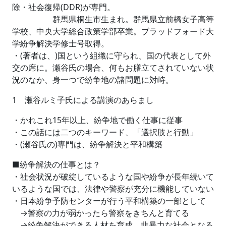
除・社会復帰(DDR)が専門。
群馬県桐生市生まれ。群馬県立前橋女子高等
学校、中央大学総合政策学部卒業。ブラッドフォード大
学紛争解決学修士号取得。
・(著者は、)国という組織に守られ、国の代表として外
交の席に。瀬谷氏の場合、何もお膳立てされていない状
況のなか、身一つで紛争地の諸問題に対峙。
1 瀬谷ルミ子氏による講演のあらまし
・かれこれ15年以上、紛争地で働く仕事に従事
・この話には二つのキーワード、「選択肢と行動」
・(瀬谷氏の)専門は、紛争解決と平和構築
■紛争解決の仕事とは？
・社会状況が破綻しているような国や紛争が長年続いて
いるような国では、法律や警察が充分に機能していない
・日本紛争予防センターが行う平和構築の一部として
→警察の力が弱かったら警察をきちんと育てる
→紛争解決ができる人材を育成、非暴力な社会となる