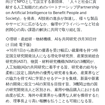
向けてNPOとして設立する新団体、「人々と社会に貢
献する人工知能のためのパートナーシップ(Partnership
on Artificial Intelligence to Benefit People and
Society)」を発表、AI技術の進歩が加速し、様々な製品
やサービスに広がるなか、倫理やプライバシーなど社会
的関心の高い課題の解決に共同で取り組む旨。
◇理研・産総研・物材機構、AIを共同研究 (9月30日付
け 日経 電子版)
→10月1日から政府の優遇を受け幅広い裁量権を持つ特
定国立研究開発法人になる理化学研究所、産業技術総合
研究所(AIST)、物質・材料研究機構(NIMS)の3機関が、
人工知能(AI)の共同研究に着手する旨。研究者の給与を
柔軟に設定し国内外の優秀な研究者を集め、産業界など
の協力を得てAIに学習させるデータを集積。新薬や新素
材の開発に役立つAIの実現を目指す旨。3機関は他の国
の研究開発法人と区別され、雇用や物品購入における自
由度が拡大、海外や産業界から優秀な人材を獲得するた
め、理事長より高い報酬を払うことも可能になる旨。