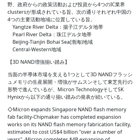
野、政府からの政策活動および投資から4つのIC業界
clustersが形成されている旨。次の通りそれぞれ中国の
4つの主要活動地域に位置している旨。
Yangtze River Delta：揚子江デルタ地帯
Pearl River Delta：珠江デルタ地帯
Beijing-Tianjin Bohai Sea(渤海)地域
Central-Western地域
【3D NAND増強揃い踏み】
当面の半導体市場を支える1つとして3D NANDフラッシ
ュメモリの生産展開・増強がサムスンそして東芝先行の
形勢で進んでいるが、Micron TechnologyそしてSK
Hynixから以下の通り揃い踏みの発表が続いている。
◇Micron expands Singapore NAND flash memory
fab facility-Chipmaker has completed expansion
works on its NAND flash memory fabrication facility,
estimated to cost US$4 billion "over a number of
years".-Micron completes $4B expansion of