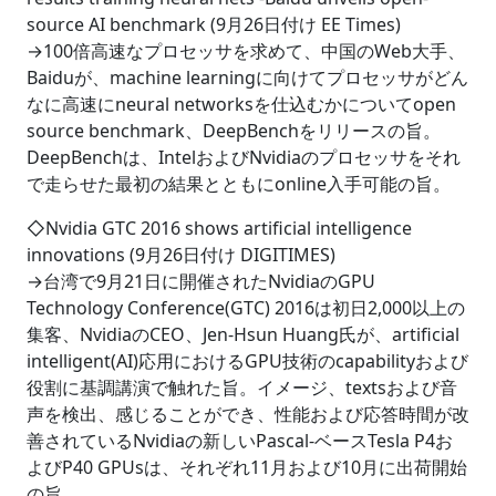
source AI benchmark (9月26日付け EE Times)
→100倍高速なプロセッサを求めて、中国のWeb大手、
Baiduが、machine learningに向けてプロセッサがどん
なに高速にneural networksを仕込むかについてopen
source benchmark、DeepBenchをリリースの旨。
DeepBenchは、IntelおよびNvidiaのプロセッサをそれ
で走らせた最初の結果とともにonline入手可能の旨。
◇Nvidia GTC 2016 shows artificial intelligence
innovations (9月26日付け DIGITIMES)
→台湾で9月21日に開催されたNvidiaのGPU
Technology Conference(GTC) 2016は初日2,000以上の
集客、NvidiaのCEO、Jen-Hsun Huang氏が、artificial
intelligent(AI)応用におけるGPU技術のcapabilityおよび
役割に基調講演で触れた旨。イメージ、textsおよび音
声を検出、感じることができ、性能および応答時間が改
善されているNvidiaの新しいPascal-ベースTesla P4お
よびP40 GPUsは、それぞれ11月および10月に出荷開始
の旨。