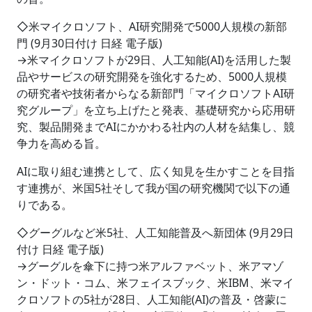
◇米マイクロソフト、AI研究開発で5000人規模の新部
門 (9月30日付け 日経 電子版)
→米マイクロソフトが29日、人工知能(AI)を活用した製
品やサービスの研究開発を強化するため、5000人規模
の研究者や技術者からなる新部門「マイクロソフトAI研
究グループ」を立ち上げたと発表、基礎研究から応用研
究、製品開発までAIにかかわる社内の人材を結集し、競
争力を高める旨。
AIに取り組む連携として、広く知見を生かすことを目指
す連携が、米国5社そして我が国の研究機関で以下の通
りである。
◇グーグルなど米5社、人工知能普及へ新団体 (9月29日
付け 日経 電子版)
→グーグルを傘下に持つ米アルファベット、米アマゾ
ン・ドット・コム、米フェイスブック、米IBM、米マイ
クロソフトの5社が28日、人工知能(AI)の普及・啓蒙に