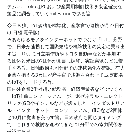
テムportfolioはPCおよび産業用制御技術を安全確実な
製品に調合していくmilestoneである旨。
◇日米独、IoT規格を標準化、産学官で連携 (9月27日付
け 日経 電子版)
→あらゆるモノをインターネットでつなぐ「IoT」分野
で、日米が連携して国際規格や標準技術の策定に乗り出
す旨。10月に日立製作所やトヨタ自動車などが参加す
る団体と米国の2団体が覚書に調印、実証実験などに着
手する旨。日独政府も同分野での連携強化を確認、有力
企業を抱える3カ国が産学官で歩調を合わせて成長市場
のIoTをリードする旨。
国内外企業2千社超と総務省、経済産業省などでつくる
「IoT推進コンソーシアム」が、米ゼネラル・エレクト
リック(GE)やインテルなどが設立した「インダストリア
ル・インターネット・コンソーシアム」(IIC)など2団体
と10月に覚書を交わす旨。日独政府も同じタイミング
で、これまで検討を進めてきたIoT分野での協力関係を
確認する旨。