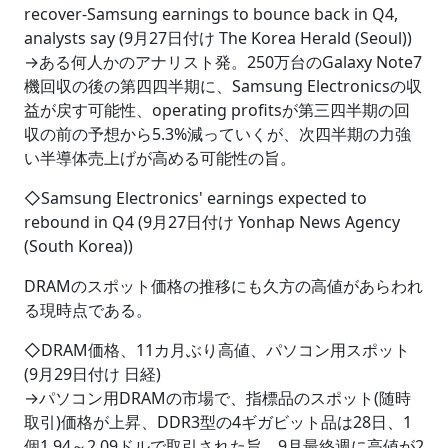
recover-Samsung earnings to bounce back in Q4,
analysts say (9月27日付け The Korea Herald (Seoul))
→ある何人かのアナリスト発。250万台のGalaxy Note7
機回収の後の第四四半期に、Samsung Electronicsの収
益が戻す可能性、operating profitsが第三四半期の回
収の前の予想から5.3%減っていくが、次四半期の力強
い半導体売上げが高める可能性の旨。
◇Samsung Electronics' earnings expected to
rebound in Q4 (9月27日付け Yonhap News Agency
(South Korea))
DRAMのスポット価格の推移にも久方の高値があらわれ
る現時点である。
◇DRAM価格、11カ月ぶり高値、パソコン用スポット
(9月29日付け 日経)
→パソコン用DRAMの市場で、指標品のスポット(随時
取引)価格が上昇、DDR3型の4ギガビット品は28日、1
個1.94～2.09ドルで取引された旨。9月最終週に高値が2