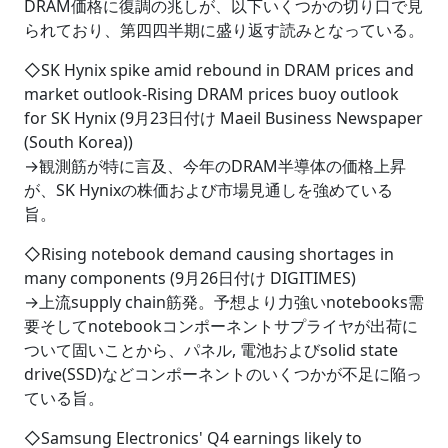
DRAM価格に復調の兆しが、以下いくつかの切り口で見
られており、第四四半期に盛り返す読みとなっている。
◇SK Hynix spike amid rebound in DRAM prices and
market outlook-Rising DRAM prices buoy outlook
for SK Hynix (9月23日付け Maeil Business Newspaper
(South Korea))
→観測筋が特に言及、今年のDRAM半導体の価格上昇
が、SK Hynixの株価および市場見通しを強めている
旨。
◇Rising notebook demand causing shortages in
many components (9月26日付け DIGITIMES)
→上流supply chain筋発。予想より力強いnotebooks需
要そしてnotebookコンポーネントサプライヤが出荷に
ついて固いことから、パネル, 電池およびsolid state
drive(SSD)などコンポーネントのいくつかが不足に陥っ
ている旨。
◇Samsung Electronics' Q4 earnings likely to