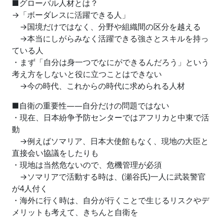
■グローバル人材とは？
→「ボーダレスに活躍できる人」
→国境だけではなく、分野や組織間の区分を越える
→本当にしがらみなく活躍できる強さとスキルを持っ
ている人
・まず「自分は身一つでなにができるんだろう」という
考え方をしないと役に立つことはできない
→今の時代、これからの時代に求められる人材
■自衛の重要性――自分だけの問題ではない
・現在、日本紛争予防センターではアフリカと中東で活
動
→例えばソマリア、日本大使館もなく、現地の大臣と
直接会い協議をしたりも
・現地は当然危ないので、危機管理が必須
→ソマリアで活動する時は、(瀬谷氏)一人に武装警官
が4人付く
・海外に行く時は、自分が行くことで生じるリスクやデ
メリットも考えて、きちんと自衛を