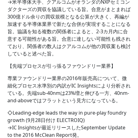
→米半導体大手、クアルコムがオランダのNXPセミコン
ダクターズの買収を協議している旨。合意がまとまれば
300億ドル余りの買収規模となる公算が大きく、再編が
加速する半導体業界で新たな合併が実現することになる
旨。協議を知る複数の関係者によると、2-3カ月内に合
意する可能性がある旨。合意に達しない可能性も残され
ており、関係者の数人はクアルコムが他の買収案も検討
していると述べた旨。
【先端プロセスが引っ張るファウンドリー業界】
専業ファウンドリー業界の2016年販売高について、微
細化プロセス水準別の内訳がIC Insightsにより分析され
ている。先端sub-40nmは23%増と伸びる一方、40nm-
and-aboveではフラットという見方になっている。
◇Leading-edge leads the way in pure-play foundry
growth (9月28日付け ELECTROIQ)
→IC Insightsが最近リリースしたSeptember Update
to the 2016 McClean Report発。