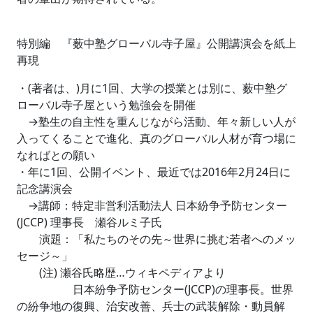
特別編 『薮中塾グローバル寺子屋』公開講演会を紙上
再現
・(著者は、)月に1回、大学の授業とは別に、薮中塾グ
ローバル寺子屋という勉強会を開催
→塾生の自主性を重んじながら活動、年々新しい人が
入ってくることで進化、真のグローバル人材が育つ場に
なればとの願い
・年に1回、公開イベント、最近では2016年2月24日に
記念講演会
→講師：特定非営利活動法人 日本紛争予防センター
(JCCP) 理事長 瀬谷ルミ子氏
演題：「私たちのその先～世界に挑む若者へのメッ
セージ～」
(注) 瀬谷氏略歴…ウィキペディアより
日本紛争予防センター(JCCP)の理事長。世界
の紛争地の復興、治安改善、兵士の武装解除・動員解