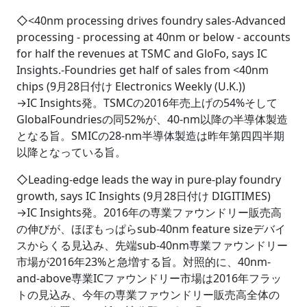
◇<40nm processing drives foundry sales-Advanced
processing - processing at 40nm or below - accounts
for half the revenues at TSMC and GloFo, says IC
Insights.-Foundries get half of sales from <40nm
chips (9月28日付け Electronics Weekly (U.K.))
→IC Insights発。TSMCの2016年売上げの54%そして
GlobalFoundriesの同52%が、40-nm以降の半導体製造
となる旨。SMICの28-nm半導体製造は昨年第四四半期
以降となっている旨。
◇Leading-edge leads the way in pure-play foundry
growth, says IC Insights (9月28日付け DIGITIMES)
→IC Insights発。2016年の専業ファウンドリー販売高
の伸びが、ほぼもっぱらsub-40nm feature sizeデバイ
スからくる見込み、先端sub-40nm専業ファウンドリー
市場が2016年23%と急増する旨。対照的に、40nm-
and-above専業ICファウンドリー市場は2016年フラッ
トの見込み、今年の専業ファウンドリー販売高全体の