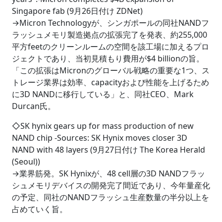
Singapore fab (9月26日付け ZDNet)
→Micron Technologyが、シンガポールの同社NANDフ
ラッシュメモリ製造拠点の拡張完了を発表、約255,000
平方feetのクリーンルームの空間を該工場に加えるプロ
ジェクトであり、当初見積もり費用が$4 billionの旨。
「この拡張はMicronのグローバル戦略の重要な1つ、ス
トレージ業界は効率、capacityおよび性能を上げるため
に3D NANDに移行している」と、同社CEO、Mark
Durcan氏。
◇SK hynix gears up for mass production of new
NAND chip -Sources: SK Hynix moves closer 3D
NAND with 48 layers (9月27日付け The Korea Herald
(Seoul))
→業界筋発。SK Hynixが、48 cell層の3D NANDフラッ
シュメモリデバイスの開発完了間近であり、今年量産化
の予定、同社のNANDフラッシュ生産数量の半分以上を
占めていく旨。