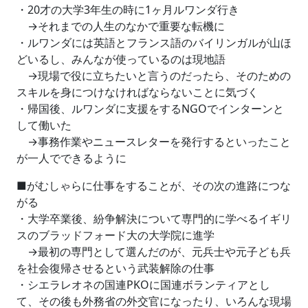
・20才の大学3年生の時に1ヶ月ルワンダ行き
→それまでの人生のなかで重要な転機に
・ルワンダには英語とフランス語のバイリンガルが山ほ
どいるし、みんなが使っているのは現地語
→現場で役に立ちたいと言うのだったら、そのための
スキルを身につけなければならないことに気づく
・帰国後、ルワンダに支援をするNGOでインターンと
して働いた
→事務作業やニュースレターを発行するといったこと
が一人でできるように
■がむしゃらに仕事をすることが、その次の進路につな
がる
・大学卒業後、紛争解決について専門的に学べるイギリ
スのブラッドフォード大の大学院に進学
→最初の専門として選んだのが、元兵士や元子ども兵
を社会復帰させるという武装解除の仕事
・シエラレオネの国連PKOに国連ボランティアとし
て、その後も外務省の外交官になったり、いろんな現場