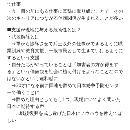
で仕事
・今、目の前にある仕事に真摯に取り組むことで、その
次のキャリアにつながる信頼関係が生まれることが多い
■支援が現地に与える危険性とは？
・武装解除とは
→軍から除隊させて兵士以外の仕事ができるように職
業訓練や教育支援、一般市民として生きていけるように
するという支援
・自分たちがやっていることは「加害者の方が得をす
る」という価値観を社会に植え付けるようなことなので
はないかという違和感に
→30才になる前に国連を辞めて日本紛争予防センタ
ーで働くことに
→辞めた理由としてもう1つ、現場にいてよく聞いた
日本に期待する声
…戦後復興を成し遂げた日本にノウハウを教えてほ
しい