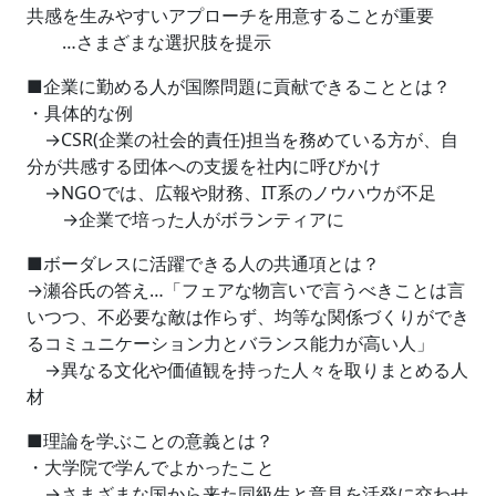
共感を生みやすいアプローチを用意することが重要
…さまざまな選択肢を提示
■企業に勤める人が国際問題に貢献できることとは？
・具体的な例
→CSR(企業の社会的責任)担当を務めている方が、自
分が共感する団体への支援を社内に呼びかけ
→NGOでは、広報や財務、IT系のノウハウが不足
→企業で培った人がボランティアに
■ボーダレスに活躍できる人の共通項とは？
→瀬谷氏の答え…「フェアな物言いで言うべきことは言
いつつ、不必要な敵は作らず、均等な関係づくりができ
るコミュニケーション力とバランス能力が高い人」
→異なる文化や価値観を持った人々を取りまとめる人
材
■理論を学ぶことの意義とは？
・大学院で学んでよかったこと
→さまざまな国から来た同級生と意見を活発に交わせ