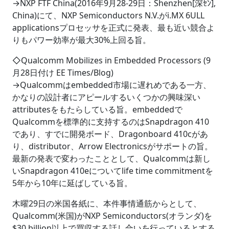
→NXP FTF China(2016年9月28-29日：Shenzhen[深ｾﾝ],
China)にて、NXP Semiconductors N.V.がi.MX 6ULL
applicationsプロセッサを正式に発表、最も近い競合よ
りもパワー効率が最大30%上回る旨。
◇Qualcomm Mobilizes in Embedded Processors (9
月28日付け EE Times/Blog)
→Qualcommはembedded市場に遅れめである一方、
かなりの設計者にアピールするいくつかの興味深い
attributesをもたらしている旨。embeddedで
Qualcommを標準的に支持するのはSnapdragon 410
であり、すでに開発ボード、Dragonboard 410cがあ
り、distributor、Arrow Electronicsがサポートの旨。
最新の発表で変わったこととして、Qualcommは新し
いSnapdragon 410eについてlife time commitmentを
5年から10年に延ばしている旨。
木曜29日の米国各紙に、本件事情通筋からとして、
Qualcomm(米国)がNXP Semiconductors(オランダ)を
$30 billion以上で買収する話し合いを行っているとする