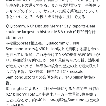
記事が以下の通りである。またも大型買収で、半導体ラ
ンキングのインテル、サムスンに続く第3位になってく
るということで、今後の成り行きに注目である。
◇Q'comm, NXP Discuss Merger, Say Reports-Deal
could be largest in historic M&A rush (9月29日付け
EE Times)
→複数のpress報道発。Qualcommが、NXP
Semiconductorsを$30 billion以上で買収する話し合い
を行っている旨。これを受けてNXPの株価が約15%上が
り、時価総額が約$33 billionと見積もられる旨。該取引
が進んでいけば、半導体の統合の歴史の上で最大級の1
つになる旨。NXP自体、昨年12月にFreescale
Semiconductorsとの合併を完了、$40 billion規模の
旨。
IC Insightsによると、2社が一緒になると年間売上げ約
$27 billionでTSMCと半導体メーカー世界第3位を競う
ことになるが、約$40 billionの第2位Samsungには大き
く下回る旨。