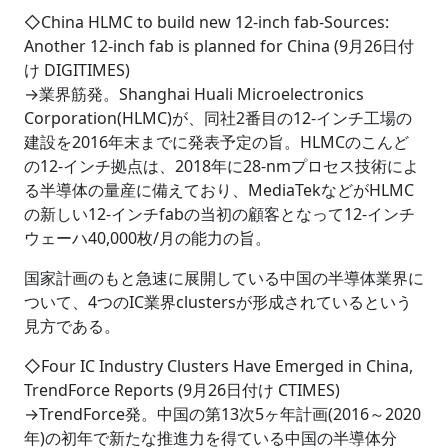
◇China HLMC to build new 12-inch fab-Sources:
Another 12-inch fab is planned for China (9月26日付
け DIGITIMES)
→業界筋発。Shanghai Huali Microelectronics
Corporation(HLMC)が、同社2番目の12-インチ工場の
建設を2016年末までに発表予定の旨。HLMCのこんど
の12-インチ拠点は、2018年に28-nmプロセス技術によ
る半導体の量産に備えており、MediaTekなどがHLMC
の新しい12-インチfabの当初の顧客となって12-インチ
ウェーハ40,000枚/月の能力の旨。
国家計画のもと急速に展開している中国の半導体業界に
ついて、4つのIC業界clustersが形成されているという
見方である。
◇Four IC Industry Clusters Have Emerged in China,
TrendForce Reports (9月26日付け CTIMES)
→TrendForce発。中国の第13次5ヶ年計画(2016～2020
年)の初年で新たな推進力を得ている中国の半導体分