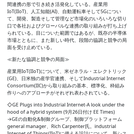
間連携の形で引き続き活発化している。産業用
IoT(IIoT)、人工知能(AI)、自動運転車そして5Gについ
て、開発、製造そして管理など市場化のいろいろな切り
口で各社およびグローバルな連携の取り組みが打ち上げ
られている。目についた範囲ではあるが、既存の半導体
市場とともに、また新しい時代、段階の協調と競争の局
面を受け止めている。
≪新たな協調と競争の局面≫
産業用IoT(IIoT)について、米ゼネラル・エレクトリック
(GE)、日米独の産学官連携、そしてIndustrial Internet
Consortium(IIC)から取り組みの基本、標準化、枠組み
作りへのアプローチがそれぞれ表わされている。
◇GE Plugs into Industrial Internet-A look under the
hood of a hybrid system (9月26日付け EE Times)
→GEの自動化&制御グループ、制御プラットフォーム
general manager、Rich Carpenter氏。industrial
Internet of Things(IIoT)に備える設計について、新シス