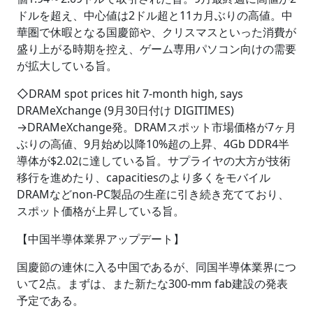
ドルを超え、中心値は2ドル超と11カ月ぶりの高値。中
華圏で休暇となる国慶節や、クリスマスといった消費が
盛り上がる時期を控え、ゲーム専用パソコン向けの需要
が拡大している旨。
◇DRAM spot prices hit 7-month high, says
DRAMeXchange (9月30日付け DIGITIMES)
→DRAMeXchange発。DRAMスポット市場価格が7ヶ月
ぶりの高値、9月始め以降10%超の上昇、4Gb DDR4半
導体が$2.02に達している旨。サプライヤの大方が技術
移行を進めたり、capacitiesのより多くをモバイル
DRAMなどnon-PC製品の生産に引き続き充てており、
スポット価格が上昇している旨。
【中国半導体業界アップデート】
国慶節の連休に入る中国であるが、同国半導体業界につ
いて2点。まずは、また新たな300-mm fab建設の発表
予定である。