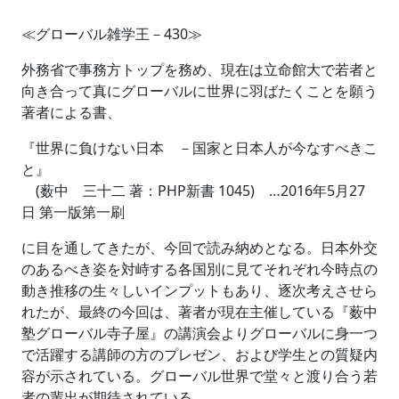
≪グローバル雑学王－430≫
外務省で事務方トップを務め、現在は立命館大で若者と
向き合って真にグローバルに世界に羽ばたくことを願う
著者による書、
『世界に負けない日本 －国家と日本人が今なすべきこ
と』
(薮中 三十二 著：PHP新書 1045) …2016年5月27
日 第一版第一刷
に目を通してきたが、今回で読み納めとなる。日本外交
のあるべき姿を対峙する各国別に見てそれぞれ今時点の
動き推移の生々しいインプットもあり、逐次考えさせら
れたが、最終の今回は、著者が現在主催している『薮中
塾グローバル寺子屋』の講演会よりグローバルに身一つ
で活躍する講師の方のプレゼン、および学生との質疑内
容が示されている。グローバル世界で堂々と渡り合う若
者の輩出が期待されている。