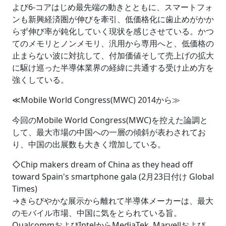
よび6-コアはじめ最先端の動きとともに、スマートフォ
ンも新興経済圏が伸びを牽引、低価格化に歯止めがかか
らず伸び率が鈍化していく現状を感じさせている。かつ
てのメモリとノンメモリ、汎用から専用へと、低価格の
止まらない波に対抗して、付加価値そして売上げの拡大
に駆け巡った半導体業界の経緯に共通する受け止め方を
強くしている。
≪Mobile World Congress(MWC) 2014から≫
今回のMobile World Congress(MWC)を控えた論調と
して、最大市場の中国への一層の傾斜が表わされてお
り、中国の出展数も大きく増加している。
◇Chip makers dream of China as they head off
toward Spain's smartphone gala (2月23日付け Global
Times)
→きらびやかな展示から離れて半導体メーカーは、最大
のモバイル市場、中国に気をとられている旨。
QualcommおよびIntelからMediaTek, Marvellおよび