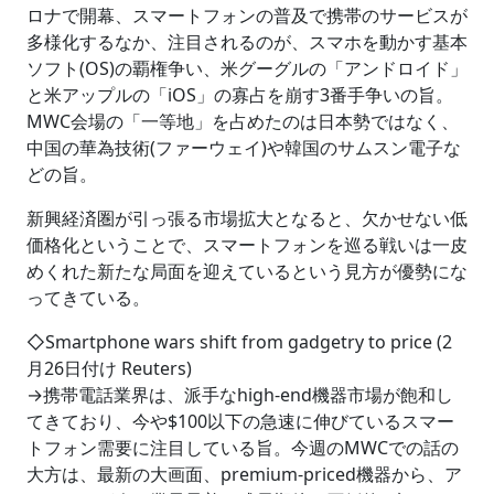
ロナで開幕、スマートフォンの普及で携帯のサービスが
多様化するなか、注目されるのが、スマホを動かす基本
ソフト(OS)の覇権争い、米グーグルの「アンドロイド」
と米アップルの「iOS」の寡占を崩す3番手争いの旨。
MWC会場の「一等地」を占めたのは日本勢ではなく、
中国の華為技術(ファーウェイ)や韓国のサムスン電子な
どの旨。
新興経済圏が引っ張る市場拡大となると、欠かせない低
価格化ということで、スマートフォンを巡る戦いは一皮
めくれた新たな局面を迎えているという見方が優勢にな
ってきている。
◇Smartphone wars shift from gadgetry to price (2
月26日付け Reuters)
→携帯電話業界は、派手なhigh-end機器市場が飽和し
てきており、今や$100以下の急速に伸びているスマー
トフォン需要に注目している旨。今週のMWCでの話の
大方は、最新の大画面、premium-priced機器から、ア