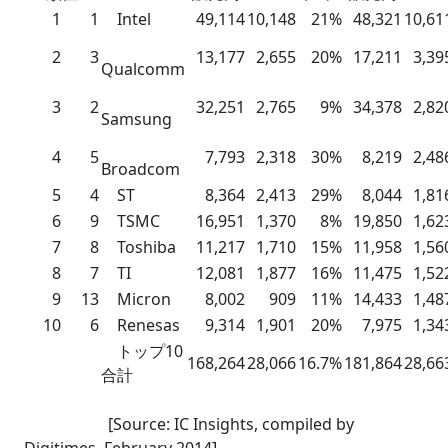
1
1
Intel
49,114
10,148
21%
48,321
10,61
2
3
13,177
2,655
20%
17,211
3,39
Qualcomm
3
2
32,251
2,765
9%
34,378
2,82
Samsung
4
5
7,793
2,318
30%
8,219
2,48
Broadcom
5
4
ST
8,364
2,413
29%
8,044
1,81
6
9
TSMC
16,951
1,370
8%
19,850
1,62
7
8
Toshiba
11,217
1,710
15%
11,958
1,56
8
7
TI
12,081
1,877
16%
11,475
1,52
9
13
Micron
8,002
909
11%
14,433
1,48
10
6
Renesas
9,314
1,901
20%
7,975
1,34
トップ10
168,264
28,066
16.7%
181,864
28,66
合計
[Source: IC Insights, compiled by