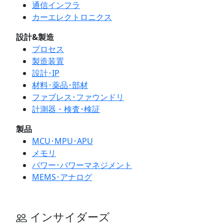
通信インフラ
カーエレクトロニクス
設計&製造
プロセス
製造装置
設計･IP
材料･薬品･部材
ファブレス･ファウンドリ
計測器・検査･検証
製品
MCU･MPU･APU
メモリ
パワー･パワーマネジメント
MEMS･アナログ
インサイダーズ