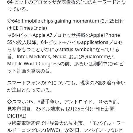
64-ビットのプロセッサが表看板の1つのキーワードとな
っている。
◇64bit mobile chips gaining momentum (2月25日付
け EE Times India)
→64-ビットApple A7プロセッサ搭載のApple iPhone
5Sの投入以降、64-ビットモバイルapplicationsプロセ
ッサをもつことがなにかstatus symbolになっている
旨。Intel, Mediatek, Nvidia, およびQualcommが、
Mobile World Congressの前、あるいは期間中に64-ビ
ット計画を発表の旨。
スマートフォンのOSについても、現状の2強を追う争い
が注目となっている。
◇スマホOS、3番手争い、アンドロイド、iOSが9割、
見本市開幕、25ドル端末も (2月25日付け 朝日新聞
DIGITAL)
→携帯電話関連で世界最大の見本市、「モバイル・ワー
ルド・コングレス(MWC)」が24日、スペイン・バルセ