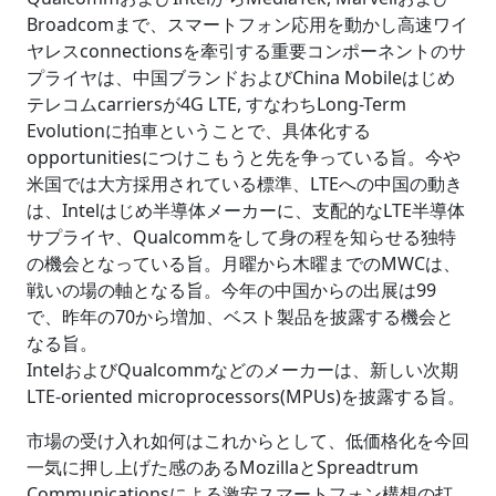
Broadcomまで、スマートフォン応用を動かし高速ワイ
ヤレスconnectionsを牽引する重要コンポーネントのサ
プライヤは、中国ブランドおよびChina Mobileはじめ
テレコムcarriersが4G LTE, すなわちLong-Term
Evolutionに拍車ということで、具体化する
opportunitiesにつけこもうと先を争っている旨。今や
米国では大方採用されている標準、LTEへの中国の動き
は、Intelはじめ半導体メーカーに、支配的なLTE半導体
サプライヤ、Qualcommをして身の程を知らせる独特
の機会となっている旨。月曜から木曜までのMWCは、
戦いの場の軸となる旨。今年の中国からの出展は99
で、昨年の70から増加、ベスト製品を披露する機会と
なる旨。
IntelおよびQualcommなどのメーカーは、新しい次期
LTE-oriented microprocessors(MPUs)を披露する旨。
市場の受け入れ如何はこれからとして、低価格化を今回
一気に押し上げた感のあるMozillaとSpreadtrum
Communicationsによる激安スマートフォン構想の打