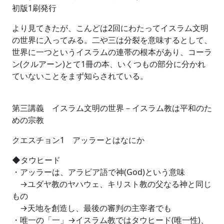
初版1刷発行
より見てきたが、こんどは2回にわたってイスラム文明
の世界に入ってみる。二や三は分裂を意味するとして、
世界に一つというイスラムの連帯の根本があり、コーラ
ン(クルアーン)とて1冊の本、いくつもの部分に分かれ
ていないことをまず知らされている。
第三講義 イスラム文明の世界－イスラム教は平和のた
めの宗教
クエスチョン1 アッラーとはなにか
◆タウヒード
・アッラーは、アラビア語で神(God)という意味
→ユダヤ教のヤハウェ、キリスト教の父なる神と同じ
もの
→天地を創造し、最後の審判の主宰者でも
・唯一の「一」→イスラム教ではタウヒード(唯一性)、