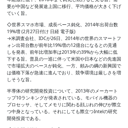
要が中国など発展途上国に移行、平均価格が大きく下げ
ていく旨。
◇世界スマホ市場、成長ペース鈍化、2014年出荷台数
19%増 (2月27日付け 日経 電子版)
→米調査会社、IDCが26日、2014年の世界のスマートフ
ォン出荷台数が前年比19%増の12億台になるとの見通
しを発表、前年比増加率は2013年の39%から大幅に低
下する旨。普及の一巡に伴って米国や日本などの先進国
で市場拡大のペースが鈍化、一方、頼みの綱の新興国で
は価格下落が急速に進んでおり、競争環境は厳しさを増
しそうな旨。
半導体の研究開発投資について、2013年のメーカート
ップ10ランキングが発表されている。モバイル機器の
プロセッサ、そしてメモリに関わる顔ぶれの伸びが際立
つ中身となっている。それにしても際立つIntelの研究
開発投資である。