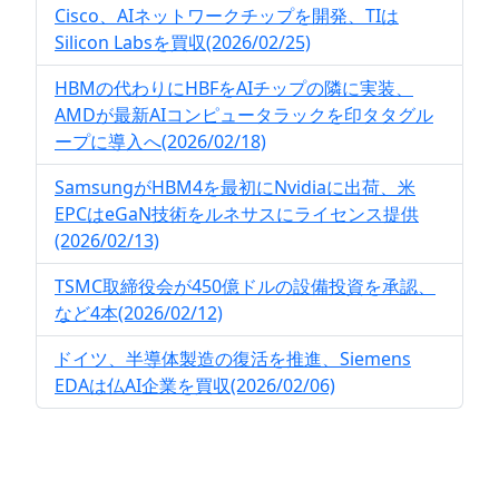
Cisco、AIネットワークチップを開発、TIは
Silicon Labsを買収(2026/02/25)
HBMの代わりにHBFをAIチップの隣に実装、
AMDが最新AIコンピュータラックを印タタグル
ープに導入へ(2026/02/18)
SamsungがHBM4を最初にNvidiaに出荷、米
EPCはeGaN技術をルネサスにライセンス提供
(2026/02/13)
TSMC取締役会が450億ドルの設備投資を承認、
など4本(2026/02/12)
ドイツ、半導体製造の復活を推進、Siemens
EDAは仏AI企業を買収(2026/02/06)