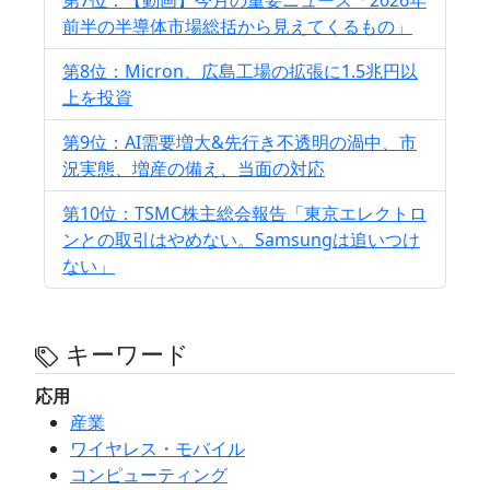
前半の半導体市場総括から見えてくるもの」
第8位：Micron、広島工場の拡張に1.5兆円以
上を投資
第9位：AI需要増大&先行き不透明の渦中、市
況実態、増産の備え、当面の対応
第10位：TSMC株主総会報告「東京エレクトロ
ンとの取引はやめない。Samsungは追いつけ
ない」
キーワード
応用
産業
ワイヤレス・モバイル
コンピューティング