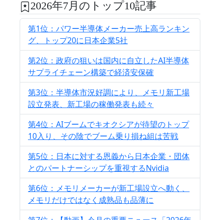
2026年7月のトップ10記事
第1位：パワー半導体メーカー売上高ランキン
グ、トップ20に日本企業5社
第2位：政府の狙いは国内に自立したAI半導体
サプライチェーン構築で経済安保確
第3位：半導体市況好調により、メモリ新工場
設立発表、新工場の稼働発表も続々
第4位：AIブームでキオクシアが待望のトップ
10入り、その陰でブーム乗り損ね組は苦戦
第5位：日本に対する恩義から日本企業・団体
とのパートナーシップを重視するNvidia
第6位：メモリメーカーが新工場設立へ動く、
メモリだけではなく成熟品も品薄に
第7位：【動画】今月の重要ニュース「2026年