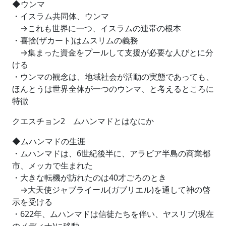
◆ウンマ
・イスラム共同体、ウンマ
→これも世界に一つ、イスラムの連帯の根本
・喜捨(ザカート)はムスリムの義務
→集まった資金をプールして支援が必要な人びとに分
ける
・ウンマの観念は、地域社会が活動の実態であっても、
ほんとうは世界全体が一つのウンマ、と考えるところに
特徴
クエスチョン2 ムハンマドとはなにか
◆ムハンマドの生涯
・ムハンマドは、6世紀後半に、アラビア半島の商業都
市、メッカで生まれた
・大きな転機が訪れたのは40才ごろのとき
→大天使ジャブライール(ガブリエル)を通して神の啓
示を受ける
・622年、ムハンマドは信徒たちを伴い、ヤスリブ(現在