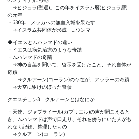
のメディナ)に移動
→ヒジュラ(聖遷)。この年をイスラム暦(ヒジュラ暦)
の元年
・630年、メッカへの無血入城を果たす
→イスラム共同体が形成 …ウンマ
◆イエスとムハンマドの違い
・イエスは病気治療のような奇蹟
・ムハンマドの奇蹟
→神の言葉を聞いて、啓示を受けたこと、それ自体が
奇蹟
→クルアーン(コーラン)の存在が、アッラーの奇蹟
→天空に駆けのぼった奇蹟
クエスチョン3 クルアーンとはなにか
・天使、ジャブライール(ガブリエル)の声が聞こえると
き、ムハンマドは声で口走り、それを傍らにいた人がも
れなく記録、整理したもの
→クルアーン(コーラン)