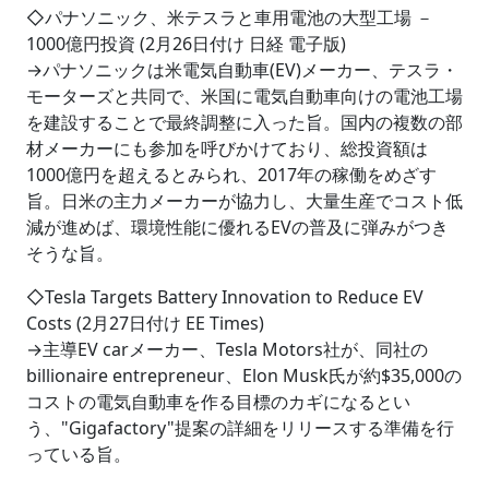
◇パナソニック、米テスラと車用電池の大型工場 －
1000億円投資 (2月26日付け 日経 電子版)
→パナソニックは米電気自動車(EV)メーカー、テスラ・
モーターズと共同で、米国に電気自動車向けの電池工場
を建設することで最終調整に入った旨。国内の複数の部
材メーカーにも参加を呼びかけており、総投資額は
1000億円を超えるとみられ、2017年の稼働をめざす
旨。日米の主力メーカーが協力し、大量生産でコスト低
減が進めば、環境性能に優れるEVの普及に弾みがつき
そうな旨。
◇Tesla Targets Battery Innovation to Reduce EV
Costs (2月27日付け EE Times)
→主導EV carメーカー、Tesla Motors社が、同社の
billionaire entrepreneur、Elon Musk氏が約$35,000の
コストの電気自動車を作る目標のカギになるとい
う、"Gigafactory"提案の詳細をリリースする準備を行
っている旨。