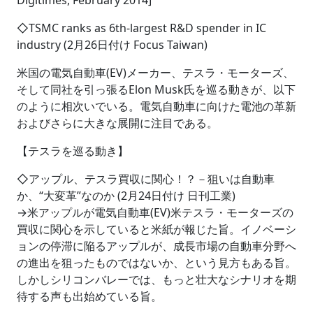
Digitimes, February 2014]
◇TSMC ranks as 6th-largest R&D spender in IC
industry (2月26日付け Focus Taiwan)
米国の電気自動車(EV)メーカー、テスラ・モーターズ、
そして同社を引っ張るElon Musk氏を巡る動きが、以下
のように相次いでいる。電気自動車に向けた電池の革新
およびさらに大きな展開に注目である。
【テスラを巡る動き】
◇アップル、テスラ買収に関心！？－狙いは自動車
か、“大変革”なのか (2月24日付け 日刊工業)
→米アップルが電気自動車(EV)米テスラ・モーターズの
買収に関心を示していると米紙が報じた旨。イノベーシ
ョンの停滞に陥るアップルが、成長市場の自動車分野へ
の進出を狙ったものではないか、という見方もある旨。
しかしシリコンバレーでは、もっと壮大なシナリオを期
待する声も出始めている旨。