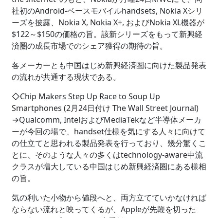
社初のAndroid-ベースモバイルhandsets, Nokia Xシリ
ーズを披露、Nokia X, Nokia X+, およびNokia XL機器が
$122～$150の価格の旨。該新シリーズをもって新興経
済圏の成長市場でのシェア獲得の期待の旨。
各メーカーとも中国はじめ新興経済圏に向けた製品発表
の流れが共通する現状である。
◇Chip Makers Step Up Race to Soup Up
Smartphones (2月24日付け The Wall Street Journal)
→Qualcomm, IntelおよびMediaTekなど半導体メーカ
ーが今回の場で、handset仕様を気にする人々に向けて
の仕立てと思われる製品発表を行っており、幾分驚くこ
とに、そのような人々の多くはtechnology-aware中流
クラスが増大している中国はじめ新興経済圏にある様相
の旨。
気の利いた小物から値段へと、両方立てていかなければ
ならない流れと映ってくるが、Appleが先鞭を切った