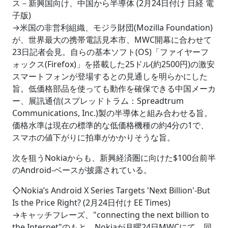
ス－新興国向け、中国から半導体 (2月24日付け 日経 電
子版)
→米国の非営利組織、モジラ財団(Mozilla Foundation)
が、世界最大の携帯電話見本市、MWC開幕に合わせて
23日記者会見。自らの基本ソフト(OS)「ファイヤーフ
ォックス(Firefox)」を搭載した25ドル(約2500円)の激安
スマートフォンが登場するとの見通しを明らかにした
旨。低価格部品を使っても動作を確保できる中国メーカ
ー、展訊通信(スプレッドトラム：Spreadtrum
Communications, Inc.)製の半導体と組み合わせる旨。
価格水準は現在の標準的な低価格機種の約4分の1で、
スマホの値下がりに拍車がかかりそうな旨。
次を狙うNokiaからも、新興経済圏に向けた$100台前半
のAndroid-ベースが披露されている。
◇Nokia’s Android X Series Targets 'Next Billion'-But
Is the Price Right? (2月24日付け EE Times)
→キャッチフレーズ、"connecting the next billion to
the Internet"のもと、Nokiaが月曜24日MWCにて、同