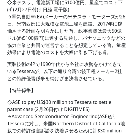
◇米テスラ、電池新工場に5100億円、量産でコスト下
げ (2月27日付け 日経 電子版)
→電気自動車(EV)メーカーの米テスラ・モーターズが26
日、米南西部に大規模な電池工場を建設、2017年に稼
働させる計画を明らかにした旨。総事業費は最大50億
ドル(約5100億円)に達する見通し、パナソニックなどの
協力企業と共同で運営することを想定している旨。量産
効果により電池のコストを大幅に引き下げる旨。
実装技術のIPで1990年代から各社に攻勢をかけてきて
いるTesseraが、以下の通り台湾の後工程メーカー2社
との特許侵害係争を続けざま決着させている。
【特許係争】
◇ASE to pay US$30 million to Tessera to settle
patent case (2月26日付け DIGITIMES)
→Advanced Semiconductor Engineering(ASE)が、
Tesseraに対し、米国Northern District of California地
裁での特許侵害訴訟を決着させるために計$30 million