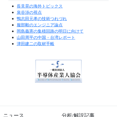
長見晃の海外トピックス
泉谷渉の視点
鴨志田元孝の技術つれづれ
服部毅のエンジニア論点
岡島義憲の集積回路の明日に向けて
山田周平の中国・台湾レポート
津田建二の取材手帳
ニュース
分析/解説記事