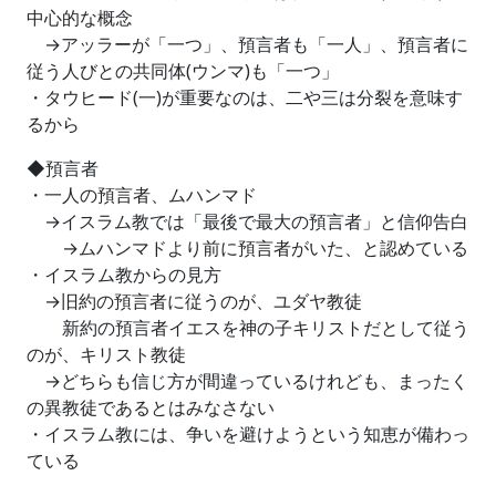
中心的な概念
→アッラーが「一つ」、預言者も「一人」、預言者に
従う人びとの共同体(ウンマ)も「一つ」
・タウヒード(一)が重要なのは、二や三は分裂を意味す
るから
◆預言者
・一人の預言者、ムハンマド
→イスラム教では「最後で最大の預言者」と信仰告白
→ムハンマドより前に預言者がいた、と認めている
・イスラム教からの見方
→旧約の預言者に従うのが、ユダヤ教徒
新約の預言者イエスを神の子キリストだとして従う
のが、キリスト教徒
→どちらも信じ方が間違っているけれども、まったく
の異教徒であるとはみなさない
・イスラム教には、争いを避けようという知恵が備わっ
ている