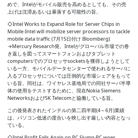
めで、Intelがモバイル販売を高めるとしても、その売
上げは沈滞あるいは暴落する可能性の旨。
◇Intel Works to Expand Role for Server Chips in
Mobile-Intel will mobilize server processors to tackle
mobile data traffic (7月15日付け Bloomberg)
→Mercury Research発。Intelがグローバル市場での巻
き返しを図ってスマートフォンおよびタブレット
computersでのプロセッサsocketsを獲得しようとして
いる一方、モバイルデータセンターで使われるサーバに
入るプロセッサについては圧倒的な市場シェアをもって
いる旨。同社は、ワイヤレス基地局での同社サーバ半導
体の使用をテストするために、現在Nokia Siemens
NetworksおよびSK Telecomと協働している旨。
この後発表されたインテルの第二四半期(4～6月)業績
は、パソコン低迷の度合いを映し出す厳しい内容となっ
ている。
◇Intel Profit Falls Again on PC Slump-PC woes