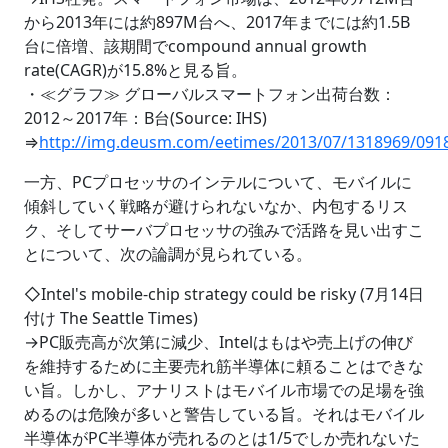
から2013年には約897M台へ、2017年までには約1.5B
台に倍増、該期間でcompound annual growth
rate(CAGR)が15.8%と見る旨。
・≪グラフ≫ グローバルスマートフォン出荷台数：
2012～2017年：B台(Source: IHS)
⇒
http://img.deusm.com/eetimes/2013/07/1318969/091
一方、PCプロセッサのインテルについて、モバイルに
傾斜していく戦略が避けられないなか、内包するリス
ク、そしてサーバプロセッサの強みで活路を見い出すこ
とについて、次の論調が見られている。
◇Intel's mobile-chip strategy could be risky (7月14日
付け The Seattle Times)
→PC販売高が次第に減少、Intelはもはや売上げの伸び
を維持するために主要売れ筋半導体に頼ることはできな
い旨。しかし、アナリストはモバイル市場での足場を強
めるのは危険が多いと警告している旨。それはモバイル
半導体がPC半導体が売れるのとは1/5でしか売れないた