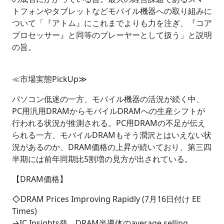
トフォンやタブレットなどモバイル機器への取り組みに
ついて「『アトム』にこれまでよりも力を注ぎ、『コア
プロセッサー』と同等のプレーヤーとして扱う」と説明
の旨。
≪市場実態PickUp≫
パソコン低迷の一方、モバイル機器の活況が続く中、
PC用汎用DRAMからモバイルDRAMへの生産シフトが
行われる状況が推測される。PC用DRAMの不足が伝え
られる一方、モバイルDRAMもそう潤沢とはいえない状
況があるのか、DRAM価格の上昇が続いており、第三四
半期には前年同期比5割増の見方が出されている。
【DRAM価格】
◇DRAM Prices Improving Rapidly (7月16日付け EE
Times)
→IC Insights発。DRAM半導体のaverage selling