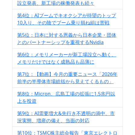
設立発表、新工場の稼働発表も続々
第4位：AIブームでキオクシアが待望のトップ
10入り、その陰でブーム乗り損ね組は苦戦
第5位：日本に対する恩義から日本企業・団体
とのパートナーシップを重視するNvidia
第6位：メモリメーカーが新工場設立へ動く、
メモリだけではなく成熟品も品薄に
第7位：【動画】今月の重要ニュース「2026年
前半の半導体市場総括から見えてくるもの」
第8位：Micron、広島工場の拡張に1.5兆円以
上を投資
第9位：AI需要増大&先行き不透明の渦中、市
況実態、増産の備え、当面の対応
第10位：TSMC株主総会報告「東京エレクトロ