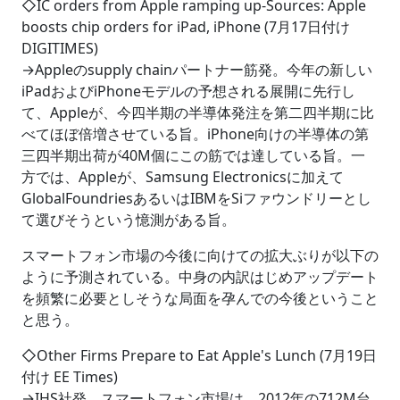
◇IC orders from Apple ramping up-Sources: Apple
boosts chip orders for iPad, iPhone (7月17日付け
DIGITIMES)
→Appleのsupply chainパートナー筋発。今年の新しい
iPadおよびiPhoneモデルの予想される展開に先行し
て、Appleが、今四半期の半導体発注を第二四半期に比
べてほぼ倍増させている旨。iPhone向けの半導体の第
三四半期出荷が40M個にこの筋では達している旨。一
方では、Appleが、Samsung Electronicsに加えて
GlobalFoundriesあるいはIBMをSiファウンドリーとし
て選びそうという憶測がある旨。
スマートフォン市場の今後に向けての拡大ぶりが以下の
ように予測されている。中身の内訳はじめアップデート
を頻繁に必要としそうな局面を孕んでの今後ということ
と思う。
◇Other Firms Prepare to Eat Apple's Lunch (7月19日
付け EE Times)
→IHS社発。スマートフォン市場は、2012年の712M台