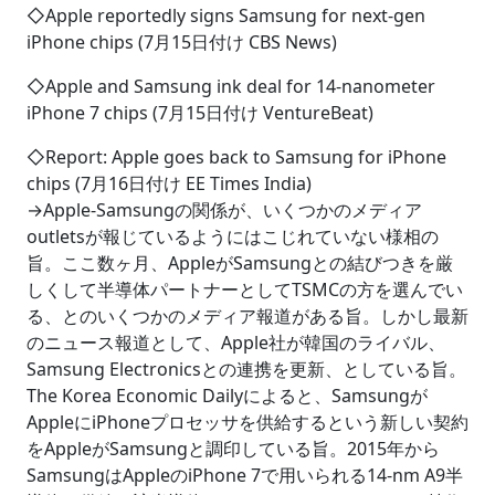
◇Apple reportedly signs Samsung for next-gen
iPhone chips (7月15日付け CBS News)
◇Apple and Samsung ink deal for 14-nanometer
iPhone 7 chips (7月15日付け VentureBeat)
◇Report: Apple goes back to Samsung for iPhone
chips (7月16日付け EE Times India)
→Apple-Samsungの関係が、いくつかのメディア
outletsが報じているようにはこじれていない様相の
旨。ここ数ヶ月、AppleがSamsungとの結びつきを厳
しくして半導体パートナーとしてTSMCの方を選んでい
る、とのいくつかのメディア報道がある旨。しかし最新
のニュース報道として、Apple社が韓国のライバル、
Samsung Electronicsとの連携を更新、としている旨。
The Korea Economic Dailyによると、Samsungが
AppleにiPhoneプロセッサを供給するという新しい契約
をAppleがSamsungと調印している旨。2015年から
SamsungはAppleのiPhone 7で用いられる14-nm A9半