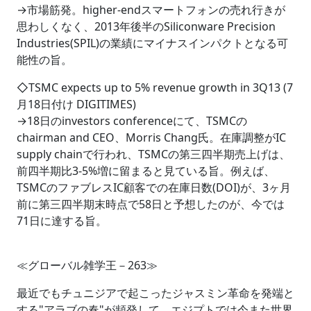
→市場筋発。higher-endスマートフォンの売れ行きが
思わしくなく、2013年後半のSiliconware Precision
Industries(SPIL)の業績にマイナスインパクトとなる可
能性の旨。
◇TSMC expects up to 5% revenue growth in 3Q13 (7
月18日付け DIGITIMES)
→18日のinvestors conferenceにて、TSMCの
chairman and CEO、Morris Chang氏。在庫調整がIC
supply chainで行われ、TSMCの第三四半期売上げは、
前四半期比3-5%増に留まると見ている旨。例えば、
TSMCのファブレスIC顧客での在庫日数(DOI)が、3ヶ月
前に第三四半期末時点で58日と予想したのが、今では
71日に達する旨。
≪グローバル雑学王－263≫
最近でもチュニジアで起こったジャスミン革命を発端と
する"アラブの春"が頻発して、エジプトでは今また世界