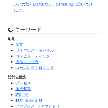
ンとの取引はやめない。Samsungは追いつけ
ない」
キーワード
応用
産業
ワイヤレス・モバイル
コンピューティング
通信インフラ
カーエレクトロニクス
設計&製造
プロセス
製造装置
設計･IP
材料･薬品･部材
ファブレス･ファウンドリ