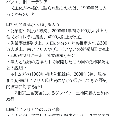
バブエ、旧ローデシア
・民主化が本格的に語られ出したのは、1990年代に入
ってからのこと
□社会的混乱から逃げる人々
・公衆衛生制度の破綻、2008年1年間で100万人以上の
住民がコレラに感染、4000人以上が死亡
・失業率は8割以上、人口の4分の1とも推定される300
万人以上、南アフリカやザンビアなどの近隣諸国に流出
・2009年2月に一応、連立政権が発足
・暴力と経済の崩壊の中で展開したこの国の危機状況を
どう説明？
→1.ムガベ(1980年初代首相就任、2008年5選、現在
まで)が南部アフリカ現代史のなかで果たしてきた歴史
的役割に対する評価
2.旧宗主国英国によるジンバブエ土地問題の公約不
履行
□南部アフリカでのムガベ像
・ムガベが、アフリカ全体でも数少ないカリスマ的アフ