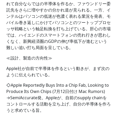
れて自分ならではの半導体を作るか、ファウンドリー委
託先をさらに増やすかの分かれ道が見られる。一方、イ
ンテルはパソコンの低迷が色濃く表れる業況を発表、モ
バイル巻き返しにかけてパソコンとのツートッププロセ
ッサ戦略という軸足転換を打ち上げている。肝心の市場
では、ハイエンドのスマートフォンの売れ行きが思わし
くなく、新興経済圏のGDPの伸び率低下が進むという
難しい追い打ち局面を呈している。
≪設計、製造の方向性≫
Apple社が自前で半導体を作るという動きが、まず次の
ように伝えられている。
◇Apple Reportedly Buys Into a Chip Fab, Looking to
Produce Its Own Chips (7月12日付け Mac Rumors)
→SemiAccurate発。Appleが、自前のsupply chainを
コントロールする活動を立ち上げ、自分の半導体を作ろ
うと求めている旨。