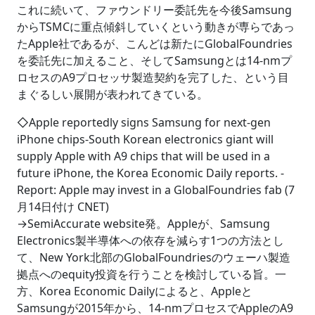
これに続いて、ファウンドリー委託先を今後Samsung
からTSMCに重点傾斜していくという動きが専らであっ
たApple社であるが、こんどは新たにGlobalFoundries
を委託先に加えること、そしてSamsungとは14-nmプ
ロセスのA9プロセッサ製造契約を完了した、という目
まぐるしい展開が表われてきている。
◇Apple reportedly signs Samsung for next-gen
iPhone chips-South Korean electronics giant will
supply Apple with A9 chips that will be used in a
future iPhone, the Korea Economic Daily reports. -
Report: Apple may invest in a GlobalFoundries fab (7
月14日付け CNET)
→SemiAccurate website発。Appleが、Samsung
Electronics製半導体への依存を減らす1つの方法とし
て、New York北部のGlobalFoundriesのウェーハ製造
拠点へのequity投資を行うことを検討している旨。一
方、Korea Economic Dailyによると、Appleと
Samsungが2015年から、14-nmプロセスでAppleのA9