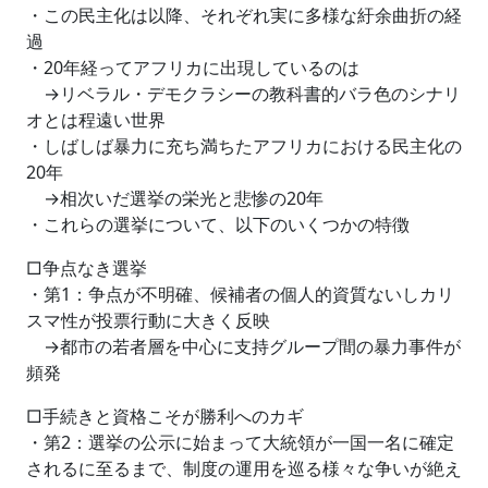
・この民主化は以降、それぞれ実に多様な紆余曲折の経
過
・20年経ってアフリカに出現しているのは
→リベラル・デモクラシーの教科書的バラ色のシナリ
オとは程遠い世界
・しばしば暴力に充ち満ちたアフリカにおける民主化の
20年
→相次いだ選挙の栄光と悲惨の20年
・これらの選挙について、以下のいくつかの特徴
□争点なき選挙
・第1：争点が不明確、候補者の個人的資質ないしカリ
スマ性が投票行動に大きく反映
→都市の若者層を中心に支持グループ間の暴力事件が
頻発
□手続きと資格こそが勝利へのカギ
・第2：選挙の公示に始まって大統領が一国一名に確定
されるに至るまで、制度の運用を巡る様々な争いが絶え