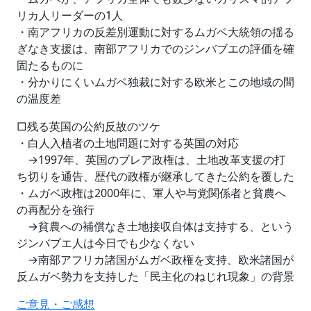
リカ人リーダーの1人
・南アフリカの反差別運動に対するムガベ大統領の揺る
ぎなき支援は、南部アフリカでのジンバブエの評価を確
固たるものに
・分かりにくいムガベ独裁に対する欧米とこの地域の間
の温度差
□残る英国の公約反故のツケ
・白人入植者の土地問題に対する英国の対応
→1997年、英国のブレア政権は、土地改革支援の打
ち切りを通告、歴代の政権が継承してきた公約を覆した
・ムガベ政権は2000年に、軍人や与党関係者と貧農へ
の再配分を強行
→貧農への補償なき土地接収自体は支持する、という
ジンバブエ人は今日でも少なくない
→南部アフリカ諸国がムガベ政権を支持、欧米諸国が
反ムガベ勢力を支持した「民主化のねじれ現象」の背景
ご意見・ご感想