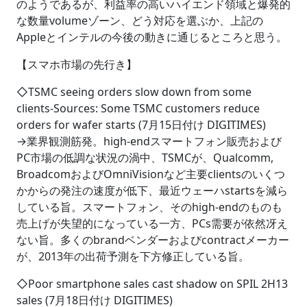
のようであるが、利益率の高いハイエンド領域と爆発的
な数量volumeゾーン、どう対応を選ぶか、上記の
Appleとインテルの今後の動きに通じるところと思う。
【スマホ市場の先行き】
◇TSMC seeing orders slow down from some
clients-Sources: Some TSMC customers reduce
orders for wafer starts (7月15日付け DIGITIMES)
→業界観測筋発。high-endスマートフォン販売および
PC市場の低調な状況の渦中、TSMCが、Qualcomm,
BroadcomおよびOmniVisionなど主要clientsのいくつ
かからの発注の速度が低下、最近ウェーハstartsを減ら
している旨。スマートフォン、そのhigh-endのものも
売上げが失望的になっている一方、PCs需要が依然冴え
ない旨。多くのbrandベンダーおよびcontractメーカー
が、2013年の出荷予測を下方修正している旨。
◇Poor smartphone sales cast shadow on SPIL 2H13
sales (7月18日付け DIGITIMES)