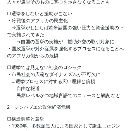
人々が選挙そのものに関心を示さなくなることも
□選挙をしないと援助がこない
・冷戦後のアフリカの民主化
→選挙がしばしば欧米諸国の強い圧力と資金援助の下
で実施されてきた
→自国の選挙の実施が、援助外交の取引対象に
・国政選挙が対外従属を強化するプロセスになることへ
のアフリカ側からの危惧
□選挙では見えない社会のロジック
・市民社会の広範なダイナミズムが不可欠に
…選挙プロセスに対する広い理解と信頼
自由な報道
民衆レベルかつ地域言語でのニュースと解説 など
2 ジンバブエの政治経済危機
□構造調整と選挙
・1980年、多数派黒人による国家として誕生したジン