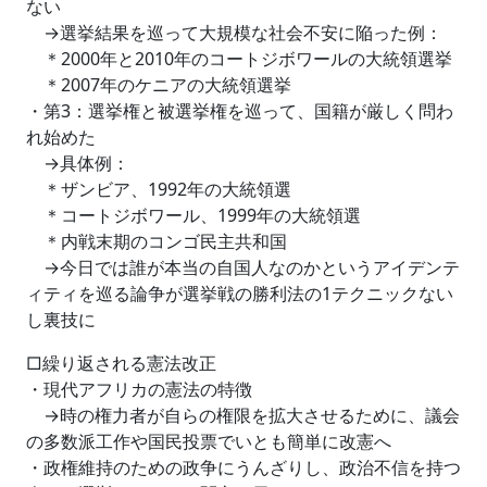
ない
→選挙結果を巡って大規模な社会不安に陥った例：
＊2000年と2010年のコートジボワールの大統領選挙
＊2007年のケニアの大統領選挙
・第3：選挙権と被選挙権を巡って、国籍が厳しく問わ
れ始めた
→具体例：
＊ザンビア、1992年の大統領選
＊コートジボワール、1999年の大統領選
＊内戦末期のコンゴ民主共和国
→今日では誰が本当の自国人なのかというアイデンテ
ィティを巡る論争が選挙戦の勝利法の1テクニックない
し裏技に
□繰り返される憲法改正
・現代アフリカの憲法の特徴
→時の権力者が自らの権限を拡大させるために、議会
の多数派工作や国民投票でいとも簡単に改憲へ
・政権維持のための政争にうんざりし、政治不信を持つ