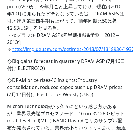
price(ASP)が、今年月ごと上昇しており、現在は2010
年10月に見られた水準となっている旨。DRAM ASPsは
引き続き第三四半期も上がって、前年同期比50%増、
$2.53に達すると見る旨。
・≪グラフ≫ DRAM ASPs四半期推移&予測：2012～
2013年
⇒
http://img.deusm.com/eetimes/2013/07/1318936/193
◇Big gains forecast in quarterly DRAM ASP (7月16日
付け ELECTROIQ)
◇DRAM price rises-IC Insights: Industry
consolidation, reduced capex push up DRAM prices
(7月17日付け Electronics Weekly (U.K.))
Micron Technologyから久々にという感じ方がある
が、業界最先端プロセスノード、16-nmの128-Gビット
multi-level cell(MLC) NAND Flashメモリのサンプル配
布が発表されている。業界最小という下りもあり、最近