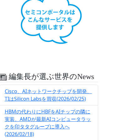
編集長が選ぶ世界のNews
Cisco、AIネットワークチップを開発、
TIはSilicon Labsを買収(2026/02/25)
HBMの代わりにHBFをAIチップの隣に
実装、AMDが最新AIコンピュータラッ
クを印タタグループに導入へ
(2026/02/18)