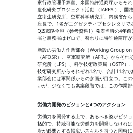
家行政管理予算室、米国特許通商庁からそれ
度化研究プロジェクト活動 （IARPA ）、
立衛生研究所、空軍科学研究所、内務省から
座長で、1名がエグゼクティブセクレタリで
QIS戦略全容（参考資料1）発表当時の4年
省と農務省はゼロで、替わりに特許通商庁が
新設の労働力作業部会（Working Group 
（AFOSR）、空軍研究所（AFRL）からそ
研究所（LPS）、科学技術政策局（OSTP）
技術研究所からそれぞれ1名で、合計11名
業部会には軍関係からの参画が目立つ。この
いが、少なくても素案段階では、この作業部
労働力開発のビジョンと4つのアクション
労働力を開発する上で、あるべき姿がビジョ
括的で、持続可能な労働力を開発しなければ
府が必要とする幅広いスキルを持つと同時に