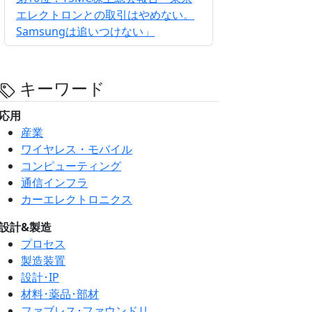
エレクトロンとの取引はやめない。
Samsungは追いつけない」
キーワード
応用
産業
ワイヤレス・モバイル
コンピューティング
通信インフラ
カーエレクトロニクス
設計&製造
プロセス
製造装置
設計･IP
材料･薬品･部材
ファブレス･ファウンドリ