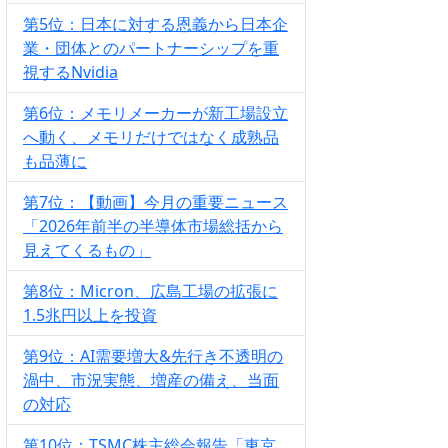
第5位：日本に対する恩義から日本企
業・団体とのパートナーシップを重
視するNvidia
第6位：メモリメーカーが新工場設立
へ動く、メモリだけではなく成熟品
も品薄に
第7位：【動画】今月の重要ニュース
「2026年前半の半導体市場総括から
見えてくるもの」
第8位：Micron、広島工場の拡張に
1.5兆円以上を投資
第9位：AI需要増大&先行き不透明の
渦中、市況実態、増産の備え、当面
の対応
第10位：TSMC株主総会報告「東京