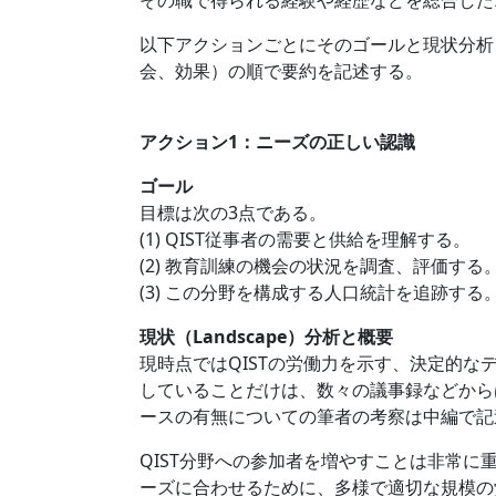
その職で得られる経験や経歴などを総合した
以下アクションごとにそのゴールと現状分析、政府
会、効果）の順で要約を記述する。
アクション1：ニーズの正しい認識
ゴール
目標は次の3点である。
(1) QIST従事者の需要と供給を理解する。
(2) 教育訓練の機会の状況を調査、評価する
(3) この分野を構成する人口統計を追跡する
現状（Landscape）分析と概要
現時点ではQISTの労働力を示す、決定的
していることだけは、数々の議事録などから
ースの有無についての筆者の考察は中編で記
QIST分野への参加者を増やすことは非常に
ーズに合わせるために、多様で適切な規模の