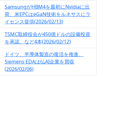
SamsungがHBM4を最初にNvidiaに出
荷、米EPCはeGaN技術をルネサスにラ
イセンス提供(2026/02/13)
TSMC取締役会が450億ドルの設備投資
を承認、など4本(2026/02/12)
ドイツ、半導体製造の復活を推進、
Siemens EDAは仏AI企業を買収
(2026/02/06)