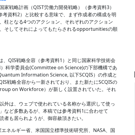
家戦略計画（QIST労働力開発戦略）（参考資料3）
（参考資料2）と比較する意味で、まず作成者の構成を明
、柱となる4つのアクション、それぞれのアクション
てそれによってもたらされるopportunitiesの順
には、QIS戦略全容（参考資料1）と同じ国家科学技術会
ouncil）科学委員会(Committee on Science)の下部機構であ
ntum Information Science, 以下SCQIS）の作成と
QIS戦略全容から一新されており、また新たにSCQISの
oup on Workforce）が新しく設置されていた。それ
以外は、ウェブで使われている名称から選択して使っ
米国」など多数あるが、本稿では参考資料1に合わせて
読者も居られようが、御容赦頂きたい。
国家エネルギー省、米国国立標準技術研究所、NASA、国