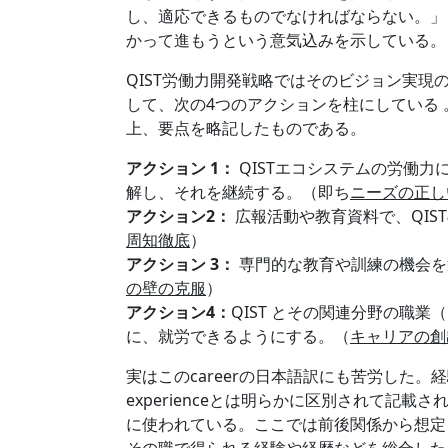
し、適応できるものでなければならない。」
かって進もうという意気込みを示している。
QIST労働力開発戦略ではそのビジョン実
して、次の4つのアクションを柱にしている
上、要点を略記したものである。
アクション 1：
QISTエコシステムの労働
解し、それを継続する。（即ち
ニーズの正し
アクション2：
広報活動や教育資料で、QIS
周知徹底
）
アクション 3：
専門的な教育や訓練の機会を通
の壁の克服
）
アクション4：
QIST とその関連分野の職業
に、就労できるようにする。（
キャリアの創
実はこのcareerの日本語訳にも苦労した
experienceとは明らかに区別されて記載
に使われている。ここでは前後関係から想定