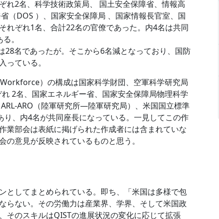
ぞれ2名、科学技術政策局、 国土安全保障省、情報高
国務省（DOS ）、国家安全保障局 、国家情報長官室、国
それぞれ1名、合計22名の官僚であった。内4名は共同
ある。
前は28名であったが。そこから6名減となっており、国防
入っている。
on Workforce）の構成は国家科学財団、空軍科学研究局
れぞれ 2名、国家エネルギー省、国家安全保障局物理科学
、ARL-ARO（陸軍研究所―陸軍研究局）、米国国立標準
であり、内4名が共同座長になっている。一見してこの作
作業部会は表紙に掲げられた作成者には含まれていな
会の意見が反映されているものと思う。
ンとしてまとめられている。即ち、「米国は多様で包
ならない。その労働力は産業界、学界、そして米国政
、そのスキルはQISTの進展状況の変化に応じて拡張