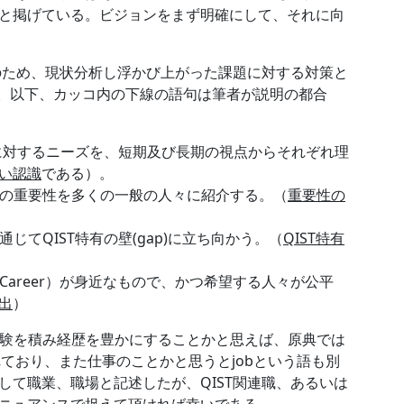
と掲げている。ビジョンをまず明確にして、それに向
現のため、現状分析し浮かび上がった課題に対する対策と
 。以下、カッコ内の下線の語句は筆者が説明の都合
力に対するニーズを、短期及び長期の視点からそれぞれ理
い認識
である）。
Tの重要性を多くの一般の人々に紹介する。（
重要性の
じてQIST特有の壁(gap)に立ち向かう。（
QIST特有
（Career）が身近なもので、かつ希望する人々が公平
出
）
。経験を積み経歴を豊かにすることかと思えば、原典では
されており、また仕事のことかと思うとjobという語も別
して職業、職場と記述したが、QIST関連職、あるいは