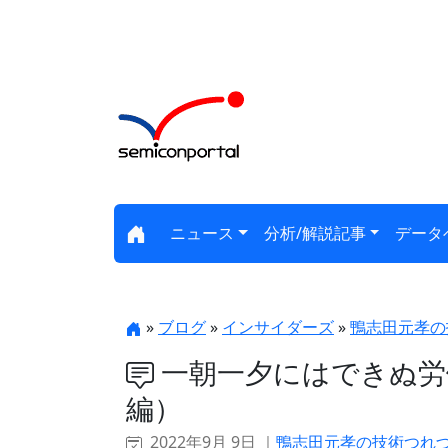
ニュース
分析/解説記事
データ
»
ブログ
»
インサイダーズ
»
鴨志田元孝の
一朝一夕にはできぬ労
編）
2022年9月 9日 ｜
鴨志田元孝の技術つれ