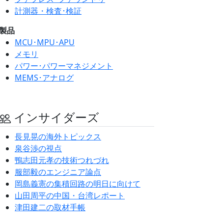
計測器・検査･検証
製品
MCU･MPU･APU
メモリ
パワー･パワーマネジメント
MEMS･アナログ
インサイダーズ
長見晃の海外トピックス
泉谷渉の視点
鴨志田元孝の技術つれづれ
服部毅のエンジニア論点
岡島義憲の集積回路の明日に向けて
山田周平の中国・台湾レポート
津田建二の取材手帳