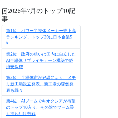
2026年7月のトップ10記
事
第1位：パワー半導体メーカー売上高
ランキング、トップ20に日本企業5
社
第2位：政府の狙いは国内に自立した
AI半導体サプライチェーン構築で経
済安保確
第3位：半導体市況好調により、メモ
リ新工場設立発表、新工場の稼働発
表も続々
第4位：AIブームでキオクシアが待望
のトップ10入り、その陰でブーム乗
り損ね組は苦戦