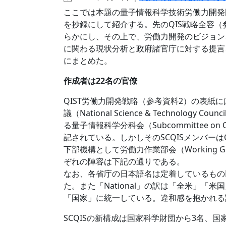
ここでは本題の量子情報科学技術労働力開発国
を抄録にして紹介する。先のQIS戦略全容
らかにし、その上で、労働力開発のビジョン
に関わる現状分析と政府諸官庁に対する提言、そし
にまとめた。
作成者は22名の官僚
QIST労働力開発戦略（参考資料2）の表紙
議（National Science & Technology C
る量子情報科学分科会（Subcommittee on Qua
記されている。しかしそのSCQISメンバーは
下部機構として労働力作業部会（Working Gr
ぞれの陣容は下記の通りである。
なお、各省庁の日本語名は定着しているもの
た。また「National」の訳は「全米」「
「国家」に統一している。違和感を抱かれる
SCQISの新構成は国家科学財団から3名、