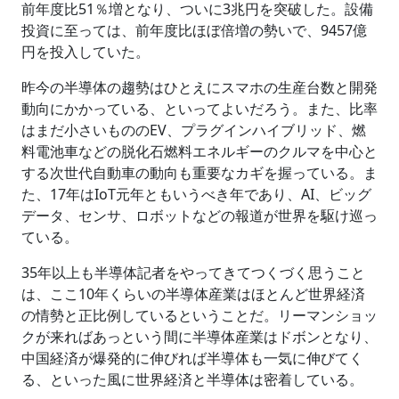
前年度比51％増となり、ついに3兆円を突破した。設備
投資に至っては、前年度比ほぼ倍増の勢いで、9457億
円を投入していた。
昨今の半導体の趨勢はひとえにスマホの生産台数と開発
動向にかかっている、といってよいだろう。また、比率
はまだ小さいもののEV、プラグインハイブリッド、燃
料電池車などの脱化石燃料エネルギーのクルマを中心と
する次世代自動車の動向も重要なカギを握っている。ま
た、17年はIoT元年ともいうべき年であり、AI、ビッグ
データ、センサ、ロボットなどの報道が世界を駆け巡っ
ている。
35年以上も半導体記者をやってきてつくづく思うこと
は、ここ10年くらいの半導体産業はほとんど世界経済
の情勢と正比例しているということだ。リーマンショッ
クが来ればあっという間に半導体産業はドボンとなり、
中国経済が爆発的に伸びれば半導体も一気に伸びてく
る、といった風に世界経済と半導体は密着している。