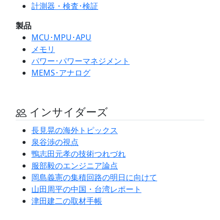
計測器・検査･検証
製品
MCU･MPU･APU
メモリ
パワー･パワーマネジメント
MEMS･アナログ
インサイダーズ
長見晃の海外トピックス
泉谷渉の視点
鴨志田元孝の技術つれづれ
服部毅のエンジニア論点
岡島義憲の集積回路の明日に向けて
山田周平の中国・台湾レポート
津田建二の取材手帳