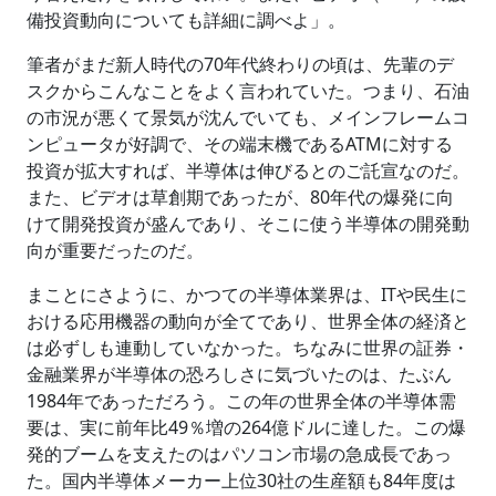
備投資動向についても詳細に調べよ」。
筆者がまだ新人時代の70年代終わりの頃は、先輩のデ
スクからこんなことをよく言われていた。つまり、石油
の市況が悪くて景気が沈んでいても、メインフレームコ
ンピュータが好調で、その端末機であるATMに対する
投資が拡大すれば、半導体は伸びるとのご託宣なのだ。
また、ビデオは草創期であったが、80年代の爆発に向
けて開発投資が盛んであり、そこに使う半導体の開発動
向が重要だったのだ。
まことにさように、かつての半導体業界は、ITや民生に
おける応用機器の動向が全てであり、世界全体の経済と
は必ずしも連動していなかった。ちなみに世界の証券・
金融業界が半導体の恐ろしさに気づいたのは、たぶん
1984年であっただろう。この年の世界全体の半導体需
要は、実に前年比49％増の264億ドルに達した。この爆
発的ブームを支えたのはパソコン市場の急成長であっ
た。国内半導体メーカー上位30社の生産額も84年度は