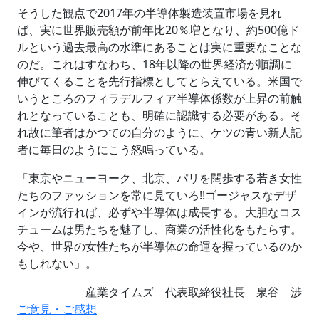
そうした観点で2017年の半導体製造装置市場を見れ
ば、実に世界販売額が前年比20％増となり、約500億ド
ルという過去最高の水準にあることは実に重要なことな
のだ。これはすなわち、18年以降の世界経済が順調に
伸びてくることを先行指標としてとらえている。米国で
いうところのフィラデルフィア半導体係数が上昇の前触
れとなっていることも、明確に認識する必要がある。そ
れ故に筆者はかつての自分のように、ケツの青い新人記
者に毎日のようにこう怒鳴っている。
「東京やニューヨーク、北京、パリを闊歩する若き女性
たちのファッションを常に見ていろ!!ゴージャスなデザ
インが流行れば、必ずや半導体は成長する。大胆なコス
チュームは男たちを魅了し、商業の活性化をもたらす。
今や、世界の女性たちが半導体の命運を握っているのか
もしれない」。
産業タイムズ 代表取締役社長 泉谷 渉
ご意見・ご感想