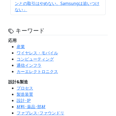
ンとの取引はやめない。Samsungは追いつけ
ない」
キーワード
応用
産業
ワイヤレス・モバイル
コンピューティング
通信インフラ
カーエレクトロニクス
設計&製造
プロセス
製造装置
設計･IP
材料･薬品･部材
ファブレス･ファウンドリ