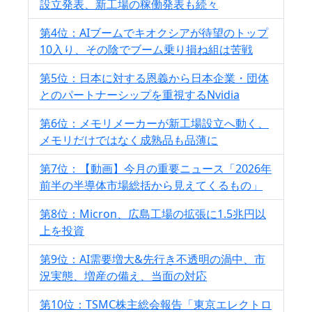
設立発表、新工場の稼働発表も続々
第4位：AIブームでキオクシアが待望のトップ
10入り、その陰でブーム乗り損ね組は苦戦
第5位：日本に対する恩義から日本企業・団体
とのパートナーシップを重視するNvidia
第6位：メモリメーカーが新工場設立へ動く、
メモリだけではなく成熟品も品薄に
第7位：【動画】今月の重要ニュース「2026年
前半の半導体市場総括から見えてくるもの」
第8位：Micron、広島工場の拡張に1.5兆円以
上を投資
第9位：AI需要増大&先行き不透明の渦中、市
況実態、増産の備え、当面の対応
第10位：TSMC株主総会報告「東京エレクトロ