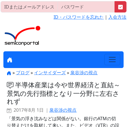
ID・パスワードを忘れた
｜
入会方法
»
ブログ
»
インサイダーズ
»
泉谷渉の視点
半導体産業は今や世界経済と直結～
景気の先行指標となり一分野に左右さ
れず
2017年8月 1日 ｜
泉谷渉の視点
「景気の浮き沈みなどは関係がない。銀行のATMの切
り替えだけを取材して来い。また、ビデオ（VTR）の設