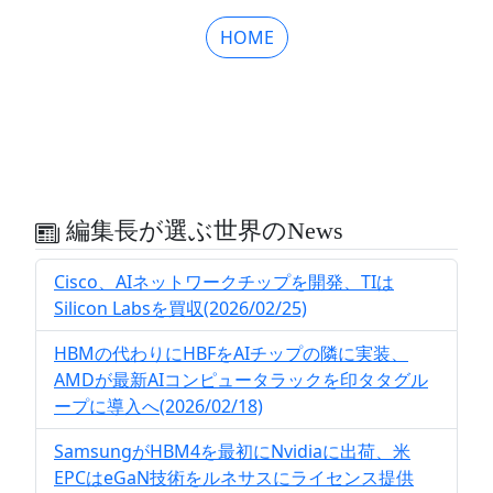
HOME
編集長が選ぶ世界のNews
Cisco、AIネットワークチップを開発、TIは
Silicon Labsを買収(2026/02/25)
HBMの代わりにHBFをAIチップの隣に実装、
AMDが最新AIコンピュータラックを印タタグル
ープに導入へ(2026/02/18)
SamsungがHBM4を最初にNvidiaに出荷、米
EPCはeGaN技術をルネサスにライセンス提供