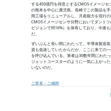
する450億円を得意とするCMOSイメージ
の熊本を中心に鹿児島、長崎でこの製品を手
岡工場をリニューアルし、月産能力を現行の6
CMOSイメージセンサ分野においてダントツ
ビジョンで同16%）を保有しており、今後
だ。
ずいぶんと長い間にわたって、半導体製造装
資も低迷していたからだが、ここに来ての一
を呼び込んでいる。筆者は30数年間にわた
ジェットコースターのように一気に上がった
いないのだ。
ご意見・ご感想