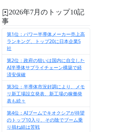
2026年7月のトップ10記
事
第1位：パワー半導体メーカー売上高
ランキング、トップ20に日本企業5
社
第2位：政府の狙いは国内に自立した
AI半導体サプライチェーン構築で経
済安保確
第3位：半導体市況好調により、メモ
リ新工場設立発表、新工場の稼働発
表も続々
第4位：AIブームでキオクシアが待望
のトップ10入り、その陰でブーム乗
り損ね組は苦戦