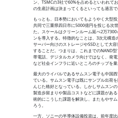
ン、TSMCの3社で60%を占めるといわれ
の生産計画は決まってくるといっても過言で
もっとも、日本勢においてもようやく大型投
共同で三重県四日市に5000億円を投じる
た。スケールはクリーンルーム延べ2万730
ンを導入する。特徴的なことは、3次元構造
サーバー向けのストレージやSSDとして大容
することだ。つまりは、これまでのNAND
帯電話、デジタルカメラ向けではなく、発電
など社会インフラに近いところのチップを量
最大のライバルであるサムスン電子も中国西
ている。サムスン電子は既にサンプル出荷を
んじた格好となっている。しかしサムスンの
製造歩留まりや製品コストなどに課題がある
術的にこうした課題を解決し、またもやサム
ろう。
一方、ソニーの半導体設備投資は、前年度比