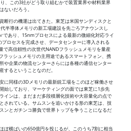
ており、この3社がどう取り組むかで装置業界や材料業界
はないだろう。
資断行の機運は出てきた。東芝は米国サンディスクと
次世代半導体メモリの新工場建設を先ごろアナウンスし
0㎡であり、15nmプロセスによる最新の微細化対応ライ
のプロセスを完成させ、データセンターに導入される
量で高信頼性の次世代NANDフラッシュメモリを量産
型フラッシュメモリの主用途であるスマートフォン、携
所や企業の物流センターさらには各種の通信センター
産するということなのだ。
安に同様の3Dメモリの最新鋭工場をこのほど稼働させ
開始しており、マーケティングの面では東芝に1歩先
ラインは、まだまだ多段積層化技術や大容量化の点で
とされている。サムスンを追いかける形の東芝は、技
スンとガチンコ勝負で世界トップを争うことになるだ
ほぼ横ばいの650億円を投じるが、このうち7割に相当