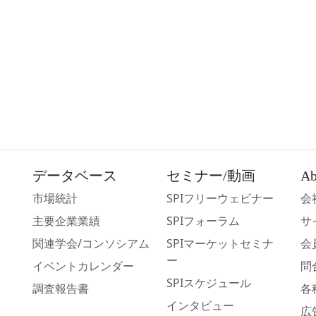
データベース
セミナー/動画
Ab
市場統計
SPIフリーウェビナー
会
主要企業業績
SPIフォーラム
サ
関連学会/コンソシアム
SPIマーケットセミナ
会
ー
イベントカレンダー
問
SPIスケジュール
調査報告書
各
インタビュー
広