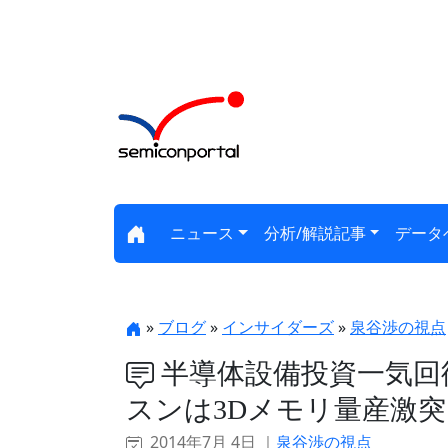
ニュース
分析/解説記事
データ
»
ブログ
»
インサイダーズ
»
泉谷渉の視点
半導体設備投資一気回
スンは3Dメモリ量産激突
2014年7月 4日 ｜
泉谷渉の視点