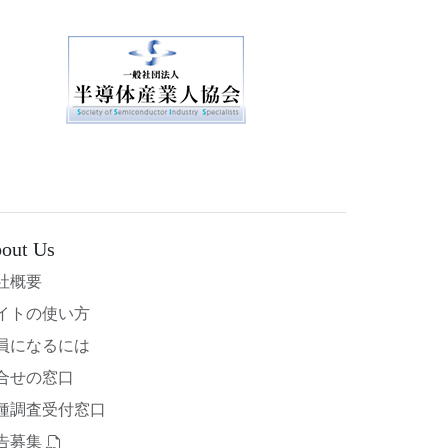
out Us
社概要
イトの使い方
員になるには
合せの窓口
種調査受付窓口
告募集