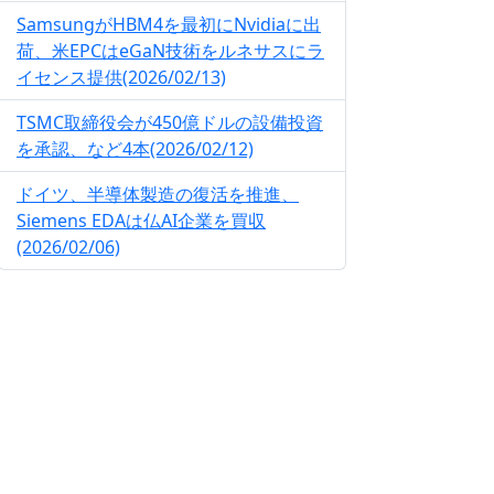
SamsungがHBM4を最初にNvidiaに出
荷、米EPCはeGaN技術をルネサスにラ
イセンス提供(2026/02/13)
TSMC取締役会が450億ドルの設備投資
を承認、など4本(2026/02/12)
ドイツ、半導体製造の復活を推進、
Siemens EDAは仏AI企業を買収
(2026/02/06)