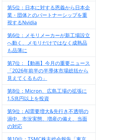
第5位：日本に対する恩義から日本企
業・団体とのパートナーシップを重
視するNvidia
第6位：メモリメーカーが新工場設立
へ動く、メモリだけではなく成熟品
も品薄に
第7位：【動画】今月の重要ニュース
「2026年前半の半導体市場総括から
見えてくるもの」
第8位：Micron、広島工場の拡張に
1.5兆円以上を投資
第9位：AI需要増大&先行き不透明の
渦中、市況実態、増産の備え、当面
の対応
第10位：TSMC株主総会報告「東京