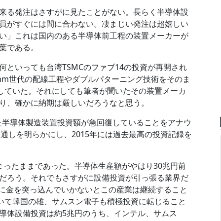
来る発注はさすがに見たことがない。長らく半導体設
員がすぐには間に合わない。凄まじい発注は超嬉しい
い」これは国内のある半導体前工程の装置メーカーが
葉である。
といっても台湾TSMCのファブ14の投資が再開され
0nm世代の配線工程やダブルパターニング技術をそのま
スしていた。それにしても筆者が聞いたその装置メーカ
り、確かに納期は厳しいだろうなと思う。
また半導体製造装置投資額が急回復していることをアナウ
見通しを明らかにし、2015年には過去最高の投資記録を
まったままであった。半導体生産額がやはり30兆円前
だろう。それでもさすがに設備投資が引っ張る業界だ
トに金を突っ込んでいかないとこの産業は継続すること
続いて韓国の雄、サムスン電子も積極投資に転じること
導体設備投資は約5兆円のうち、インテル、サムス