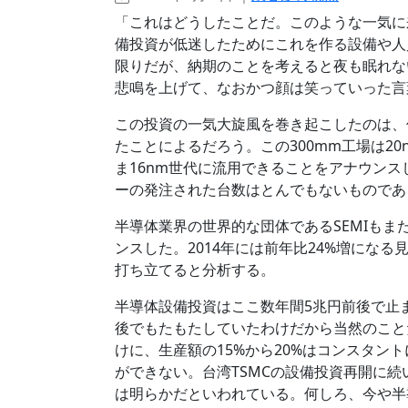
「これはどうしたことだ。このような一気に
備投資が低迷したためにこれを作る設備や人
限りだが、納期のことを考えると夜も眠れな
悲鳴を上げて、なおかつ顔は笑っていった言
この投資の一気大旋風を巻き起こしたのは、何
たことによるだろう。この300mm工場は2
ま16nm世代に流用できることをアナウン
ーの発注された台数はとんでもないものであ
半導体業界の世界的な団体であるSEMIも
ンスした。2014年には前年比24%増になる
打ち立てると分析する。
半導体設備投資はここ数年間5兆円前後で止
後でもたもたしていたわけだから当然のこと
けに、生産額の15%から20%はコンスタン
ができない。台湾TSMCの設備投資再開に
は明らかだといわれている。何しろ、今や半