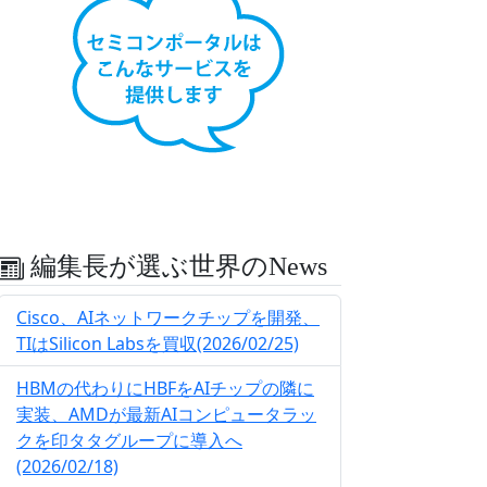
編集長が選ぶ世界のNews
Cisco、AIネットワークチップを開発、
TIはSilicon Labsを買収(2026/02/25)
HBMの代わりにHBFをAIチップの隣に
実装、AMDが最新AIコンピュータラッ
クを印タタグループに導入へ
(2026/02/18)