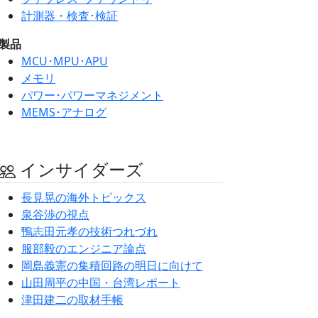
計測器・検査･検証
製品
MCU･MPU･APU
メモリ
パワー･パワーマネジメント
MEMS･アナログ
インサイダーズ
長見晃の海外トピックス
泉谷渉の視点
鴨志田元孝の技術つれづれ
服部毅のエンジニア論点
岡島義憲の集積回路の明日に向けて
山田周平の中国・台湾レポート
津田建二の取材手帳