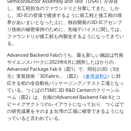
Semiconductor Assembly and Test（OSAT）が存在
し、前工程担当のファウンドリと分業してきた。しか
し、3D-ICの登場で後述するように前工程と後工程の境
界があいまいとなった上に、独自開発の3D-ICアセンブ
リ技術の秘密保持のために、先端デバイスに関しては、
ファウンドリが後工程も内製化するようになってきてい
る。
Advanced Backend Fabのうち、最も新しい施設は竹南
サイエンスパークに2023年6月に開所したばかりの
Advanced Package Fab 6（図1）で、同社の3D（3次
元）実装技術「3DFabric」（図2）（
参考資料2
）に対
応する初の全自動化パッケージング／テスト工場となっ
ている。つくばのTSMC 3D R&D Centerのクリーンル
ーム（図2）は、台南のAdvanced Backend Fab 6とコ
ピーイグザクトリのレイアウトになっており、つくばで
の研究成果をそのまま台湾の工場に移管できるようにな
っていると言われている。