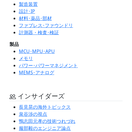
製造装置
設計･IP
材料･薬品･部材
ファブレス･ファウンドリ
計測器・検査･検証
製品
MCU･MPU･APU
メモリ
パワー･パワーマネジメント
MEMS･アナログ
インサイダーズ
長見晃の海外トピックス
泉谷渉の視点
鴨志田元孝の技術つれづれ
服部毅のエンジニア論点