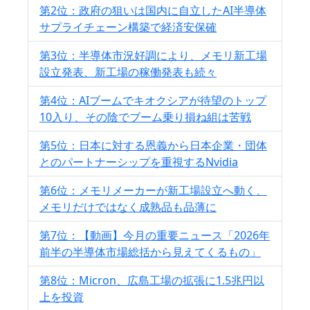
第2位：政府の狙いは国内に自立したAI半導体
サプライチェーン構築で経済安保確
第3位：半導体市況好調により、メモリ新工場
設立発表、新工場の稼働発表も続々
第4位：AIブームでキオクシアが待望のトップ
10入り、その陰でブーム乗り損ね組は苦戦
第5位：日本に対する恩義から日本企業・団体
とのパートナーシップを重視するNvidia
第6位：メモリメーカーが新工場設立へ動く、
メモリだけではなく成熟品も品薄に
第7位：【動画】今月の重要ニュース「2026年
前半の半導体市場総括から見えてくるもの」
第8位：Micron、広島工場の拡張に1.5兆円以
上を投資