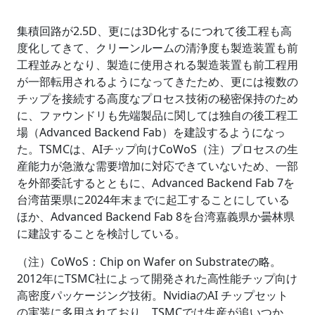
集積回路が2.5D、更には3D化するにつれて後工程も高
度化してきて、クリーンルームの清浄度も製造装置も前
工程並みとなり、製造に使用される製造装置も前工程用
が一部転用されるようになってきたため、更には複数の
チップを接続する高度なプロセス技術の秘密保持のため
に、ファウンドリも先端製品に関しては独自の後工程工
場（Advanced Backend Fab）を建設するようになっ
た。TSMCは、AIチップ向けCoWoS（注）プロセスの生
産能力が急激な需要増加に対応できていないため、一部
を外部委託するとともに、Advanced Backend Fab 7を
台湾苗栗県に2024年末までに起工することにしている
ほか、Advanced Backend Fab 8を台湾嘉義県か曇林県
に建設することを検討している。
（注）CoWoS：Chip on Wafer on Substrateの略。
2012年にTSMC社によって開発された高性能チップ向け
高密度パッケージング技術。NvidiaのAI チップセット
の実装に多用されており、TSMCでは生産が追いつか