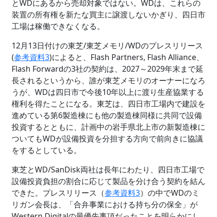
とWDにあるから売却対象ではない。WDは、これらの
装置の所有権を新たな買主に譲渡しないかぎり、四日市
工場は稼働できなくなる。
12月13日付けの東芝/東芝メモリ/WDのプレスリリース
(
参考資料3
)によると、Flash Partners, Flash Alliance、
Flash Forwardの3社の契約は、2027～2029年末まで延
長されるというから、誰が東芝メモリのオーナーになろ
うが、WDは四日市で今後10年以上に渡り生産協業する
権利を得たことになる。東芝は、四日市工場内で建設を
進めている第6製造棟にも他の製造棟同様に共同で設備
投資するとともに、計画中の岩手県北上市の新製造棟に
ついてもWDが設備投資を分担する方向で前向きに協議
をするとしている。
東芝とWD/SanDisk両社は長年にわたり、四日市工場で
設備投資負担の割合に応じて製品を分け合う契約を結ん
できた。プレスリリース（
参考資料3
）の中でWDのミ
リガン会長は、「合弁事業における持ち分の保全」が
Western Digitalの最優先事項だったことを明らかにし