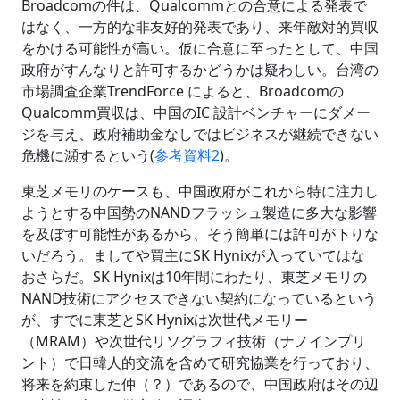
Broadcomの件は、Qualcommとの合意による発表で
はなく、一方的な非友好的発表であり、来年敵対的買収
をかける可能性が高い。仮に合意に至ったとして、中国
政府がすんなりと許可するかどうかは疑わしい。台湾の
市場調査企業TrendForce によると、Broadcomの
Qualcomm買収は、中国のIC 設計ベンチャーにダメー
ジを与え、政府補助金なしではビジネスが継続できない
危機に瀕するという(
参考資料2
)。
東芝メモリのケースも、中国政府がこれから特に注力し
ようとする中国勢のNANDフラッシュ製造に多大な影響
を及ぼす可能性があるから、そう簡単には許可が下りな
いだろう。ましてや買主にSK Hynixが入っていてはな
おさらだ。SK Hynixは10年間にわたり、東芝メモリの
NAND技術にアクセスできない契約になっているという
が、すでに東芝とSK Hynixは次世代メモリー
（MRAM）や次世代リソグラフィ技術（ナノインプリ
ント）で日韓人的交流を含めて研究協業を行っており、
将来を約束した仲（？）であるので、中国政府はその辺