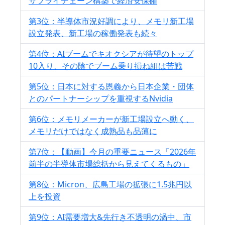
サプライチェーン構築で経済安保確
第3位：半導体市況好調により、メモリ新工場
設立発表、新工場の稼働発表も続々
第4位：AIブームでキオクシアが待望のトップ
10入り、その陰でブーム乗り損ね組は苦戦
第5位：日本に対する恩義から日本企業・団体
とのパートナーシップを重視するNvidia
第6位：メモリメーカーが新工場設立へ動く、
メモリだけではなく成熟品も品薄に
第7位：【動画】今月の重要ニュース「2026年
前半の半導体市場総括から見えてくるもの」
第8位：Micron、広島工場の拡張に1.5兆円以
上を投資
第9位：AI需要増大&先行き不透明の渦中、市