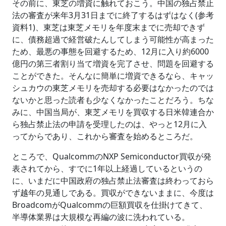
その前に、東芝の増資に触れておこう。中国の独占禁止
法の審査が来年3月31日までに終了するはずはなく(参考
資料1)、東芝は東芝メモリを年度末までに売却できず
に、債務超過で経営破たんしてしまう可能性が高まった
ため、最悪の事態を回避するため、12月に入り約6000
億円の第三者割り当て増資を完了させ、問題を回避する
ことができた。そんなに簡単に増資できるなら、キャッ
シュカウの東芝メモリを売却する必要はなかったのでは
ないかと思った読者も少なくなかったことだろう。ちな
みに、中国当局が、東芝メモリを買収する日米韓連合か
ら独占禁止法の申請を受理したのは、やっと12月に入
ってからであり、これから審査を始めるところだ。
ところで、QualcommのNXP Semiconductor買収が発
表されてから、すでに1年以上経過しているというの
に、いまだに中国政府の独占禁止法審査は終わっておら
ず越年の見通しである。買収ができないままに、今度は
BroadcomがQualcommの巨額買収を仕掛けてきて、
半導体業界は大規模な再編の波に洗われている。