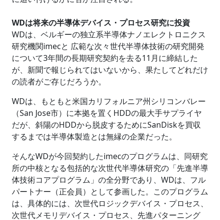
WDは将来の半導体デバイス・プロセス研究に投資
WDは、ベルギーの独立系半導体ナノエレクトロニクス
研究機関imecと 広範な次々世代半導体技術の研究開発
について3年間の長期研究契約を去る11月に締結した
が、新聞で報じられてはいないから、果たしてどれだけ
の読者がご存じだろうか。
WDは、もともと米国カリフォルニア州シリコンバレー
（San Jose市）に本拠を置くHDDの最大手サプライヤ
だが、斜陽のHDDから脱皮するためにSanDiskを買収
するまでは半導体製造とは無縁の企業だった。
そんなWDが今回契約したimecのプログラムは、同研究
所の中核となる包括的な次世代半導体研究の「先進半導
体技術コアプログラム」の全分野であり、WDは、フル
パートナー（正会員）として参画した。このプログラム
は、具体的には、次世代ロジックデバイス・プロセス、
次世代メモリデバイス・プロセス、先進パターニング