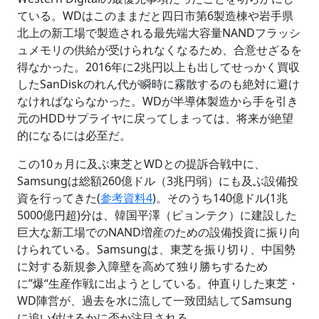
ている。WDはこのままだと四日市第6製造棟や岩手県
北上の新工場で製造される最先端大容量NANDフラッシ
ュメモリの供給が受けられなくなるため、合意せざるを
得なかった。2016年に2兆円以上も出してせっかく買収
したSanDiskのれん代が瞬時に霧散するのも絶対に避け
なければならなかった。WDが半導体製造から手を引き
元のHDDサプライヤに戻ってしまっては、将来が絶望
的になるには必至だ。
この10ヵ月に及ぶ東芝とWDとの提訴合戦中に、
Samsungは総額260億ドル（3兆円弱）にも及ぶ設備投
資を行ってきた(
参考資料4
)。そのうち140億ドル(1兆
5000億円超)分は、韓国平澤（ピョンテク）に建設した
巨大な新工場でのNAND増産のための設備投資に振り向
けられている。Samsungは、東芝を振り切り、中国勢
に対する新規参入障壁を高めて独り勝ちするため
に”爆“生産作戦に出ようとしている。仲直りした東芝・
WD陣営が、過去を水に流して一致団結してSamsung
に追い付けるかに否か注目される。