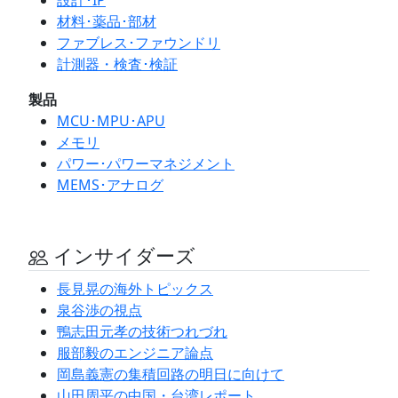
材料･薬品･部材
ファブレス･ファウンドリ
計測器・検査･検証
製品
MCU･MPU･APU
メモリ
パワー･パワーマネジメント
MEMS･アナログ
インサイダーズ
長見晃の海外トピックス
泉谷渉の視点
鴨志田元孝の技術つれづれ
服部毅のエンジニア論点
岡島義憲の集積回路の明日に向けて
山田周平の中国・台湾レポート