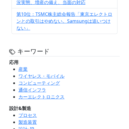
況実態、増産の備え、当面の対応
第10位：TSMC株主総会報告「東京エレクトロ
ンとの取引はやめない。Samsungは追いつけ
ない」
キーワード
応用
産業
ワイヤレス・モバイル
コンピューティング
通信インフラ
カーエレクトロニクス
設計&製造
プロセス
製造装置
設計･IP