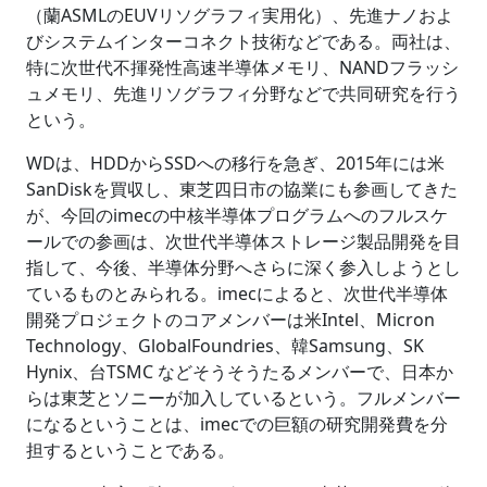
（蘭ASMLのEUVリソグラフィ実用化）、先進ナノおよ
びシステムインターコネクト技術などである。両社は、
特に次世代不揮発性高速半導体メモリ、NANDフラッシ
ュメモリ、先進リソグラフィ分野などで共同研究を行う
という。
WDは、HDDからSSDへの移行を急ぎ、2015年には米
SanDiskを買収し、東芝四日市の協業にも参画してきた
が、今回のimecの中核半導体プログラムへのフルスケ
ールでの参画は、次世代半導体ストレージ製品開発を目
指して、今後、半導体分野へさらに深く参入しようとし
ているものとみられる。imecによると、次世代半導体
開発プロジェクトのコアメンバーは米Intel、Micron
Technology、GlobalFoundries、韓Samsung、SK
Hynix、台TSMC などそうそうたるメンバーで、日本か
らは東芝とソニーが加入しているという。フルメンバー
になるということは、imecでの巨額の研究開発費を分
担するということである。