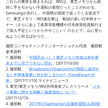
これらの事実を踏まえれば、WDは、東芝メモリから絶
対に手を引かない不退転の覚悟だったことがわかる。
Samsungが先行し、中国勢が国策で追ってくる状況下
で、東芝メモリ・WD連合軍は、船頭の多い日米韓オー
ナー（さらにあとで産業革新機構や日本政策投資銀行ま
で加入予定というからややこしい）のもとで、山に登ら
ぬように祈るばかりだ。
服部コンサルティングインターナショナル代表 服部毅
参考資料
1. 服部毅、「
中国恐るべし！東芝メモリ売却は本年度
末までに完了できない恐れ
」(2017/10/26)
2. 服部毅、「
BroadcomがQualcommの買収に成功す
ると半導体産業に何が起こるのか? - TrendFoceが分
析
」 (2017/11/10) マイナビニュース
3. 東芝/東芝メモリ/WD共同発表プレスリリース「
メモ
リ事業に関する和解と協業強化について
」
(2017/12/13)
4. 服部毅、「
2017年のSamsungの設備投資額は260億