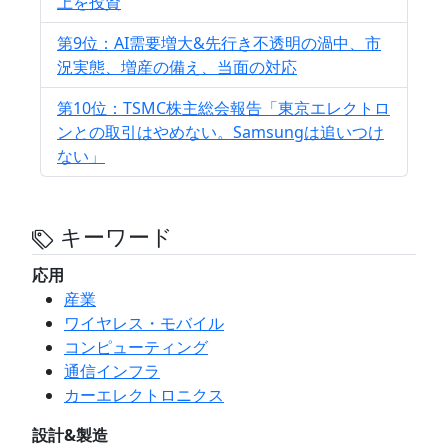
上を投資
第9位：AI需要増大&先行き不透明の渦中、市
況実態、増産の備え、当面の対応
第10位：TSMC株主総会報告「東京エレクトロ
ンとの取引はやめない。Samsungは追いつけ
ない」
キーワード
応用
産業
ワイヤレス・モバイル
コンピューティング
通信インフラ
カーエレクトロニクス
設計&製造