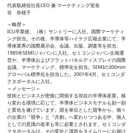
代表取締役社長CEO 兼 マーケティング室長
谷 奈穂子
＜略歴＞
ICU卒業後、（株）サントリーに入社。国際マーケティ
ング担当。その後、半導体等ハイテク広報企業にて、半
導体業界の国際展示会、会議、出版、調査等を担当、
1985年SEMIジャパンに入社。セミコンジャパン企画運
営や、半導体およびフラットパネルディスプレイの国際
会議、マーケティング、標準化を担当。SEMIの300mm
グローバル標準化を担当した。2001年4月、セミコンダ
クタポータルに入社。
＜メッセージ＞
技術とビジネスが密接に関係する現在の半導体産業。移
り変わる環境に応じて、半導体ビジネスモデルも刻一刻
と変化を遂げています。国を単位とした競争から、個々
の企業の『競争』と『共創』へ変わりつつある中、個人
としての意識の改革も常に必要とされます。セミコンダ
クタポータルは、その変化と課題をタイムリーにお届け