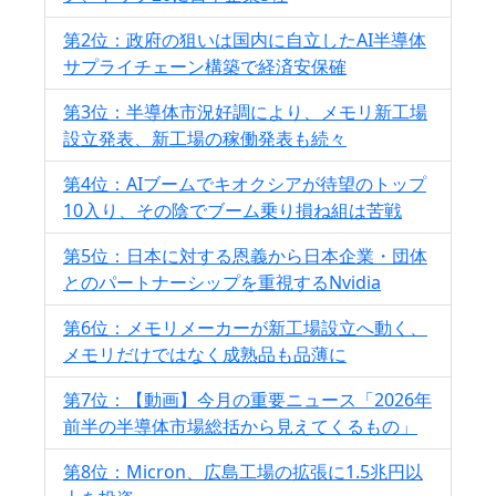
第2位：政府の狙いは国内に自立したAI半導体
サプライチェーン構築で経済安保確
第3位：半導体市況好調により、メモリ新工場
設立発表、新工場の稼働発表も続々
第4位：AIブームでキオクシアが待望のトップ
10入り、その陰でブーム乗り損ね組は苦戦
第5位：日本に対する恩義から日本企業・団体
とのパートナーシップを重視するNvidia
第6位：メモリメーカーが新工場設立へ動く、
メモリだけではなく成熟品も品薄に
第7位：【動画】今月の重要ニュース「2026年
前半の半導体市場総括から見えてくるもの」
第8位：Micron、広島工場の拡張に1.5兆円以