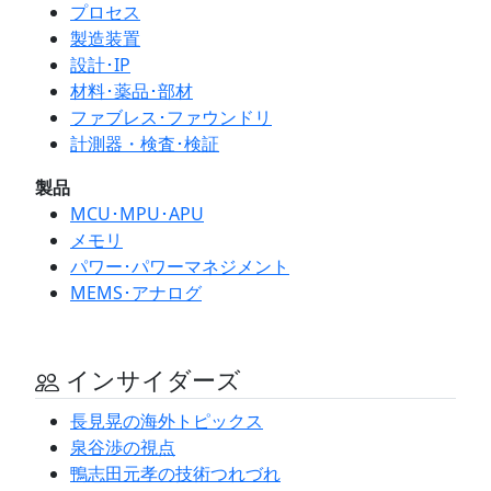
プロセス
製造装置
設計･IP
材料･薬品･部材
ファブレス･ファウンドリ
計測器・検査･検証
製品
MCU･MPU･APU
メモリ
パワー･パワーマネジメント
MEMS･アナログ
インサイダーズ
長見晃の海外トピックス
泉谷渉の視点
鴨志田元孝の技術つれづれ