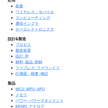
応用
産業
ワイヤレス・モバイル
コンピューティング
通信インフラ
カーエレクトロニクス
設計&製造
プロセス
製造装置
設計･IP
材料･薬品･部材
ファブレス･ファウンドリ
計測器・検査･検証
製品
MCU･MPU･APU
メモリ
パワー･パワーマネジメント
MEMS･アナログ