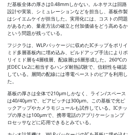
だ基板全体の厚さは0.48mmしかない。ルネサスは回路
設計や実装、シミュレーションなどを担当し、基板作製
はシイエムケイが担当した。実用化には、コストの問題
があるため、量産方法の確立と付加価値をどう高めるか
という問題が残っている。
フジクラは、WLPパッケージに収めたICチップをポリイ
ミド多層基板内に埋め込み、ビルドアップ手法によりポ
リイミド層を4層積層、配線層は6層形成した。260℃の
JEDEC Lv.2に相当するハンダ耐熱試験で、信頼性を確認
している。層間の配線には導電ペーストのビアを利用し
た。
基板の厚さは全体で210μmしかなく、ライン/スペース
は40/40μmで、ビアピッチは300μm。この基板で光ピ
ックアップやカメラモジュールも試作している。ICチッ
プの厚さは100μmで、携帯電話のアプリケーションプ
ロセッサなどに応用できるとみている。
カシオ計算機は、WLPパッケージのICを基板に埋め込む