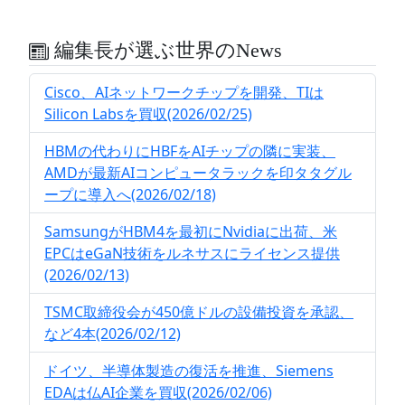
編集長が選ぶ世界のNews
Cisco、AIネットワークチップを開発、TIは
Silicon Labsを買収(2026/02/25)
HBMの代わりにHBFをAIチップの隣に実装、
AMDが最新AIコンピュータラックを印タタグル
ープに導入へ(2026/02/18)
SamsungがHBM4を最初にNvidiaに出荷、米
EPCはeGaN技術をルネサスにライセンス提供
(2026/02/13)
TSMC取締役会が450億ドルの設備投資を承認、
など4本(2026/02/12)
ドイツ、半導体製造の復活を推進、Siemens
EDAは仏AI企業を買収(2026/02/06)