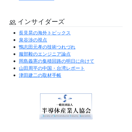
インサイダーズ
長見晃の海外トピックス
泉谷渉の視点
鴨志田元孝の技術つれづれ
服部毅のエンジニア論点
岡島義憲の集積回路の明日に向けて
山田周平の中国・台湾レポート
津田建二の取材手帳