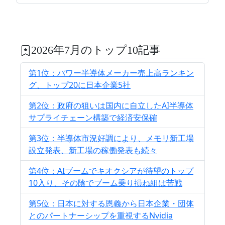
2026年7月のトップ10記事
第1位：パワー半導体メーカー売上高ランキン
グ、トップ20に日本企業5社
第2位：政府の狙いは国内に自立したAI半導体
サプライチェーン構築で経済安保確
第3位：半導体市況好調により、メモリ新工場
設立発表、新工場の稼働発表も続々
第4位：AIブームでキオクシアが待望のトップ
10入り、その陰でブーム乗り損ね組は苦戦
第5位：日本に対する恩義から日本企業・団体
とのパートナーシップを重視するNvidia