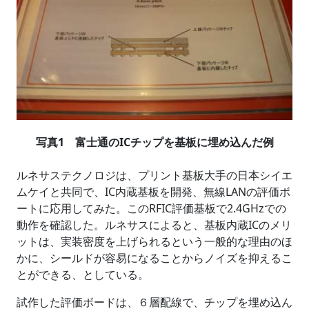
写真1 富士通のICチップを基板に埋め込んだ例
ルネサステクノロジは、プリント基板大手の日本シイエ
ムケイと共同で、IC内蔵基板を開発、無線LANの評価ボ
ートに応用してみた。このRFIC評価基板で2.4GHzでの
動作を確認した。ルネサスによると、基板内蔵ICのメリ
ットは、実装密度を上げられるという一般的な理由のほ
かに、シールドが容易になることからノイズを抑えるこ
とができる、としている。
試作した評価ボードは、６層配線で、チップを埋め込ん