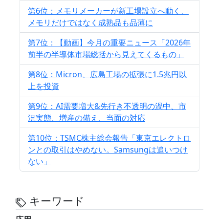
第6位：メモリメーカーが新工場設立へ動く、
メモリだけではなく成熟品も品薄に
第7位：【動画】今月の重要ニュース「2026年
前半の半導体市場総括から見えてくるもの」
第8位：Micron、広島工場の拡張に1.5兆円以
上を投資
第9位：AI需要増大&先行き不透明の渦中、市
況実態、増産の備え、当面の対応
第10位：TSMC株主総会報告「東京エレクトロ
ンとの取引はやめない。Samsungは追いつけ
ない」
キーワード