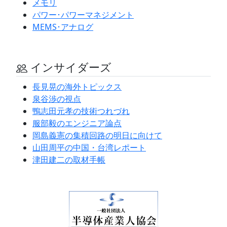
メモリ
パワー･パワーマネジメント
MEMS･アナログ
インサイダーズ
長見晃の海外トピックス
泉谷渉の視点
鴨志田元孝の技術つれづれ
服部毅のエンジニア論点
岡島義憲の集積回路の明日に向けて
山田周平の中国・台湾レポート
津田建二の取材手帳