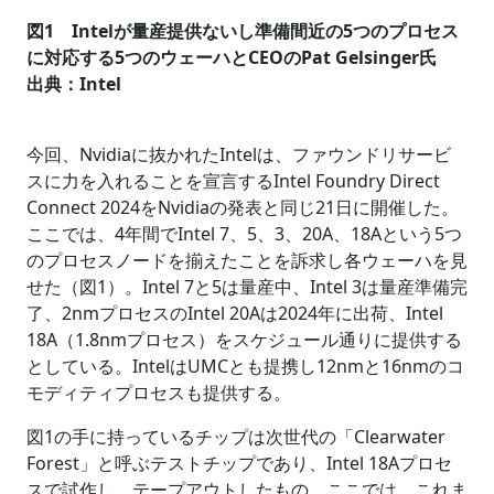
図1 Intelが量産提供ないし準備間近の5つのプロセス
に対応する5つのウェーハとCEOのPat Gelsinger氏
出典：Intel
今回、Nvidiaに抜かれたIntelは、ファウンドリサービ
スに力を入れることを宣言するIntel Foundry Direct
Connect 2024をNvidiaの発表と同じ21日に開催した。
ここでは、4年間でIntel 7、5、3、20A、18Aという5つ
のプロセスノードを揃えたことを訴求し各ウェーハを見
せた（図1）。Intel 7と5は量産中、Intel 3は量産準備完
了、2nmプロセスのIntel 20Aは2024年に出荷、Intel
18A（1.8nmプロセス）をスケジュール通りに提供する
としている。IntelはUMCとも提携し12nmと16nmのコ
モディティプロセスも提供する。
図1の手に持っているチップは次世代の「Clearwater
Forest」と呼ぶテストチップであり、Intel 18Aプロセ
スで試作し、テープアウトしたもの。ここでは、これま