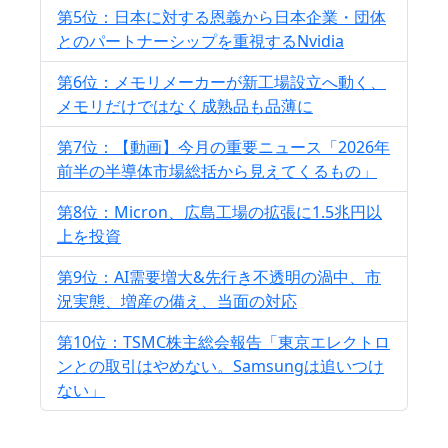
第5位：日本に対する恩義から日本企業・団体
とのパートナーシップを重視するNvidia
第6位：メモリメーカーが新工場設立へ動く、
メモリだけではなく成熟品も品薄に
第7位：【動画】今月の重要ニュース「2026年
前半の半導体市場総括から見えてくるもの」
第8位：Micron、広島工場の拡張に1.5兆円以
上を投資
第9位：AI需要増大&先行き不透明の渦中、市
況実態、増産の備え、当面の対応
第10位：TSMC株主総会報告「東京エレクトロ
ンとの取引はやめない。Samsungは追いつけ
ない」