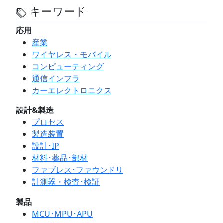
キーワード
応用
産業
ワイヤレス・モバイル
コンピューティング
通信インフラ
カーエレクトロニクス
設計&製造
プロセス
製造装置
設計･IP
材料･薬品･部材
ファブレス･ファウンドリ
計測器・検査･検証
製品
MCU･MPU･APU