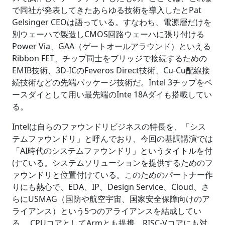
で同社が発表してきたあらゆる技術を導入したとPat
Gelsinger CEOは語っている。すなわち、電源層だけを
別ウェーハで製造しCMOS回路ウェーハに張り付ける
Power Via、GAA（ゲートオールアラウンド）といえる
Ribbon FET、チップ同士をブリッジで接続するための
EMIB技術、3D-ICのFeveros Direct技術、Cu-Cu配線接
続技術などの先端パッケージ技術だ。Intel 3チップをベ
ースダイとして用い最先端のInte 18Aダイも搭載してい
る。
Intelは自らのファウンドリビジネスの特長を、「シス
テムファウンドリ」と呼んでおり、今回の基調講演では
「AI時代のシステムファウンドリ」というタイトルを付
けている。システムソリューションを提供するためのフ
ァウンドリと位置付けている。このためのパートナー作
りにも熱心で、EDA、IP、Design Service、Cloud、さ
らにUSMAG（国防や航空宇宙、国家安全保障向けのア
ライアンス）という5つのアライアンスを結成してい
る。 CPUコアとしてArmとも提携、RISC-Vコアにも対