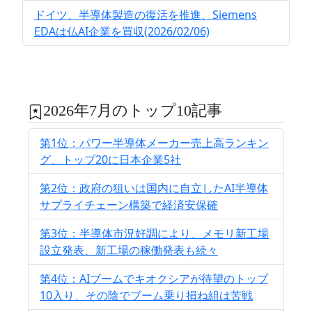
ドイツ、半導体製造の復活を推進、Siemens
EDAは仏AI企業を買収(2026/02/06)
2026年7月のトップ10記事
第1位：パワー半導体メーカー売上高ランキン
グ、トップ20に日本企業5社
第2位：政府の狙いは国内に自立したAI半導体
サプライチェーン構築で経済安保確
第3位：半導体市況好調により、メモリ新工場
設立発表、新工場の稼働発表も続々
第4位：AIブームでキオクシアが待望のトップ
10入り、その陰でブーム乗り損ね組は苦戦