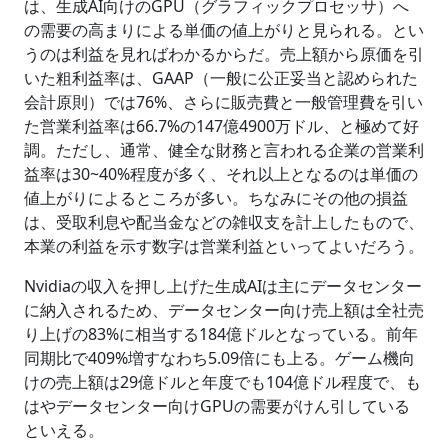
は、生成AI向けのGPU（グラフィックプロセッサ）へ
の需要の高まりによる単価の値上がりと見られる。とい
うのは利益を見ればわかるからだ。売上額から原価を引
いた粗利益率は、GAAP（一般に公正妥当と認められた
会計原則）では76%、さらに販売費と一般管理費を引い
た営業利益率は66.7%の147億4900万ドル、と極めて好
調。ただし、通常、健全な財務と言われる企業の営業利
益率は30~40%程度が多く、それ以上となるのは単価の
値上がりによるところが多い。ちなみにその他の損益
は、受取利息や配当金などの雑収支を計上したもので、
本業の利益を示す数字は営業利益といってよいだろう。
Nvidiaの収入を押し上げた生成AIは主にデータセンター
に納入されるため、データセンター向け売上額は全社売
り上げの83%に相当する184億ドルとなっている。前年
同期比で409%増すなわち5.09倍にも上る。ゲーム機向
けの売上額は29億ドルと年度でも104億ドル程度で、も
はやデータセンター向けGPUの需要がけん引している
といえる。