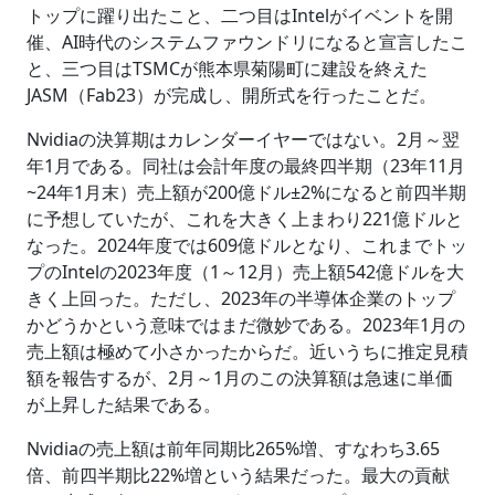
トップに躍り出たこと、二つ目はIntelがイベントを開
催、AI時代のシステムファウンドリになると宣言したこ
と、三つ目はTSMCが熊本県菊陽町に建設を終えた
JASM（Fab23）が完成し、開所式を行ったことだ。
Nvidiaの決算期はカレンダーイヤーではない。2月～翌
年1月である。同社は会計年度の最終四半期（23年11月
~24年1月末）売上額が200億ドル±2%になると前四半期
に予想していたが、これを大きく上まわり221億ドルと
なった。2024年度では609億ドルとなり、これまでトッ
プのIntelの2023年度（1～12月）売上額542億ドルを大
きく上回った。ただし、2023年の半導体企業のトップ
かどうかという意味ではまだ微妙である。2023年1月の
売上額は極めて小さかったからだ。近いうちに推定見積
額を報告するが、2月～1月のこの決算額は急速に単価
が上昇した結果である。
Nvidiaの売上額は前年同期比265%増、すなわち3.65
倍、前四半期比22%増という結果だった。最大の貢献