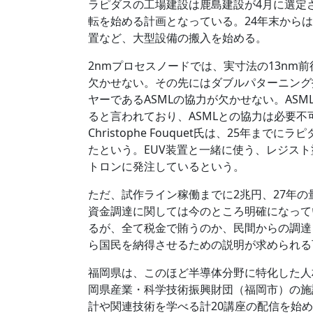
ラピダスの工場建設は鹿島建設が4月に選定さ
転を始める計画となっている。24年末からは
置など、大型設備の搬入を始める。
2nmプロセスノードでは、実寸法の13nm前
欠かせない。その先にはダブルパターニング
ヤーであるASMLの協力が欠かせない。ASM
ると言われており、ASMLとの協力は必要不可欠。ASML
Christophe Fouquet氏は、25年
たという。EUV装置と一緒に使う、レジス
トロンに発注しているという。
ただ、試作ライン稼働までに2兆円、27年
資金調達に関しては今のところ明確になって
るが、全て税金で賄うのか、民間からの調達
ら国民を納得させるための説明が求められる
福岡県は、このほど半導体分野に特化した人
岡県産業・科学技術振興財団（福岡市）の施
計や関連技術を学べる計20講座の配信を始め