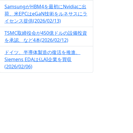
SamsungがHBM4を最初にNvidiaに出
荷、米EPCはeGaN技術をルネサスにラ
イセンス提供(2026/02/13)
TSMC取締役会が450億ドルの設備投資
を承認、など4本(2026/02/12)
ドイツ、半導体製造の復活を推進、
Siemens EDAは仏AI企業を買収
(2026/02/06)