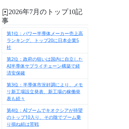
2026年7月のトップ10記
事
第1位：パワー半導体メーカー売上高
ランキング、トップ20に日本企業5
社
第2位：政府の狙いは国内に自立した
AI半導体サプライチェーン構築で経
済安保確
第3位：半導体市況好調により、メモ
リ新工場設立発表、新工場の稼働発
表も続々
第4位：AIブームでキオクシアが待望
のトップ10入り、その陰でブーム乗
り損ね組は苦戦