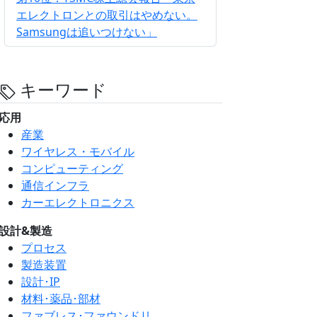
エレクトロンとの取引はやめない。
Samsungは追いつけない」
キーワード
応用
産業
ワイヤレス・モバイル
コンピューティング
通信インフラ
カーエレクトロニクス
設計&製造
プロセス
製造装置
設計･IP
材料･薬品･部材
ファブレス･ファウンドリ