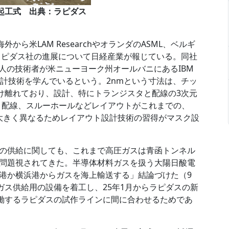
の起工式 出典：ラピダス
から米LAM ResearchやオランダのASML、ベルギ
。ラピダス社の進展について日経産業が報じている。同社
0人の技術者が米ニューヨーク州オールバニにあるIBM
設計技術を学んでいるという。2nmという寸法は、チッ
かけ離れており、設計、特にトランジスタと配線の3次元
と配線、スルーホールなどレイアウトがこれまでの、
とは大きく異なるためレイアウト設計技術の習得がマスク設
の供給に関しても、これまで高圧ガスは青函トンネル
問題視されてきた。半導体材料ガスを扱う大陽日酸電
港か横浜港からガスを海上輸送する」結論づけた（9
ガス供給用の設備を着工し、25年1月からラピダスの新
稼働するラピダスの試作ラインに間に合わせるためであ