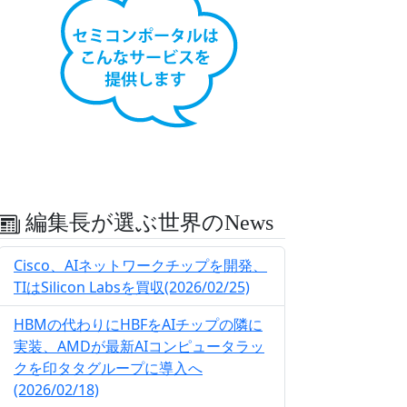
編集長が選ぶ世界のNews
Cisco、AIネットワークチップを開発、
TIはSilicon Labsを買収(2026/02/25)
HBMの代わりにHBFをAIチップの隣に
実装、AMDが最新AIコンピュータラッ
クを印タタグループに導入へ
(2026/02/18)