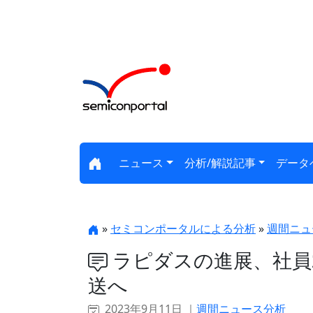
ニュース
分析/解説記事
データ
»
セミコンポータルによる分析
»
週間ニュ
ラピダスの進展、社員
送へ
2023年9月11日 ｜
週間ニュース分析