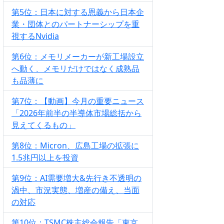
第5位：日本に対する恩義から日本企
業・団体とのパートナーシップを重
視するNvidia
第6位：メモリメーカーが新工場設立
へ動く、メモリだけではなく成熟品
も品薄に
第7位：【動画】今月の重要ニュース
「2026年前半の半導体市場総括から
見えてくるもの」
第8位：Micron、広島工場の拡張に
1.5兆円以上を投資
第9位：AI需要増大&先行き不透明の
渦中、市況実態、増産の備え、当面
の対応
第10位：TSMC株主総会報告「東京