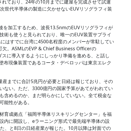
れており、24年の10月までに建屋を完成させて試運
次世代半導体の製造に欠かせないEUVリソグラフィ装
後を加工するため、波長13.5nmのEUVリソグラフィが
技術も使うと見られており、唯一のEUV装置サプライ
Lにはすでに台湾に4500名程度のメンバーが常駐してい
のEVP & Chief Business Officerの
までにラピダスに導入するようにしっかり準備を進める、と話し
ト塗布現像装置であるコータ・デベロッパは東京エレク
の量産までに合計5兆円が必要と日経は報じており、その
いない。ただ、3300億円の国家予算があてがわれてい
も含めるのか、まだ明らかにしていない。全て税金な
可能性がある。
材育成拠点「福岡半導体リスキリングセンター」を福
設内に開設し、eラーニング形式で最先端半導体の設
た、と8日の日経産業が報じた。10月以降は対面での