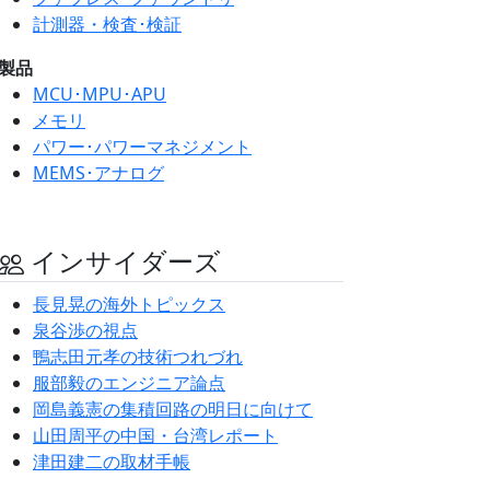
計測器・検査･検証
製品
MCU･MPU･APU
メモリ
パワー･パワーマネジメント
MEMS･アナログ
インサイダーズ
長見晃の海外トピックス
泉谷渉の視点
鴨志田元孝の技術つれづれ
服部毅のエンジニア論点
岡島義憲の集積回路の明日に向けて
山田周平の中国・台湾レポート
津田建二の取材手帳