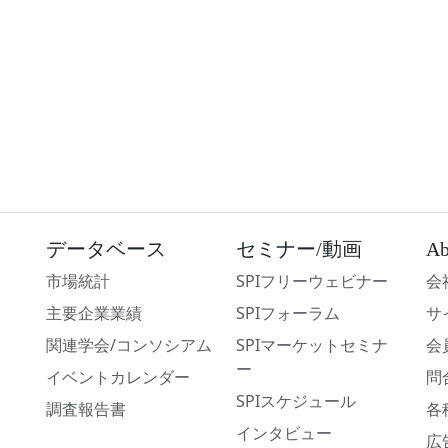
データベース
セミナー/動画
Ab
市場統計
SPIフリーウェビナー
会
主要企業業績
SPIフォーラム
サ
関連学会/コンソシアム
SPIマーケットセミナ
会
ー
イベントカレンダー
問
SPIスケジュール
調査報告書
各
インタビュー
広