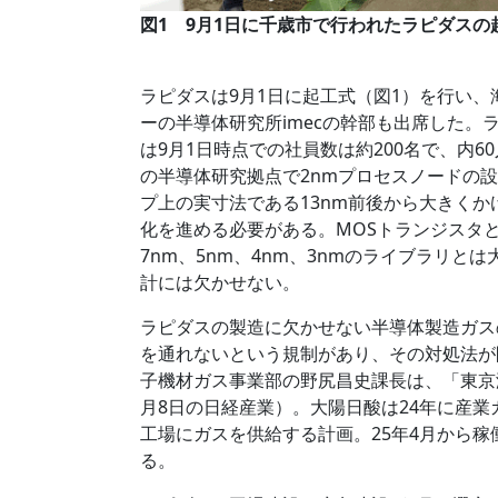
図1 9月1日に千歳市で行われたラピダス
ラピダスは9月1日に起工式（図1）を行い、海外
ーの半導体研究所imecの幹部も出席した
は9月1日時点での社員数は約200名で、内6
の半導体研究拠点で2nmプロセスノードの
プ上の実寸法である13nm前後から大きく
化を進める必要がある。MOSトランジスタ
7nm、5nm、4nm、3nmのライブラリ
計には欠かせない。
ラピダスの製造に欠かせない半導体製造ガス
を通れないという規制があり、その対処法が
子機材ガス事業部の野尻昌史課長は、「東京
月8日の日経産業）。大陽日酸は24年に産業
工場にガスを供給する計画。25年4月から
る。