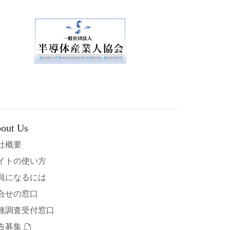
out Us
社概要
イトの使い方
員になるには
合せの窓口
種調査受付窓口
告募集