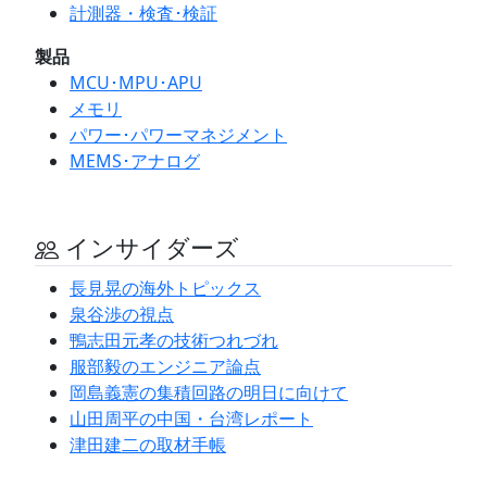
計測器・検査･検証
製品
MCU･MPU･APU
メモリ
パワー･パワーマネジメント
MEMS･アナログ
インサイダーズ
長見晃の海外トピックス
泉谷渉の視点
鴨志田元孝の技術つれづれ
服部毅のエンジニア論点
岡島義憲の集積回路の明日に向けて
山田周平の中国・台湾レポート
津田建二の取材手帳