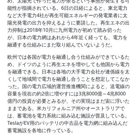
め、太陽光で作った電力が余るという事態が発生する可
能性が指摘されている。6日の日経によると、東北電力
など大手電力4社が再生可能エネルギーの発電業者に太
陽光発電の出力を抑えるように要請した。再生エネの出
力抑制は2018年10月に九州電力が初めて踏み切った
が、日本の電力網はあれから4年近く経っても、電力を
融通する仕組みにまだ取り組んでいないようだ。
欧州では各国が電力を融通し合う仕組みができているた
め、ドイツのように再生エネを増やしても他国から電力
を融通できる。日本は各地の大手電力会社が連係線を太
くして地域間で電力を融通し合うことを想定してこなか
った。国の電力広域的運営推進機関によると、送電線の
容量を現在の約2倍に増やすには3兆8000億～4兆8000
億円の投資が必要とみるが、その実現はまだ宙に浮いた
ままである。米カリフォルニア州やオーストラリアで
は、蓄電池を電力系統に組み込む施設が普及している。
TeslaがEV用のバッテリの中古品を電力網に組み込んだ
蓄電施設を各地に作っている。