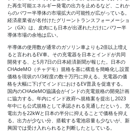
た再生可能エネルギー発電の出力を止めるなど、これか
らのパワー半導体の市場拡大の可能性が広がっている。
経済産業省が名付けたグリーントランスフォーメーショ
ン（GX）は、皮肉にも日本が出遅れただけにパワー半
導体市場の余地は広い。
半導体の使用数が通常のガソリン車よりも2倍以上増え
ると言われるEV車。その充電器を日本とインドが共同
開発する、と5月7日の日本経済新聞が報じた。日本の
CHAdeMO（チャデモ）規格を基に構造を簡略化し設置
価格を現状の1/3程度の数十万円に抑える。充電器の価
格を大幅に下げてインドにおけるEV普及を促進する。
国内のCHAdeMO協議会がインドの充電規格の開発計画
に協力する。年内にインド政府へ規格案を提出し2023
年中にも公式規格として承認される見通しだという。充
電出力を22kWと日本の半分に抑えることで価格を抑え
る。出力が少ない分、搭載する電池容量も少ないが、新
興国では受け入れられると判断したとしている。