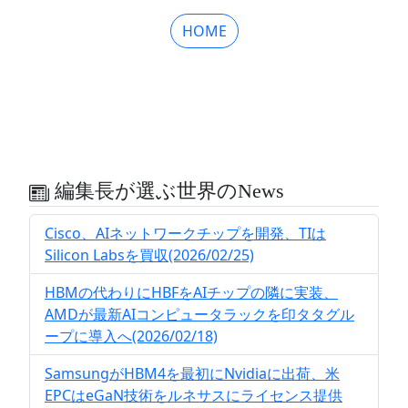
HOME
編集長が選ぶ世界のNews
Cisco、AIネットワークチップを開発、TIは
Silicon Labsを買収(2026/02/25)
HBMの代わりにHBFをAIチップの隣に実装、
AMDが最新AIコンピュータラックを印タタグル
ープに導入へ(2026/02/18)
SamsungがHBM4を最初にNvidiaに出荷、米
EPCはeGaN技術をルネサスにライセンス提供