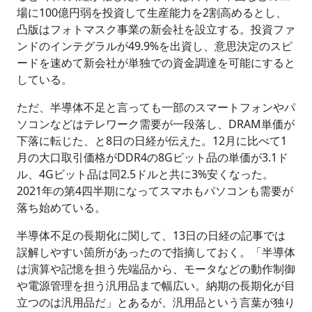
場に100億円弱を投資して生産能力を2割高めるとし、
凸版はフォトマスク事業の新会社を設立する。投資ファ
ンドのインテグラルが49.9%を出資し、意思決定のスピ
ードを速めて新会社が単独での資金調達を可能にすると
している。
ただ、半導体不足と言っても一部のスマートフォンやパ
ソコンなどはテレワーク需要が一段落し、DRAM単価が
下落に転じた、と8日の日経が伝えた。12月に比べて1
月の大口取引価格がDDR4の8Gビット品の単価が3.1ド
ル、4Gビット品は同2.5ドルと共に3%安くなった。
2021年の第4四半期になってスマホもパソコンも需要が
落ち始めている。
半導体不足の長期化に関して、13日の日経の記事では
誤解しやすい箇所があったので指摘しておく。「半導体
は演算や記憶を担う先端品から、モータなどの動作制御
や電源管理を担う汎用品まで幅広い。納期の長期化が目
立つのは汎用品だ」とあるが、汎用品という言葉が独り