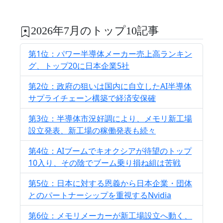
2026年7月のトップ10記事
第1位：パワー半導体メーカー売上高ランキン
グ、トップ20に日本企業5社
第2位：政府の狙いは国内に自立したAI半導体
サプライチェーン構築で経済安保確
第3位：半導体市況好調により、メモリ新工場
設立発表、新工場の稼働発表も続々
第4位：AIブームでキオクシアが待望のトップ
10入り、その陰でブーム乗り損ね組は苦戦
第5位：日本に対する恩義から日本企業・団体
とのパートナーシップを重視するNvidia
第6位：メモリメーカーが新工場設立へ動く、