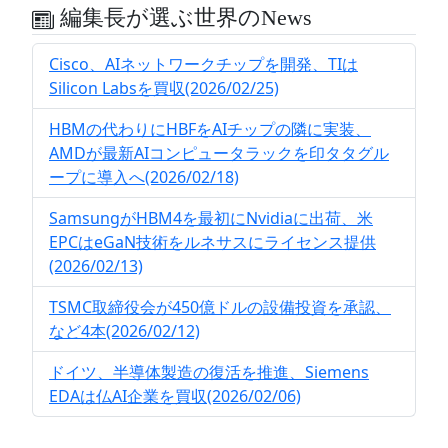
編集長が選ぶ世界のNews
Cisco、AIネットワークチップを開発、TIは
Silicon Labsを買収(2026/02/25)
HBMの代わりにHBFをAIチップの隣に実装、
AMDが最新AIコンピュータラックを印タタグル
ープに導入へ(2026/02/18)
SamsungがHBM4を最初にNvidiaに出荷、米
EPCはeGaN技術をルネサスにライセンス提供
(2026/02/13)
TSMC取締役会が450億ドルの設備投資を承認、
など4本(2026/02/12)
ドイツ、半導体製造の復活を推進、Siemens
EDAは仏AI企業を買収(2026/02/06)