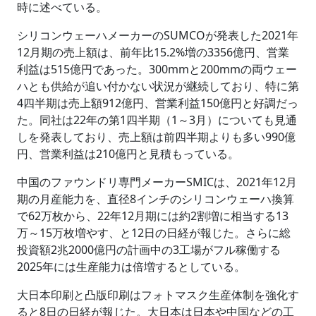
時に述べている。
シリコンウェーハメーカーのSUMCOが発表した2021年
12月期の売上額は、前年比15.2%増の3356億円、営業
利益は515億円であった。300mmと200mmの両ウェー
ハとも供給が追い付かない状況が継続しており、特に第
4四半期は売上額912億円、営業利益150億円と好調だっ
た。同社は22年の第1四半期（1～3月）についても見通
しを発表しており、売上額は前四半期よりも多い990億
円、営業利益は210億円と見積もっている。
中国のファウンドリ専門メーカーSMICは、2021年12月
期の月産能力を、直径8インチのシリコンウェーハ換算
で62万枚から、22年12月期には約2割増に相当する13
万～15万枚増やす、と12日の日経が報じた。さらに総
投資額2兆2000億円の計画中の3工場がフル稼働する
2025年には生産能力は倍増するとしている。
大日本印刷と凸版印刷はフォトマスク生産体制を強化す
ると8日の日経が報じた。大日本は日本や中国などの工