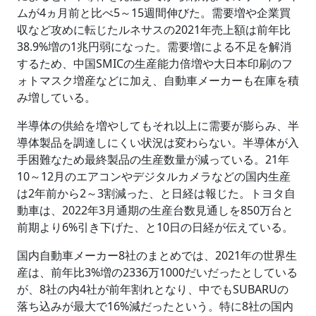
ムが4ヵ月前と比べ5～15週間伸びた。需要増や企業買
収など攻めに転じたルネサスの2021年売上額は前年比
38.9%増の1兆円弱になった。需要増による不足を解消
するため、中国SMICの生産能力倍増や大日本印刷のフ
ォトマスク増産などに加え、自動車メーカーも在庫を積
み増している。
半導体の供給を増やしてもそれ以上に需要が膨らみ、半
導体製品を調達しにくい状況は変わらない。半導体が入
手困難なため最終製品の生産数量が減っている。21年
10～12月のエアコンやデジタルカメラなどの国内生産
は2年前から2～3割減った、と日経は報じた。トヨタ自
動車は、2022年3月通期の生産台数見通しを850万台と
前期より6%引き下げた、と10日の日経が伝えている。
国内自動車メーカー8社のまとめでは、2021年の世界生
産は、前年比3%増の2336万1000だいだったとしている
が、8社の内4社が前年割れとなり、中でもSUBARUの
落ち込みが最大で16%減だったという。特に8社の国内