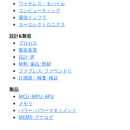
ワイヤレス・モバイル
コンピューティング
通信インフラ
カーエレクトロニクス
設計&製造
プロセス
製造装置
設計･IP
材料･薬品･部材
ファブレス･ファウンドリ
計測器・検査･検証
製品
MCU･MPU･APU
メモリ
パワー･パワーマネジメント
MEMS･アナログ