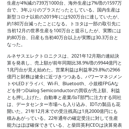
生産が4%減の739万1000台、海外生産は7%増の1597万
台で、3年ぶりのプラスだったとしている。国内生産は
新型コロナ以前の2019年には920万台に達していたが、
約180万台減ったことになる。トヨタは一部の取引先に
当初12月の世界生産を100万台と提示したが、実際には
約80万台、日産も当初40万台以上が実際は30.3万台と
なった。
ルネサスエレクトロニクスは、2021年12月期の連結決
算を発表し、売上額が前年同期比38.9%増の9944億円と
1兆円台が見え始めた。営業利益は利益率29.8%の2966
億円と財務は健全に近づきつつある。パワーマネジメン
トやLEDドライバ、Wi-Fi、Bluetooth、小規模FPGAな
どを持つDialog Semiconductorの買収が売上額、利益
とも押し上げた。自動車と産業/IoT部門に注力する同社
は、データセンター市場へも入り込み、IDTの製品も花
開いた。21年12月末での受注残高は1兆2000億円にも
積みあがっている。22年通年の確定受注に対して生産
能力はほぼ確保できている、と柴田英利CEOは決算発表