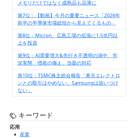
メモリだけではなく成熟品も品薄に
第7位：【動画】今月の重要ニュース「2026年
前半の半導体市場総括から見えてくるもの」
第8位：Micron、広島工場の拡張に1.5兆円以
上を投資
第9位：AI需要増大&先行き不透明の渦中、市
況実態、増産の備え、当面の対応
第10位：TSMC株主総会報告「東京エレクトロ
ンとの取引はやめない。Samsungは追いつけ
ない」
キーワード
応用
産業