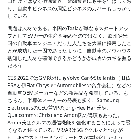
画だけではなく損保業界、金融業界にも手を伸ばしてお
り、自動車ビジネスの周辺ビジネスのカバーもしっかり
している。
問題は人材である。米国のTeslaが単なるスタートアッ
プとしてEVカーの生産を始めたのではなく、欧州や米
国の自動車エンジニアだった人たちを大量に採用したこ
とが成功した一因であったように、自動車のノウハウを
熟知した人材を確保できるかどうかが成否のカギを握る
だろう。
CES 2022ではGM以外にもVolvo CarやStellantis（旧仏
PSAと伊Fiat Chrysler Automobilesの合弁会社）などの
自動車OEMメーカーなどの新製品を発表している。も
ちろん、半導体メーカーの発表も多く、Samsung
ElectronicsのCEO兼VPのJong-Hee Han氏や、
QualcommのChristiano Amon氏の講演もあった。
Amon氏はクルマの通信機能を強化することによって賢
くなると述べている。VR/ARは5Gでクルマとつなが
り、4Gでストリーミングサービスが本格化したよう