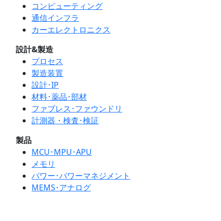
コンピューティング
通信インフラ
カーエレクトロニクス
設計&製造
プロセス
製造装置
設計･IP
材料･薬品･部材
ファブレス･ファウンドリ
計測器・検査･検証
製品
MCU･MPU･APU
メモリ
パワー･パワーマネジメント
MEMS･アナログ