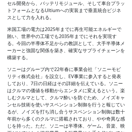
セル開発から、バッテリモジュール、そして車台プラッ
トフォームとなるUltiumへの実装まで垂直統合ビジネ
スとして力を入れる。
米国工場の電力は2025年までに再生可能エネルギーで
賄い、世界中の工場でも2035年までにそれを実現す
る。今回の半導体不足からの教訓として、大手半導体メ
ーカーと強固な関係を築き、確実なサプライチェーンを
構築する。
ソニーはグループ内で22年春に事業会社「ソニーモビ
リティ株式会社」を設立し、EV事業に参入すると発表
しており、7日の日経はその詳細を伝えている。ソニー
はクルマの価値を移動からエンタメに変えるという。楽
しむクルマとして、クルマ酔いを防ぐため、ノイズキャ
ンセル技術を使いサスペンション制御を行うと報じてい
るが、ノイズを打ち消し合うサスペンション制御は数十
年前から多くのクルマに搭載されており、やや奇異な感
じを持った。ただ、ソニーは半導体、ゲーム、音楽、映