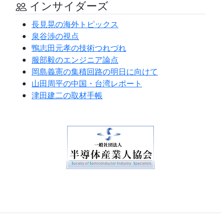
インサイダーズ
長見晃の海外トピックス
泉谷渉の視点
鴨志田元孝の技術つれづれ
服部毅のエンジニア論点
岡島義憲の集積回路の明日に向けて
山田周平の中国・台湾レポート
津田建二の取材手帳