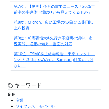
第7位：【動画】今月の重要ニュース「2026年
前半の半導体市場総括から見えてくるもの」
第8位：Micron、広島工場の拡張に1.5兆円以
上を投資
第9位：AI需要増大&先行き不透明の渦中、市
況実態、増産の備え、当面の対応
第10位：TSMC株主総会報告「東京エレクトロ
ンとの取引はやめない。Samsungは追いつけ
ない」
キーワード
応用
産業
ワイヤレス・モバイル