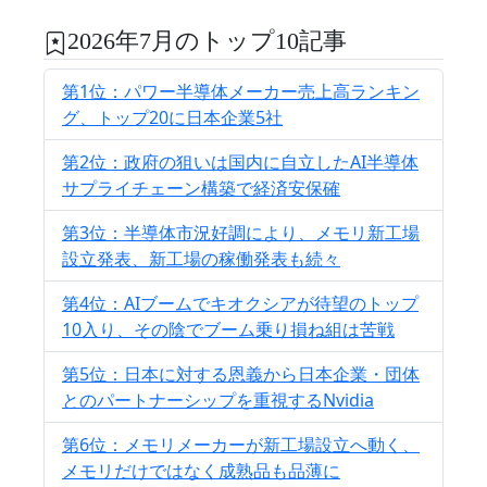
2026年7月のトップ10記事
第1位：パワー半導体メーカー売上高ランキン
グ、トップ20に日本企業5社
第2位：政府の狙いは国内に自立したAI半導体
サプライチェーン構築で経済安保確
第3位：半導体市況好調により、メモリ新工場
設立発表、新工場の稼働発表も続々
第4位：AIブームでキオクシアが待望のトップ
10入り、その陰でブーム乗り損ね組は苦戦
第5位：日本に対する恩義から日本企業・団体
とのパートナーシップを重視するNvidia
第6位：メモリメーカーが新工場設立へ動く、
メモリだけではなく成熟品も品薄に