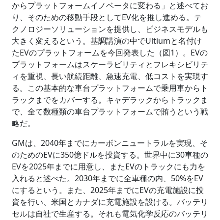
からプラットフォームイノベータに変わる」と述べてお
り、そのための移動手段としてEV化を推し進める。テ
クノロジーソリューションを提供し、ビジネスモデルも
大きく変えるという。基調講演の中でUltiumと名付け
たEVのプラットフォームを今回発表した（図1）。EVの
プラットフォームはスケーラビリティとフレキシビリテ
ィを重視、長い航続距離、急速充電、低コストを実現す
る。この基本的な車台プラットフォームで乗用車からト
ラックまでをカバーする。キャデラックからトラックま
で、全て数種類の車台プラットフォームで賄うという戦
略だ。
GMは、2040年までにカーボンニュートラルを実現、そ
のためのEVに350億ドルを投資する。世界中に30車種の
EVを2025年までに用意し、またEVのトラックにも力を
入れると述べた。2030年までに全車種の内、50%をEV
にするという。また、2025年までにEVの充電施設に投
資を行い、米国とカナダに充電施設を設ける。バッテリ
セルは自社で生産する。それも電気化学反応のバッテリ