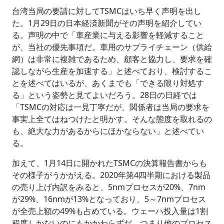
台湾当局の要請に対してTSMCはいち早く声明を出し
た。1月29日の日本経済新聞がその声明を紹介してい
る。声明の中で「車産業に与える影響を軽減すること
が、当社の優先事項だ。車用のサプライチェーン（供給
網）は非常に複雑であるため、顧客と協力し、要求を確
認しながら生産を加速する」と述べており、検討するこ
とを述べてはいるが、あくまでも「できる限り対処す
る」という姿勢と見てよいだろう。28日の日経では
「TSMCの対応は一見丁寧だが、関係者は当局の要求を
事実上全てはねつけたと明かす。そんな態度を取れるの
も、絶大な力があるからにほかならない」と述べてい
る。
加えて、1月14日に開かれたTSMCの決算報告書からも
その様子がうかがえる。2020年第4四半期における製品
の売り上げ内訳をみると、5nmプロセスが20%、7nm
が29%、16nmが13%となっており、5～7nmプロセス
が全売上額の49%も占めている。ウェーハ投入量は1割
程度しかないのにもかかわらずだ。つまり他のプロセス