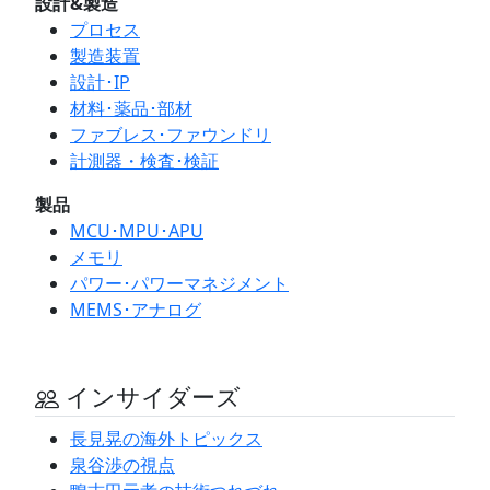
設計&製造
プロセス
製造装置
設計･IP
材料･薬品･部材
ファブレス･ファウンドリ
計測器・検査･検証
製品
MCU･MPU･APU
メモリ
パワー･パワーマネジメント
MEMS･アナログ
インサイダーズ
長見晃の海外トピックス
泉谷渉の視点