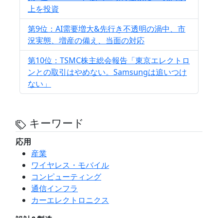
上を投資
第9位：AI需要増大&先行き不透明の渦中、市
況実態、増産の備え、当面の対応
第10位：TSMC株主総会報告「東京エレクトロ
ンとの取引はやめない。Samsungは追いつけ
ない」
キーワード
応用
産業
ワイヤレス・モバイル
コンピューティング
通信インフラ
カーエレクトロニクス