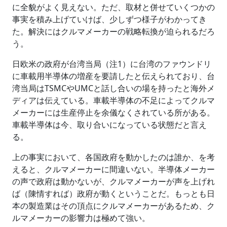
に全貌がよく見えない。ただ、取材と併せていくつかの
事実を積み上げていけば、少しずつ様子がわかってき
た。解決にはクルマメーカーの戦略転換が迫られるだろ
う。
日欧米の政府が台湾当局（注1）に台湾のファウンドリ
に車載用半導体の増産を要請したと伝えられており、台
湾当局はTSMCやUMCと話し合いの場を持ったと海外メ
ディアは伝えている。車載半導体の不足によってクルマ
メーカーには生産停止を余儀なくされている所がある。
車載半導体は今、取り合いになっている状態だと言え
る。
上の事実において、各国政府を動かしたのは誰か、を考
えると、クルマメーカーに間違いない。半導体メーカー
の声で政府は動かないが、クルマメーカーが声を上げれ
ば（陳情すれば）政府が動くということだ。もっとも日
本の製造業はその頂点にクルマメーカーがあるため、ク
ルマメーカーの影響力は極めて強い。