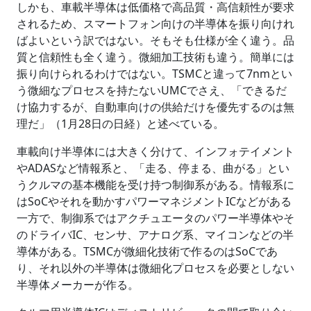
しかも、車載半導体は低価格で高品質・高信頼性が要求
されるため、スマートフォン向けの半導体を振り向けれ
ばよいという訳ではない。そもそも仕様が全く違う。品
質と信頼性も全く違う。微細加工技術も違う。簡単には
振り向けられるわけではない。TSMCと違って7nmとい
う微細なプロセスを持たないUMCでさえ、「できるだ
け協力するが、自動車向けの供給だけを優先するのは無
理だ」（1月28日の日経）と述べている。
車載向け半導体には大きく分けて、インフォテイメント
やADASなど情報系と、「走る、停まる、曲がる」とい
うクルマの基本機能を受け持つ制御系がある。情報系に
はSoCやそれを動かすパワーマネジメントICなどがある
一方で、制御系ではアクチュエータのパワー半導体やそ
のドライバIC、センサ、アナログ系、マイコンなどの半
導体がある。TSMCが微細化技術で作るのはSoCであ
り、それ以外の半導体は微細化プロセスを必要としない
半導体メーカーが作る。