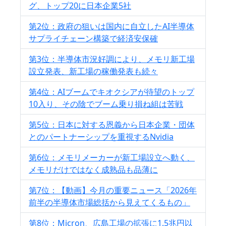
グ、トップ20に日本企業5社
第2位：政府の狙いは国内に自立したAI半導体
サプライチェーン構築で経済安保確
第3位：半導体市況好調により、メモリ新工場
設立発表、新工場の稼働発表も続々
第4位：AIブームでキオクシアが待望のトップ
10入り、その陰でブーム乗り損ね組は苦戦
第5位：日本に対する恩義から日本企業・団体
とのパートナーシップを重視するNvidia
第6位：メモリメーカーが新工場設立へ動く、
メモリだけではなく成熟品も品薄に
第7位：【動画】今月の重要ニュース「2026年
前半の半導体市場総括から見えてくるもの」
第8位：Micron、広島工場の拡張に1.5兆円以