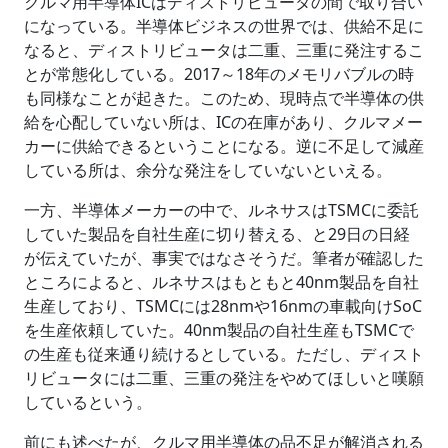
クルマ用半導体ICはディストリビュータの間で取り合い
になっている。半導体ビジネスの世界では、供給不足に
なると、ディストリビュータは二重、三重に発注するこ
とが常態化している。2017～18年のメモリバブルの時
も同様なことが起きた。このため、現時点で半導体の供
給を心配していない所は、ICの在庫があり、クルマメー
カーに供給できるということになる。逆に不足して減産
している所は、余分な発注をしていないといえる。
一方、半導体メーカーの中で、ルネサスはTSMCに委託
していた製品を自社生産に切り替える、と29日の日経
が伝えていたが、事実ではなさそうだ。筆者が確認した
ところによると、ルネサスはもともと40nm製品を自社
生産しており、TSMCには28nmや16nmの車載向けSoC
を生産依頼していた。40nm製品の自社生産もTSMCで
の生産も従来通り続けるとしている。ただし、ディスト
リビュータには二重、三重の発注をやめてほしいと嘆願
しているという。
前にも述べたが、クルマ用半導体の品不足が解消される