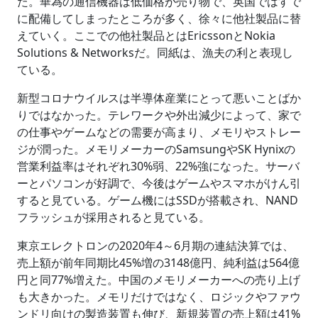
た。華為の通信機器は低価格が売り物で、英国ではすで
に配備してしまったところが多く、徐々に他社製品に替
えていく。ここでの他社製品とはEricssonとNokia
Solutions & Networksだ。同紙は、漁夫の利と表現し
ている。
新型コロナウイルスは半導体産業にとって悪いことばか
りではなかった。テレワークや外出減少によって、家で
の仕事やゲームなどの需要が高まり、メモリやストレー
ジが潤った。メモリメーカーのSamsungやSK Hynixの
営業利益率はそれぞれ30%弱、22%強になった。サーバ
ーとパソコンが好調で、今後はゲームやスマホがけん引
すると見ている。ゲーム機にはSSDが搭載され、NAND
フラッシュが採用されると見ている。
東京エレクトロンの2020年4～6月期の連結決算では、
売上額が前年同期比45%増の3148億円、純利益は564億
円と同77%増えた。中国のメモリメーカーへの売り上げ
も大きかった。メモリだけではなく、ロジックやファウ
ンドリ向けの製造装置も伸び、新規装置の売上額は41%