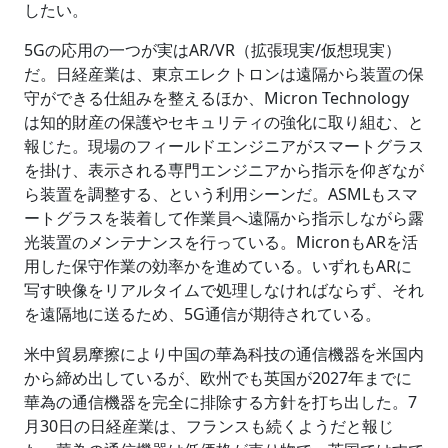
したい。
5Gの応用の一つが実はAR/VR（拡張現実/仮想現実）
だ。日経産業は、東京エレクトロンは遠隔から装置の保
守ができる仕組みを整えるほか、Micron Technology
は知的財産の保護やセキュリティの強化に取り組む、と
報じた。現場のフィールドエンジニアがスマートグラス
を掛け、表示される専門エンジニアから指示を仰ぎなが
ら装置を調整する、という利用シーンだ。ASMLもスマ
ートグラスを装着して作業員へ遠隔から指示しながら露
光装置のメンテナンスを行っている。MicronもARを活
用した保守作業の効率かを進めている。いずれもARに
写す映像をリアルタイムで処理しなければならず、それ
を遠隔地に送るため、5G通信が期待されている。
米中貿易摩擦により中国の華為科技の通信機器を米国内
から締め出しているが、欧州でも英国が2027年までに
華為の通信機器を完全に排除する方針を打ち出した。7
月30日の日経産業は、フランスも続くようだと報じ