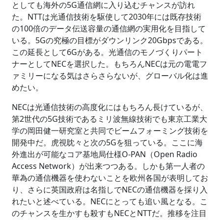
としても海外の5G通信網に入り込むチャンスが訪れ
た。NTTは光通信技術を駆使して2030年には既存技術
の100倍のデータ伝送容量の通信網の実用化を目指して
いる。5Gの究極の目標がダウンリンク20Gbpsである。
この延長として6Gがある。光通信のモノづくりパート
ナーとしてNECを選択した。もちろんNECは元の電電フ
ァミリーになる気はさらさらないが、グローバル化は進
めたい。
NECは光通信技術の高度化にはもちろん長けているが、
第2世代の5G技術であるミリ波無線技術でも東京工業大
学の岡田健一研究室と共同でビームフォーミング技術を
開発中だ。虎視眈々と次の5Gを狙っている。ここに海
外進出が可能なコア基地局仕様O-PAN（Open Radio
Access Network）が出来つつある。しかも第一人者の
華為の通信機器を使わないことを欧州各国が表明してお
り、さらに英国政府は名指しでNECの通信機器を採り入
れたいと述べている。NECにとっても追い風となる。こ
のチャンスを生かすも殺すもNECとNTTだ。推移を注目