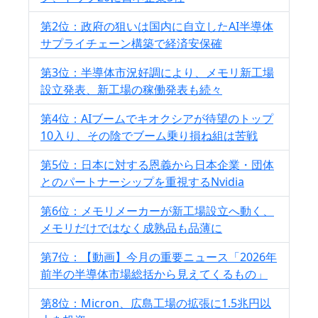
第2位：政府の狙いは国内に自立したAI半導体
サプライチェーン構築で経済安保確
第3位：半導体市況好調により、メモリ新工場
設立発表、新工場の稼働発表も続々
第4位：AIブームでキオクシアが待望のトップ
10入り、その陰でブーム乗り損ね組は苦戦
第5位：日本に対する恩義から日本企業・団体
とのパートナーシップを重視するNvidia
第6位：メモリメーカーが新工場設立へ動く、
メモリだけではなく成熟品も品薄に
第7位：【動画】今月の重要ニュース「2026年
前半の半導体市場総括から見えてくるもの」
第8位：Micron、広島工場の拡張に1.5兆円以