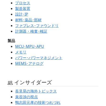
プロセス
製造装置
設計･IP
材料･薬品･部材
ファブレス･ファウンドリ
計測器・検査･検証
製品
MCU･MPU･APU
メモリ
パワー･パワーマネジメント
MEMS･アナログ
インサイダーズ
長見晃の海外トピックス
泉谷渉の視点
鴨志田元孝の技術つれづれ