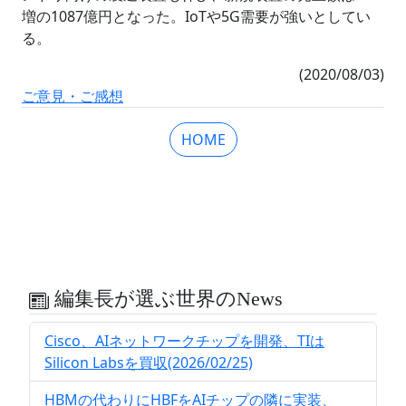
増の1087億円となった。IoTや5G需要が強いとしてい
る。
(2020/08/03)
ご意見・ご感想
HOME
編集長が選ぶ世界のNews
Cisco、AIネットワークチップを開発、TIは
Silicon Labsを買収(2026/02/25)
HBMの代わりにHBFをAIチップの隣に実装、