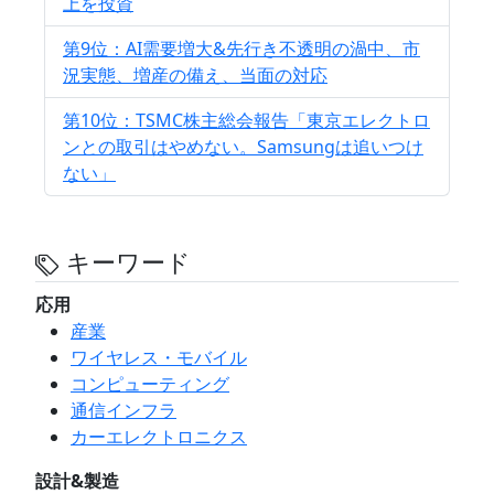
上を投資
第9位：AI需要増大&先行き不透明の渦中、市
況実態、増産の備え、当面の対応
第10位：TSMC株主総会報告「東京エレクトロ
ンとの取引はやめない。Samsungは追いつけ
ない」
キーワード
応用
産業
ワイヤレス・モバイル
コンピューティング
通信インフラ
カーエレクトロニクス
設計&製造