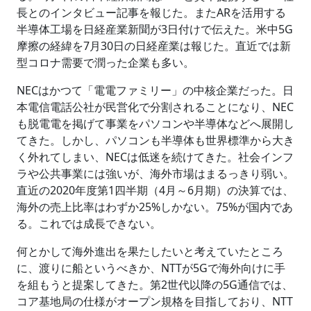
長とのインタビュー記事を報じた。またARを活用する
半導体工場を日経産業新聞が3日付けで伝えた。米中5G
摩擦の経緯を7月30日の日経産業は報じた。直近では新
型コロナ需要で潤った企業も多い。
NECはかつて「電電ファミリー」の中核企業だった。日
本電信電話公社が民営化で分割されることになり、NEC
も脱電電を掲げて事業をパソコンや半導体などへ展開し
てきた。しかし、パソコンも半導体も世界標準から大き
く外れてしまい、NECは低迷を続けてきた。社会インフ
ラや公共事業には強いが、海外市場はまるっきり弱い。
直近の2020年度第1四半期（4月～6月期）の決算では、
海外の売上比率はわずか25%しかない。75%が国内であ
る。これでは成長できない。
何とかして海外進出を果たしたいと考えていたところ
に、渡りに船というべきか、NTTが5Gで海外向けに手
を組もうと提案してきた。第2世代以降の5G通信では、
コア基地局の仕様がオープン規格を目指しており、NTT