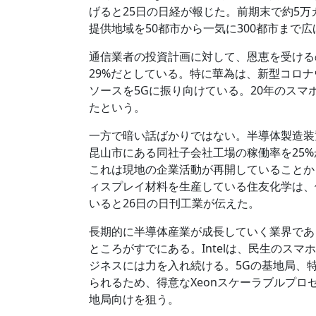
げると25日の日経が報じた。前期末で約5万
提供地域を50都市から一気に300都市まで
通信業者の投資計画に対して、恩恵を受けるの
29%だとしている。特に華為は、新型コロ
ソースを5Gに振り向けている。20年のスマホ
たという。
一方で暗い話ばかりではない。半導体製造装
昆山市にある同社子会社工場の稼働率を25%
これは現地の企業活動が再開していることか
ィスプレイ材料を生産している住友化学は、
いると26日の日刊工業が伝えた。
長期的に半導体産業が成長していく業界であ
ところがすでにある。Intelは、民生のスマ
ジネスには力を入れ続ける。5Gの基地局、
られるため、得意なXeonスケーラブルプロセ
地局向けを狙う。