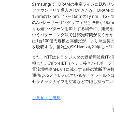
Samsungは、DRAMの生産ラインにEU
ファウンドリで導入されてきたが、DRAMに入
18nmの1x nm、17～16nmの1y nm、
のArFレーザーリソグラフィだと波長が193n
りも短いパターンを加工する場合に、露光を
いうパターニング法では露光時間が長くかか
は1台100億円規模と高価だが、より単波長
を吸収する。第2位のSK Hynixも21年に
また、NTTはトランジスタの遮断周波数fTが8
報じた。InPのHBT（ヘテロ接合バイポー
電流増幅率hFEが1に減少する時の遮断周波数
通信は6Gともいわれているが、テラヘルツ
セラミックナイフを空港などで隠し持ってい
ご意見・ご感想