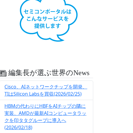
編集長が選ぶ世界のNews
Cisco、AIネットワークチップを開発、
TIはSilicon Labsを買収(2026/02/25)
HBMの代わりにHBFをAIチップの隣に
実装、AMDが最新AIコンピュータラッ
クを印タタグループに導入へ
(2026/02/18)