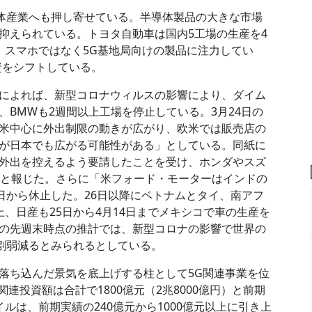
は半導体産業へも押し寄せている。半導体製品の大きな市場
抑えられている。トヨタ自動車は国内5工場の生産を4
、スマホではなく5G基地局向けの製品に注力してい
資をシフトしている。
によれば、新型コロナウィルスの影響により、ダイム
BMWも2週間以上工場を停止している。3月24日の
米中心に外出制限の動きが広がり、欧米では販売店の
が日本でも広がる可能性がある」としている。同紙に
外出を控えるよう要請したことを受け、ホンダやスズ
たと報じた。さらに「米フォード・モーターはインドの
日から休止した。26日以降にベトナムとタイ、南アフ
、日産も25日から4月14日までメキシコで車の生産を
の先週末時点の推計では、新型コロナの影響で世界の
4割弱減るとみられるとしている。
落ち込んだ景気を底上げする柱として5G関連事業を位
連投資額は合計で1800億元（2兆8000億円）と前期
ルは、前期実績の240億元から1000億元以上に引き上