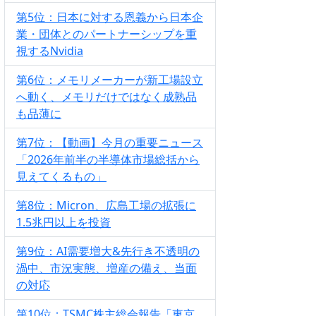
第5位：日本に対する恩義から日本企
業・団体とのパートナーシップを重
視するNvidia
第6位：メモリメーカーが新工場設立
へ動く、メモリだけではなく成熟品
も品薄に
第7位：【動画】今月の重要ニュース
「2026年前半の半導体市場総括から
見えてくるもの」
第8位：Micron、広島工場の拡張に
1.5兆円以上を投資
第9位：AI需要増大&先行き不透明の
渦中、市況実態、増産の備え、当面
の対応
第10位：TSMC株主総会報告「東京