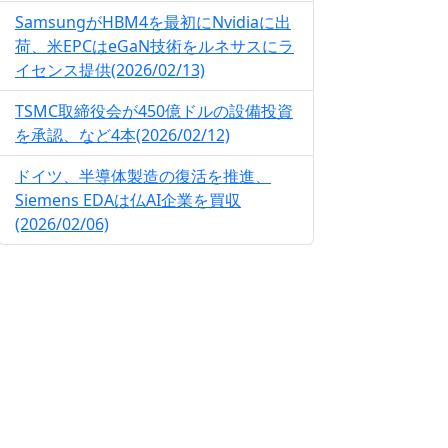
SamsungがHBM4を最初にNvidiaに出
荷、米EPCはeGaN技術をルネサスにラ
イセンス提供(2026/02/13)
TSMC取締役会が450億ドルの設備投資
を承認、など4本(2026/02/12)
ドイツ、半導体製造の復活を推進、
Siemens EDAは仏AI企業を買収
(2026/02/06)