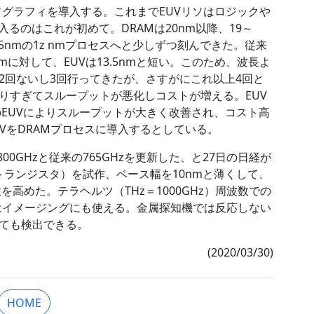
Vリソグラフィを導入する。これまでEUVリソはロジックや
るのはこれが初めて。DRAMは20nm以降、19～
16～15nmの1z nmプロセスへと少しずつ刻んできた。従来
mに対して、EUVは13.5nmと短い。このため、波長よ
2回ないし3回行ってきたが、さすがにこれ以上4回と
りすぎてスループットが悪化しコストが増える。EUV
のEUVによりスループットが大きく改善され、コスト高
はEUVをDRAMプロセスに導入するとしている。
00GHzと従来の765GHzを更新した、と27日の日経が
ラトランジスタ）を試作、ベース幅を10nmと薄くして、
を高めた。テラヘルツ（THz＝1000GHz）周波数での
はイメージングにも使える。金属探知機では反応しない
ても検出できる。
(2020/03/30)
HOME