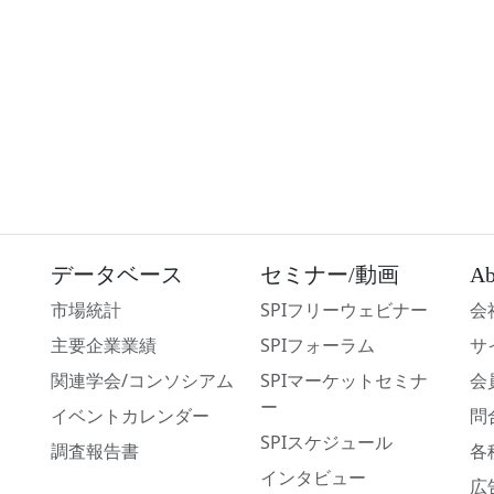
データベース
セミナー/動画
Ab
市場統計
SPIフリーウェビナー
会
主要企業業績
SPIフォーラム
サ
関連学会/コンソシアム
SPIマーケットセミナ
会
ー
イベントカレンダー
問
SPIスケジュール
調査報告書
各
インタビュー
広