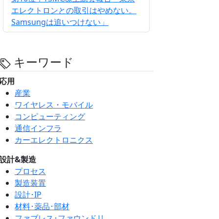
エレクトロンとの取引はやめない。
Samsungは追いつけない」
キーワード
応用
産業
ワイヤレス・モバイル
コンピューティング
通信インフラ
カーエレクトロニクス
設計&製造
プロセス
製造装置
設計･IP
材料･薬品･部材
ファブレス･ファウンドリ