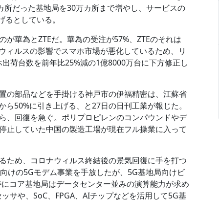
カ所だった基地局を30万カ所まで増やし、サービスの
広げるとしている。
が華為とZTEだ。華為の受注が57%、ZTEのそれは
ナウィルスの影響でスマホ市場が悪化しているため、リ
出荷台数を前年比25%減の1億8000万台に下方修正し
置の部品などを手掛ける神戸市の伊福精密は、江蘇省
から50%に引き上げる、と27日の日刊工業が報じた。
ら、回復を急ぐ。ポリプロピレンのコンパウンドやデ
停止していた中国の製造工場が現在フル操業に入って
るため、コロナウィルス終結後の景気回復に手を打つ
ホ向けの5Gモデム事業を手放したが、5G基地局向けビ
特にコア基地局はデータセンター並みの演算能力が求め
ッサや、SoC、FPGA、AIチップなどを活用して5G基