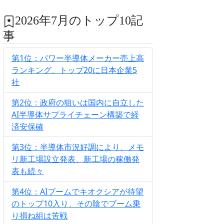
2026年7月のトップ10記
事
第1位：パワー半導体メーカー売上高
ランキング、トップ20に日本企業5
社
第2位：政府の狙いは国内に自立した
AI半導体サプライチェーン構築で経
済安保確
第3位：半導体市況好調により、メモ
リ新工場設立発表、新工場の稼働発
表も続々
第4位：AIブームでキオクシアが待望
のトップ10入り、その陰でブーム乗
り損ね組は苦戦