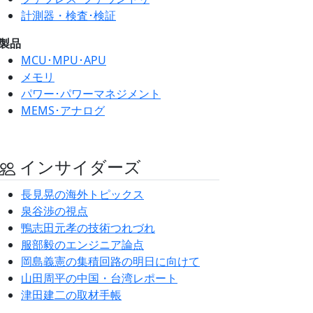
計測器・検査･検証
製品
MCU･MPU･APU
メモリ
パワー･パワーマネジメント
MEMS･アナログ
インサイダーズ
長見晃の海外トピックス
泉谷渉の視点
鴨志田元孝の技術つれづれ
服部毅のエンジニア論点
岡島義憲の集積回路の明日に向けて
山田周平の中国・台湾レポート
津田建二の取材手帳