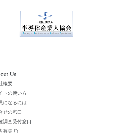
out Us
社概要
イトの使い方
員になるには
合せの窓口
種調査受付窓口
告募集