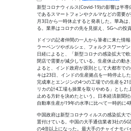
新型コロナウィルス(Covid-19)の影響
であるスマートフォンやクルマなどの需要が
月3日から一時休止すると発表した。華為は
る。業界はコロナの先を見据え、5Gへの投
ドイツの記者仲間の一人から筆者に来た情報
ラーベンツやポルシェ、フォルクスワーゲン、
日経によると、「新型コロナの感染拡大で欧
閉店で需要が減少している。生産休止の動き
よると、インド政府が原則として大都市での
キは23日、インドの生産拠点を一時停止し
完成車とエンジンの4つの工場での生産を21
リカの計4工場も操業を取りやめる」とした上
止める方針を決めたという。日本経済新聞社
自動車生産が19年の水準に比べて一時的に
中国政府は新型コロナウィルスの感染拡大で
置付けている。中国の大手通信業者3社の5G関
の4倍以上になった。最大手のチャイナモバイ