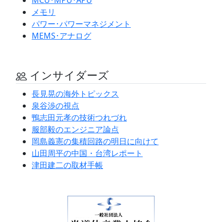
メモリ
パワー･パワーマネジメント
MEMS･アナログ
インサイダーズ
長見晃の海外トピックス
泉谷渉の視点
鴨志田元孝の技術つれづれ
服部毅のエンジニア論点
岡島義憲の集積回路の明日に向けて
山田周平の中国・台湾レポート
津田建二の取材手帳