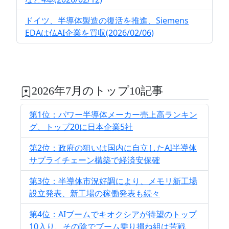
ドイツ、半導体製造の復活を推進、Siemens
EDAは仏AI企業を買収(2026/02/06)
2026年7月のトップ10記事
第1位：パワー半導体メーカー売上高ランキン
グ、トップ20に日本企業5社
第2位：政府の狙いは国内に自立したAI半導体
サプライチェーン構築で経済安保確
第3位：半導体市況好調により、メモリ新工場
設立発表、新工場の稼働発表も続々
第4位：AIブームでキオクシアが待望のトップ
10入り、その陰でブーム乗り損ね組は苦戦