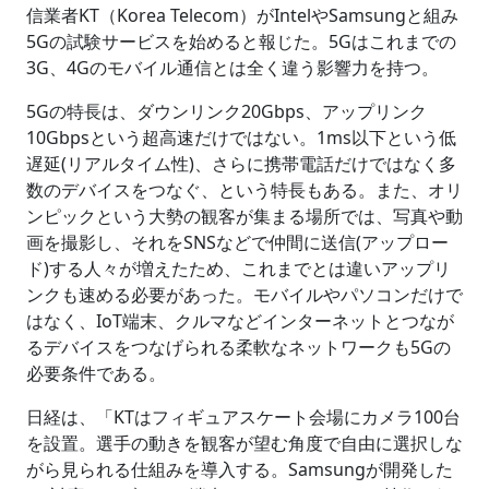
信業者KT（Korea Telecom）がIntelやSamsungと組み
5Gの試験サービスを始めると報じた。5Gはこれまでの
3G、4Gのモバイル通信とは全く違う影響力を持つ。
5Gの特長は、ダウンリンク20Gbps、アップリンク
10Gbpsという超高速だけではない。1ms以下という低
遅延(リアルタイム性)、さらに携帯電話だけではなく多
数のデバイスをつなぐ、という特長もある。また、オリ
ンピックという大勢の観客が集まる場所では、写真や動
画を撮影し、それをSNSなどで仲間に送信(アップロー
ド)する人々が増えたため、これまでとは違いアップリ
ンクも速める必要があった。モバイルやパソコンだけで
はなく、IoT端末、クルマなどインターネットとつなが
るデバイスをつなげられる柔軟なネットワークも5Gの
必要条件である。
日経は、「KTはフィギュアスケート会場にカメラ100台
を設置。選手の動きを観客が望む角度で自由に選択しな
がら見られる仕組みを導入する。Samsungが開発した