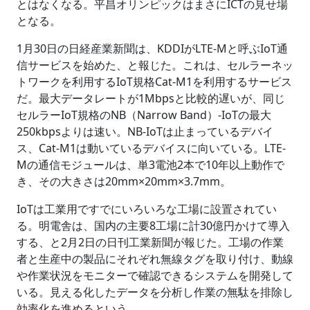
とはなくなる。平昌オリンピックはまさにICTの見せ場
となる。
1月30日の日経産業新聞は、KDDIがLTE-Mと呼ぶIoT通
信サービスを始めた、と報じた。これは、セルラーネッ
トワークを利用するIoT規格Cat-M1を利用するサービス
だ。最大データレートが1Mbpsと比較的遅いが、同じ
セルラーIoT規格のNB（Narrow Band）-IoTの最大
250kbpsよりは速い。NB-IoTは止まっているデバイ
ス、Cat-M1は動いているデバイスに向いている。LTE-
Mの通信モジュールは、単3電池2本で10年以上動作で
き、その大きさは20mm×20mm×3.7mm。
IoTは工業用ですでにいろいろな工場に設置されてい
る。明電舎は、国内の主要8工場に計30億円かけて導入
する、と2月2日の日刊工業新聞が報じた。工場の作業
者と生産中の製品にそれぞれ無線タグを取り付け、動線
や作業状況をモニターで確認できるシステムを開発して
いる。見える化したデータを分析し作業の無駄を排除し
効率化を進めるという。