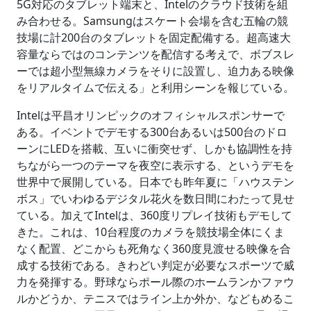
5G対応のタブレット端末と、Intelのクラウド技術を組
み合わせる。Samsungはスケート会場を含む五輪の競
技場に計200台のタブレットを固定配備する。超高速大
容量ならではのコンテンツを配信する考えで、ボブスレ
ーでは超小型無線カメラをそりに設置し、迫力ある映像
をリアルタイムで伝える」と利用シーンを報じている。
Intelは平昌オリンピックのオフィシャルスポンサーで
ある。イベントでデモする300台あるいは500台のドロ
ーンにLEDを搭載、互いに衝突せず、しかも協調性を持
ちながら一つのテーマを夜空に表示する、というデモを
世界中で展開している。日本でも昨年夏に「ハウステン
ボス」でいわゆるデジタル花火を数日間にわたって見せ
ている。加えてIntelは、360度リプレイ技術もデモして
きた。これは、10台程度のカメラを競技場全体にくま
なく配置、どこからも死角なく360度見渡せる映像を合
成する技術である。きわどい判定が必要なスポーツで威
力を発揮する。野球ならポール際のホームランかファウ
ルかどうか、テニスではライン上か外か、などもめるこ