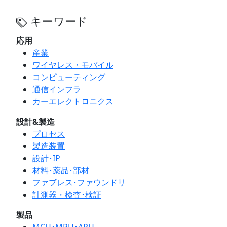
キーワード
応用
産業
ワイヤレス・モバイル
コンピューティング
通信インフラ
カーエレクトロニクス
設計&製造
プロセス
製造装置
設計･IP
材料･薬品･部材
ファブレス･ファウンドリ
計測器・検査･検証
製品
MCU･MPU･APU