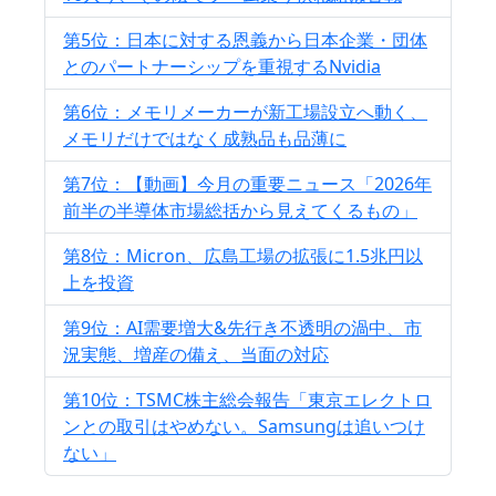
第5位：日本に対する恩義から日本企業・団体
とのパートナーシップを重視するNvidia
第6位：メモリメーカーが新工場設立へ動く、
メモリだけではなく成熟品も品薄に
第7位：【動画】今月の重要ニュース「2026年
前半の半導体市場総括から見えてくるもの」
第8位：Micron、広島工場の拡張に1.5兆円以
上を投資
第9位：AI需要増大&先行き不透明の渦中、市
況実態、増産の備え、当面の対応
第10位：TSMC株主総会報告「東京エレクトロ
ンとの取引はやめない。Samsungは追いつけ
ない」