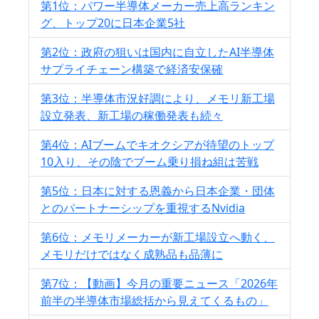
第1位：パワー半導体メーカー売上高ランキン
グ、トップ20に日本企業5社
第2位：政府の狙いは国内に自立したAI半導体
サプライチェーン構築で経済安保確
第3位：半導体市況好調により、メモリ新工場
設立発表、新工場の稼働発表も続々
第4位：AIブームでキオクシアが待望のトップ
10入り、その陰でブーム乗り損ね組は苦戦
第5位：日本に対する恩義から日本企業・団体
とのパートナーシップを重視するNvidia
第6位：メモリメーカーが新工場設立へ動く、
メモリだけではなく成熟品も品薄に
第7位：【動画】今月の重要ニュース「2026年
前半の半導体市場総括から見えてくるもの」