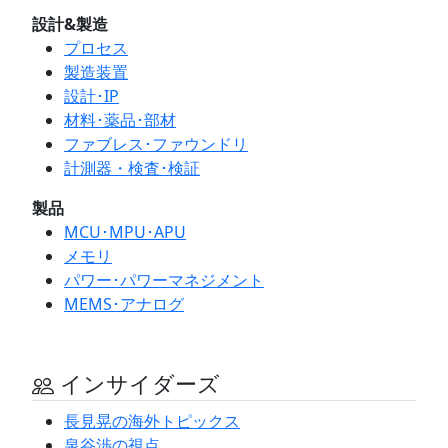
設計&製造
プロセス
製造装置
設計･IP
材料･薬品･部材
ファブレス･ファウンドリ
計測器・検査･検証
製品
MCU･MPU･APU
メモリ
パワー･パワーマネジメント
MEMS･アナログ
インサイダーズ
長見晃の海外トピックス
泉谷渉の視点