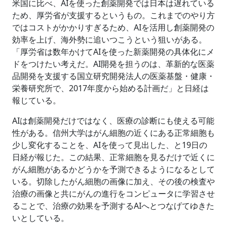
米国に比べ、AIを使った創薬開発では日本は遅れている
ため、厚労省が支援するというもの。これまでのやり方
ではコストがかかりすぎるため、AIを活用し創薬開発の
効率を上げ、海外勢に追いつこうという狙いがある。
「厚労省は数年かけてAIを使った新薬開発の具体化にメ
ドをつけたい考えだ。AI開発を担うのは、革新的な医薬
品開発を支援する国立研究開発法人の医薬基盤・健康・
栄養研究所で、2017年度から始める計画だ」と日経は
報じている。
AIは創薬開発だけではなく、医療の診断にも使える可能
性がある。信州大学はがん細胞の近くにある正常細胞も
少し変化することを、AIを使って見出した、と19日の
日経が報じた。この結果、正常細胞を見るだけで近くに
がん細胞があるかどうかを予測できるようになるとして
いる。切除したがん細胞の画像に加え、その後の検査や
治療の画像と共にがんの進行をコンピュータに学習させ
ることで、治療の効果を予測するAIへとつなげてゆきた
いとしている。