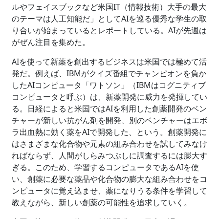
ルやフェイスブックなど米国IT（情報技術）大手の最大
のテーマは人工知能だ」としてAIを巡る優秀な学生の取
り合いが始まっているとレポートしている。AIが先週は
がぜん注目を集めた。
AIを使って新薬を創出するビジネスは米国では極めて活
発だ。例えば、IBMがクイズ番組でチャンピオンを負か
したAIコンピュータ「ワトソン」（IBMはコグニティブ
コンピュータと呼ぶ）は、新薬開発に威力を発揮してい
る。日経によると米国ではAIを利用した創薬開発のベン
チャーが新しい抗がん剤を開発、別のベンチャーはエボ
ラ出血熱に効く薬をAIで開発した、という。創薬開発に
はさまざまな化合物や元素の組み合わせを試してみなけ
ればならず、人間がしらみつぶしに調査するには膨大す
ぎる。このため、学習するコンピュータであるAIを使
い、創薬に必要な薬品や化合物の膨大な組み合わせをコ
ンピュータに覚え込ませ、薬になりうる条件を学習して
教えながら、新しい創薬の可能性を追求していく。