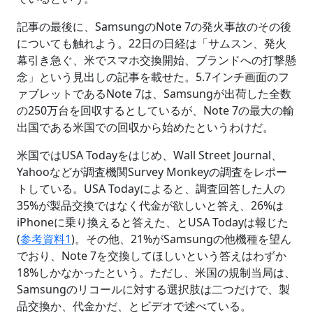
記事の最後に、SamsungのNote 7の発火事故のその後
についても触れよう。22日の日経は「サムスン、発火
幕引き急ぐ、米でスマホ交換開始、ブランドへの打撃懸
念」という見出しの記事を載せた。5.7インチ画面のフ
ァブレットであるNote 7は、Samsungが出荷した全数
の250万台を回収するとしているが、Note 7の最大の輸
出国である米国での回収から始めたというわけだ。
米国ではUSA Todayをはじめ、Wall Street Journal、
Yahooなどが調査機関Survey Monkeyの調査をレポー
トしている。USA Todayによると、調査回答した人の
35%が製品交換ではなく代金が欲しいと答え、26%は
iPhoneに乗り換えると答えた、とUSA Todayは報じた
(
参考資料1
)。その他、21%がSamsungの他機種を望ん
でおり、Note 7を交換してほしいという答えはわずか
18%しかなかったという。ただし、米国の規制当局は、
Samsungのリコールに対する選択肢は二つだけで、製
品交換か、代金かだ、とビデオで述べている。