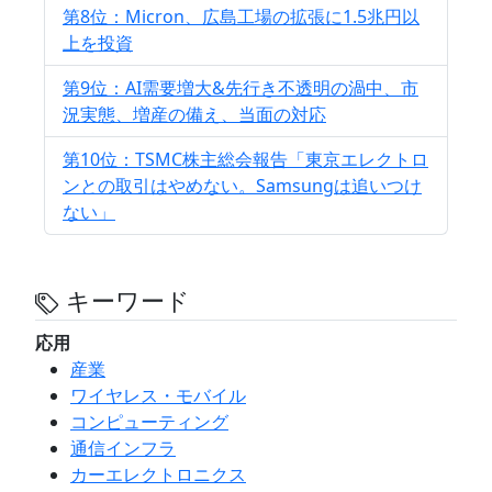
第8位：Micron、広島工場の拡張に1.5兆円以
上を投資
第9位：AI需要増大&先行き不透明の渦中、市
況実態、増産の備え、当面の対応
第10位：TSMC株主総会報告「東京エレクトロ
ンとの取引はやめない。Samsungは追いつけ
ない」
キーワード
応用
産業
ワイヤレス・モバイル
コンピューティング
通信インフラ
カーエレクトロニクス