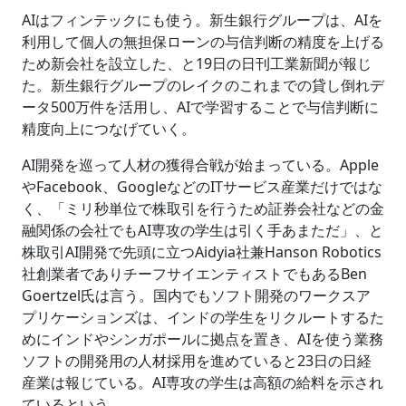
AIはフィンテックにも使う。新生銀行グループは、AIを
利用して個人の無担保ローンの与信判断の精度を上げる
ため新会社を設立した、と19日の日刊工業新聞が報じ
た。新生銀行グループのレイクのこれまでの貸し倒れデ
ータ500万件を活用し、AIで学習することで与信判断に
精度向上につなげていく。
AI開発を巡って人材の獲得合戦が始まっている。Apple
やFacebook、GoogleなどのITサービス産業だけではな
く、「ミリ秒単位で株取引を行うため証券会社などの金
融関係の会社でもAI専攻の学生は引く手あまただ」、と
株取引AI開発で先頭に立つAidyia社兼Hanson Robotics
社創業者でありチーフサイエンティストでもあるBen
Goertzel氏は言う。国内でもソフト開発のワークスア
プリケーションズは、インドの学生をリクルートするた
めにインドやシンガポールに拠点を置き、AIを使う業務
ソフトの開発用の人材採用を進めていると23日の日経
産業は報じている。AI専攻の学生は高額の給料を示され
ているという。