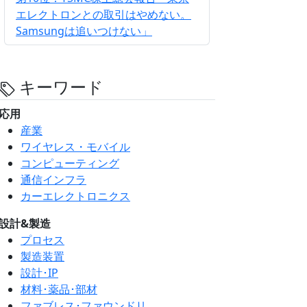
エレクトロンとの取引はやめない。
Samsungは追いつけない」
キーワード
応用
産業
ワイヤレス・モバイル
コンピューティング
通信インフラ
カーエレクトロニクス
設計&製造
プロセス
製造装置
設計･IP
材料･薬品･部材
ファブレス･ファウンドリ