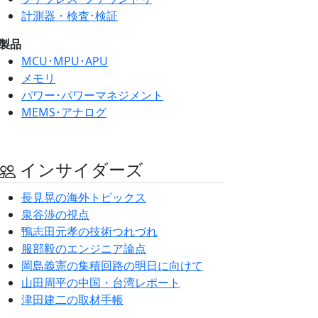
計測器・検査･検証
製品
MCU･MPU･APU
メモリ
パワー･パワーマネジメント
MEMS･アナログ
インサイダーズ
長見晃の海外トピックス
泉谷渉の視点
鴨志田元孝の技術つれづれ
服部毅のエンジニア論点
岡島義憲の集積回路の明日に向けて
山田周平の中国・台湾レポート
津田建二の取材手帳