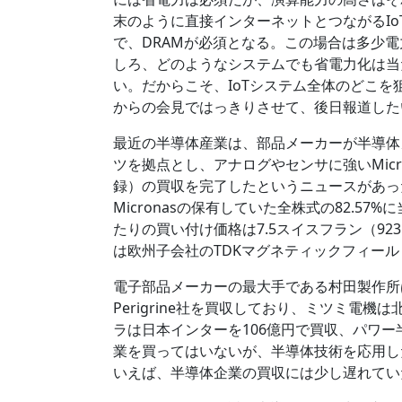
末のように直接インターネットとつながるI
で、DRAMが必須となる。この場合は多少
しろ、どのようなシステムでも省電力化は当
い。だからこそ、IoTシステム全体のどこ
からの会見ではっきりさせて、後日報道した
最近の半導体産業は、部品メーカーが半導体
ツを拠点とし、アナログやセンサに強いMicron
録）の買収を完了したというニュースがあっ
Micronasの保有していた全株式の82.57
たりの買い付け価格は7.5スイスフラン（92
は欧州子会社のTDKマグネティックフィー
電子部品メーカーの最大手である村田製作所は、
Perigrine社を買収しており、ミツミ電
ラは日本インターを106億円で買収、パワ
業を買ってはいないが、半導体技術を応用した
いえば、半導体企業の買収には少し遅れてい