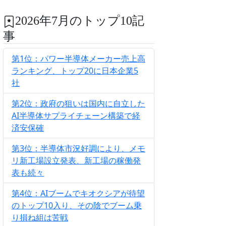
2026年7月のトップ10記
事
第1位：パワー半導体メーカー売上高
ランキング、トップ20に日本企業5
社
第2位：政府の狙いは国内に自立した
AI半導体サプライチェーン構築で経
済安保確
第3位：半導体市況好調により、メモ
リ新工場設立発表、新工場の稼働発
表も続々
第4位：AIブームでキオクシアが待望
のトップ10入り、その陰でブーム乗
り損ね組は苦戦