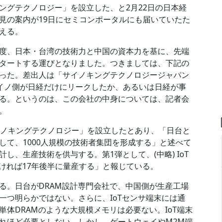
ングテクノロジー」を設立した、と2月22日の日本経
見の案内が19日にセミコンポータルにも届いていたた
える。
度、日本・台湾の技術力と中国の資本力を基に、先端
タートする運びとなりました。つきましては、下記の
った。差出人は「サイノキングテクノロジージャパン
サイノ側が日経だけにリークしたか、あるいは日経が事
る。というのは、この会社の中身については、記者会
。
イノキングテクノロジー」を設立したとあり、「日台と
して、1000人規模の技術者集団を形成する」と述べて
し、生産技術を供与する。第1弾として、(中略) IoT
ければ17年後半に量産する」と報じている。
る。日台がDRAM設計専門会社で、中国側が生産工場
一つ明らかではない。さらに、IoTセンサ端末には通
体DRAMのような大規模メモリは必要ない。IoT端末
れほど必要としない。しかし、ゲートウェイやM2M端