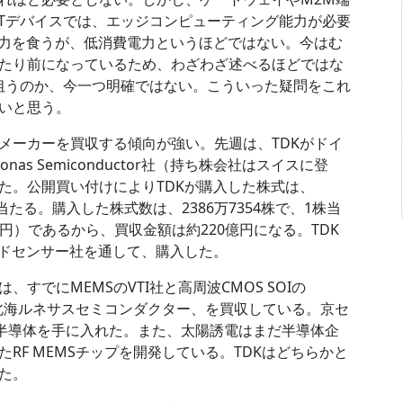
oTデバイスでは、エッジコンピューティング能力が必要
電力を食うが、低消費電力というほどではない。今はむ
たり前になっているため、わざわざ述べるほどではな
を狙うのか、今一つ明確ではない。こういった疑問をこれ
いと思う。
メーカーを買収する傾向が強い。先週は、TDKがドイ
as Semiconductor社（持ち株会社はスイスに登
た。公開買い付けによりTDKが購入した株式は、
%に当たる。購入した株式数は、2386万7354株で、1株当
3円）であるから、買収金額は約220億円になる。TDK
ルドセンサー社を通して、購入した。
すでにMEMSのVTI社と高周波CMOS SOIの
機は北海ルネサスセミコンダクター、を買収している。京セ
ー半導体を手に入れた。また、太陽誘電はまだ半導体企
RF MEMSチップを開発している。TDKはどちらかと
た。