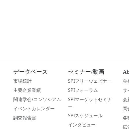
データベース
セミナー/動画
Ab
市場統計
SPIフリーウェビナー
会
主要企業業績
SPIフォーラム
サ
関連学会/コンソシアム
SPIマーケットセミナ
会
ー
イベントカレンダー
問
SPIスケジュール
調査報告書
各
インタビュー
広