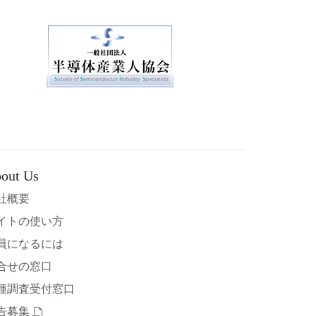
out Us
社概要
イトの使い方
員になるには
合せの窓口
種調査受付窓口
告募集