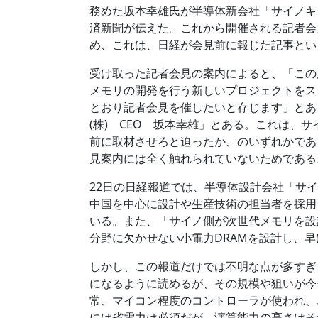
務めた坂本幸雄氏が半導体新会社「サイノキ
済新聞が伝えた。これから開催される記者会
め、これは、日経が会見前に報じた記事とい
受け取った記者会見の案内によると、「この
メモリの開発を行う新しいプロジェクトをス
とおり記者会見を催したいと存じます」とあ
(株) CEO 坂本幸雄」とある。これは、
前に取材させろと迫ったか、のいずれかであ
見案内には全く触れられていないためである
22日の日経報道では、半導体設計会社「サ
中国を中心に設計や生産技術の担当者を採用
いる。また、「サイノ側が次世代メモリを設計
分野に欠かせない小電力DRAMを設計し、早
しかし、この報道だけでは不明な点が多すぎ
になるように読めるが、その規模や狙いが今
常、マイコン程度のコントローラが使われ、単
には省電力は必須だが、演算能力の高さはそ