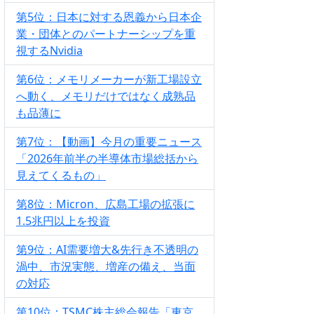
第5位：日本に対する恩義から日本企
業・団体とのパートナーシップを重
視するNvidia
第6位：メモリメーカーが新工場設立
へ動く、メモリだけではなく成熟品
も品薄に
第7位：【動画】今月の重要ニュース
「2026年前半の半導体市場総括から
見えてくるもの」
第8位：Micron、広島工場の拡張に
1.5兆円以上を投資
第9位：AI需要増大&先行き不透明の
渦中、市況実態、増産の備え、当面
の対応
第10位：TSMC株主総会報告「東京