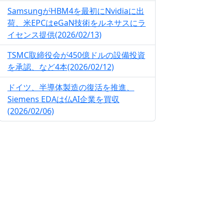
SamsungがHBM4を最初にNvidiaに出
荷、米EPCはeGaN技術をルネサスにラ
イセンス提供(2026/02/13)
TSMC取締役会が450億ドルの設備投資
を承認、など4本(2026/02/12)
ドイツ、半導体製造の復活を推進、
Siemens EDAは仏AI企業を買収
(2026/02/06)