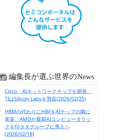
編集長が選ぶ世界のNews
Cisco、AIネットワークチップを開発、
TIはSilicon Labsを買収(2026/02/25)
HBMの代わりにHBFをAIチップの隣に
実装、AMDが最新AIコンピュータラッ
クを印タタグループに導入へ
(2026/02/18)