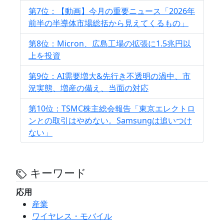
第7位：【動画】今月の重要ニュース「2026年
前半の半導体市場総括から見えてくるもの」
第8位：Micron、広島工場の拡張に1.5兆円以
上を投資
第9位：AI需要増大&先行き不透明の渦中、市
況実態、増産の備え、当面の対応
第10位：TSMC株主総会報告「東京エレクトロ
ンとの取引はやめない。Samsungは追いつけ
ない」
キーワード
応用
産業
ワイヤレス・モバイル