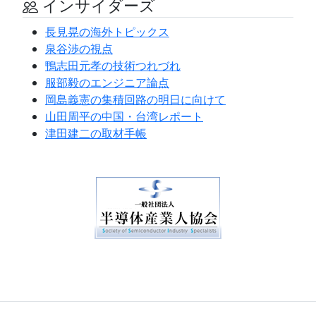
インサイダーズ
長見晃の海外トピックス
泉谷渉の視点
鴨志田元孝の技術つれづれ
服部毅のエンジニア論点
岡島義憲の集積回路の明日に向けて
山田周平の中国・台湾レポート
津田建二の取材手帳