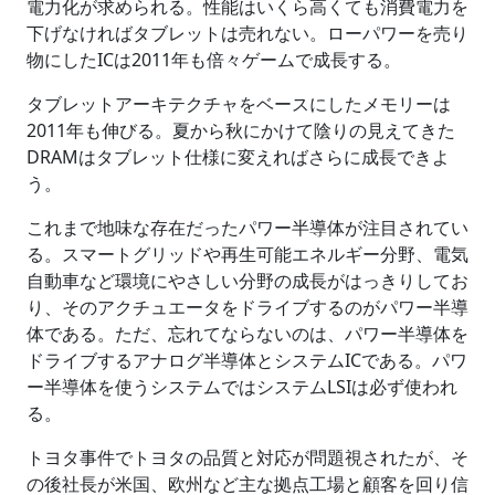
電力化が求められる。性能はいくら高くても消費電力を
下げなければタブレットは売れない。ローパワーを売り
物にしたICは2011年も倍々ゲームで成長する。
タブレットアーキテクチャをベースにしたメモリーは
2011年も伸びる。夏から秋にかけて陰りの見えてきた
DRAMはタブレット仕様に変えればさらに成長できよ
う。
これまで地味な存在だったパワー半導体が注目されてい
る。スマートグリッドや再生可能エネルギー分野、電気
自動車など環境にやさしい分野の成長がはっきりしてお
り、そのアクチュエータをドライブするのがパワー半導
体である。ただ、忘れてならないのは、パワー半導体を
ドライブするアナログ半導体とシステムICである。パワ
ー半導体を使うシステムではシステムLSIは必ず使われ
る。
トヨタ事件でトヨタの品質と対応が問題視されたが、そ
の後社長が米国、欧州など主な拠点工場と顧客を回り信