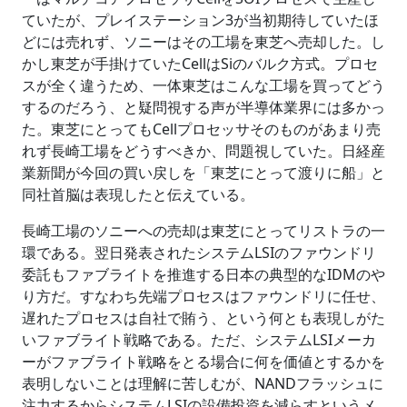
ていたが、プレイステーション3が当初期待していたほ
どには売れず、ソニーはその工場を東芝へ売却した。し
かし東芝が手掛けていたCellはSiのバルク方式。プロセ
スが全く違うため、一体東芝はこんな工場を買ってどう
するのだろう、と疑問視する声が半導体業界には多かっ
た。東芝にとってもCellプロセッサそのものがあまり売
れず長崎工場をどうすべきか、問題視していた。日経産
業新聞が今回の買い戻しを「東芝にとって渡りに船」と
同社首脳は表現したと伝えている。
長崎工場のソニーへの売却は東芝にとってリストラの一
環である。翌日発表されたシステムLSIのファウンドリ
委託もファブライトを推進する日本の典型的なIDMのや
り方だ。すなわち先端プロセスはファウンドリに任せ、
遅れたプロセスは自社で賄う、という何とも表現しがた
いファブライト戦略である。ただ、システムLSIメーカ
ーがファブライト戦略をとる場合に何を価値とするかを
表明しないことは理解に苦しむが、NANDフラッシュに
注力するからシステムLSIの設備投資を減らすというメ