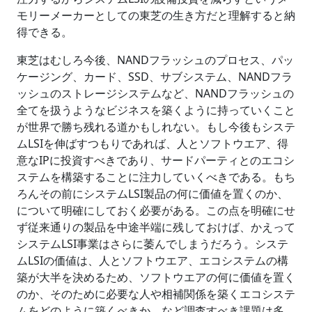
モリーメーカーとしての東芝の生き方だと理解すると納
得できる。
東芝はむしろ今後、NANDフラッシュのプロセス、パッ
ケージング、カード、SSD、サブシステム、NANDフラ
ッシュのストレージシステムなど、NANDフラッシュの
全てを扱うようなビジネスを築くように持っていくこと
が世界で勝ち残れる道かもしれない。もし今後もシステ
ムLSIを伸ばすつもりであれば、人とソフトウエア、得
意なIPに投資すべきであり、サードパーティとのエコシ
ステムを構築することに注力していくべきである。もち
ろんその前にシステムLSI製品の何に価値を置くのか、
について明確にしておく必要がある。この点を明確にせ
ず従来通りの製品を中途半端に残しておけば、かえって
システムLSI事業はさらに萎んでしまうだろう。システ
ムLSIの価値は、人とソフトウエア、エコシステムの構
築が大半を決めるため、ソフトウエアの何に価値を置く
のか、そのために必要な人や相補関係を築くエコシステ
ムをどのように築くべきか、など調査すべき課題は多