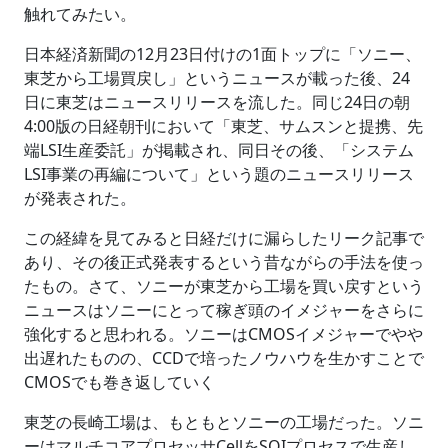
触れてみたい。
日本経済新聞の12月23日付けの1面トップに「ソニー、
東芝から工場買戻し」というニュースが載った後、24
日に東芝はニュースリリースを流した。同じ24日の朝
4:00版の日経朝刊において「東芝、サムスンと提携、先
端LSI生産委託」が掲載され、同日その後、「システム
LSI事業の再編について」という題のニュースリリース
が発表された。
この経緯を見てみると日経だけに漏らしたリーク記事で
あり、その後正式発表するという昔ながらの手法を使っ
たもの。さて、ソニーが東芝から工場を買い戻すという
ニュースはソニーにとって稼ぎ頭のイメジャーをさらに
強化すると思われる。ソニーはCMOSイメジャーでやや
出遅れたものの、CCDで培ったノウハウを生かすことで
CMOSでも巻き返していく
東芝の長崎工場は、もともとソニーの工場だった。ソニ
ーはマルチコアプロセッサCellをSOIプロセスで生産し