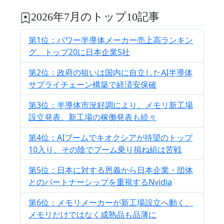
2026年7月のトップ10記事
第1位：パワー半導体メーカー売上高ランキン
グ、トップ20に日本企業5社
第2位：政府の狙いは国内に自立したAI半導体
サプライチェーン構築で経済安保確
第3位：半導体市況好調により、メモリ新工場
設立発表、新工場の稼働発表も続々
第4位：AIブームでキオクシアが待望のトップ
10入り、その陰でブーム乗り損ね組は苦戦
第5位：日本に対する恩義から日本企業・団体
とのパートナーシップを重視するNvidia
第6位：メモリメーカーが新工場設立へ動く、
メモリだけではなく成熟品も品薄に