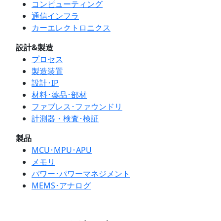
コンピューティング
通信インフラ
カーエレクトロニクス
設計&製造
プロセス
製造装置
設計･IP
材料･薬品･部材
ファブレス･ファウンドリ
計測器・検査･検証
製品
MCU･MPU･APU
メモリ
パワー･パワーマネジメント
MEMS･アナログ