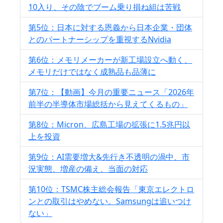
10入り、その陰でブーム乗り損ね組は苦戦
第5位：日本に対する恩義から日本企業・団体
とのパートナーシップを重視するNvidia
第6位：メモリメーカーが新工場設立へ動く、
メモリだけではなく成熟品も品薄に
第7位：【動画】今月の重要ニュース「2026年
前半の半導体市場総括から見えてくるもの」
第8位：Micron、広島工場の拡張に1.5兆円以
上を投資
第9位：AI需要増大&先行き不透明の渦中、市
況実態、増産の備え、当面の対応
第10位：TSMC株主総会報告「東京エレクトロ
ンとの取引はやめない。Samsungは追いつけ
ない」