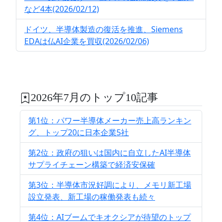
など4本(2026/02/12)
ドイツ、半導体製造の復活を推進、Siemens
EDAは仏AI企業を買収(2026/02/06)
2026年7月のトップ10記事
第1位：パワー半導体メーカー売上高ランキン
グ、トップ20に日本企業5社
第2位：政府の狙いは国内に自立したAI半導体
サプライチェーン構築で経済安保確
第3位：半導体市況好調により、メモリ新工場
設立発表、新工場の稼働発表も続々
第4位：AIブームでキオクシアが待望のトップ