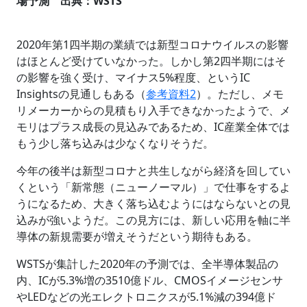
場予測 出典：WSTS
2020年第1四半期の業績では新型コロナウイルスの影響
はほとんど受けていなかった。しかし第2四半期にはそ
の影響を強く受け、マイナス5%程度、というIC
Insightsの見通しもある（
参考資料2
）。ただし、メモ
リメーカーからの見積もり入手できなかったようで、メ
モリはプラス成長の見込みであるため、IC産業全体では
もう少し落ち込みは少なくなりそうだ。
今年の後半は新型コロナと共生しながら経済を回してい
くという「新常態（ニューノーマル）」で仕事をするよ
うになるため、大きく落ち込むようにはならないとの見
込みが強いようだ。この見方には、新しい応用を軸に半
導体の新規需要が増えそうだという期待もある。
WSTSが集計した2020年の予測では、全半導体製品の
内、ICが5.3%増の3510億ドル、CMOSイメージセンサ
やLEDなどの光エレクトロニクスが5.1%減の394億ド