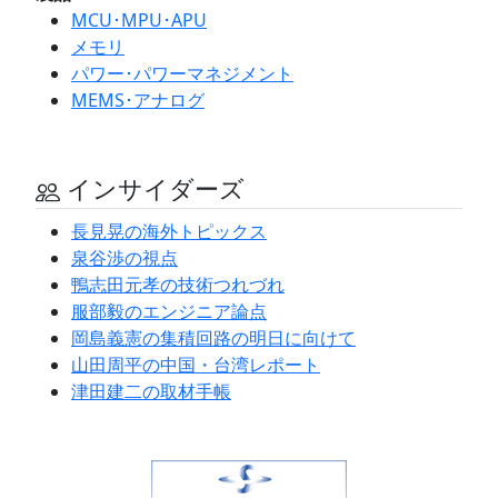
MCU･MPU･APU
メモリ
パワー･パワーマネジメント
MEMS･アナログ
インサイダーズ
長見晃の海外トピックス
泉谷渉の視点
鴨志田元孝の技術つれづれ
服部毅のエンジニア論点
岡島義憲の集積回路の明日に向けて
山田周平の中国・台湾レポート
津田建二の取材手帳