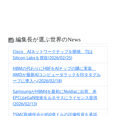
編集長が選ぶ世界のNews
Cisco、AIネットワークチップを開発、TIは
Silicon Labsを買収(2026/02/25)
HBMの代わりにHBFをAIチップの隣に実装、
AMDが最新AIコンピュータラックを印タタグル
ープに導入へ(2026/02/18)
SamsungがHBM4を最初にNvidiaに出荷、米
EPCはeGaN技術をルネサスにライセンス提供
(2026/02/13)
TSMC取締役会が450億ドルの設備投資を承認、