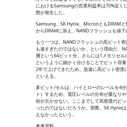
におけるSamsungの営業利益率は70%近くに
態が発生した。
Samsung、SK Hynix、Micronとも
からDRAMに加え、NANDフラッシュも値
もう一つは、NANDフラッシュの高ビット
も速すぎたのではないか、という理由だ。NA
層という64ビット分、さらには1メモリセルに
というように細かく分けることでビット容量を
2年で上げてきたため、急速に高ビット密度
といえる。
多ビット/セルは、ハイとローのレベルを4分
ト）するため、電圧レベルの分布が重なりや
術が欠かせない。ここまでして高密度のビッ
ったのではないだろうか。実際、SK Hynix
えなかったという。
参考資料