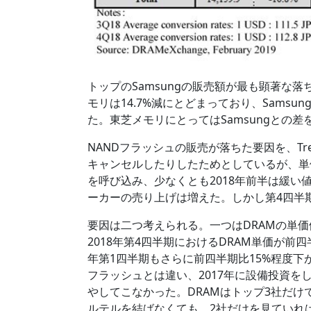
トップのSamsungの販売額が最も顕著な落
モリは14.7%減にとどまっており、Samsun
た。東芝メモリにとってはSamsungとの
NANDフラッシュの販売が落ちた要因を、Tr
キャンセルしたりしたためとしているが、単
を呼び込み、少なくとも2018年前半は緩い
ーカーの売り上げは増えた。しかし第4四半
要因は二つ考えられる。一つはDRAMの単
2018年第4四半期におけるDRAM単価が前
年第1四半期もさらに前四半期比15%程度下がり
フラッシュとは違い、2017年に設備投資を
やしてこなかった。DRAMはトップ3社だけ
ルテルを結ばなくても、2社だけを見ていれば