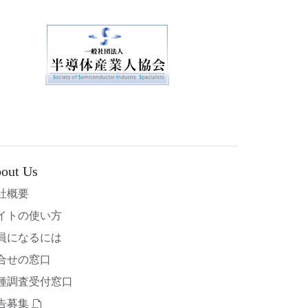
out Us
社概要
イトの使い方
員になるには
合せの窓口
種調査受付窓口
告募集