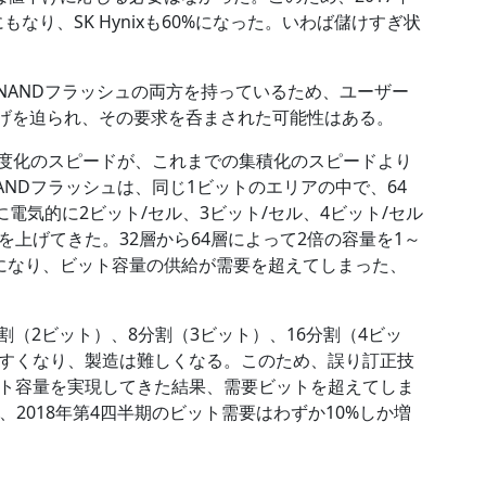
もなり、SK Hynixも60%になった。いわば儲けすぎ状
DRAMとNANDフラッシュの両方を持っているため、ユーザー
下げを迫られ、その要求を呑まされた可能性はある。
密度化のスピードが、これまでの集積化のスピードより
NDフラッシュは、同じ1ビットのエリアの中で、64
電気的に2ビット/セル、3ビット/セル、4ビット/セル
上げてきた。32層から64層によって2倍の容量を1～
になり、ビット容量の供給が需要を超えてしまった、
割（2ビット）、8分割（3ビット）、16分割（4ビッ
すくなり、製造は難しくなる。このため、誤り訂正技
ト容量を実現してきた結果、需要ビットを超えてしま
は、2018年第4四半期のビット需要はわずか10%しか増