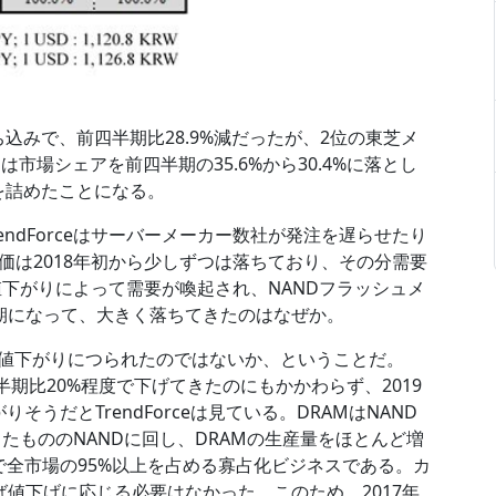
ち込みで、前四半期比28.9%減だったが、2位の東芝メ
gは市場シェアを前四半期の35.6%から30.4%に落とし
差を詰めたことになる。
endForceはサーバーメーカー数社が発注を遅らせたり
価は2018年初から少しずつは落ちており、その分需要
値下がりによって需要が喚起され、NANDフラッシュメ
期になって、大きく落ちてきたのはなぜか。
価値下がりにつられたのではないか、ということだ。
四半期比20%程度で下げてきたのにもかかわらず、2019
そうだとTrendForceは見ている。DRAMはNAND
したもののNANDに回し、DRAMの生産量をほとんど増
で全市場の95%以上を占める寡占化ビジネスである。カ
値下げに応じる必要はなかった。このため、2017年