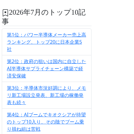
2026年7月のトップ10記
事
第1位：パワー半導体メーカー売上高
ランキング、トップ20に日本企業5
社
第2位：政府の狙いは国内に自立した
AI半導体サプライチェーン構築で経
済安保確
第3位：半導体市況好調により、メモ
リ新工場設立発表、新工場の稼働発
表も続々
第4位：AIブームでキオクシアが待望
のトップ10入り、その陰でブーム乗
り損ね組は苦戦