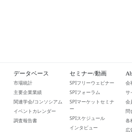
データベース
セミナー/動画
Ab
市場統計
SPIフリーウェビナー
会
主要企業業績
SPIフォーラム
サ
関連学会/コンソシアム
SPIマーケットセミナ
会
ー
イベントカレンダー
問
SPIスケジュール
調査報告書
各
インタビュー
広