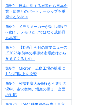
第5位：日本に対する恩義から日本企
業・団体とのパートナーシップを重
視するNvidia
第6位：メモリメーカーが新工場設立
へ動く、メモリだけではなく成熟品
も品薄に
第7位：【動画】今月の重要ニュース
「2026年前半の半導体市場総括から
見えてくるもの」
第8位：Micron、広島工場の拡張に
1.5兆円以上を投資
第9位：AI需要増大&先行き不透明の
渦中、市況実態、増産の備え、当面
の対応
第10位：TSMC株主総会報告「東京