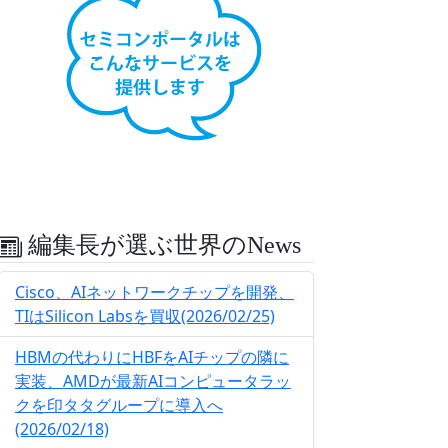
編集長が選ぶ世界のNews
Cisco、AIネットワークチップを開発、
TIはSilicon Labsを買収(2026/02/25)
HBMの代わりにHBFをAIチップの隣に
実装、AMDが最新AIコンピュータラッ
クを印タタグループに導入へ
(2026/02/18)