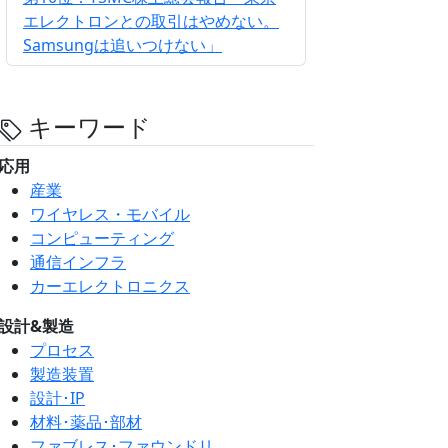
エレクトロンとの取引はやめない。
Samsungは追いつけない」
キーワード
応用
産業
ワイヤレス・モバイル
コンピューティング
通信インフラ
カーエレクトロニクス
設計&製造
プロセス
製造装置
設計･IP
材料･薬品･部材
ファブレス･ファウンドリ