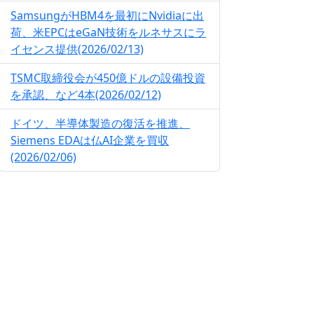
SamsungがHBM4を最初にNvidiaに出
荷、米EPCはeGaN技術をルネサスにラ
イセンス提供(2026/02/13)
TSMC取締役会が450億ドルの設備投資
を承認、など4本(2026/02/12)
ドイツ、半導体製造の復活を推進、
Siemens EDAは仏AI企業を買収
(2026/02/06)