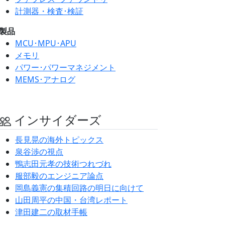
計測器・検査･検証
製品
MCU･MPU･APU
メモリ
パワー･パワーマネジメント
MEMS･アナログ
インサイダーズ
長見晃の海外トピックス
泉谷渉の視点
鴨志田元孝の技術つれづれ
服部毅のエンジニア論点
岡島義憲の集積回路の明日に向けて
山田周平の中国・台湾レポート
津田建二の取材手帳