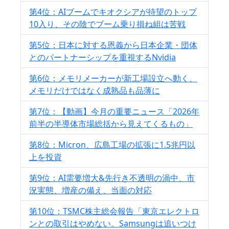
第4位：AIブームでキオクシアが待望のトップ
10入り、その陰でブーム乗り損ね組は苦戦
第5位：日本に対する恩義から日本企業・団体
とのパートナーシップを重視するNvidia
第6位：メモリメーカーが新工場設立へ動く、
メモリだけではなく成熟品も品薄に
第7位：【動画】今月の重要ニュース「2026年
前半の半導体市場総括から見えてくるもの」
第8位：Micron、広島工場の拡張に1.5兆円以
上を投資
第9位：AI需要増大&先行き不透明の渦中、市
況実態、増産の備え、当面の対応
第10位：TSMC株主総会報告「東京エレクトロ
ンとの取引はやめない。Samsungは追いつけ