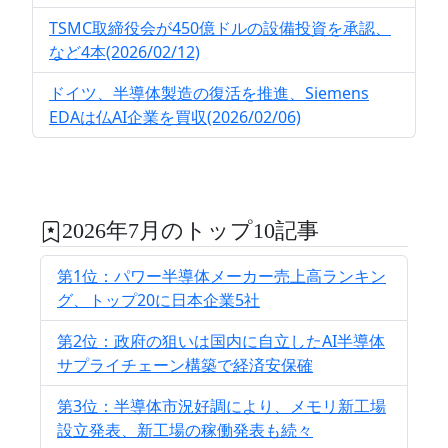
TSMC取締役会が450億ドルの設備投資を承認、
など4本(2026/02/12)
ドイツ、半導体製造の復活を推進、Siemens
EDAは仏AI企業を買収(2026/02/06)
2026年7月のトップ10記事
第1位：パワー半導体メーカー売上高ランキン
グ、トップ20に日本企業5社
第2位：政府の狙いは国内に自立したAI半導体
サプライチェーン構築で経済安保確
第3位：半導体市況好調により、メモリ新工場
設立発表、新工場の稼働発表も続々