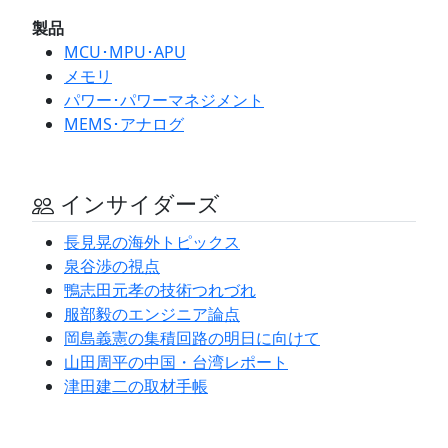
製品
MCU･MPU･APU
メモリ
パワー･パワーマネジメント
MEMS･アナログ
インサイダーズ
長見晃の海外トピックス
泉谷渉の視点
鴨志田元孝の技術つれづれ
服部毅のエンジニア論点
岡島義憲の集積回路の明日に向けて
山田周平の中国・台湾レポート
津田建二の取材手帳