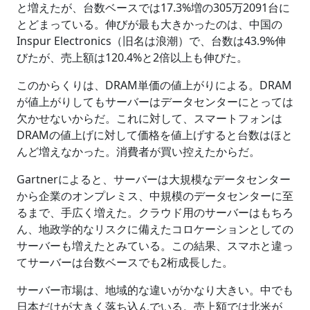
と増えたが、台数ベースでは17.3%増の305万2091台に
とどまっている。伸びが最も大きかったのは、中国の
Inspur Electronics（旧名は浪潮）で、台数は43.9%伸
びたが、売上額は120.4%と2倍以上も伸びた。
このからくりは、DRAM単価の値上がりによる。DRAM
が値上がりしてもサーバーはデータセンターにとっては
欠かせないからだ。これに対して、スマートフォンは
DRAMの値上げに対して価格を値上げすると台数はほと
んど増えなかった。消費者が買い控えたからだ。
Gartnerによると、サーバーは大規模なデータセンター
から企業のオンプレミス、中規模のデータセンターに至
るまで、手広く増えた。クラウド用のサーバーはもちろ
ん、地政学的なリスクに備えたコロケーションとしての
サーバーも増えたとみている。この結果、スマホと違っ
てサーバーは台数ベースでも2桁成長した。
サーバー市場は、地域的な違いがかなり大きい。中でも
日本だけが大きく落ち込んでいる。売上額では北米が