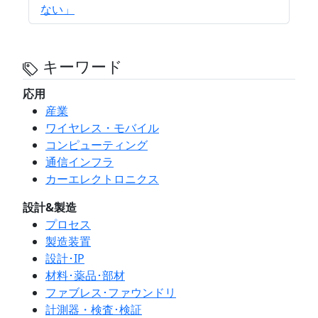
ない」
キーワード
応用
産業
ワイヤレス・モバイル
コンピューティング
通信インフラ
カーエレクトロニクス
設計&製造
プロセス
製造装置
設計･IP
材料･薬品･部材
ファブレス･ファウンドリ
計測器・検査･検証